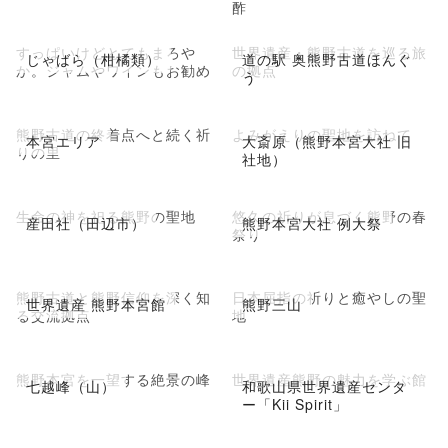
酢
すっぱいけどとてもまろや
世界遺産・熊野古道を巡る旅
じゃばら（柑橘類）
道の駅 奥熊野古道ほんぐ
か。ジャムやワインもお勧め
の拠点
う
熊野古道の終着点へと続く祈
よみがえりの聖地を訪ねて
本宮エリア
大斎原（熊野本宮大社 旧
りの里
社地）
生命の神を祀る熊野の聖地
悠久の祈りが息づく熊野の春
産田社（田辺市）
熊野本宮大社 例大祭
祭り
熊野古道と熊野信仰を深く知
日本屈指の祈りと癒やしの聖
世界遺産 熊野本宮館
熊野三山
る交流拠点
地
熊野本宮を一望する絶景の峰
世界遺産熊野の魅力を学ぶ館
七越峰（山）
和歌山県世界遺産センタ
ー「Kii Spirit」