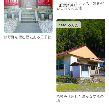
世界遺産と生まぐろ、温泉が
那智勝浦町
彩る熊野の聖地
cafe るんた
熊野灘を望む歴史ある王子社
廃校を活用した温かな交流の
場