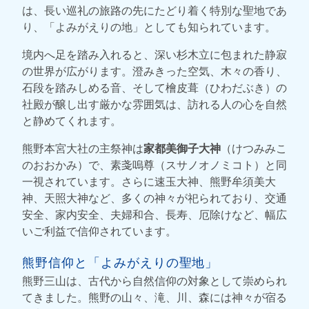
は、長い巡礼の旅路の先にたどり着く特別な聖地であ
り、「よみがえりの地」としても知られています。
境内へ足を踏み入れると、深い杉木立に包まれた静寂
の世界が広がります。澄みきった空気、木々の香り、
石段を踏みしめる音、そして檜皮葺（ひわだぶき）の
社殿が醸し出す厳かな雰囲気は、訪れる人の心を自然
と静めてくれます。
熊野本宮大社の主祭神は
家都美御子大神
（けつみみこ
のおおかみ）で、素戔嗚尊（スサノオノミコト）と同
一視されています。さらに速玉大神、熊野牟須美大
神、天照大神など、多くの神々が祀られており、交通
安全、家内安全、夫婦和合、長寿、厄除けなど、幅広
いご利益で信仰されています。
熊野信仰と「よみがえりの聖地」
熊野三山は、古代から自然信仰の対象として崇められ
てきました。熊野の山々、滝、川、森には神々が宿る