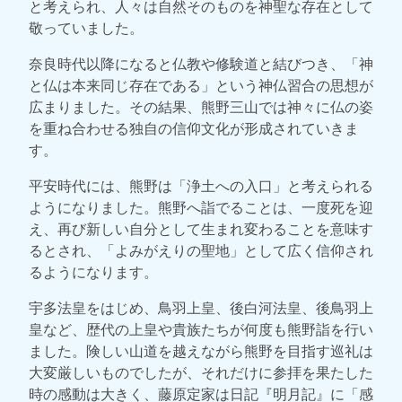
と考えられ、人々は自然そのものを神聖な存在として
敬っていました。
奈良時代以降になると仏教や修験道と結びつき、「神
と仏は本来同じ存在である」という神仏習合の思想が
広まりました。その結果、熊野三山では神々に仏の姿
を重ね合わせる独自の信仰文化が形成されていきま
す。
平安時代には、熊野は「浄土への入口」と考えられる
ようになりました。熊野へ詣でることは、一度死を迎
え、再び新しい自分として生まれ変わることを意味す
るとされ、「よみがえりの聖地」として広く信仰され
るようになります。
宇多法皇をはじめ、鳥羽上皇、後白河法皇、後鳥羽上
皇など、歴代の上皇や貴族たちが何度も熊野詣を行い
ました。険しい山道を越えながら熊野を目指す巡礼は
大変厳しいものでしたが、それだけに参拝を果たした
時の感動は大きく、藤原定家は日記『明月記』に「感