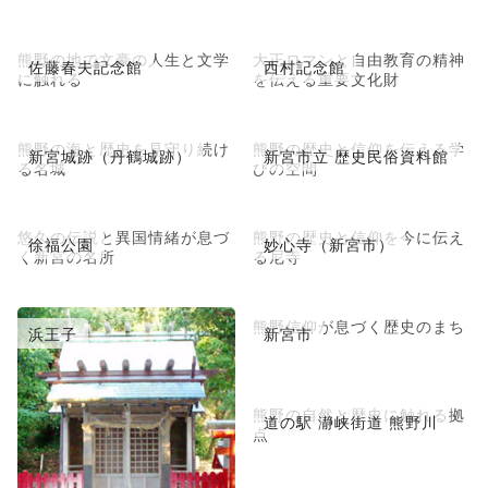
熊野の地で文豪の人生と文学
大正ロマンと自由教育の精神
佐藤春夫記念館
西村記念館
に触れる
を伝える重要文化財
熊野の海と歴史を見守り続け
熊野の歴史と信仰を伝える学
新宮城跡（丹鶴城跡）
新宮市立 歴史民俗資料館
る名城
びの空間
悠久の伝説と異国情緒が息づ
熊野の歴史と信仰を今に伝え
徐福公園
妙心寺（新宮市）
く新宮の名所
る尼寺
熊野信仰が息づく歴史のまち
浜王子
新宮市
熊野の自然と歴史に触れる拠
道の駅 瀞峡街道 熊野川
点