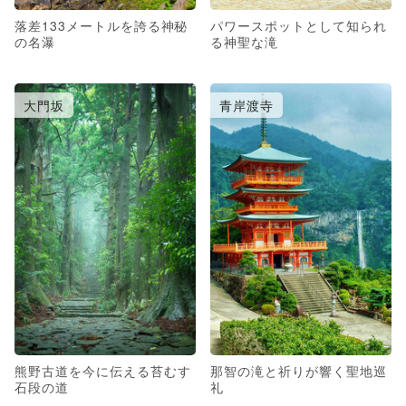
落差133メートルを誇る神秘
パワースポットとして知られ
の名瀑
る神聖な滝
大門坂
青岸渡寺
熊野古道を今に伝える苔むす
那智の滝と祈りが響く聖地巡
石段の道
礼