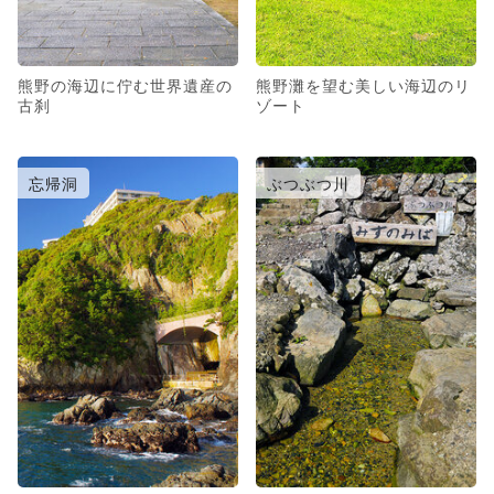
熊野の海辺に佇む世界遺産の
熊野灘を望む美しい海辺のリ
古刹
ゾート
忘帰洞
ぶつぶつ川