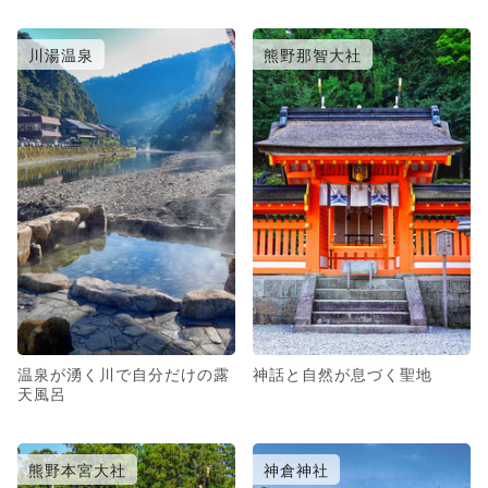
川湯温泉
熊野那智大社
温泉が湧く川で自分だけの露
神話と自然が息づく聖地
天風呂
熊野本宮大社
神倉神社