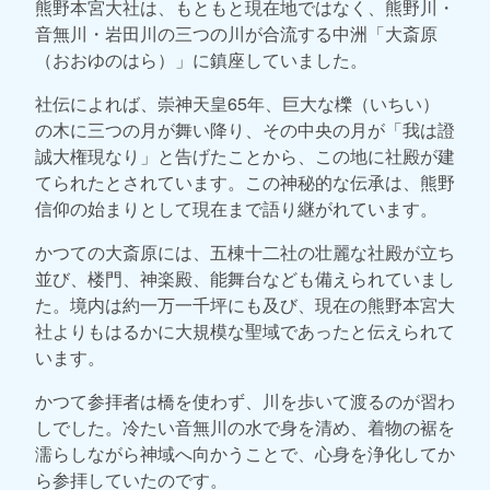
熊野本宮大社は、もともと現在地ではなく、熊野川・
音無川・岩田川の三つの川が合流する中洲「大斎原
（おおゆのはら）」に鎮座していました。
社伝によれば、崇神天皇65年、巨大な櫟（いちい）
の木に三つの月が舞い降り、その中央の月が「我は證
誠大権現なり」と告げたことから、この地に社殿が建
てられたとされています。この神秘的な伝承は、熊野
信仰の始まりとして現在まで語り継がれています。
かつての大斎原には、五棟十二社の壮麗な社殿が立ち
並び、楼門、神楽殿、能舞台なども備えられていまし
た。境内は約一万一千坪にも及び、現在の熊野本宮大
社よりもはるかに大規模な聖域であったと伝えられて
います。
かつて参拝者は橋を使わず、川を歩いて渡るのが習わ
しでした。冷たい音無川の水で身を清め、着物の裾を
濡らしながら神域へ向かうことで、心身を浄化してか
ら参拝していたのです。