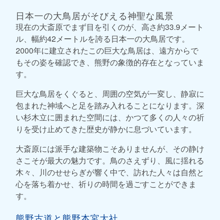
日本一の大鳥居がそびえる神聖な風景
現在の大斎原でまず目を引くのが、高さ約33.9メート
ル、幅約42メートルを誇る日本一の大鳥居です。
2000年に建立されたこの巨大な鳥居は、遠方からで
もその姿を確認でき、熊野の象徴的存在となっていま
す。
巨大な鳥居をくぐると、周囲の空気が一変し、静寂に
包まれた神域へと足を踏み入れることになります。深
い杉木立に囲まれた空間には、かつて多くの人々の祈
りを受け止めてきた歴史が静かに息づいています。
大斎原には派手な建築物こそありませんが、その静け
さこそが最大の魅力です。鳥のさえずり、風に揺れる
木々、川のせせらぎが響く中で、訪れた人々は自然と
心を落ち着かせ、祈りの時間を過ごすことができま
す。
熊野古道と熊野本宮大社