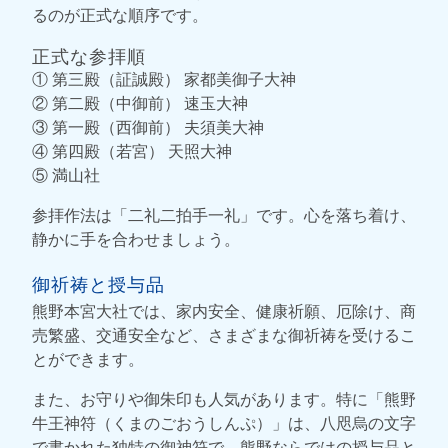
るのが正式な順序です。
正式な参拝順
① 第三殿（証誠殿） 家都美御子大神
② 第二殿（中御前） 速玉大神
③ 第一殿（西御前） 夫須美大神
④ 第四殿（若宮） 天照大神
⑤ 満山社
参拝作法は「二礼二拍手一礼」です。心を落ち着け、
静かに手を合わせましょう。
御祈祷と授与品
熊野本宮大社では、家内安全、健康祈願、厄除け、商
売繁盛、交通安全など、さまざまな御祈祷を受けるこ
とができます。
また、お守りや御朱印も人気があります。特に「熊野
牛王神符（くまのごおうしんぷ）」は、八咫烏の文字
で書かれた独特の御神符で、熊野ならではの授与品と