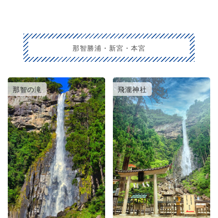
那智勝浦・新宮・本宮
那智の滝
飛瀧神社