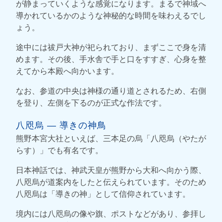
が静まっていくような感覚になります。まるで神域へ
導かれているかのような神秘的な時間を味わえるでし
ょう。
途中には祓戸大神が祀られており、まずここで身を清
めます。その後、手水舎で手と口をすすぎ、心身を整
えてから本殿へ向かいます。
なお、参道の中央は神様の通り道とされるため、右側
を登り、左側を下るのが正式な作法です。
八咫烏 ― 導きの神鳥
熊野本宮大社といえば、三本足の烏「八咫烏（やたが
らす）」でも有名です。
日本神話では、神武天皇が熊野から大和へ向かう際、
八咫烏が道案内をしたと伝えられています。そのため
八咫烏は「導きの神」として信仰されています。
境内には八咫烏の像や旗、ポストなどがあり、参拝し