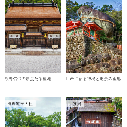
熊野信仰の原点たる聖地
巨岩に宿る神秘と絶景の聖地
熊野速玉大社
つぼ湯