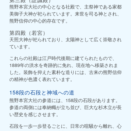
熊野本宮大社の中心となる社殿で、主祭神である家都
美御子大神が祀られています。来世を司る神とされ、
熊野信仰の中心的存在です。
第四殿（若宮）
天照大神が祀られており、太陽神として広く崇敬され
ています。
これらの社殿は江戸時代後期に建てられたもので、
1889年の洪水を奇跡的に免れ、現在地へ移築されま
した。装飾を抑えた素朴な造りには、古来の熊野信仰
の精神が色濃く表れています。
158段の石段と神域への道
熊野本宮大社の参道には、158段の石段があります。
参道の両側には奉納幟が立ち並び、巨大な杉木立が長
い歴史を感じさせます。
石段を一歩一歩登るごとに、日常の喧騒から離れ、心