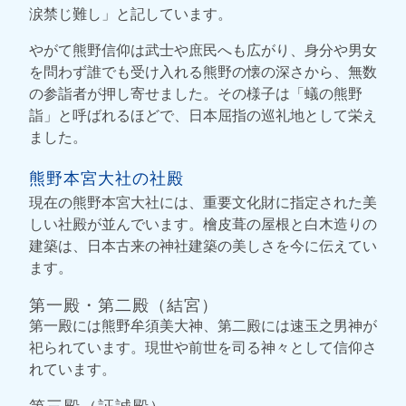
涙禁じ難し」と記しています。
やがて熊野信仰は武士や庶民へも広がり、身分や男女
を問わず誰でも受け入れる熊野の懐の深さから、無数
の参詣者が押し寄せました。その様子は「蟻の熊野
詣」と呼ばれるほどで、日本屈指の巡礼地として栄え
ました。
熊野本宮大社の社殿
現在の熊野本宮大社には、重要文化財に指定された美
しい社殿が並んでいます。檜皮葺の屋根と白木造りの
建築は、日本古来の神社建築の美しさを今に伝えてい
ます。
第一殿・第二殿（結宮）
第一殿には熊野牟須美大神、第二殿には速玉之男神が
祀られています。現世や前世を司る神々として信仰さ
れています。
第三殿（証誠殿）