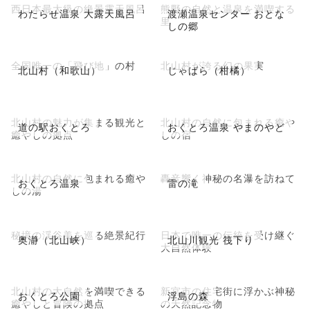
西日本最大級の絶景露天風呂
熊野の自然と温泉を満喫する
わたらせ温泉 大露天風呂
渡瀬温泉センター おとな
里
しの郷
全国唯一の「飛び地」の村
北山村が誇る幻の果実
北山村（和歌山）
じゃばら（柑橘）
北山村の魅力が集まる観光と
北山村の自然に包まれる癒や
道の駅おくとろ
おくとろ温泉 やまのやど
癒やしの拠点
しの宿
北山村の自然に包まれる癒や
轟音響く神秘の名瀑を訪ねて
おくとろ温泉
雷の滝
しの湯
秘境の渓谷美を巡る絶景紀行
日本で唯一の伝統を受け継ぐ
奥瀞（北山峡）
北山川観光 筏下り
大自然体験
北山村の大自然を満喫できる
新宮市の住宅街に浮かぶ神秘
おくとろ公園
浮島の森
癒やしと冒険の拠点
の天然記念物