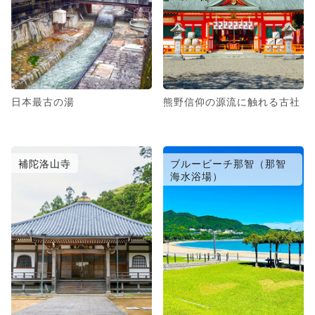
日本最古の湯
熊野信仰の源流に触れる古社
補陀洛山寺
ブルービーチ那智（那智
海水浴場）