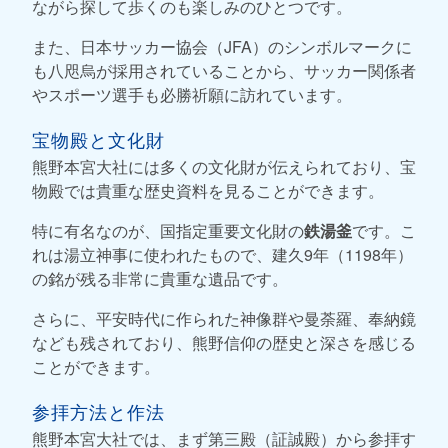
ながら探して歩くのも楽しみのひとつです。
また、日本サッカー協会（JFA）のシンボルマークに
も八咫烏が採用されていることから、サッカー関係者
やスポーツ選手も必勝祈願に訪れています。
宝物殿と文化財
熊野本宮大社には多くの文化財が伝えられており、宝
物殿では貴重な歴史資料を見ることができます。
特に有名なのが、国指定重要文化財の
鉄湯釜
です。こ
れは湯立神事に使われたもので、建久9年（1198年）
の銘が残る非常に貴重な遺品です。
さらに、平安時代に作られた神像群や曼荼羅、奉納鏡
なども残されており、熊野信仰の歴史と深さを感じる
ことができます。
参拝方法と作法
熊野本宮大社では、まず第三殿（証誠殿）から参拝す