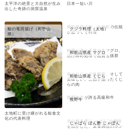
太平洋の絶景と大自然が生み
日本一短い川
出した奇跡の洞窟温泉
捕鯨発祥の地、太地町の伝統
鯨の竜田揚げ（和歌山
クジラ料理（太地）
が息づくで料理
県）
鮮度が違う天然の生マグロ。
和歌山県産 マグロ
活け締め処理で品質も抜群
低カロリーで低脂肪、そして
和歌山県産 くじら
美味しい。三拍子揃ったくじ
らの肉
熊野地方が誇る高級和牛
熊野牛
太地町に受け継がれる鯨食文
化の代表料理
北山村名産“じゃばら”の酸味
じゃばら ぽん酢 じゃぽん
を活かした、栄養満点のポン