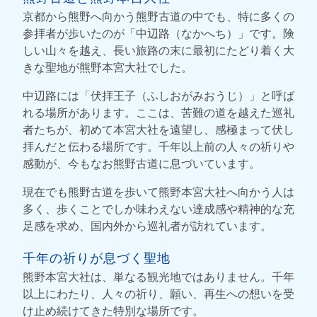
京都から熊野へ向かう熊野古道の中でも、特に多くの
参拝者が歩いたのが「中辺路（なかへち）」です。険
しい山々を越え、長い旅路の末に最初にたどり着く大
きな聖地が熊野本宮大社でした。
中辺路には「伏拝王子（ふしおがみおうじ）」と呼ば
れる場所があります。ここは、苦難の道を越えた巡礼
者たちが、初めて本宮大社を遠望し、感極まって伏し
拝んだと伝わる場所です。千年以上前の人々の祈りや
感動が、今もなお熊野古道に息づいています。
現在でも熊野古道を歩いて熊野本宮大社へ向かう人は
多く、歩くことでしか味わえない達成感や精神的な充
足感を求め、国内外から巡礼者が訪れています。
千年の祈りが息づく聖地
熊野本宮大社は、単なる観光地ではありません。千年
以上にわたり、人々の祈り、願い、再生への想いを受
け止め続けてきた特別な場所です。