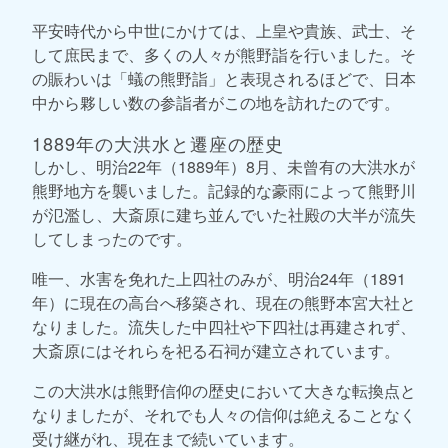
平安時代から中世にかけては、上皇や貴族、武士、そ
して庶民まで、多くの人々が熊野詣を行いました。そ
の賑わいは「蟻の熊野詣」と表現されるほどで、日本
中から夥しい数の参詣者がこの地を訪れたのです。
1889年の大洪水と遷座の歴史
しかし、明治22年（1889年）8月、未曾有の大洪水が
熊野地方を襲いました。記録的な豪雨によって熊野川
が氾濫し、大斎原に建ち並んでいた社殿の大半が流失
してしまったのです。
唯一、水害を免れた上四社のみが、明治24年（1891
年）に現在の高台へ移築され、現在の熊野本宮大社と
なりました。流失した中四社や下四社は再建されず、
大斎原にはそれらを祀る石祠が建立されています。
この大洪水は熊野信仰の歴史において大きな転換点と
なりましたが、それでも人々の信仰は絶えることなく
受け継がれ、現在まで続いています。