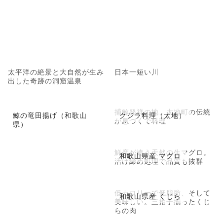
太平洋の絶景と大自然が生み
日本一短い川
出した奇跡の洞窟温泉
捕鯨発祥の地、太地町の伝統
鯨の竜田揚げ（和歌山
クジラ料理（太地）
が息づくで料理
県）
鮮度が違う天然の生マグロ。
和歌山県産 マグロ
活け締め処理で品質も抜群
低カロリーで低脂肪、そして
和歌山県産 くじら
美味しい。三拍子揃ったくじ
らの肉