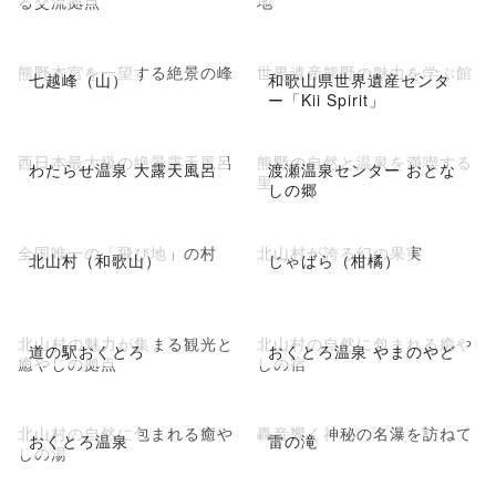
る交流拠点
地
熊野本宮を一望する絶景の峰
世界遺産熊野の魅力を学ぶ館
七越峰（山）
和歌山県世界遺産センタ
ー「Kii Spirit」
西日本最大級の絶景露天風呂
熊野の自然と温泉を満喫する
わたらせ温泉 大露天風呂
渡瀬温泉センター おとな
里
しの郷
全国唯一の「飛び地」の村
北山村が誇る幻の果実
北山村（和歌山）
じゃばら（柑橘）
北山村の魅力が集まる観光と
北山村の自然に包まれる癒や
道の駅おくとろ
おくとろ温泉 やまのやど
癒やしの拠点
しの宿
北山村の自然に包まれる癒や
轟音響く神秘の名瀑を訪ねて
おくとろ温泉
雷の滝
しの湯