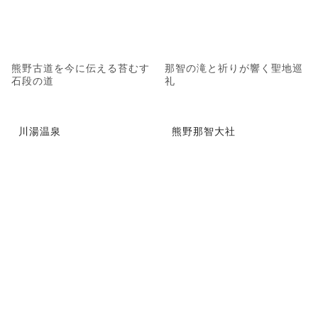
熊野古道を今に伝える苔むす
那智の滝と祈りが響く聖地巡
石段の道
礼
川湯温泉
熊野那智大社