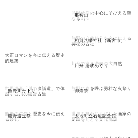
熊野信仰の中心にそびえる聖
那智山
なる山々
熊野の自然信仰を今に伝える
相賀八幡神社（新宮市）
神秘の古社
大正ロマンを今に伝える歴史
的建築
川舟で巡る瀞峡の大自然
川舟 瀞峡めぐり
世界遺産「川の参詣道」で体
熊野に春を呼ぶ勇壮な火祭り
熊野川舟下り
御燈祭
感する川の熊野古道
熊野の信仰と歴史を今に伝え
世界を舞台に活躍した画家の
熊野速玉祭
太地町立石垣記念館
る祭礼
足跡をたどる文化施設