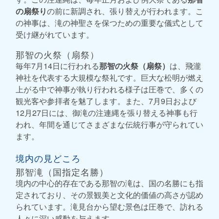
の扇祭り
の前に新調され、張り替えが行われます。こ
の神事は、滝の神聖さを保つための重要な儀式として
受け継がれています。
那智の火祭（扇祭）
毎年7月14日に行われる
那智の火祭（扇祭）
は、飛瀧
神社を代表する大規模な祭礼です。巨大な松明が燃え
上がる中で神事が執り行われる様子は圧巻で、多くの
観光客や参拝者を魅了します。また、7月9日および
12月27日には、御滝の注連縄を張り替える神事も行
われ、年間を通じてさまざまな伝統行事が守られてい
ます。
境内の見どころ
那智滝（国指定名勝）
境内の中心的存在である那智の滝は、国の名勝にも指
定されており、その景観美と文化的価値の高さが認め
られています。滝見台から望む景色は圧巻で、訪れる
人々に深い感動を与えます。