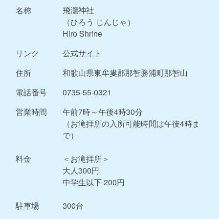
名称
飛瀧神社
（ひろう じんじゃ）
Hiro Shrine
リンク
公式サイト
住所
和歌山県東牟婁郡那智勝浦町那智山
電話番号
0735-55-0321
営業時間
午前7時～午後4時30分
（お滝拝所の入所可能時間は午後4時ま
で）
料金
＜お滝拝所＞
大人300円
中学生以下 200円
駐車場
300台