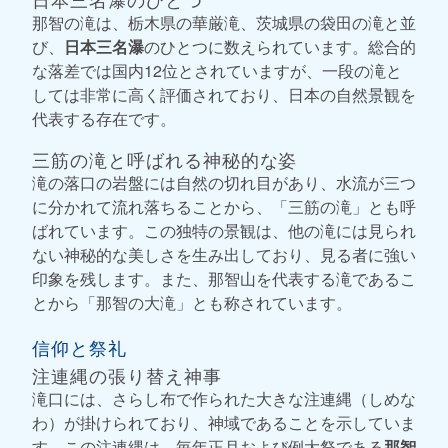
那智の滝は、栃木県の華厳滝、茨城県の袋田の滝と並
び、
日本三名瀑
のひとつに数えられています。総合的
な落差では国内12位とされていますが、一段の滝と
しては非常に高く評価されており、日本の自然景観を
代表する存在です。
三筋の滝と呼ばれる神秘的な姿
滝の落口の岩盤には自然の切れ目があり、水流が三つ
に分かれて流れ落ちることから、「三筋の滝」とも呼
ばれています。この独特の景観は、他の滝には見られ
ない神秘的な美しさを生み出しており、見る者に強い
印象を残します。また、那智山を代表する滝であるこ
とから「那智の大滝」とも称されています。
信仰と祭礼
注連縄の張り替え神事
滝口には、さらし布で作られた大きな注連縄（しめな
わ）が掛けられており、神域であることを示していま
す。この注連縄は、毎年正月および例大祭である
那智