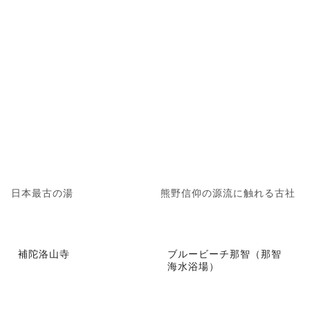
日本最古の湯
熊野信仰の源流に触れる古社
補陀洛山寺
ブルービーチ那智（那智
海水浴場）