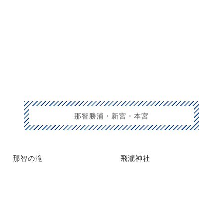
那智勝浦・新宮・本宮
那智の滝
飛瀧神社