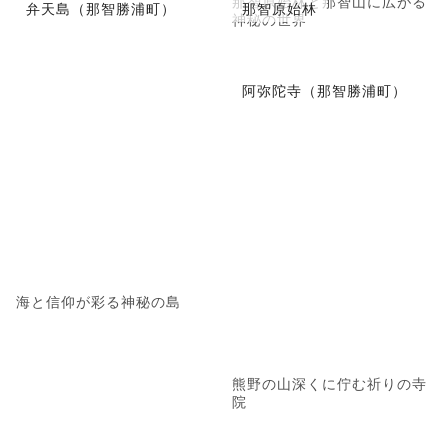
那智原始林と那智山に広がる
弁天島（那智勝浦町）
那智原始林
神秘の世界
阿弥陀寺（那智勝浦町）
海と信仰が彩る神秘の島
熊野の山深くに佇む祈りの寺
院