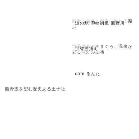
熊野の自然と歴史に触れる拠
道の駅 瀞峡街道 熊野川
点
世界遺産と生まぐろ、温泉が
那智勝浦町
彩る熊野の聖地
cafe るんた
熊野灘を望む歴史ある王子社