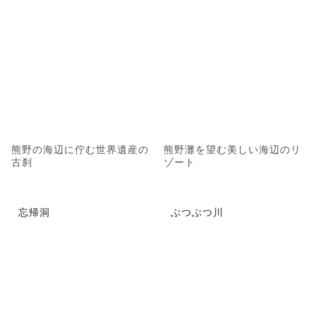
熊野の海辺に佇む世界遺産の
熊野灘を望む美しい海辺のリ
古刹
ゾート
忘帰洞
ぶつぶつ川