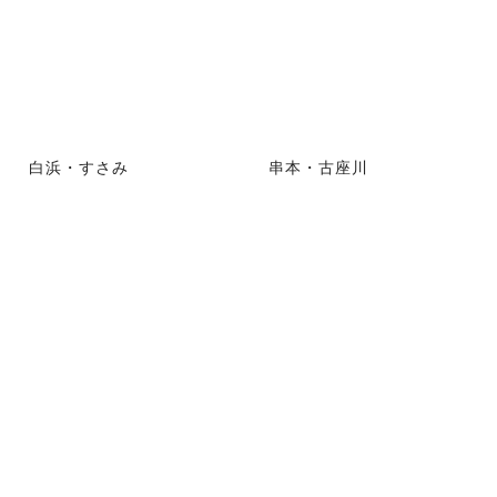
白浜・すさみ
串本・古座川