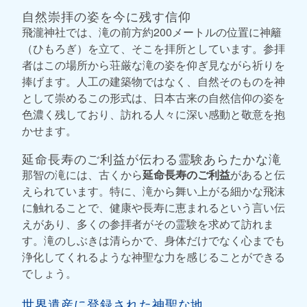
自然崇拝の姿を今に残す信仰
飛瀧神社では、滝の前方約200メートルの位置に神籬
（ひもろぎ）を立て、そこを拝所としています。参拝
者はこの場所から荘厳な滝の姿を仰ぎ見ながら祈りを
捧げます。人工の建築物ではなく、自然そのものを神
として崇めるこの形式は、日本古来の自然信仰の姿を
色濃く残しており、訪れる人々に深い感動と敬意を抱
かせます。
延命長寿のご利益が伝わる霊験あらたかな滝
那智の滝には、古くから
延命長寿のご利益
があると伝
えられています。特に、滝から舞い上がる細かな飛沫
に触れることで、健康や長寿に恵まれるという言い伝
えがあり、多くの参拝者がその霊験を求めて訪れま
す。滝のしぶきは清らかで、身体だけでなく心までも
浄化してくれるような神聖な力を感じることができる
でしょう。
世界遺産に登録された神聖な地