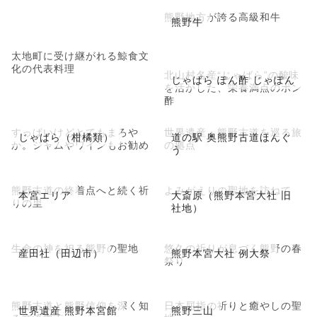
熊野地方が誇る高級和牛
熊野牛
太地町に受け継がれる鯨食文
化の代表料理
北山村名産“じゃばら”の酸味
じゃばら ぽん酢 じゃぽん
を活かした、栄養満点のポン
酢
すっぱいけどとてもまろや
世界遺産・熊野古道を巡る旅
じゃばら（柑橘類）
道の駅 奥熊野古道ほんぐ
か。ジャムやワインもお勧め
の拠点
う
熊野古道の終着点へと続く祈
よみがえりの聖地を訪ねて
本宮エリア
大斎原（熊野本宮大社 旧
りの里
社地）
生命の神を祀る熊野の聖地
悠久の祈りが息づく熊野の春
産田社（田辺市）
熊野本宮大社 例大祭
祭り
熊野古道と熊野信仰を深く知
日本屈指の祈りと癒やしの聖
世界遺産 熊野本宮館
熊野三山