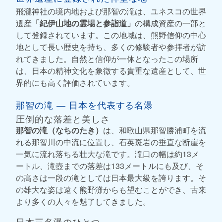
飛瀧神社の境内地および那智の滝は、ユネスコの世界
遺産
「紀伊山地の霊場と参詣道」
の構成資産の一部と
して登録されています。この地域は、熊野信仰の中心
地として長い歴史を持ち、多くの修験者や参拝者が訪
れてきました。自然と信仰が一体となったこの場所
は、日本の精神文化を象徴する貴重な遺産として、世
界的にも高く評価されています。
那智の滝 ― 日本を代表する名瀑
圧倒的な落差と美しさ
那智の滝（なちのたき）
は、和歌山県那智勝浦町を流
れる那智川の中流に位置し、石英斑岩の垂直な断崖を
一気に流れ落ちる壮大な滝です。滝口の幅は約13メ
ートル、滝壺までの落差は133メートルにも及び、そ
の高さは一段の滝としては日本最大級を誇ります。そ
の雄大な姿は遠く熊野灘からも望むことができ、古来
より多くの人々を魅了してきました。
日本三名瀑のひとつ