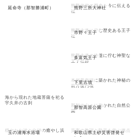
熊野信仰の歴史を今に伝える
延命寺（那智勝浦町）
熊野三所大神社
社
熊野古道に佇む歴史ある王子
市野々王子
社
熊野古道の終盤に佇む神聖な
多富気王子
王子社跡
本州最南端に築かれた神秘の
下里古墳
前方後円墳
海から現れた地蔵菩薩を祀る
宇久井の古刹
那智の山々に抱かれた自然公
那智高原公園
園
穏やかな波と白砂の癒やし浜
災害の教訓と防災を学ぶ拠点
玉の浦海水浴場
和歌山県土砂災害啓発セ