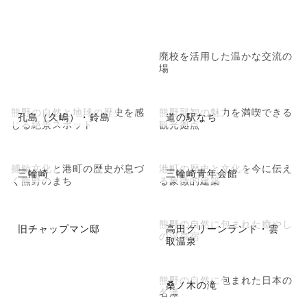
廃校を活用した温かな交流の
場
熊野の自然と地球の歴史を感
熊野那智の魅力を満喫できる
孔島（久嶋）・鈴島
道の駅なち
じる絶景スポット
観光拠点
捕鯨文化と港町の歴史が息づ
港町の歴史と文化を今に伝え
三輪崎
三輪崎青年会館
く熊野のまち
る象徴的建築
熊野の自然に包まれた癒やし
旧チャップマン邸
高田グリーンランド・雲
の温泉宿
取温泉
熊野の自然に包まれた日本の
桑ノ木の滝
名瀑