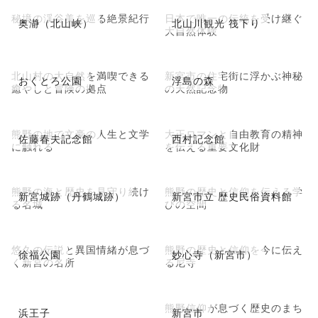
秘境の渓谷美を巡る絶景紀行
日本で唯一の伝統を受け継ぐ
奥瀞（北山峡）
北山川観光 筏下り
大自然体験
北山村の大自然を満喫できる
新宮市の住宅街に浮かぶ神秘
おくとろ公園
浮島の森
癒やしと冒険の拠点
の天然記念物
熊野の地で文豪の人生と文学
大正ロマンと自由教育の精神
佐藤春夫記念館
西村記念館
に触れる
を伝える重要文化財
熊野の海と歴史を見守り続け
熊野の歴史と信仰を伝える学
新宮城跡（丹鶴城跡）
新宮市立 歴史民俗資料館
る名城
びの空間
悠久の伝説と異国情緒が息づ
熊野の歴史と信仰を今に伝え
徐福公園
妙心寺（新宮市）
く新宮の名所
る尼寺
熊野信仰が息づく歴史のまち
浜王子
新宮市