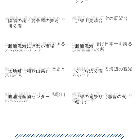
ンター
夫婦滝と渓谷美に癒やされる
熊野灘を望む天空の展望台
陰陽の滝・曼荼羅の郷河
那智山見晴台
川公園
生まぐろの魅力を満喫できる
生まぐろ水揚げ日本一を誇る
勝浦漁港にぎわい市場
勝浦漁港
人気観光スポット
那智勝浦の名所
鯨とともに歩んできた歴史と
太地町を代表する海辺の観光
太地町（和歌山県）
くじら浜公園
文化の町
スポット
紀伊勝浦駅前で出会う和歌山
熊野信仰の原点を今に伝える
勝浦海産物センター
那智の扇祭り（那智の火
の海の恵み
壮大な神事
祭り）