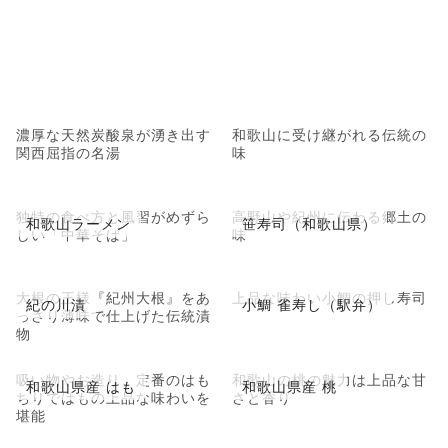
濃厚な天然炭酸泉が湧き出す
和歌山に受け継がれる伝統の
関西屈指の名湯
味
独特の食べ方と風習がめずら
高野山や紀州に伝わる郷土の
和歌山ラーメン
笹寿司（和歌山県）
しい「中華そば」
味
大根の王様『紀州大根』をあ
上品な味わい小鯛の押し寿司
紀の川漬
小鯛 雀寿し（駅弁）
っさり薄味で仕上げた伝統漬
物
吸い物やお造り、定番のはも
和歌山の桃の魅力は上品な甘
和歌山県産 はも
和歌山県産 桃
ちりではもの上品な味わいを
さと香り
堪能