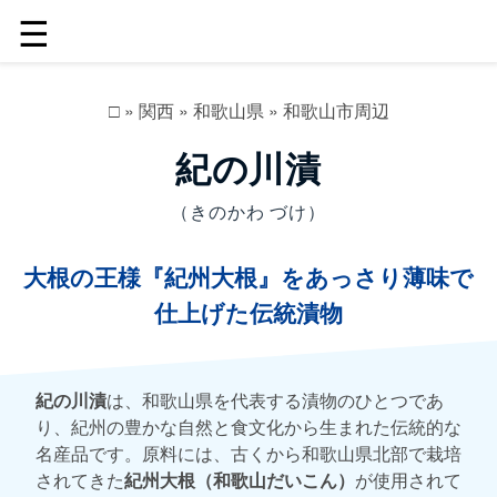
☰
□
»
関西
»
和歌山県
»
和歌山市周辺
紀の川漬
（きのかわ づけ）
大根の王様『紀州大根』をあっさり薄味で
仕上げた伝統漬物
紀の川漬
は、和歌山県を代表する漬物のひとつであ
り、紀州の豊かな自然と食文化から生まれた伝統的な
名産品です。原料には、古くから和歌山県北部で栽培
されてきた
紀州大根（和歌山だいこん）
が使用されて