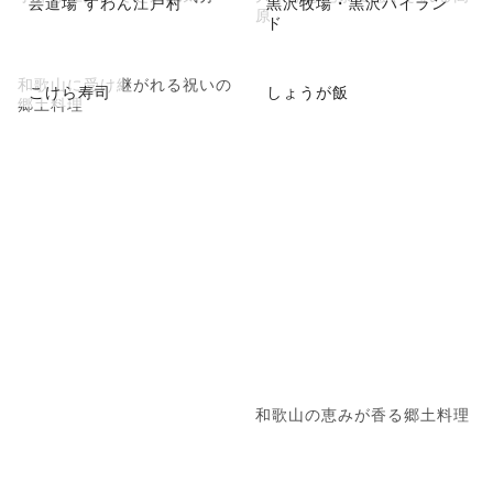
芸道場 すわん江戸村
黒沢牧場・黒沢ハイラン
原
ド
和歌山に受け継がれる祝いの
こけら寿司
しょうが飯
郷土料理
和歌山の恵みが香る郷土料理