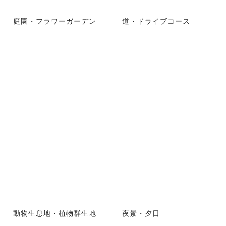
庭園・フラワーガーデン
道・ドライブコース
動物生息地・植物群生地
夜景・夕日