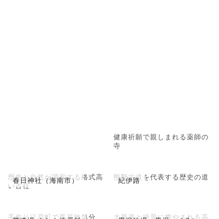
健康祈願で親しまれる薬師の
寺
歴史と自然が調和する格式高
熊野古道を代表する歴史の道
春日神社（海南市）
紀伊路
い古社
手作り江戸町で芝居旅気分
大草原と絶景に癒やされる高