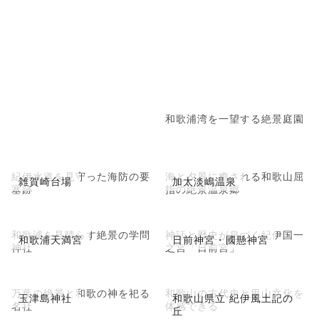
和歌浦湾を一望する絶景庭園
紀伊水道を見守った海防の要
海と夕景に癒される和歌山屈
雑賀崎台場
加太淡嶋温泉
塞跡
指の絶景温泉郷
和歌浦を見晴らす絶景の学問
神話と歴史が息づく紀伊国一
和歌浦天満宮
日前神宮・國懸神宮
神社
之宮「日前宮」
万葉の絶景と和歌の神を祀る
和歌山の古代史と里山文化を
玉津島神社
和歌山県立 紀伊風土記の
名社
体感できる
丘