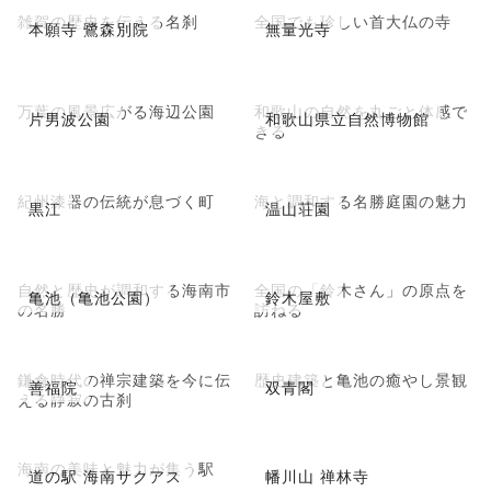
雑賀の歴史を伝える名刹
全国でも珍しい首大仏の寺
本願寺 鷺森別院
無量光寺
万葉の風景広がる海辺公園
和歌山の自然を丸ごと体感で
片男波公園
和歌山県立自然博物館
きる
紀州漆器の伝統が息づく町
海と調和する名勝庭園の魅力
黒江
温山荘園
自然と歴史が調和する海南市
全国の「鈴木さん」の原点を
亀池（亀池公園）
鈴木屋敷
の名勝
訪ねる
鎌倉時代の禅宗建築を今に伝
歴史建築と亀池の癒やし景観
善福院
双青閣
える静寂の古刹
海南の美味と魅力が集う駅
道の駅 海南サクアス
幡川山 禅林寺