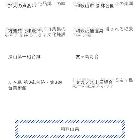
漁師町に伝わる絶品郷土の味
恐竜と自然に出会う森の楽園
加太の煮あい
和歌山市 森林公園
風光明媚な和歌浦で万葉集の
万葉の時代から愛される絶景
万葉館（和歌浦）
和歌の浦温泉
歌世界を体感できる文化施設
の温泉地
深山第一砲台跡
友ヶ島灯台
紀淡海峡を一望できる友ヶ島
友ヶ島 第3砲台跡・第3砲
タカノス山展望台
随一の絶景スポット
台美術館
和歌山県