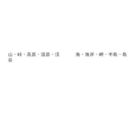
山・峠・高原・湿原・渓
海・海岸・岬・半島・島
谷