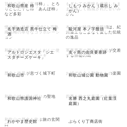
甘柿の王様「富有柿」、とろ
もぎたての風味を保持したま
和歌山県産 柿
しもつ みかん（蔵出し み
りとした干し柿「あんぽ柿」
ま美味しく熟成された甘いみ
かん）
など多彩
かん
懐の深い純米酒“黒牛”と完熟
本の字が特徴の酒饅頭は、紀
名手酒造店 黒牛仕立て 梅
駿河屋 本ノ字饅頭
南高梅の幸せなコラボレーシ
州藩主もこよなく愛した伝統
酒
ョン
の逸品
和歌山産素材をふんだんに使
軍事要塞の歴史と自然が交差
アルトロシエスタ「シエ
友ヶ島の由良要塞跡
った絶品チーズケーキ
する神秘の島
スタチーズケーキ」
歴史と海風が息づく城下町
お城で出会う動物たちの楽園
和歌山市
和歌山城公園 動物園
和歌山城に佇む祈りの聖地
四季を映す紅葉渓の名庭園
和歌山県護国神社
名勝 西之丸庭園（紅葉渓
庭園）
和歌山の歴史を学ぶ旅の玄関
わかやま歴史館
ぶらくり丁商店街
口