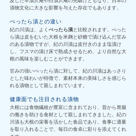
及した早漬沢庵や白漬沢庵の先駆けともなり、日本の
漬物文化に大きな影響を与えた存在でもあります。
べったら漬との違い
紀の川漬は、よく
べったら漬
と比較されます。べった
ら漬は皮をむいた大根を米麹と砂糖で漬け込んだ甘み
のある漬物ですが、紀の川漬は皮付きのまま塩漬け
し、フスマの漬け床で熟成させるため、より自然な大
根の風味を楽しむことができます。
甘みの強いべったら漬に対して、紀の川漬はあっさり
とした味わいが特徴で、素材本来の美味しさを感じら
れる漬物として親しまれています。
健康面でも注目される漬物
大根には食物繊維が豊富に含まれており、昔から胃腸
の働きを助ける食材として親しまれてきました。紀の
川漬も大根の栄養を活かした食品であり、食事に適量
を取り入れることで、毎日の食卓に彩りを添えてくれ