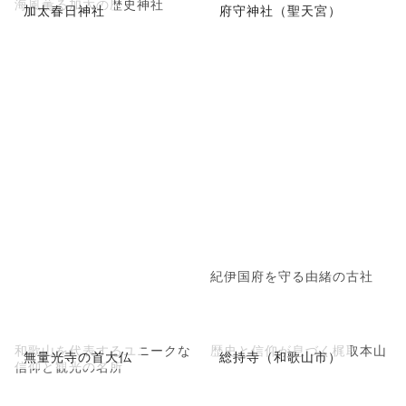
海風薫る加太の歴史神社
加太春日神社
府守神社（聖天宮）
紀伊国府を守る由緒の古社
和歌山を代表するユニークな
歴史と信仰が息づく梶取本山
無量光寺の首大仏
総持寺（和歌山市）
信仰と観光の名所