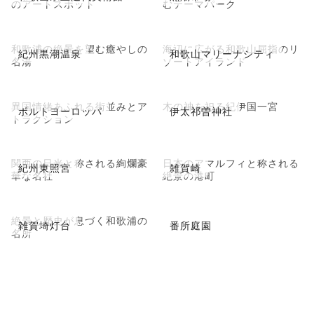
のアートスポット
むテーマパーク
和歌浦の絶景を望む癒やしの
海辺に広がる和歌山屈指のリ
紀州黒潮温泉
和歌山マリーナシティ
名湯
ゾートアイランド
異国情緒あふれる街並みとア
木の神を祀る紀伊国一宮
ポルトヨーロッパ
伊太祁曽神社
トラクション
関西の日光と称される絢爛豪
日本のアマルフィと称される
紀州東照宮
雑賀崎
華な名社
絶景の港町
絶景と歴史が息づく和歌浦の
雑賀埼灯台
番所庭園
名所