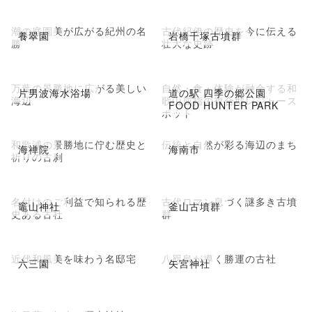
潮の庭園美が広がる紀州の名
古代紀伊の歴史を今に伝える
養翠園
岩橋千塚古墳群
勝
壮大な史跡
万葉の景勝地に広がる美しい
自然・食・体験が融合する和
片男波海水浴場
道の駅 四季の郷公園
海辺
歌山屈指の複合型レジャース
FOOD HUNTER PARK
ポット
和歌浦の景勝地に佇む歴史と
伝統と自然が彩る海辺のまち
海禅院
海南市
祈りの古刹
名付けのご利益で知られる歴
古代ロマン息づく謎多き古墳
竈山神社
釜山古墳群
史ある古社
群
近代和風美を味わう名邸宅
八咫烏が導く勝運の古社
六三園
矢宮神社