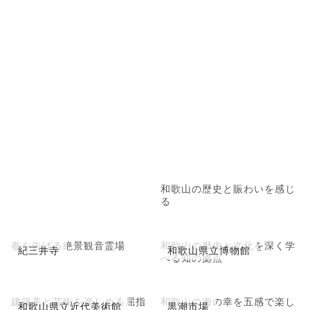
和歌山の歴史と賑わいを感じ
る
春を告げる絶景観音霊場
和歌山の歴史と文化を深く学
紀三井寺
和歌山県立博物館
べる知の拠点
建築美と芸術を楽しめる屈指
和歌山の海の幸を五感で楽し
和歌山県立近代美術館
黒潮市場