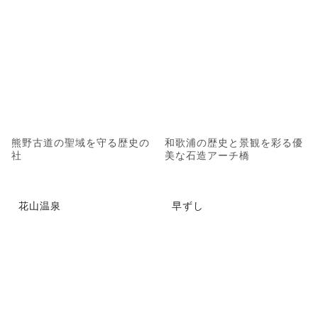
熊野古道の聖域を守る歴史の
和歌浦の歴史と景観を彩る優
社
美な石造アーチ橋
花山温泉
早ずし