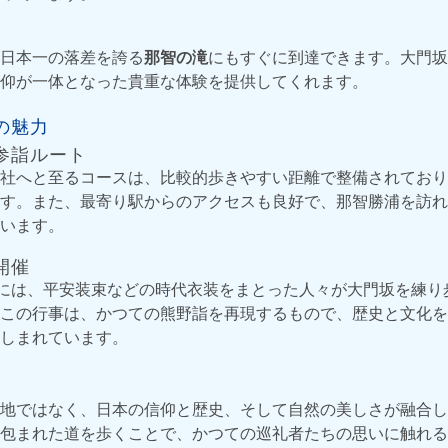
日本一の落差を誇る
那智の滝
にもすぐに到達できます。大門坂
仰が一体となった貴重な体験を提供してくれます。
の魅力
参詣ルート
社へと至るコースは、比較的歩きやすい距離で整備されており
す。また、最寄り駅からのアクセスも良好で、那智勝浦を訪れ
います。
開催
日には、平安装束などの時代衣装をまとった人々が大門坂を練り
この行事は、かつての熊野詣を再現するもので、歴史と文化を
しまれています。
地ではなく、日本の信仰と歴史、そして自然の美しさが融合し
包まれた道を歩くことで、かつての巡礼者たちの思いに触れる