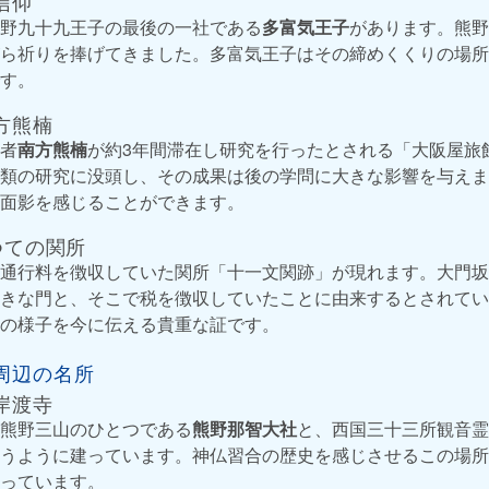
信仰
野九十九王子の最後の一社である
多富気王子
があります。熊野
ら祈りを捧げてきました。多富気王子はその締めくくりの場所
す。
方熊楠
者
南方熊楠
が約3年間滞在し研究を行ったとされる「大阪屋旅
類の研究に没頭し、その成果は後の学問に大きな影響を与えま
面影を感じることができます。
つての関所
通行料を徴収していた関所「十一文関跡」が現れます。大門坂
きな門と、そこで税を徴収していたことに由来するとされてい
の様子を今に伝える貴重な証です。
周辺の名所
岸渡寺
熊野三山のひとつである
熊野那智大社
と、西国三十三所観音霊
うように建っています。神仏習合の歴史を感じさせるこの場所
っています。