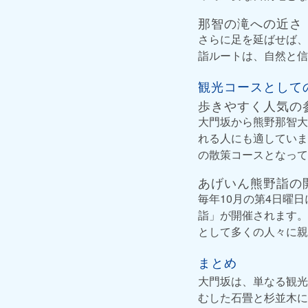
那智の滝への近さ
さらに足を延ばせば、
詣ルートは、自然と信
観光コースとして
歩きやすく人気の
大門坂から熊野那智大
れる人にも適していま
の散策コースとなって
あげいん熊野詣の
毎年10月の第4日曜
詣」が開催されます。
として多くの人々に親
まとめ
大門坂は、単なる観光
むした石畳と杉並木に