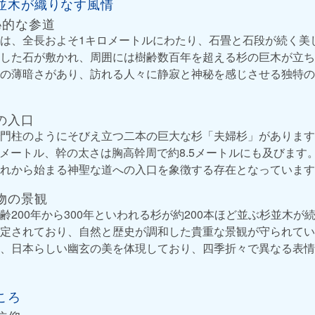
並木が織りなす風情
秘的な参道
は、全長およそ1キロメートルにわたり、石畳と石段が続く美
した石が敷かれ、周囲には樹齢数百年を超える杉の巨木が立ち
の薄暗さがあり、訪れる人々に静寂と神秘を感じさせる独特の
の入口
門柱のようにそびえ立つ二本の巨大な杉「夫婦杉」があります。
.5メートル、幹の太さは胸高幹周で約8.5メートルにも及びま
れから始まる神聖な道への入口を象徴する存在となっています
物の景観
齢200年から300年といわれる杉が約200本ほど並ぶ杉並木が
定されており、自然と歴史が調和した貴重な景観が守られてい
、日本らしい幽玄の美を体現しており、四季折々で異なる表情
ころ