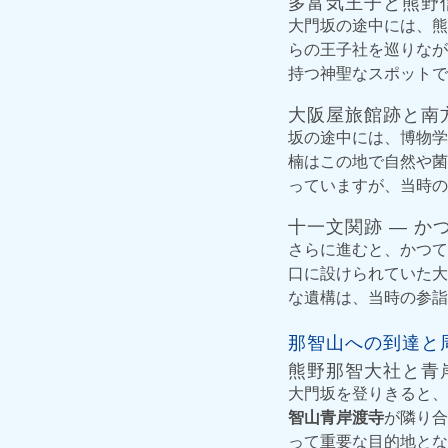
多富気王子と熊野
大門坂の途中には、熊
らの王子社を巡りなが
持つ神聖なスポットで
大阪屋旅館跡と南
坂の途中には、博物学
楠はこの地で自然や菌
っていますが、当時の
十一文関跡 ― か
さらに進むと、かつて
口に設けられていた大
な遺構は、当時の参詣
那智山への到達と
熊野那智大社と青
大門坂を登りきると、
智山青岸渡寺
が隣り合
って重要な目的地とな