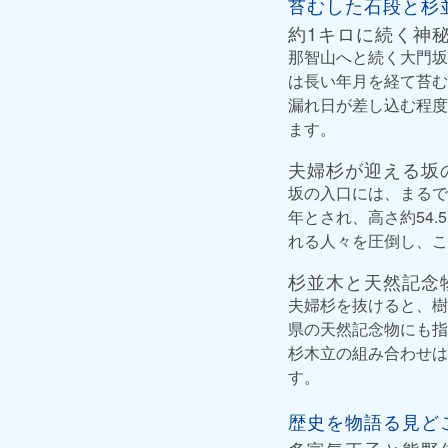
苔むした石段と杉
約1キロに続く神
那智山へと続く大門坂
は長い年月を経て苔む
漏れ日が差し込む程度
ます。
夫婦杉が迎える坂
坂の入口には、まるで
年とされ、高さ約54
れる人々を圧倒し、こ
杉並木と天然記念
夫婦杉を抜けると、樹
県の天然記念物にも指
杉木立の組み合わせは
す。
歴史を物語る見ど