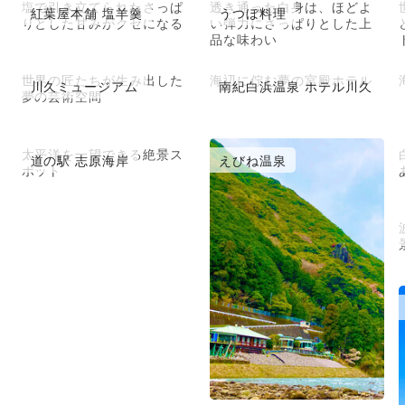
塩で引き立てられたさっぱ
透き通った白身は、ほどよ
紅葉屋本舗 塩羊羹
うつぼ料理
りとした甘みがクセになる
い弾力にさっぱりとした上
品な味わい
世界の匠たちが生み出した
海辺に佇む夢の宮殿ホテル
川久ミュージアム
南紀白浜温泉 ホテル川久
夢の芸術空間
太平洋を一望できる絶景ス
道の駅 志原海岸
えびね温泉
ポット