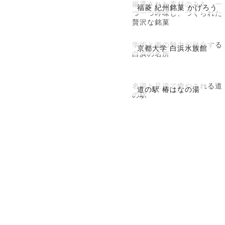
厳選された素材のみを、一
福菱 紀州銘菓 かげろう
つ一つ吟味し、つくられた
贅沢な銘菓
学術と海の魅力が融合する
京都大学 白浜水族館
白浜の名所
名湯と足湯で癒やされる道
道の駅 椿はなの湯
の駅