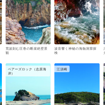
荒波刻む圧巻の断崖絶壁景
波音響く神秘の海蝕洞窟探
観
検
ベアーズロック（志原海
江須崎
岸）