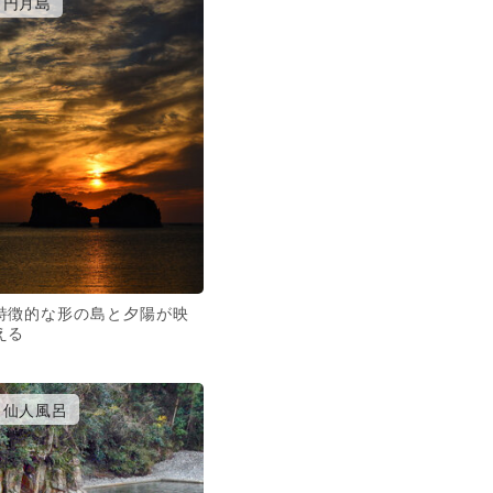
円月島
特徴的な形の島と夕陽が映
える
仙人風呂