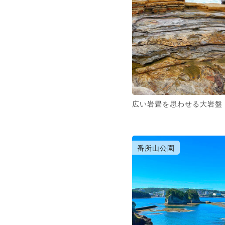
広い岩畳を思わせる大岩盤
番所山公園