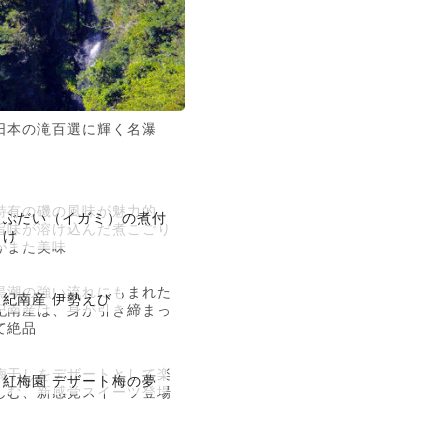
日本の滝百選に輝く名瀑
特有の磯の風味が魅力的。
ぶだい（イガミ）の煮付
旨味が溶け込んだ煮こごり
け
がまた美味
黒潮の強い流れにもまれた
紀南産 伊勢えび
紀南産は、身が引き締まっ
て絶品
梅干しをデザートとして楽
紅梅園 デザート梅の夢
しむ、新感覚スイーツ登場