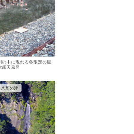
川の中に現れる冬限定の巨
大露天風呂
八草の滝