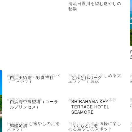
清流日置川を望む癒やしの
秘湯
南紀白浜に息づく神秘のパ
白浜をまるごと楽しめる大
白浜美術館・歓喜神社
とれとれパーク
ワースポット
型リゾート施設
幻想的な海中散歩
極上の白浜リゾート体験
白浜海中展望塔（コーラ
SHIRAHAMA KEY
ルプリンセス）
TERRACE HOTEL
SEAMORE
円月島を望む癒やしの足湯
白良浜と名湯を気軽に楽し
御船足湯
つくもと足湯
スポット
める癒やしのスポット