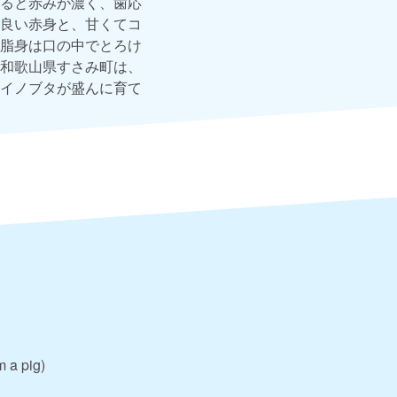
ると赤みが濃く、歯応
良い赤身と、甘くてコ
脂身は口の中でとろけ
和歌山県すさみ町は、
イノブタが盛んに育て
m a pig)