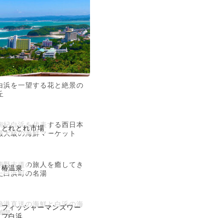
白浜を一望する花と絶景の
丘
南紀白浜を代表する西日本
とれとれ市場
最大級の海鮮マーケット
熊野古道の旅人を癒してき
椿温泉
た白浜町の名湯
漁港直送の海鮮と白浜の海
フィッシャーマンズワー
満喫
フ白浜