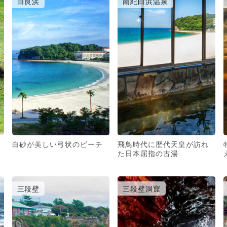
白良浜
南紀白浜温泉
白砂が美しい弓状のビーチ
飛鳥時代に歴代天皇が訪れ
た日本屈指の古湯
三段壁
三段壁洞窟