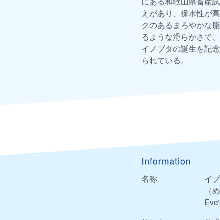
にある和歌山県畜産試
えがあり、保水性が高
クのあるまろやかな脂
るような滑らかさで、
イノブタの誕生を記念
られている。
Information
名称
イブ
（め
Eve'