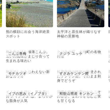
熊の横顔に出会う海岸絶景
太平洋と原生林が織りなす
スポット
神秘の景勝地
梅を包み込む極薄こんぶ。
クジラの町、太地町の名物
こんぶ巻梅
クジラ ユッケ
互いの風味がまじり合って
料理
生まれる味わい
地元でしかあじわえない新
鮮度保持の技術が駆使され
モチカツオ
すさみケンケン鰹
鮮なカツオ
たケンケン鰹。そのまま刺
身でどうぞ
イノシシを父に、豚を母に
温暖な気候で育つからこそ
イブの恵み（イノブタ）
和歌山県産 キンカン
持つ“イノブタ”は、まろやか
の甘さ。まわりをもむと実
な脂身が人気
も甘くなる