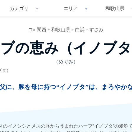
カテゴリ
エリア
和歌山県
□
»
関西
»
和歌山県
»
白浜・すさみ
イブの恵み（イノブタ
（めぐみ）
ブタ）
父に、豚を母に持つ“イノブタ”は、まろやか
オスのイノシシとメスの豚からうまれたハーフ”イノブタ”の愛称