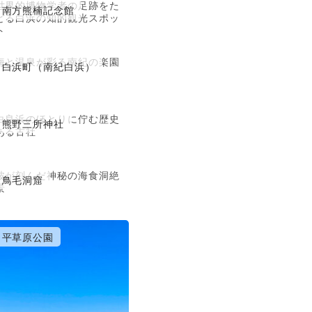
世界的博物学者の足跡をた
南方熊楠記念館
どる白浜の知的観光スポッ
ト
海と温泉が彩る南紀の楽園
白浜町（南紀白浜）
白良浜のほとりに佇む歴史
熊野三所神社
ある古社
波が刻んだ神秘の海食洞絶
鳥毛洞窟
景
平草原公園