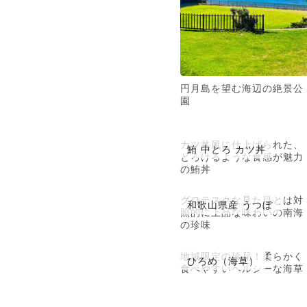
円月島を望む海辺の絶景公
園
カツ丼風に仕上げられた、
鮪 中とろ カツ丼
とろけるような食感が魅力
の鮪丼
グロテスクな見た目とは対
和歌山県産 うつぼ
照的に上品な味わいの南海
の珍味
地域限定の珍品！柔らかく
ひろめ（海草）
食べやすいヘルシーな海草