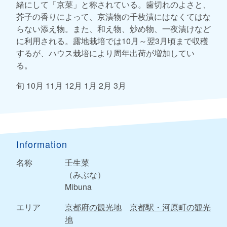
緒にして「京菜」と称されている。歯切れのよさと、
芥子の香りによって、京漬物の千枚漬にはなくてはな
らない添え物。また、和え物、炒め物、一夜漬けなど
に利用される。露地栽培では10月～翌3月頃まで収穫
するが、ハウス栽培により周年出荷が増加してい
る。
旬 10月 11月 12月 1月 2月 3月
Information
名称
壬生菜
（みぶな）
Mibuna
エリア
京都府の観光地
京都駅・河原町の観光
地