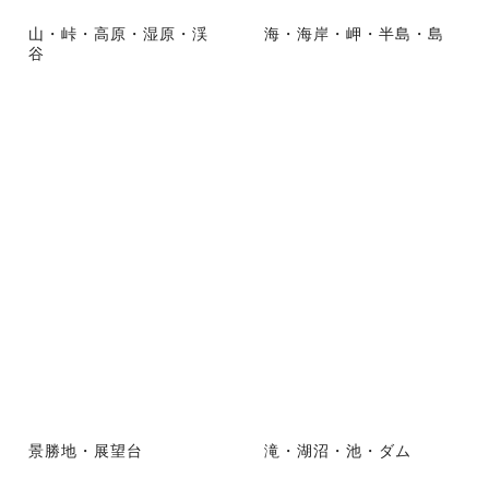
山・峠・高原・湿原・渓
海・海岸・岬・半島・島
谷
景勝地・展望台
滝・湖沼・池・ダム