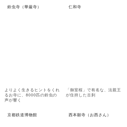
鈴虫寺（華厳寺）
仁和寺
よりよく生きるヒントをくれ
「御室桜」で有名な、法親王
るお寺に、8000匹の鈴虫の
が住持した古刹
声が響く
京都鉄道博物館
西本願寺（お西さん）