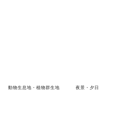
動物生息地・植物群生地
夜景・夕日