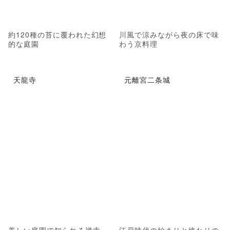
約120種の苔に覆われた幻想
川風で涼みながら夜の床で味
的な庭園
わう京料理
天龍寺
元離宮二条城