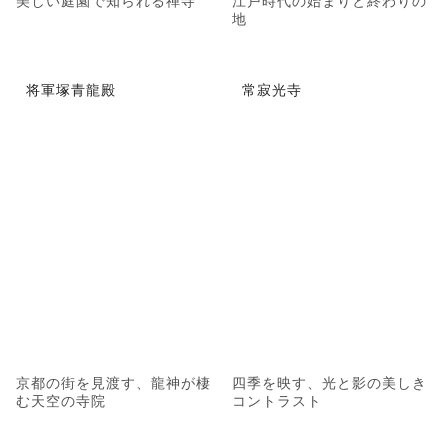
美しい庭園で知られる禅寺
江戸時代の始まりと終わりの
地
将軍塚青龍殿
常寂光寺
京都の街を見渡す、龍神が棲
四季を映す、光と影の美しき
む天空の寺院
コントラスト