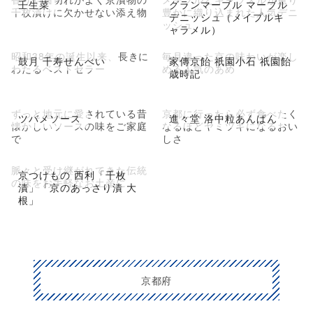
壬生菜
グランマーブル マーブル
千枚漬けに欠かせない添え物
豊かに織り込まれた人気デニ
デニッシュ（メイプルキ
ッシュ
ャラメル）
昭和38年の誕生以来、長きに
毎月違った京の味わいが楽し
鼓月 千寿せんべい
家傳京飴 祇園小石 祇園飴
わたるベストセラー
める人気のあめ
歳時記
ずっと地元に愛されている昔
京都に行ったら必ず食べたく
ツバメソース
進々堂 洛中粒あんぱん
懐かしいソースの味をご家庭
なるほどヤミツキになるおい
で
しさ
脈々と受け継がれてきた伝統
京つけもの 西利「千枚
の味をお手軽なお土産に
漬」「京のあっさり漬 大
根」
京都府