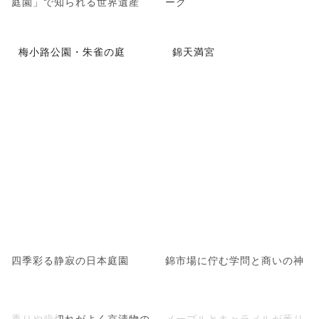
庭園」で知られる世界遺産
ーク
梅小路公園・朱雀の庭
錦天満宮
四季彩る静寂の日本庭園
錦市場に佇む学問と商いの神
香りや歯切れがよく京漬物の
メープルとキャラメルが薫り