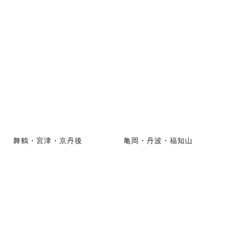
舞鶴・宮津・京丹後
亀岡・丹波・福知山