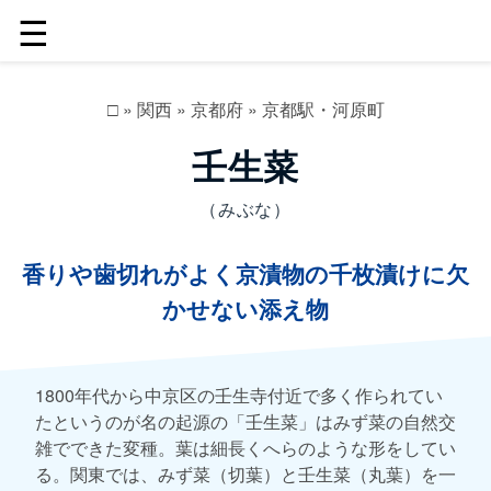
☰
□
»
関西
»
京都府
»
京都駅・河原町
壬生菜
（みぶな）
香りや歯切れがよく京漬物の千枚漬けに欠
かせない添え物
1800年代から中京区の壬生寺付近で多く作られてい
たというのが名の起源の「壬生菜」はみず菜の自然交
雑でできた変種。葉は細長くへらのような形をしてい
る。関東では、みず菜（切葉）と壬生菜（丸葉）を一