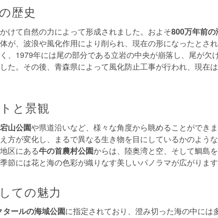
の歴史
かけて自然の力によって形成されました。およそ
800万年前
体が、波浪や風化作用により削られ、現在の形になったとされ
く、1979年には尾の部分である立岩の中央が崩落し、尾が欠
した。その後、青森県によって風化防止工事が行われ、現在は
トと景観
宕山公園
や県道沿いなど、様々な角度から眺めることができま
え方が変化し、まるで異なる生き物を目にしているかのような
地区にある
牛の首農村公園
からは、陸奥湾と空、そして鯛島を
季節には花と海の色彩が織りなす美しいパノラマが広がります
しての魅力
ヘクタールの海域公園
に指定されており、澄み切った海の中には