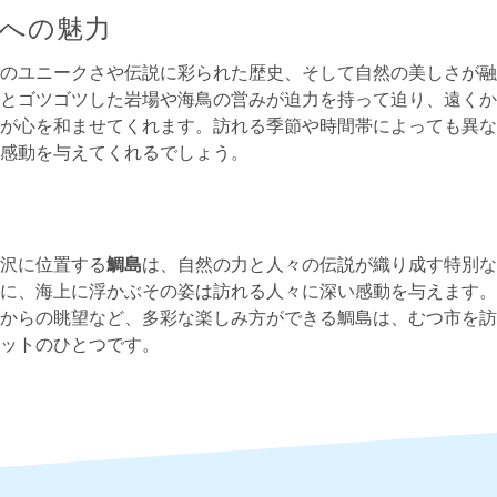
への魅力
のユニークさや伝説に彩られた歴史、そして自然の美しさが融
とゴツゴツした岩場や海鳥の営みが迫力を持って迫り、遠くか
が心を和ませてくれます。訪れる季節や時間帯によっても異な
感動を与えてくれるでしょう。
沢に位置する
鯛島
は、自然の力と人々の伝説が織り成す特別な
に、海上に浮かぶその姿は訪れる人々に深い感動を与えます。
からの眺望など、多彩な楽しみ方ができる鯛島は、むつ市を訪
ットのひとつです。