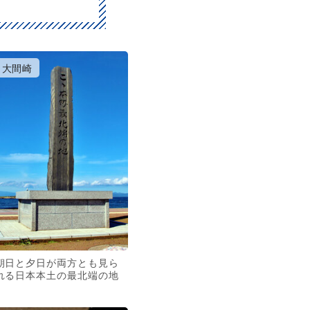
大間崎
朝日と夕日が両方とも見ら
れる日本本土の最北端の地