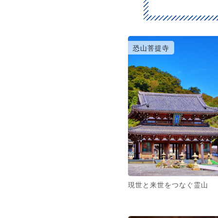
恐山菩提寺
現世と来世をつなぐ霊山