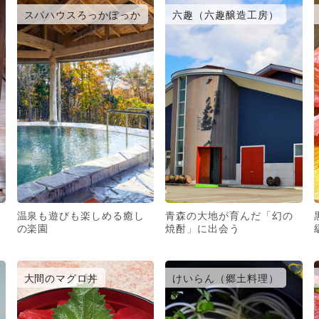
スパハウスろっかぽっか
六趣（六趣醸造工房）
温泉も遊びも楽しめる癒し
青森の大地が育んだ「幻の
の楽園
焼酎」に出会う
大間のマグロ丼
けいらん（郷土料理）