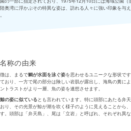
園の一部に指定されており、1975年12月10日には海域公園
陸奥湾に浮かぶその特異な姿は、訪れる人々に強い印象を与え
。
名称の由来
徴は、まるで
鯛が水面を泳ぐ姿
を思わせるユニークな形状です
ており、一方で尾の部分は険しい岩肌が露出し、海鳥の糞によ
ントラストがより一層、魚の姿を連想させます。
鯨の姿に似ている
とも言われています。特に頭部にあたる弁天
おり、その光景が鯨が潮を吹く様子のように見えることから、
す。頭部は「弁天島」、尾は「立岩」と呼ばれ、それぞれ異な