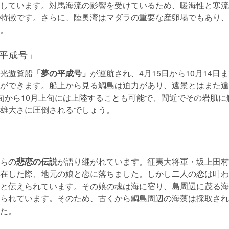
しています。対馬海流の影響を受けているため、暖海性と寒流
特徴です。さらに、陸奥湾はマダラの重要な産卵場でもあり、
。
平成号」
光遊覧船
「夢の平成号」
が運航され、4月15日から10月14日
ができます。船上から見る鯛島は迫力があり、遠景とはまた違
旬から10月上旬には上陸することも可能で、間近でその岩肌に
雄大さに圧倒されるでしょう。
らの
悲恋の伝説
が語り継がれています。征夷大将軍・坂上田村
在した際、地元の娘と恋に落ちました。しかし二人の恋は叶わ
と伝えられています。その娘の魂は海に宿り、島周辺に茂る海
られています。そのため、古くから鯛島周辺の海藻は採取され
た。