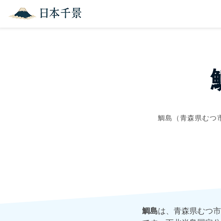
鯛島（青森県むつ
鯛島
は、青森県むつ市