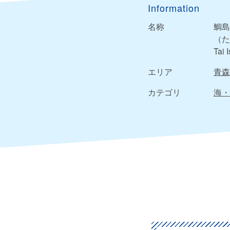
Information
名称
鯛島
（た
Tai 
エリア
青森
カテゴリ
海・