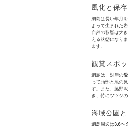
風化と保存
鯛島は長い年月を
よって生まれた岩
自然の影響は大き
える状態になりま
ます。
観賞スポッ
鯛島は、対岸の
愛
って頭部と尾の見
す。また、脇野沢
き、特にツツジの
海域公園と
鯛島周辺は
3.6