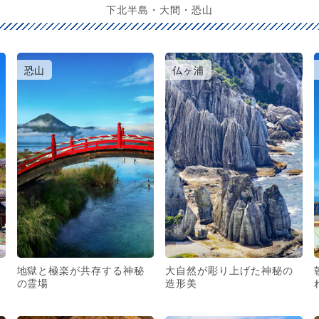
下北半島・大間・恐山
恐山
仏ヶ浦
地獄と極楽が共存する神秘
大自然が彫り上げた神秘の
の霊場
造形美