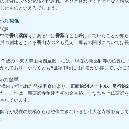
の光背に六体の化仏が配され、本尊と合わせて七体となる構成
したものといえるでしょう。
との関係
の謎
中で
香山薬師寺
、あるいは
香薬寺
とも呼ばれていたことが知
后の創建とされる
香山寺
の名も見え、両者の関係については長
年）作成の「東大寺山堺四至図」には、現在の新薬師寺の位置に
かれており、少なくとも8世紀中頃には両者が併存していたこ
時の伽藍
大学構内で行われた発掘調査により、
正面約54メートル、奥行約2
た。これは、新薬師寺創建当初の金堂跡、すなわち七仏薬師を
されています。
師寺が現在の規模からは想像できないほど壮大な寺域を有して
。