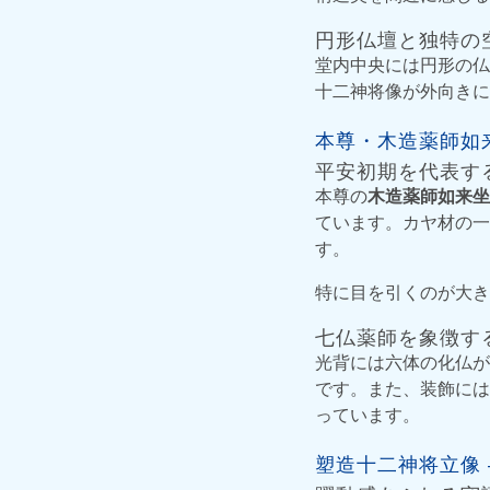
円形仏壇と独特の
堂内中央には円形の仏
十二神将像が外向きに
本尊・木造薬師如
平安初期を代表す
本尊の
木造薬師如来坐
ています。カヤ材の一
す。
特に目を引くのが大き
七仏薬師を象徴す
光背には六体の化仏が
です。また、装飾には
っています。
塑造十二神将立像 