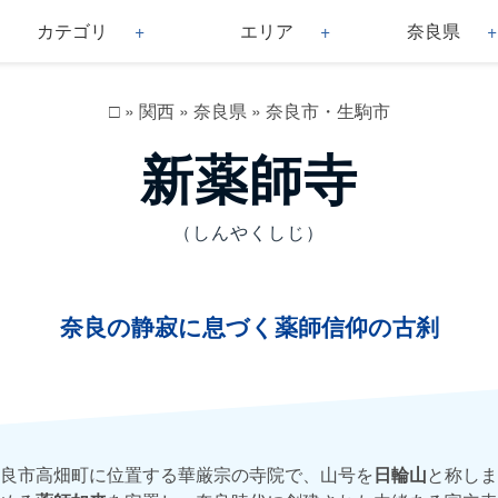
カテゴリ
エリア
奈良県
□
»
関西
»
奈良県
»
奈良市・生駒市
新薬師寺
（しんやくしじ）
奈良の静寂に息づく薬師信仰の古刹
良市高畑町に位置する華厳宗の寺院で、山号を
日輪山
と称しま