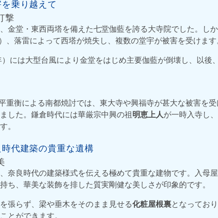
害を乗り越えて
打撃
、金堂・東西両塔を備えた七堂伽藍を誇る大寺院でした。しか
0年）、落雷によって西塔が焼失し、複数の堂宇が被害を受けます
2年）には大型台風により金堂をはじめ主要伽藍が倒壊し、以後
）の平重衡による南都焼討では、東大寺や興福寺が甚大な被害を
ました。鎌倉時代には華厳宗中興の祖
明恵上人
が一時入寺し、
す。
良時代建築の貴重な遺構
美
、奈良時代の建築様式を伝える極めて貴重な建物です。入母屋
持ち、華美な装飾を排した質実剛健な美しさが印象的です。
を張らず、梁や垂木をそのまま見せる
化粧屋根裏
となっており
ことができます。