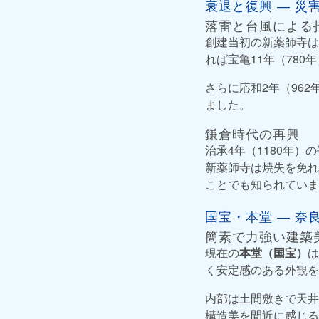
衰退と復興 ― 災
落雷と台風による
創建当初の新薬師寺は
れば宝亀11年（78
さらに応和2年（96
ました。
鎌倉時代の再興
治承4年（1180年
新薬師寺は焼失を免れ
ことでも知られていま
国宝・本堂 ― 奈
簡素で力強い建築
現在の
本堂（国宝）
は
く安定感のある外観を
内部は土間敷きで天井
構造美を間近に感じる