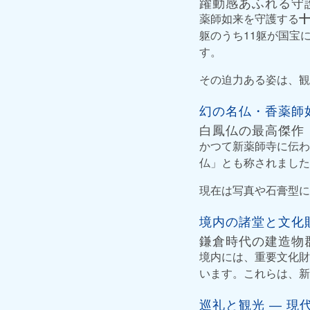
躍動感あふれる守
薬師如来を守護する
十
躯のうち11躯が国宝
す。
その迫力ある姿は、観
幻の名仏・香薬師
白鳳仏の最高傑作
かつて新薬師寺に伝わ
仏」とも称されました
現在は写真や石膏型に
境内の諸堂と文化
鎌倉時代の建造物
境内には、重要文化財
います。これらは、新
巡礼と観光 ― 現