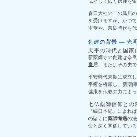
仏として広く信仰を集
春日大社の二の鳥居の
を受けますが、かつて
本堂や、奈良時代を代
創建の背景 ― 
天平の時代と国家
新薬師寺の創建は奈良
皇后
、またはその夫で
平安時代末期に成立し
平癒を祈願し、新薬師
健康を仏教の力によっ
七仏薬師信仰との
『続日本紀』によれば
の諸寺に
薬師悔過
の法
命と深く関係している