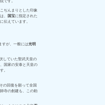
院です。
こぢんまりとした印象
は、
国宝
に指定された
に伝えています。
ますが、一般には
光明
伏していた聖武天皇の
、国家の安泰と天皇の
す。
、その回復を願って全国
師寺の創建も、この勅