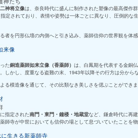
護神たち
二神将立像
は、奈良時代に盛んに制作された塑像の最高傑作群
に指定されており、表情や姿勢は一体ごとに異なり、圧倒的な
る者を円形仏壇の内側へと引き込み、薬師信仰の世界観を体感
如来像
った
銅造薬師如来立像（香薬師）
は、白鳳期を代表する金銅
。しかし、度重なる盗難の末、1943年以降その行方は分から
よる模造像を通じて、その比類なき美しさを偲ぶことができま
財
群
に指定された
南門・東門・鐘楼・地蔵堂
など、鎌倉時代に再建
薬師寺が中世においても信仰の場として息づいていたことを物
代に生きる新薬師寺