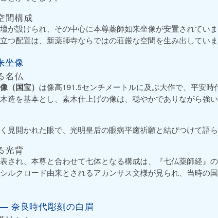
空間構成
壇が設けられ、その中心に本尊薬師如来坐像が安置されていま
立つ配置は、新薬師寺ならではの荘厳な空間を生み出していま
来坐像
る名仏
像（国宝）
は像高191.5センチメートルに及ぶ大作で、平安
木造を基本とし、素木仕上げの像は、穏やかでありながら強い
く見開かれた眼で、光明皇后の眼病平癒祈願と結びつけて語ら
る光背
表され、本尊と合わせて七体となる構成は、『七仏薬師経』の
シルクロード由来とされるアカンサス文様が見られ、当時の国
― 奈良時代彫刻の白眉