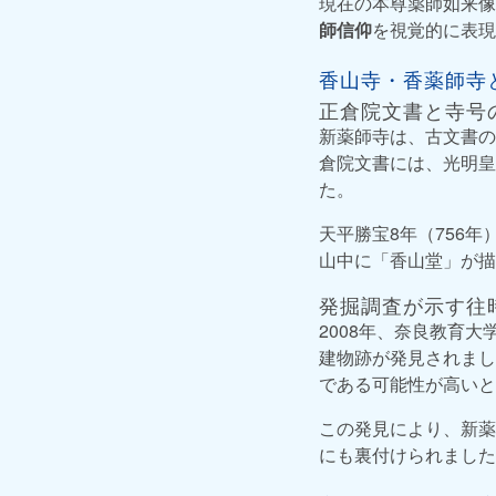
現在の本尊薬師如来像
師信仰
を視覚的に表現
香山寺・香薬師寺
正倉院文書と寺号
新薬師寺は、古文書の
倉院文書には、光明皇
た。
天平勝宝8年（756
山中に「香山堂」が描
発掘調査が示す往
2008年、奈良教育
建物跡が発見されまし
である可能性が高いと
この発見により、新薬
にも裏付けられました