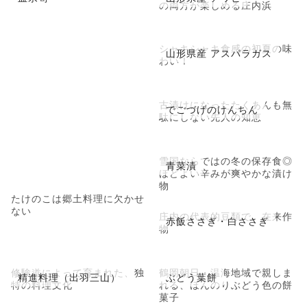
の両方が楽しめる庄内浜
シャキシャキ食感の初夏の味
山形県産 アスパラガス
わい！
古漬けになったたくあんも無
でごづげのけんちん
駄にしない先人の知恵
雪国ならではの冬の保存食◎
青菜漬
ほどよい辛みが爽やかな漬け
物
たけのこは郷土料理に欠かせ
ない
庄内の代表的豆類で、在来作
赤飯ささぎ・白ささぎ
物
修験道によって育まれた、独
鶴岡朝日・温海地域で親しま
精進料理（出羽三山）
ぶどう葉餅
特の料理文化
れる、ほんのりぶどう色の餅
菓子