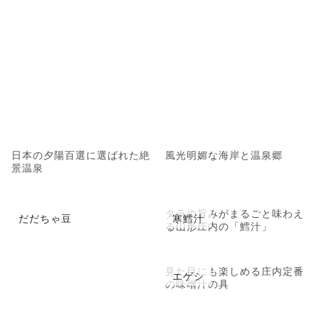
日本の夕陽百選に選ばれた絶
風光明媚な海岸と温泉郷
景温泉
タラの旨みがまるごと味わえ
だだちゃ豆
寒鱈汁
る山形庄内の「鱈汁」
見た目にも楽しめる庄内定番
エゲシ
の味噌汁の具