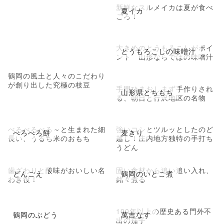
新鮮なスルメイカは夏が食べ
夏イカ
ごろ！
大きめのとうもろこしがポイ
とうもろこしの味噌汁
ント 山形ならではの味噌汁
鶴岡の風土と人々のこだわり
が創り出した究極の枝豆
手間ひまおしまず手作りされ
山形県とちもち
る、朝日と行沢地区の名物
べろべろべろ～と生まれた細
強いコシとツルッとしたのど
べろべろ餅
麦きり
長い、うるち米のおもち
越し！庄内地方独特の手打ち
うどん
歯ざわりと酸味がおいしい名
固い食材から追い追い入れ、
どんごえ
鶴岡のいとこ煮
わき役！
銘々煮る
100年以上の歴史ある門外不
鶴岡のぶどう
萬吉なす
出の茄子