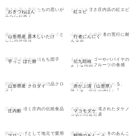
藩主を慕う農民たちの思いが
とろける甘さ庄内浜の紅エビ
おきつねはん
紅エビ
生んだお菓子
歯ごたえと香りがしっかりと
山にこもる修験者の荒行に耐
山形県産 原木しいたけ
行者にんにく
した肉厚椎茸
える源
里芋香る庄内伝統もち団子
まるでマンゴーやパパイヤの
芋っこ ぼた餅
伝九郎柿
ような南国フルーツの食感
四季で味わう庄内の絶品クロ
山形県の各地で愛される、
山形県産 クロダイ
赤かぶ漬（山形県）
ダイ
様々な「赤かぶ漬け」！
江戸から続く庄内の伝統食品
古事記にも記載されたタケノ
庄内麩
マコモダケ
コ状の特産野菜
鶴岡みやげとして地元で愛用
濃厚な旨み広がる冬のあんこ
マロン
鶴岡のあんこう