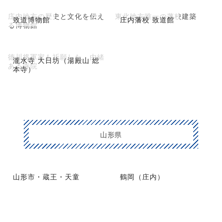
庄内地方の歴史と文化を伝え
東北地方唯一の藩校建築
致道博物館
庄内藩校 致道館
る博物館
徳川将軍家も祈願した、由緒
瀧水寺 大日坊（湯殿山 総
ある寺院
本寺）
山形県
山形市・蔵王・天童
鶴岡（庄内）