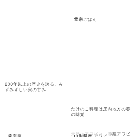
孟宗ごはん
200年以上の歴史を誇る、み
ずみずしい実の甘み
たけのこ料理は庄内地方の春
の味覚
天然のアワビと、養殖アワビ
孟宗筍
山形県産 アワビ