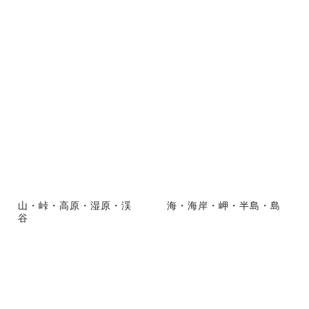
山・峠・高原・湿原・渓
海・海岸・岬・半島・島
谷