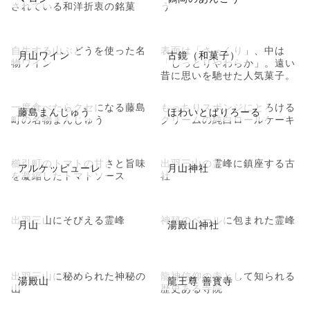
されている和洋折衷の銘菓
う
自生する山ぶどうを使った名
表面は「さっくり」、中は
月山ワイン
古鏡（和菓子）
物ワイン
「しっとりやわらか」。遠い
昔に思いを馳せた人気菓子。
一度食べたらクセになる藤島
もっちりスポンジにとろける
藤島まんじゅう
ほわいとぱりろーる
町の名物まんじゅう
クリームの純白ロールケーキ
櫛引町のトマトの甘さと旨味
出羽三山の霊峰に鎮座する古
アルケッピューレ
月山神社
を凝縮したトマトソース
社
出羽三山にそびえる霊峰
神秘のベールに包まれた霊峰
月山
湯殿山神社
出羽三山に秘められた神秘の
龍神信仰の寺として知られる
湯殿山
龍王尊 善寳寺
山
歴史ある寺院