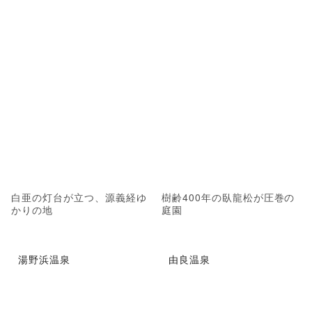
白亜の灯台が立つ、源義経ゆ
樹齢400年の臥龍松が圧巻の
かりの地
庭園
湯野浜温泉
由良温泉