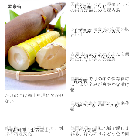
天然のアワビと、養殖アワビ
孟宗筍
山形県産 アワビ
の両方が楽しめる庄内浜
シャキシャキ食感の初夏の味
山形県産 アスパラガス
わい！
古漬けになったたくあんも無
でごづげのけんちん
駄にしない先人の知恵
雪国ならではの冬の保存食◎
青菜漬
ほどよい辛みが爽やかな漬け
物
たけのこは郷土料理に欠かせ
ない
庄内の代表的豆類で、在来作
赤飯ささぎ・白ささぎ
物
修験道によって育まれた、独
鶴岡朝日・温海地域で親しま
精進料理（出羽三山）
ぶどう葉餅
特の料理文化
れる、ほんのりぶどう色の餅