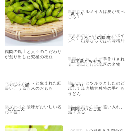
新鮮なスルメイカは夏が食べ
夏イカ
ごろ！
大きめのとうもろこしがポイ
とうもろこしの味噌汁
ント 山形ならではの味噌汁
鶴岡の風土と人々のこだわり
が創り出した究極の枝豆
手間ひまおしまず手作りされ
山形県とちもち
る、朝日と行沢地区の名物
べろべろべろ～と生まれた細
強いコシとツルッとしたのど
べろべろ餅
麦きり
長い、うるち米のおもち
越し！庄内地方独特の手打ち
うどん
歯ざわりと酸味がおいしい名
固い食材から追い追い入れ、
どんごえ
鶴岡のいとこ煮
わき役！
銘々煮る
100年以上の歴史ある門外不