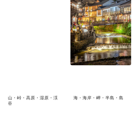
山・峠・高原・湿原・渓
海・海岸・岬・半島・島
谷