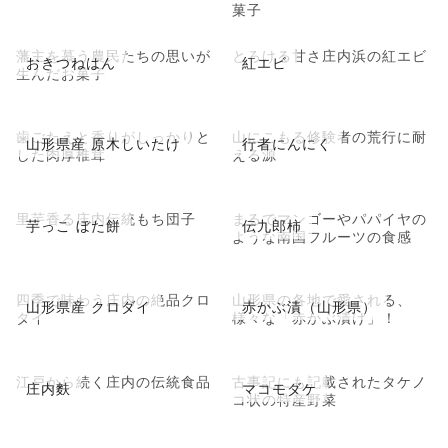
菓子
藩主を慕う農民たちの思いが
とろける甘さ庄内浜の紅エビ
おきつねはん
紅エビ
生んだお菓子
歯ごたえと香りがしっかりと
山にこもる修験者の荒行に耐
山形県産 原木しいたけ
行者にんにく
した肉厚椎茸
える源
里芋香る庄内伝統もち団子
まるでマンゴーやパパイヤの
芋っこ ぼた餅
伝九郎柿
ような南国フルーツの食感
四季で味わう庄内の絶品クロ
山形県の各地で愛される、
山形県産 クロダイ
赤かぶ漬（山形県）
ダイ
様々な「赤かぶ漬け」！
江戸から続く庄内の伝統食品
古事記にも記載されたタケノ
庄内麩
マコモダケ
コ状の特産野菜