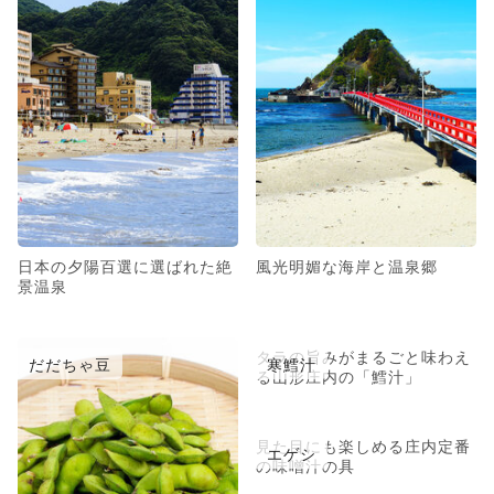
日本の夕陽百選に選ばれた絶
風光明媚な海岸と温泉郷
景温泉
タラの旨みがまるごと味わえ
だだちゃ豆
寒鱈汁
る山形庄内の「鱈汁」
見た目にも楽しめる庄内定番
エゲシ
の味噌汁の具