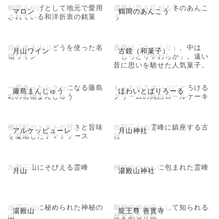
鶴岡みやげとして地元で愛用
濃厚な旨み広がる冬のあんこ
マロン
鶴岡のあんこう
されている和洋折衷の銘菓
う
自生する山ぶどうを使った名
表面は「さっくり」、中は
月山ワイン
古鏡（和菓子）
物ワイン
「しっとりやわらか」。遠い
昔に思いを馳せた人気菓子。
一度食べたらクセになる藤島
もっちりスポンジにとろける
藤島まんじゅう
ほわいとぱりろーる
町の名物まんじゅう
クリームの純白ロールケーキ
櫛引町のトマトの甘さと旨味
出羽三山の霊峰に鎮座する古
アルケッピューレ
月山神社
を凝縮したトマトソース
社
出羽三山にそびえる霊峰
神秘のベールに包まれた霊峰
月山
湯殿山神社
出羽三山に秘められた神秘の
龍神信仰の寺として知られる
湯殿山
龍王尊 善寳寺
山
歴史ある寺院