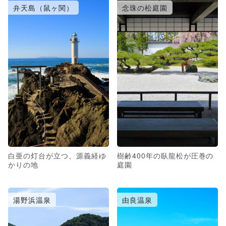
弁天島（鼠ヶ関）
念珠の松庭園
白亜の灯台が立つ、源義経ゆ
樹齢400年の臥龍松が圧巻の
かりの地
庭園
湯野浜温泉
由良温泉