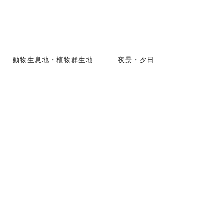
動物生息地・植物群生地
夜景・夕日