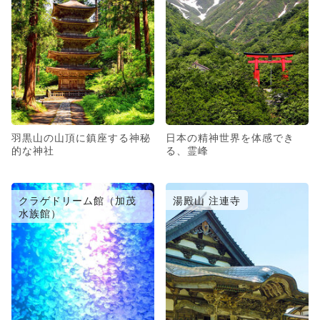
羽黒山の山頂に鎮座する神秘
日本の精神世界を体感でき
的な神社
る、霊峰
クラゲドリーム館（加茂
湯殿山 注連寺
水族館）