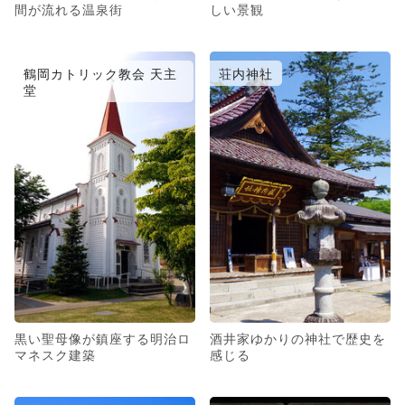
間が流れる温泉街
しい景観
鶴岡カトリック教会 天主
荘内神社
堂
黒い聖母像が鎮座する明治ロ
酒井家ゆかりの神社で歴史を
マネスク建築
感じる