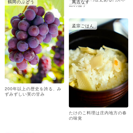
鶴岡のぶどう
萬吉なす
出の茄子
孟宗ごはん
200年以上の歴史を誇る、み
ずみずしい実の甘み
たけのこ料理は庄内地方の春
の味覚