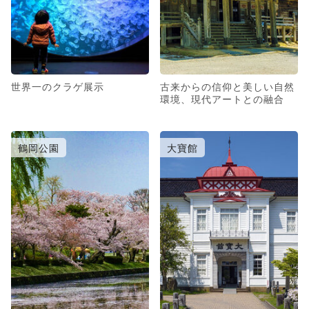
世界一のクラゲ展示
古来からの信仰と美しい自然
環境、現代アートとの融合
鶴岡公園
大寶館