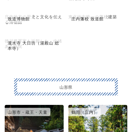
庄内地方の歴史と文化を伝え
東北地方唯一の藩校建築
致道博物館
庄内藩校 致道館
る博物館
徳川将軍家も祈願した、由緒
瀧水寺 大日坊（湯殿山 総
ある寺院
本寺）
山形県
山形市・蔵王・天童
鶴岡（庄内）