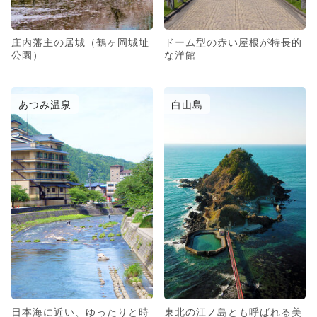
庄内藩主の居城（鶴ヶ岡城址
ドーム型の赤い屋根が特長的
公園）
な洋館
あつみ温泉
白山島
日本海に近い、ゆったりと時
東北の江ノ島とも呼ばれる美