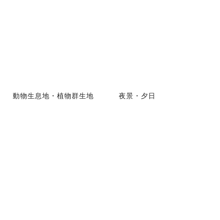
動物生息地・植物群生地
夜景・夕日