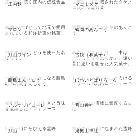
江戸から続く庄内の伝統食品
古事記にも記載されたタケノ
庄内麩
マコモダケ
コ状の特産野菜
鶴岡みやげとして地元で愛用
濃厚な旨み広がる冬のあんこ
マロン
鶴岡のあんこう
されている和洋折衷の銘菓
う
自生する山ぶどうを使った名
表面は「さっくり」、中は
月山ワイン
古鏡（和菓子）
物ワイン
「しっとりやわらか」。遠い
昔に思いを馳せた人気菓子。
一度食べたらクセになる藤島
もっちりスポンジにとろける
藤島まんじゅう
ほわいとぱりろーる
町の名物まんじゅう
クリームの純白ロールケーキ
櫛引町のトマトの甘さと旨味
出羽三山の霊峰に鎮座する古
アルケッピューレ
月山神社
を凝縮したトマトソース
社
出羽三山にそびえる霊峰
神秘のベールに包まれた霊峰
月山
湯殿山神社