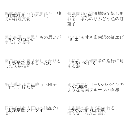
修験道によって育まれた、独
鶴岡朝日・温海地域で親しま
精進料理（出羽三山）
ぶどう葉餅
特の料理文化
れる、ほんのりぶどう色の餅
菓子
藩主を慕う農民たちの思いが
とろける甘さ庄内浜の紅エビ
おきつねはん
紅エビ
生んだお菓子
歯ごたえと香りがしっかりと
山にこもる修験者の荒行に耐
山形県産 原木しいたけ
行者にんにく
した肉厚椎茸
える源
里芋香る庄内伝統もち団子
まるでマンゴーやパパイヤの
芋っこ ぼた餅
伝九郎柿
ような南国フルーツの食感
四季で味わう庄内の絶品クロ
山形県の各地で愛される、
山形県産 クロダイ
赤かぶ漬（山形県）
ダイ
様々な「赤かぶ漬け」！