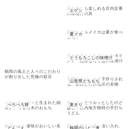
見た目にも楽しめる庄内定番
エゲシ
の味噌汁の具
新鮮なスルメイカは夏が食べ
夏イカ
ごろ！
大きめのとうもろこしがポイ
とうもろこしの味噌汁
ント 山形ならではの味噌汁
鶴岡の風土と人々のこだわり
が創り出した究極の枝豆
手間ひまおしまず手作りされ
山形県とちもち
る、朝日と行沢地区の名物
べろべろべろ～と生まれた細
強いコシとツルッとしたのど
べろべろ餅
麦きり
長い、うるち米のおもち
越し！庄内地方独特の手打ち
うどん
歯ざわりと酸味がおいしい名
固い食材から追い追い入れ、
どんごえ
鶴岡のいとこ煮