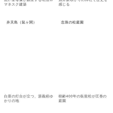
マネスク建築
感じる
弁天島（鼠ヶ関）
念珠の松庭園
白亜の灯台が立つ、源義経ゆ
樹齢400年の臥龍松が圧巻の
かりの地
庭園