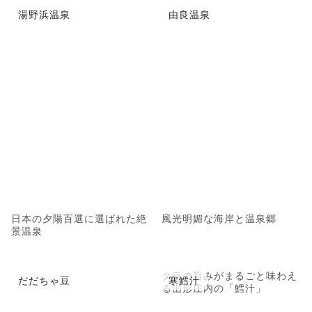
湯野浜温泉
由良温泉
日本の夕陽百選に選ばれた絶
風光明媚な海岸と温泉郷
景温泉
タラの旨みがまるごと味わえ
だだちゃ豆
寒鱈汁
る山形庄内の「鱈汁」