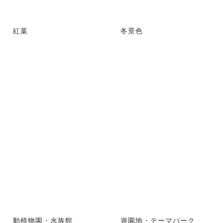
紅葉
冬景色
動植物園・水族館
遊園地・テーマパーク