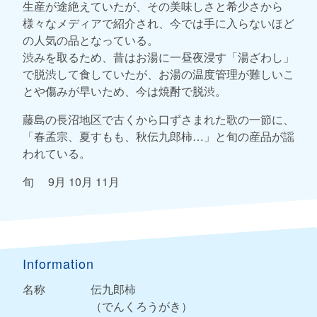
生産が途絶えていたが、その美味しさと希少さから
様々なメディアで紹介され、今では手に入らないほど
の人気の品となっている。
渋みを取るため、昔はお湯に一昼夜浸す「湯ざわし」
で脱渋して食していたが、お湯の温度管理が難しいこ
とや傷みが早いため、今は焼酎で脱渋。
藤島の長沼地区で古くから口ずさまれた歌の一節に、
「春孟宗、夏すもも、秋伝九郎柿…」と旬の産品が謡
われている。
旬 9月 10月 11月
Information
名称
伝九郎柿
（でんくろうがき）