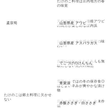
たけのこ料理は庄内地方の春
の味覚
天然のアワビと、養殖アワビ
孟宗筍
山形県産 アワビ
の両方が楽しめる庄内浜
シャキシャキ食感の初夏の味
山形県産 アスパラガス
わい！
古漬けになったたくあんも無
でごづげのけんちん
駄にしない先人の知恵
雪国ならではの冬の保存食◎
青菜漬
ほどよい辛みが爽やかな漬け
物
たけのこは郷土料理に欠かせ
ない
庄内の代表的豆類で、在来作
赤飯ささぎ・白ささぎ
物