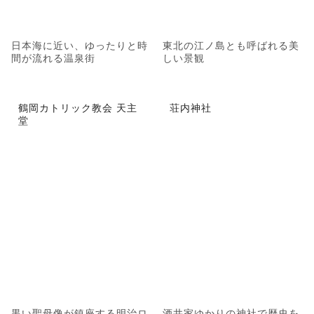
日本海に近い、ゆったりと時
東北の江ノ島とも呼ばれる美
間が流れる温泉街
しい景観
鶴岡カトリック教会 天主
荘内神社
堂
黒い聖母像が鎮座する明治ロ
酒井家ゆかりの神社で歴史を