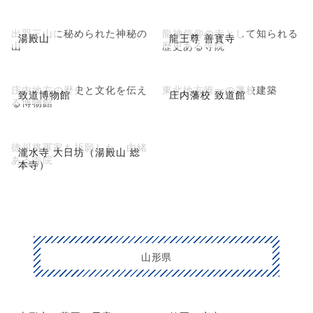
出羽三山に秘められた神秘の
龍神信仰の寺として知られる
湯殿山
龍王尊 善寳寺
山
歴史ある寺院
庄内地方の歴史と文化を伝え
東北地方唯一の藩校建築
致道博物館
庄内藩校 致道館
る博物館
徳川将軍家も祈願した、由緒
瀧水寺 大日坊（湯殿山 総
ある寺院
本寺）
山形県