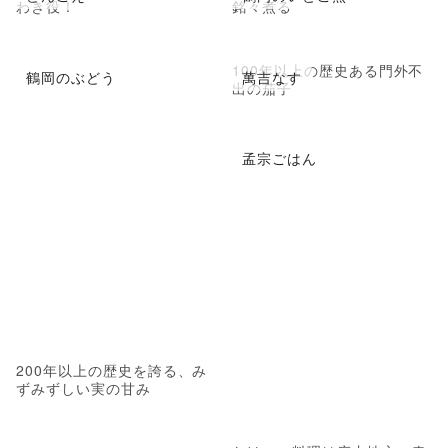
わき役！
銘々煮る
100年以上の歴史ある門外不
鶴岡のぶどう
萬吉なす
出の茄子
孟宗ごはん
200年以上の歴史を誇る、み
ずみずしい実の甘み