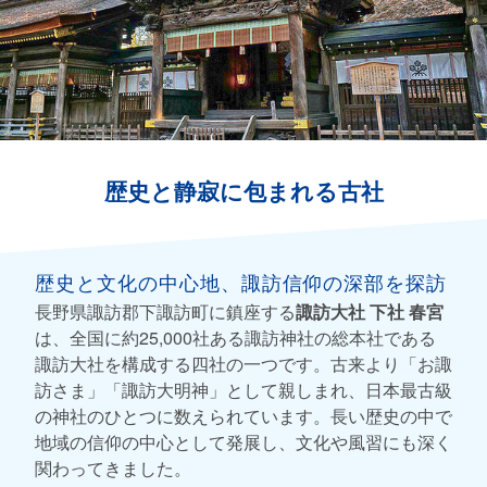
歴史と静寂に包まれる古社
歴史と文化の中心地、諏訪信仰の深部を探訪
長野県諏訪郡下諏訪町に鎮座する
諏訪大社 下社 春宮
は、全国に約25,000社ある諏訪神社の総本社である
諏訪大社を構成する四社の一つです。古来より「お諏
訪さま」「諏訪大明神」として親しまれ、日本最古級
の神社のひとつに数えられています。長い歴史の中で
地域の信仰の中心として発展し、文化や風習にも深く
関わってきました。