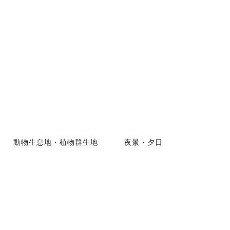
動物生息地・植物群生地
夜景・夕日