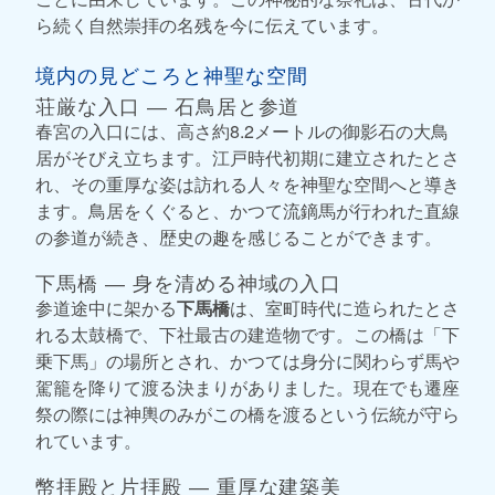
ら続く自然崇拝の名残を今に伝えています。
境内の見どころと神聖な空間
荘厳な入口 ― 石鳥居と参道
春宮の入口には、高さ約8.2メートルの御影石の大鳥
居がそびえ立ちます。江戸時代初期に建立されたとさ
れ、その重厚な姿は訪れる人々を神聖な空間へと導き
ます。鳥居をくぐると、かつて流鏑馬が行われた直線
の参道が続き、歴史の趣を感じることができます。
下馬橋 ― 身を清める神域の入口
参道途中に架かる
下馬橋
は、室町時代に造られたとさ
れる太鼓橋で、下社最古の建造物です。この橋は「下
乗下馬」の場所とされ、かつては身分に関わらず馬や
駕籠を降りて渡る決まりがありました。現在でも遷座
祭の際には神輿のみがこの橋を渡るという伝統が守ら
れています。
幣拝殿と片拝殿 ― 重厚な建築美