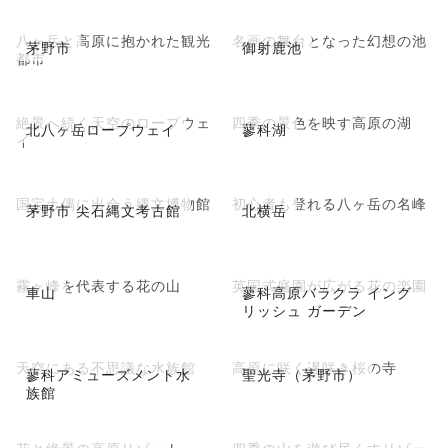
八ヶ岳と高原に抱かれた観光
名画の舞台となった幻想の池
茅野市
御射鹿池
都市
絶景へ続く天空のロープウェ
四季の景色を映す高原の湖
北八ヶ岳ロープウェイ
蓼科湖
イ
国宝土偶に出会う縄文博物館
初心者も登れる八ヶ岳の名峰
茅野市 尖石縄文考古館
北横岳
霧ヶ峰を代表する花の山
英国式庭園が広がる花の楽園
車山
蓼科高原バラクラ イング
リッシュ ガーデン
天空にある不思議な水族館
高原に咲く遅咲き桜の寺
蓼科アミューズメント水
聖光寺（茅野市）
族館