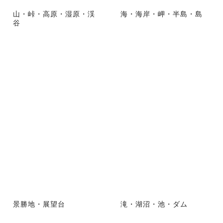
山・峠・高原・湿原・渓
海・海岸・岬・半島・島
谷
景勝地・展望台
滝・湖沼・池・ダム