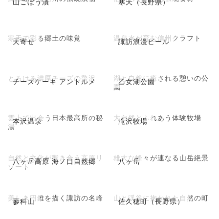
山ごぼう漬
寒天（長野県）
寒天で彩る郷土の味覚
温泉水が育む信州クラフト
天寄せ
諏訪浪漫ビール
とろける濃厚チーズの贅沢
湖と自然に癒される憩いの公
チーズケーキ アントルメ
乙女湖公園
園
雲上で出会う日本最高所の秘
大自然とふれあう体験牧場
本沢温泉
滝沢牧場
湯
自然と文化が響き合う高原リ
雄大な峰々が連なる山岳絶景
八ヶ岳高原 海ノ口自然郷
八ヶ岳
ゾート
美しき円錐を描く諏訪の名峰
山と渓谷に抱かれた自然の町
蓼科山
佐久穂町（長野県）