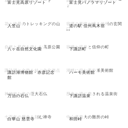
花と絶景の高原リゾート
四季の山を遊び尽くすリゾー
富士見高原リゾート
富士見パノラマリゾート
ト
花と絶景のトレッキングの山
宿場の風情が残る信州の玄関
入笠山
道の駅 信州蔦木宿
口
自然と星空を楽しむ高原公園
宿場と温泉と信仰の町
八ヶ岳自然文化園
下諏訪町
諏訪湖と文学を結ぶ文化拠点
湖畔に佇む素朴派美術館
諏訪湖博物館・赤彦記念
ハーモ美術館
館
神秘的な姿の巨大石仏
歴史と湯に癒される温泉街
万治の石仏
下諏訪温泉
七百年の歴史を刻む禅寺
中山道最大の難所の峠
白華山 慈雲寺
和田峠