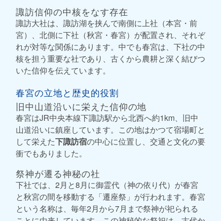
諏訪信仰の中核をなす存在
諏訪大社は、諏訪湖を挟んで南側に上社（本宮・前
宮）、北側に下社（秋宮・春宮）が配置され、それぞ
れが対等な関係にあります。中でも春宮は、下社の中
核を担う重要な社であり、古くから農耕と深く結びつ
いた信仰を伝えています。
春宮の立地と歴史的役割
旧中山道沿いに栄えた信仰の地
春宮はJR中央本線下諏訪駅から北西へ約1km、旧中
山道沿いに鎮座しています。この地はかつて宿場町と
して栄えた
下諏訪宿
の中心に位置し、交通と文化の要
衝でもありました。
祭神が遷る神秘の社
下社では、2月と8月に御霊代（神の依り代）が春宮
と秋宮の間を移動する「遷座祭」が行われます。春宮
という名称は、毎年2月から7月まで祭神が祀られる
ことに由来しています。この神秘的な祭祀は、古代か