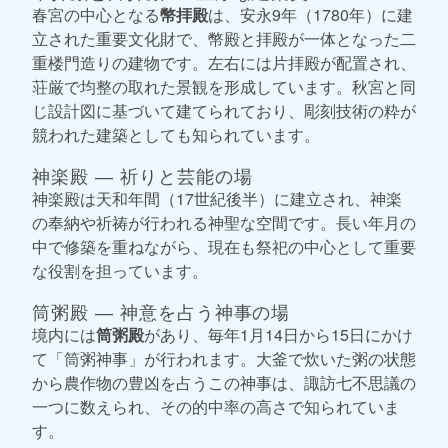
春宮の中心となる
幣拝殿
は、安永9年（1780年）に建
立された重要文化財で、幣殿と拝殿が一体となった二
重楼門造りの建物です。左右には片拝殿が配置され、
荘厳で均整の取れた景観を形成しています。秋宮と同
じ設計図に基づいて建てられており、彫刻技術の粋が
競われた建築としても知られています。
神楽殿 ― 祈りと芸能の場
神楽殿は天和年間（17世紀後半）に建立され、神楽
の奉納や祈祷が行われる神聖な空間です。長い年月の
中で修築を重ねながら、現在も祭祀の中心として重要
な役割を担っています。
筒粥殿 ― 神意を占う神事の場
境内には
筒粥殿
があり、毎年1月14日から15日にかけ
て「筒粥神事」が行われます。大釜で炊いた粥の状態
から農作物の豊凶を占うこの神事は、諏訪七不思議の
一つに数えられ、その的中率の高さで知られていま
す。