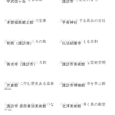
甲武信ヶ岳
諏訪市
木曽の歴史と文化の宝庫
諏訪湖を見守る高台の古社
木曽福島郷土館
手長神社
諏訪湖に浮かぶ花火の島
諏訪信仰を伝える古刹
初島（諏訪湖）
仏法紹隆寺
湖と山を望む信州の古刹
諏訪湖畔の静かな芸術空間
善光寺（諏訪市）
諏訪市美術館
諏訪湖畔に佇む歴史ある温泉
諏訪の歴史と信仰を学ぶ館
片倉館
諏訪市博物館
施設
心のふるさとを描いた素朴な
ガラス工芸が輝く美の殿堂
諏訪市 原田泰治美術館
北澤美術館
作品