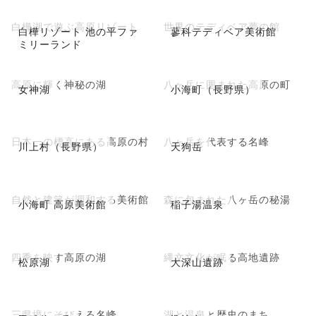
白樺湖で遊ぶ高原リゾート
世界のテディベア夢の館
白樺リゾート 池の平ファ
蓼科テディベア美術館
ミリーランド
高原に輝く神秘の湖
八ヶ岳に囲まれた高原の町
女神湖
小海町（長野県）
日本一の標高にある高原の村
八ヶ岳を代表する名峰
川上村（長野県）
天狗岳
自然と建築が調和する美術館
森に包まれた八ヶ岳の秘湯
小海町 高原美術館
稲子湯温泉
四季を映す高原の湖
縄文文化が眠る高地遺跡
松原湖
大深山遺跡
三県境にそびえる名峰
湖と温泉と歴史のまち