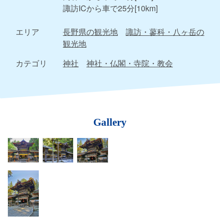
諏訪ICから車で25分[10km]
エリア
長野県の観光地
諏訪・蓼科・八ヶ岳の
観光地
カテゴリ
神社
神社・仏閣・寺院・教会
Gallery