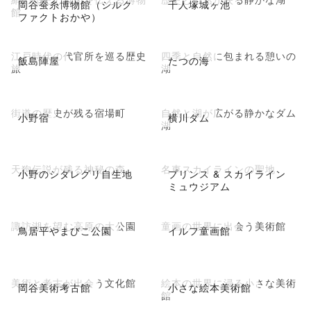
岡谷蚕糸博物館（シルク
千人塚城ヶ池
館
ファクトおかや）
江戸時代の代官所を巡る歴史
四季と自然に包まれる憩いの
飯島陣屋
たつの海
旅
湖
街道の歴史が残る宿場町
自然と湖が広がる静かなダム
小野宿
横川ダム
湖
天狗伝説が残る神秘の森
名車スカイラインの聖地
小野のシダレグリ自生地
プリンス & スカイライン
ミュウジアム
諏訪湖を望む高原の大公園
童画の世界に出会う美術館
鳥居平やまびこ公園
イルフ童画館
美術と考古が出会う文化館
絵本の世界に浸る小さな美術
岡谷美術考古館
小さな絵本美術館
館