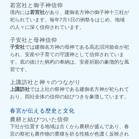
若宮社と御子神信仰
境内には
若宮社
があり、建御名方神の御子神十三柱が
祀られています。毎年7月1日の例祭をはじめ、地域
の人々に深く信仰されています。
子安社と母神信仰
子安社
では建御名方神の母神である高志沼河姫命が祀
られ、安産や子育ての守護神として信仰されていま
す。底の抜けた柄杓の奉納は、安産祈願の象徴的な風
習です。
上諏訪社と神々のつながり
上諏訪社
では上社の祭神である建御名方神が祀られて
おり、四社全体の信仰の結びつきを象徴しています。
春宮が伝える歴史と文化
農耕と結びついた信仰
下社が位置する地域は古くから農耕が盛んであり、春
宮の祭祀も農作物の豊穣を祈る性格が色濃く反映され