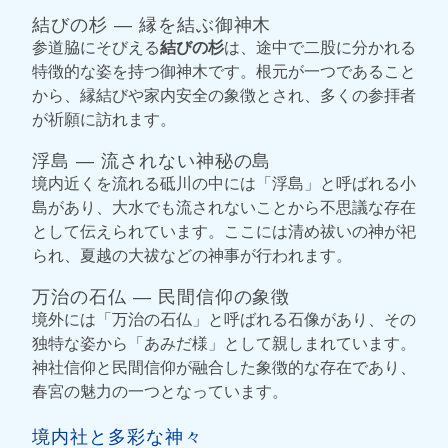
結びの杉 ― 縁を結ぶ御神木
参道脇にそびえる
結びの杉
は、途中で二股に分かれる
特徴的な姿を持つ御神木です。根元が一つであること
から、縁結びや家内安全の象徴とされ、多くの参拝者
が祈願に訪れます。
浮島 ― 流されない神秘の島
境内近くを流れる砥川の中には「浮島」と呼ばれる小
島があり、大水でも流されないことから不思議な存在
として伝えられています。ここには清め祓いの神が祀
られ、夏越の大祓などの神事が行われます。
万治の石仏 ― 民間信仰の象徴
境外には「万治の石仏」と呼ばれる石像があり、その
独特な姿から「あみだ様」として親しまれています。
神社信仰と民間信仰が融合した象徴的な存在であり、
春宮の魅力の一つとなっています。
境内社と多彩な神々