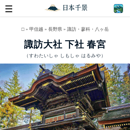
☰
□
»
甲信越
»
長野県
»
諏訪・蓼科・八ヶ岳
諏訪大社 下社 春宮
（すわたいしゃ しもしゃ はるみや）