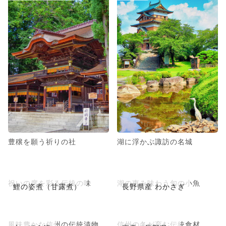
豊穣を願う祈りの社
湖に浮かぶ諏訪の名城
祝いの席を彩る伝統の味
湖の恵み味わう旬の小魚
鯉の姿煮（甘露煮）
長野県産 わかさぎ
風味豊かな信州の伝統漬物
信州の冬が育む伝統食材