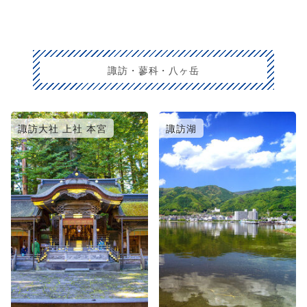
諏訪・蓼科・八ヶ岳
諏訪大社 上社 本宮
諏訪湖