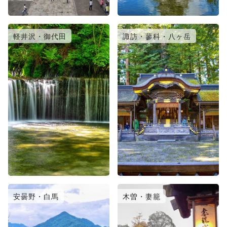
軽井沢・御代田
諏訪・蓼科・八ヶ岳
安曇野・白馬
木曽・妻籠