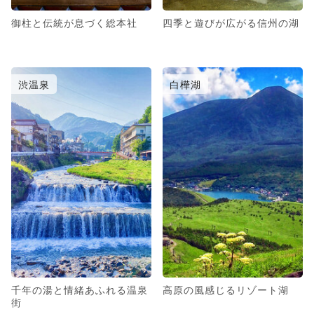
御柱と伝統が息づく総本社
四季と遊びが広がる信州の湖
渋温泉
白樺湖
千年の湯と情緒あふれる温泉
高原の風感じるリゾート湖
街