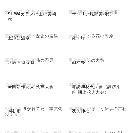
ガラスアート輝く美術館
諏訪湖畔の静寂な美術館
SUWAガラスの里の美術
サンリツ服部美術館
館
諏訪湖畔に湧く歴史の名湯
天空に広がる花の高原
上諏訪温泉
霧ヶ峰
高原に広がる神秘の湿原
勇壮な諏訪の大祭
八島ヶ原湿原
御柱祭
花火師の技が競う夜
湖上を彩る光の大花火
全国新作花火 競技大会
諏訪湖花火大会（諏訪湖
祭 湖上花火大会）
シルクと湖が育てた工業文化
諏訪神話が息づく伝承の古社
岡谷市
洩矢神社
のまち
絹の歴史と技術を伝える博物
歴史と自然が映る静かな湖