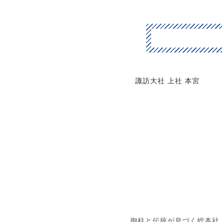
諏訪大社 上社 本宮
御柱と伝統が息づく総本社