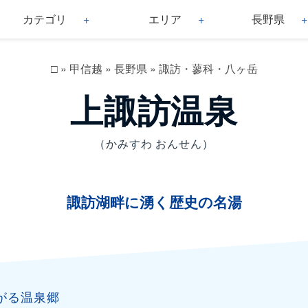
カテゴリ
エリア
長野県
□
»
甲信越
»
長野県
»
諏訪・蓼科・八ヶ岳
上諏訪温泉
（かみすわ おんせん）
諏訪湖畔に湧く歴史の名湯
がる温泉郷