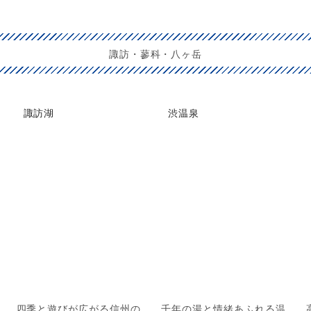
諏訪・蓼科・八ヶ岳
諏訪湖
渋温泉
四季と遊びが広がる信州の
千年の湯と情緒あふれる温