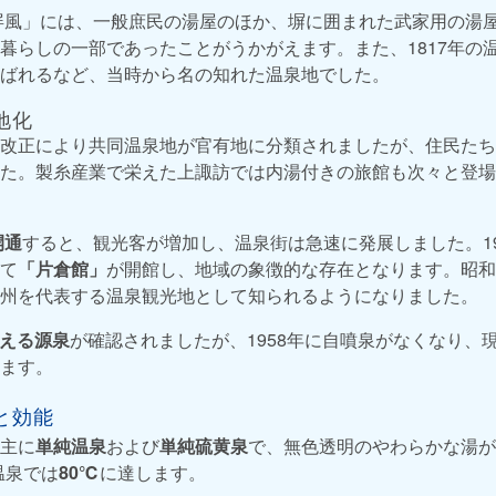
枕屏風」には、一般庶民の湯屋のほか、塀に囲まれた武家用の湯
暮らしの一部であったことがうかがえます。また、1817年の
ばれるなど、当時から名の知れた温泉地でした。
地化
改正により共同温泉地が官有地に分類されましたが、住民たち
た。製糸産業で栄えた上諏訪では内湯付きの旅館も次々と登場
開通
すると、観光客が増加し、温泉街は急速に発展しました。19
て
「片倉館」
が開館し、地域の象徴的な存在となります。昭和
州を代表する温泉観光地として知られるようになりました。
超える源泉
が確認されましたが、1958年に自噴泉がなくなり、
ます。
と効能
主に
単純温泉
および
単純硫黄泉
で、無色透明のやわらかな湯が
温泉では
80℃
に達します。