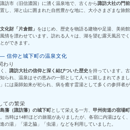
諏訪市（旧信濃国）に湧く温泉地で、古くから
諏訪大社の門前
置し、湖と山に囲まれた自然豊かな地に、大小さまざまな旅館
文化財「片倉館」
をはじめ、歴史を物語る建物や足湯、美術館
風情を漂わせています。訪れる人々は、湖を望む露天風呂でく
とができます。
 ― 信仰と城下町の温泉文化
関わり
く、
諏訪大社の信仰と深く結びついた歴史
を持っています。古
知られ、温泉はその恵みの一部として人々に親しまれてきまし
」には薬師如来が祀られ、病を癒す霊湯として多くの参拝者が
しての繁栄
島藩（諏訪藩）の城下町
として栄える一方、
甲州街道の宿場町
。当時は14軒ほどの旅籠がありましたが、各宿に内湯はなく
進の湯」「湯之脇」「虫湯」などを利用していました。