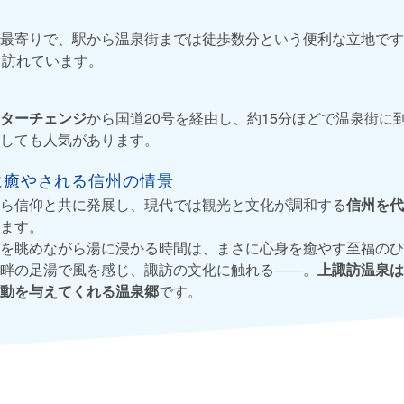
最寄りで、駅から温泉街までは徒歩数分という便利な立地です
て訪れています。
ターチェンジ
から国道20号を経由し、約15分ほどで温泉街に
しても人気があります。
に癒やされる信州の情景
ら信仰と共に発展し、現代では観光と文化が調和する
信州を代
ます。
を眺めながら湯に浸かる時間は、まさに心身を癒やす至福のひ
畔の足湯で風を感じ、諏訪の文化に触れる――。
上諏訪温泉は
動を与えてくれる温泉郷
です。