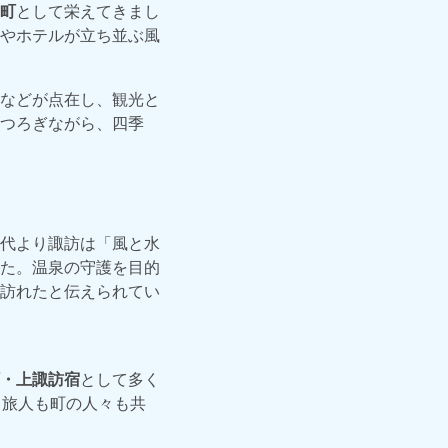
町
として栄えてきまし
やホテルが立ち並ぶ風
などが点在し、観光と
つろぎながら、四季
代より諏訪は「風と水
た。温泉の守護を目的
訪れたと伝えられてい
・上諏訪宿
として多く
、旅人も町の人々も共