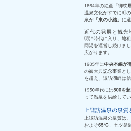
1664年の絵画「御
温泉文化がすでに町の
泉が
「東の小結」
に選
近代の発展と観光
明治時代に入り、地租
同湯を運営し続けまし
広がります。
1905年に
中央本線が
の御大典記念事業とし
を超え、諏訪湖畔は信
1950年代には
500を
って温泉を供給してい
上諏訪温泉の泉質
上諏訪温泉の泉質は、
およそ
65℃
、七ツ釜