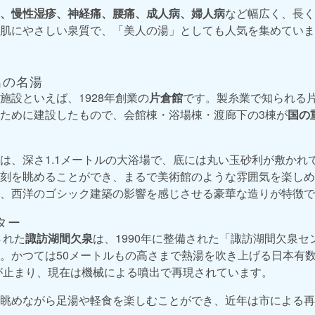
、慢性湿疹、神経痛、腰痛、成人病、婦人病
など幅広く、長く
肌にやさしい泉質で、「美人の湯」としても人気を集めていま
呂の名湯
施設といえば、1928年創業の
片倉館
です。製糸業で知られる
ために建設したもので、会館棟・浴場棟・渡廊下の3棟が
国の
は、深さ1.1メートルの大浴場で、底には丸い玉砂利が敷かれ
刻を眺めることができ、まるで美術館のような雰囲気を楽しめ
、西洋のゴシック建築の影響を感じさせる豪華な造りが特徴で
ター
された
諏訪湖間欠泉
は、1990年に整備された「諏訪湖間欠泉
。かつては50メートルもの高さまで熱湯を吹き上げる日本有
噴が止まり、現在は機械による噴出で再現されています。
眺めながら足湯や軽食を楽しむことができ、近年は市による再