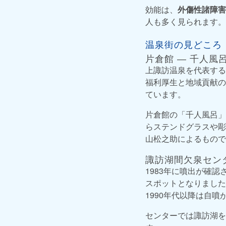
効能は、
外傷性諸障害
人も多く見られます。
温泉街の見どころ
片倉館 ― 千人風
上諏訪温泉を代表する
福利厚生と地域貢献の
ています。
片倉館の「千人風呂」
らステンドグラスや彫
山松之助によるもので
諏訪湖間欠泉セン
1983年に噴出が確認
スポットとなりました
1990年代以降は自
センターでは諏訪湖を