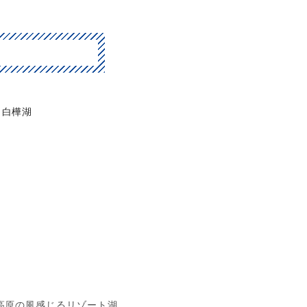
白樺湖
高原の風感じるリゾート湖