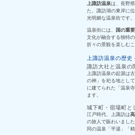
上諏訪温泉
は、長野県
た。諏訪湖の東岸に位
光明媚な温泉街です。
温泉街には、
国の重要
文化が融合する独特の
折々の景観を楽しむこ
上諏訪温泉の歴史
諏訪大社と温泉の
上諏訪温泉の起源は古
の神」を祀る地として
に建てられた「温泉寺
ます。
城下町・宿場町と
江戸時代、上諏訪は
高
の旅人で賑わいました
同の温泉「平湯」「精