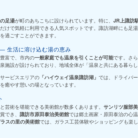
の足湯
が町のあちこちに設けられています。特に、
JR上諏訪
だけで気軽に利用できる人気スポットです。諏訪湖畔にも足湯
を過ごすことができます。
 ― 生活に溶け込む湯の恵み
豊富で、市内の
一般家庭でも温泉を引くことが可能
です。さら
泉施設が設けられており、地域全体が「温泉と共にある暮らし
サービスエリアの
「ハイウェイ温泉諏訪湖」
では、ドライバー
を癒やす憩いの場となっています。
ト
と芸術を堪能できる美術館が数多くあります。
サンリツ服部美
賞でき、
諏訪市原田泰治美術館
では郷土画家・原田泰治の心温
ガラスの里の美術館
では、ガラス工芸体験やショッピングも楽