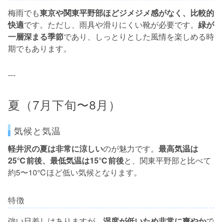
梅雨でも
東京や関東平野部ほどジメジメ感がなく、比較的
快適
です。ただし、雨具や滑りにくい靴が必要です。
緑が
一層深まる季節
であり、しっとりとした風情を楽しめる時
期でもあります。
---
夏（7月下旬〜8月）
気候と気温
軽井沢の夏は非常に涼しい
のが魅力です。
最高気温は
25℃前後、最低気温は15℃前後
と、関東平野部と比べて
約5〜10℃ほど低い気候となります。
特徴
強い日差しはありますが、
湿度が低いため非常に爽やか
で