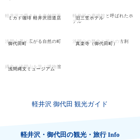
軽井沢で愛される老舗喫茶
軽井沢の鹿鳴館と呼ばれたホ
ミカド珈琲 軽井沢旧道店
旧三笠ホテル
テル
浅間山麓に広がる自然の町
浅間山の歴史と祈りの古刹
御代田町
真楽寺（御代田町）
縄文と浅間山を学ぶ博物館
浅間縄文ミュージアム
軽井沢 御代田 観光ガイド
軽井沢・御代田の観光・旅行 Info