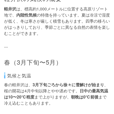
軽井沢
は、標高約1,000メートルに位置する高原リゾート
地で、
内陸性気候
の特徴を持っています。夏は冷涼で湿度
が低く、冬は寒さが厳しく積雪もあります。四季の移ろい
がはっきりしており、季節ごとに異なる自然の表情を楽し
むことができます。
---
春（3月下旬〜5月）
気候と気温
春の軽井沢は、
3月下旬ごろから徐々に雪解けが始まり
、
桜の開花は4月中旬以降とやや遅めです。
日中の最高気温
は10〜20℃程度
まで上がりますが、
朝晩は0℃前後
まで
冷え込むこともあります。