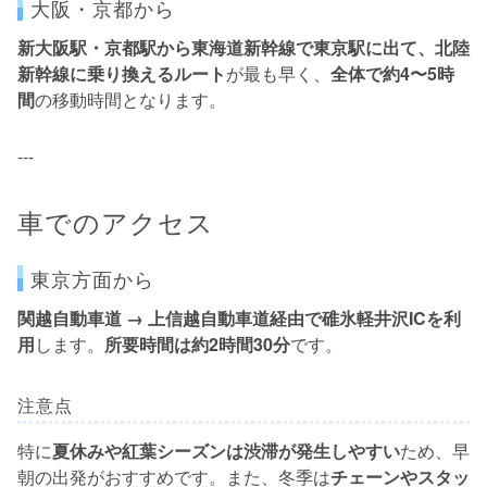
大阪・京都から
新大阪駅・京都駅から東海道新幹線で東京駅に出て、北陸
新幹線に乗り換えるルート
が最も早く、
全体で約4〜5時
間
の移動時間となります。
---
車でのアクセス
東京方面から
関越自動車道 → 上信越自動車道経由で碓氷軽井沢ICを利
用
します。
所要時間は約2時間30分
です。
注意点
特に
夏休みや紅葉シーズンは渋滞が発生しやすい
ため、早
朝の出発がおすすめです。また、冬季は
チェーンやスタッ