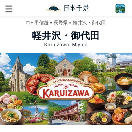
☰
□
»
甲信越
»
長野県
»
軽井沢・御代田
軽井沢・御代田
Karuizawa, Miyota