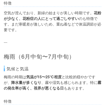
特徴
空気が澄んでおり、新緑の始まりが美しい時期です。
花粉
が少なく、花粉症の人にとって過ごしやすい
のも特徴で
す。まだ寒暖差が激しいため、重ね着などで体温調節が必
要です。
---
梅雨（6月中旬〜7月中旬）
気候と気温
梅雨の時期は
気温が15〜25℃程度
と比較的穏やかです
が、
降水量が多くなり
、霧や湿気も感じられます。特に
霧
の発生率が高く、視界が悪くなる日
もあります。
特徴