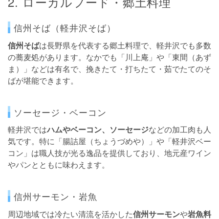
2. ローカルフード・郷土料理
信州そば（軽井沢そば）
信州そば
は長野県を代表する郷土料理で、軽井沢でも多数
の蕎麦処があります。なかでも「川上庵」や「東間（あず
ま）」などは有名で、挽きたて・打ちたて・茹でたてのそ
ばが堪能できます。
ソーセージ・ベーコン
軽井沢では
ハムやベーコン、ソーセージ
などの加工肉も人
気です。特に「腸詰屋（ちょうづめや）」や「軽井沢ベー
コン」は職人技が光る逸品を提供しており、地元産ワイン
やパンとともに味わえます。
信州サーモン・岩魚
周辺地域では冷たい清流を活かした
信州サーモン
や
岩魚料