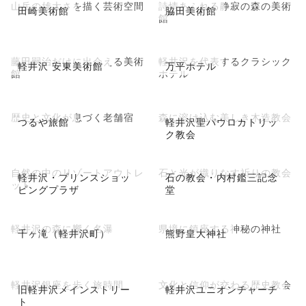
山岳の雄大さを描く芸術空間
詩情あふれる静寂の森の美術
田崎美術館
脇田美術館
館
藤田嗣治だけに出会える美術
軽井沢を代表するクラシック
軽井沢 安東美術館
万平ホテル
館
ホテル
歴史と文化が息づく老舗宿
森に溶け込む美しき木造教会
つるや旅館
軽井沢聖パウロカトリッ
ク教会
自然の中のリゾートアウトレ
石と光が織りなす祈りの教会
軽井沢・プリンスショッ
石の教会・内村鑑三記念
ット
ピングプラザ
堂
軽井沢の森に響く名瀑
県境に鎮座する神秘の神社
千ヶ滝（軽井沢町）
熊野皇大神社
軽井沢銀座を歩く旅時間
文化と信仰が交わる歴史教会
旧軽井沢メインストリー
軽井沢ユニオンチャーチ
ト