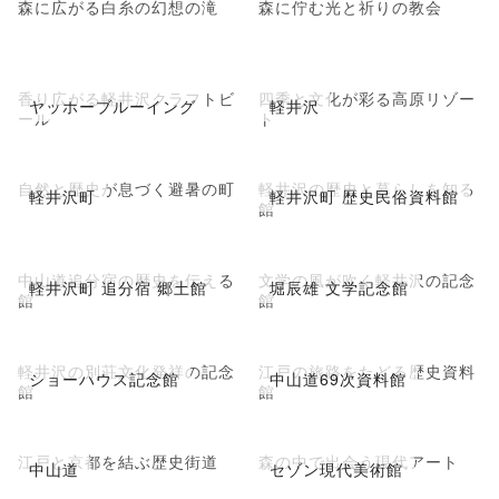
森に広がる白糸の幻想の滝
森に佇む光と祈りの教会
香り広がる軽井沢クラフトビ
四季と文化が彩る高原リゾー
ヤッホーブルーイング
軽井沢
ール
ト
自然と歴史が息づく避暑の町
軽井沢の歴史と暮らしを知る
軽井沢町
軽井沢町 歴史民俗資料館
館
中山道追分宿の歴史を伝える
文学の風が吹く軽井沢の記念
軽井沢町 追分宿 郷土館
堀辰雄 文学記念館
館
館
軽井沢の別荘文化発祥の記念
江戸の旅路をたどる歴史資料
ショーハウス記念館
中山道69次資料館
館
館
江戸と京都を結ぶ歴史街道
森の中で出会う現代アート
中山道
セゾン現代美術館