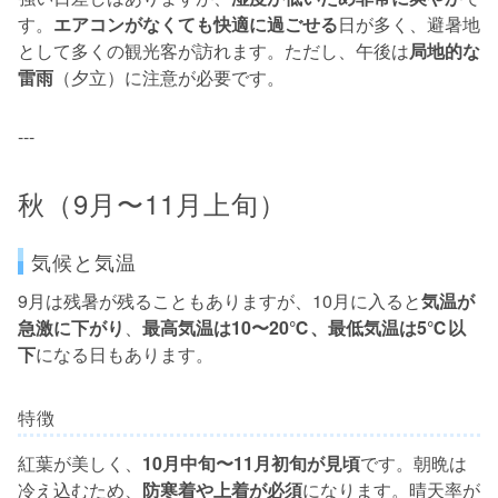
す。
エアコンがなくても快適に過ごせる
日が多く、避暑地
として多くの観光客が訪れます。ただし、午後は
局地的な
雷雨
（夕立）に注意が必要です。
---
秋（9月〜11月上旬）
気候と気温
9月は残暑が残ることもありますが、10月に入ると
気温が
急激に下がり
、
最高気温は10〜20℃、最低気温は5℃以
下
になる日もあります。
特徴
紅葉が美しく、
10月中旬〜11月初旬が見頃
です。朝晩は
冷え込むため、
防寒着や上着が必須
になります。晴天率が