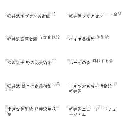
文化と芸術が息づく美術館
湖と緑と芸術のリゾート空間
軽井沢ルヴァン美術館
軽井沢タリアセン
文学と自然が出会う文化施設
恋人たちの愛の美術館
軽井沢高原文庫
ペイネ美術館
野の花の美に出会う美術館
自然と文化が調和する森
深沢紅子 野の花美術館
ムーゼの森
絵本の世界に迷い込む森の美
ドイツ木のおもちゃの世界
軽井沢 絵本の森美術館
エルツおもちゃ博物館・
術館
軽井沢
野の花に癒される小さな美術
軽井沢で出会う現代アート
小さな美術館 軽井沢草花
軽井沢ニューアートミュ
館
館
ージアム