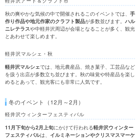
軽井沢アート＆クラフト市
秋の爽やかな気候の中で開催されるこのイベントでは、
手
作り作品や地元作家のクラフト製品
が多数並びます。
ハル
ニレテラス
や中軽井沢周辺が会場となることが多く、観光
とあわせて楽しめます。
軽井沢マルシェ・秋
軽井沢マルシェ
では、地元農産品、焼き菓子、工芸品など
を扱う出店が多数立ち並びます。秋の味覚や特産品を楽し
めるとあって、観光客にも非常に人気です。
冬のイベント（12月～2月）
軽井沢ウィンターフェスティバル
11月下旬から2月上旬
にかけて行われる
軽井沢ウィンター
フェスティバル
は、
イルミネーションやクリスマスマーケ