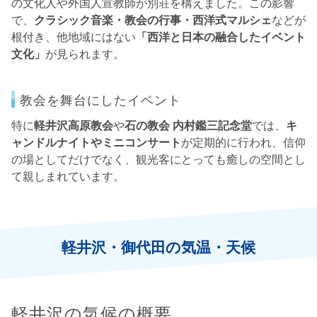
の文化人や外国人宣教師が別荘を構えました。この影響
で、
クラシック音楽・教会の行事・西洋式マルシェ
などが
根付き、他地域にはない
「西洋と日本の融合したイベント
文化」
が見られます。
教会を舞台にしたイベント
特に
軽井沢高原教会
や
石の教会 内村鑑三記念堂
では、
キ
ャンドルナイトやミニコンサート
が定期的に行われ、信仰
の場としてだけでなく、観光客にとっても癒しの空間とし
て親しまれています。
軽井沢・御代田の気温・天候
軽井沢の気候の概要