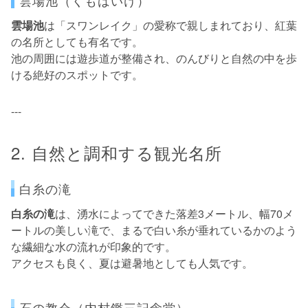
雲場池（くもばいけ）
雲場池
は「スワンレイク」の愛称で親しまれており、紅葉
の名所としても有名です。
池の周囲には遊歩道が整備され、のんびりと自然の中を歩
ける絶好のスポットです。
---
2. 自然と調和する観光名所
白糸の滝
白糸の滝
は、湧水によってできた落差3メートル、幅70メ
ートルの美しい滝で、まるで白い糸が垂れているかのよう
な繊細な水の流れが印象的です。
アクセスも良く、夏は避暑地としても人気です。
石の教会（内村鑑三記念堂）