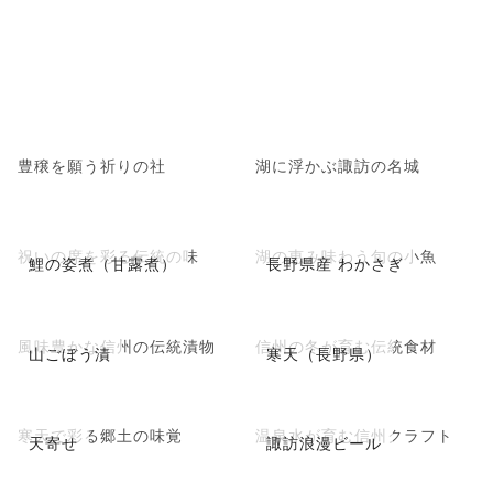
豊穣を願う祈りの社
湖に浮かぶ諏訪の名城
祝いの席を彩る伝統の味
湖の恵み味わう旬の小魚
鯉の姿煮（甘露煮）
長野県産 わかさぎ
風味豊かな信州の伝統漬物
信州の冬が育む伝統食材
山ごぼう漬
寒天（長野県）
寒天で彩る郷土の味覚
温泉水が育む信州クラフト
天寄せ
諏訪浪漫ビール