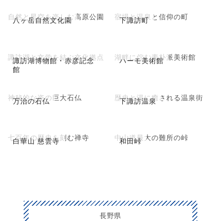
自然と星空を楽しむ高原公園
宿場と温泉と信仰の町
八ヶ岳自然文化園
下諏訪町
諏訪湖と文学を結ぶ文化拠点
湖畔に佇む素朴派美術館
諏訪湖博物館・赤彦記念
ハーモ美術館
館
神秘的な姿の巨大石仏
歴史と湯に癒される温泉街
万治の石仏
下諏訪温泉
七百年の歴史を刻む禅寺
中山道最大の難所の峠
白華山 慈雲寺
和田峠
長野県