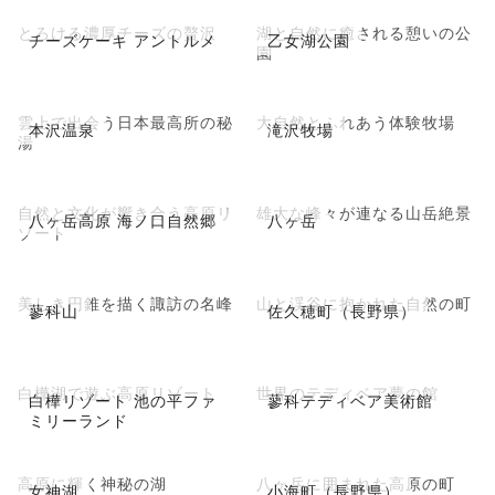
とろける濃厚チーズの贅沢
湖と自然に癒される憩いの公
チーズケーキ アントルメ
乙女湖公園
園
雲上で出会う日本最高所の秘
大自然とふれあう体験牧場
本沢温泉
滝沢牧場
湯
自然と文化が響き合う高原リ
雄大な峰々が連なる山岳絶景
八ヶ岳高原 海ノ口自然郷
八ヶ岳
ゾート
美しき円錐を描く諏訪の名峰
山と渓谷に抱かれた自然の町
蓼科山
佐久穂町（長野県）
白樺湖で遊ぶ高原リゾート
世界のテディベア夢の館
白樺リゾート 池の平ファ
蓼科テディベア美術館
ミリーランド
高原に輝く神秘の湖
八ヶ岳に囲まれた高原の町
女神湖
小海町（長野県）