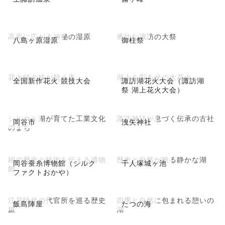
高原に広がる神秘の湿原
勇壮な諏訪の大祭
八島ヶ原湿原
御柱祭
花火師の技が競う夜
湖上を彩る光の大花火
全国新作花火 競技大会
諏訪湖花火大会（諏訪湖
祭 湖上花火大会）
シルクと湖が育てた工業文化
諏訪神話が息づく伝承の古社
岡谷市
洩矢神社
のまち
絹の歴史と技術を伝える博物
歴史と自然が映る静かな湖
岡谷蚕糸博物館（シルク
千人塚城ヶ池
館
ファクトおかや）
江戸時代の代官所を巡る歴史
四季と自然に包まれる憩いの
飯島陣屋
たつの海
旅
湖