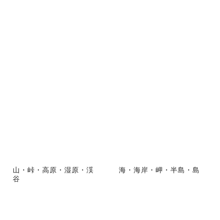
山・峠・高原・湿原・渓
海・海岸・岬・半島・島
谷