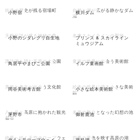
街道の歴史が残る宿場町
自然と湖が広がる静かなダム
小野宿
横川ダム
湖
天狗伝説が残る神秘の森
名車スカイラインの聖地
小野のシダレグリ自生地
プリンス & スカイライン
ミュウジアム
諏訪湖を望む高原の大公園
童画の世界に出会う美術館
鳥居平やまびこ公園
イルフ童画館
美術と考古が出会う文化館
絵本の世界に浸る小さな美術
岡谷美術考古館
小さな絵本美術館
館
八ヶ岳と高原に抱かれた観光
名画の舞台となった幻想の池
茅野市
御射鹿池
都市
絶景へ続く天空のロープウェ
四季の景色を映す高原の湖
北八ヶ岳ロープウェイ
蓼科湖