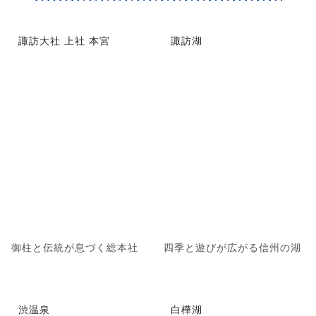
諏訪大社 上社 本宮
諏訪湖
御柱と伝統が息づく総本社
四季と遊びが広がる信州の湖
渋温泉
白樺湖