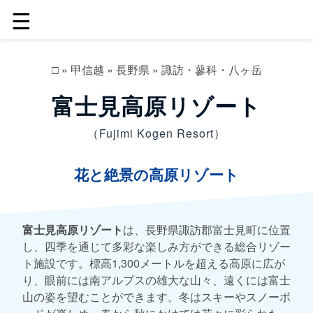
☰
□
»
甲信越
»
長野県
»
諏訪・蓼科・八ヶ岳
富士見高原リゾート
（Fujimi Kogen Resort）
花と絶景の高原リゾート
富士見高原リゾート
は、長野県諏訪郡富士見町に位置
し、四季を通じて多彩な楽しみ方ができる総合リゾー
ト施設です。標高1,300メートルを超える高原に広が
り、眼前には南アルプスの雄大な山々、遠くには富士
山の姿を望むことができます。冬はスキーやスノーボ