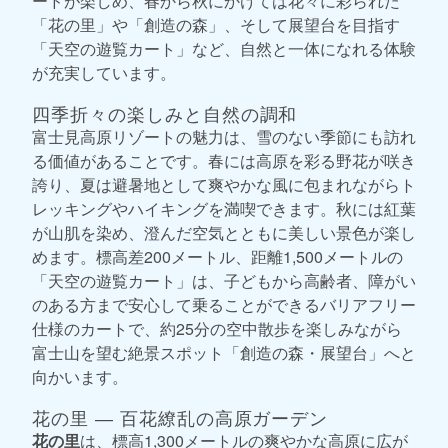
ードが楽しめ、春から秋にかけては花々に彩られた
「花の里」や「創造の森」、そして展望台を目指す
「天空の遊覧カート」など、自然と一体になれる体験
が充実しています。
四季折々の楽しみと自然の調和
富士見高原リゾートの魅力は、雪のない季節にも訪れ
る価値があることです。春には高原を彩る野花が咲き
誇り、夏は避暑地として爽やかな風に包まれながらト
レッキングやハイキングを満喫できます。秋には紅葉
が山肌を染め、澄んだ空気とともに美しい景色が楽し
めます。標高差200メートル、距離1,500メートルの
「天空の遊覧カート」は、子どもから高齢者、障がい
のある方まで安心して乗ることができるバリアフリー
仕様のカートで、約25分の空中散歩を楽しみながら
富士山を望む絶景スポット「創造の森・展望台」へと
向かいます。
花の里 ― 百花繚乱の高原ガーデン
花の里
は、標高1,300メートルの爽やかな高原に広が