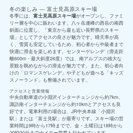
冬の楽しみ ― 富士見高原スキー場
冬季には、
富士見高原スキー場
がオープンし、ファミ
リー層を中心に賑わいます。八ヶ岳連峰の西岳の南西
斜面に位置し、「東京から最も近い長野県のスキー
場」としてアクセスの良さが魅力です。晴天率が高
く、雪質も安定しているため、初心者から中級者まで
快適に滑走を楽しめます。センターゲレンデ（滑走距
離600m・最大斜度26度）では、南アルプスの雄大な
景観を眺めながらの滑走が魅力です。また、初心者向
けの「ロマンスゲレンデ」や子どもが遊べる「キッズ
スノーランド」も整備されています。
アクセスと営業情報
中央自動車道の小淵沢インターチェンジから約7km、
諏訪南インターチェンジから約10kmとアクセスも良
好です。電車利用の場合は、JR中央本線「小淵沢
駅」または「富士見駅」が最寄りです。スキー場の営
業時間は9時から17時までで、金・土曜日は18時から
20時30分までナイター営業も行われています。