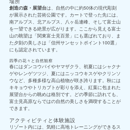
場所
創造の森・展望台
は、自然の中に約50体の現代彫刻
が展示された芸術公園です。カートで登った先には、
南アルプス、北アルプス、八ヶ岳連峰、そして富士山
を一望できる絶景が広がります。ここから見える富士
山の眺望は「関東富士見百景」にも選ばれており、ま
た夕刻の美しさは「信州サンセットポイント100選」
にも認定されています。
四季の花々と自然観察
春にはダンコウバイやヤマザクラ、初夏にはシャクナ
ゲやレンゲツツジ、夏にはニッコウキスゲやクリンソ
ウなど、多種多様な高山植物が咲き誇ります。秋には
キキョウやトリカブトが彩りを添え、紅葉に包まれた
展望台からの眺めは格別です。どの季節に訪れても、
富士見高原ならではの自然の美しさを満喫することが
できます。
アクティビティと体験施設
リゾート内には、気軽に高地トレーニングができるス