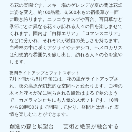
る花の楽園です。スキー場のゲレンデが夏の間は花畑
に姿を変え、約160品種、6,500本もの宿根草が一面
に咲き誇ります。ニッコウキスゲや百合、百日草など
季節ごとに異なる花々が訪れる人々の目を楽しませて
くれます。園内は「白樺エリア」「ロマンスエリア」
などに分かれ、それぞれが独自の美しさを持ちます。
白樺林の中に咲くアジサイやナデシコ、ヘメロカリス
は幻想的な雰囲気を醸し出し、訪れる人々の心を癒や
します。
夜間ライトアップとフォトスポット
7月下旬から8月中旬には、花の里がライトアップさ
れ、夜の高原が幻想的な空間へと変わります。白樺の
木々と花々が光に照らされる風景はまるで夢のよう
で、カメラマンたちにも人気のスポットです。18時
から20時30分まで開園しており、昼間とは違った表
情を楽しむことができます。
創造の森と展望台 ― 芸術と絶景が融合する