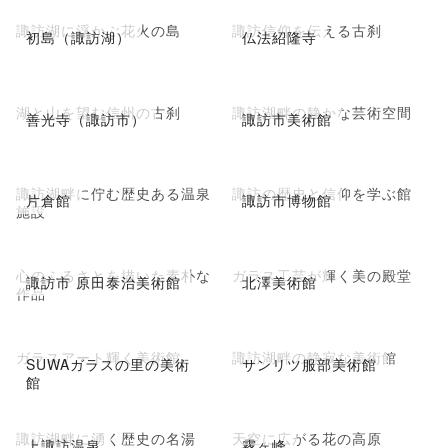
諏訪湖に浮かぶ花火の島
諏訪信仰を伝える古刹
初島（諏訪湖）
仏法紹隆寺
湖と山を望む信州の古刹
諏訪湖畔の静かな芸術空間
善光寺（諏訪市）
諏訪市美術館
諏訪湖畔に佇む歴史ある温泉
諏訪の歴史と信仰を学ぶ館
片倉館
諏訪市博物館
施設
心のふるさとを描いた素朴な
ガラス工芸が輝く美の殿堂
諏訪市 原田泰治美術館
北澤美術館
作品
ガラスアート輝く美術館
諏訪湖畔の静寂な美術館
SUWAガラスの里の美術
サンリツ服部美術館
館
諏訪湖畔に湧く歴史の名湯
天空に広がる花の高原
上諏訪温泉
霧ヶ峰