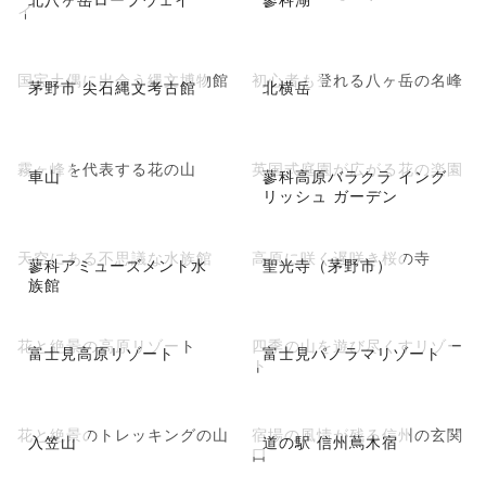
イ
国宝土偶に出会う縄文博物館
初心者も登れる八ヶ岳の名峰
茅野市 尖石縄文考古館
北横岳
霧ヶ峰を代表する花の山
英国式庭園が広がる花の楽園
車山
蓼科高原バラクラ イング
リッシュ ガーデン
天空にある不思議な水族館
高原に咲く遅咲き桜の寺
蓼科アミューズメント水
聖光寺（茅野市）
族館
花と絶景の高原リゾート
四季の山を遊び尽くすリゾー
富士見高原リゾート
富士見パノラマリゾート
ト
花と絶景のトレッキングの山
宿場の風情が残る信州の玄関
入笠山
道の駅 信州蔦木宿
口