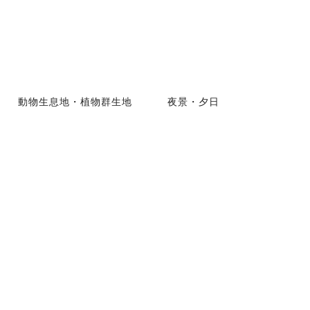
動物生息地・植物群生地
夜景・夕日