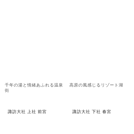
千年の湯と情緒あふれる温泉
高原の風感じるリゾート湖
街
諏訪大社 上社 前宮
諏訪大社 下社 春宮