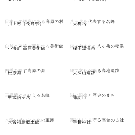
日本一の標高にある高原の村
八ヶ岳を代表する名峰
川上村（長野県）
天狗岳
自然と建築が調和する美術館
森に包まれた八ヶ岳の秘湯
小海町 高原美術館
稲子湯温泉
四季を映す高原の湖
縄文文化が眠る高地遺跡
松原湖
大深山遺跡
三県境にそびえる名峰
湖と温泉と歴史のまち
甲武信ヶ岳
諏訪市
木曽の歴史と文化の宝庫
諏訪湖を見守る高台の古社
木曽福島郷土館
手長神社