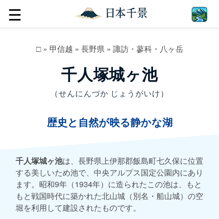
☰
□
»
甲信越
»
長野県
»
諏訪・蓼科・八ヶ岳
千人塚城ヶ池
（せんにんづか じょうがいけ）
歴史と自然が映る静かな湖
千人塚城ヶ池
は、長野県上伊那郡飯島町七久保に位置
する美しいため池で、中央アルプス国定公園内にあり
ます。昭和9年（1934年）に造られたこの池は、もと
もと戦国時代に築かれた北山城（別名・船山城）の空
堀を利用して建設されたものです。