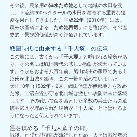
その後、農業用の
温水ため池
として地域の水田を潤
し、下流約200ヘクタールの水田を灌漑する重要な役
割を果たしてきました。平成22年（2010年）には、
農林水産省による
「ため池百選」
にも選ばれ、その歴
史的・景観的価値が高く評価されています。
戦国時代に由来する「千人塚」の伝承
この地には、古くから
「千人塚」
と呼ばれる場所があ
り、その名には戦国時代の悲しい物語が伝わっていま
す。今からおよそ八百年前、船山城主の家臣である上
沼氏が北山城を築き、この一帯を治めていました。
天正10年（1582年）2月、織田信忠が伊那地方を攻め
た際、上沼左近が守る北山城は激しい攻防の末に落城
します。その戦いで命を落とした多数の兵士たちの遺
骸や武具が埋められた場所が「千人塚」と呼ばれるよ
うになったと伝えられています。
霊を鎮める「千九人童子の碑」
戦後、たびたび疫病が流行したため、人々は戦没者の