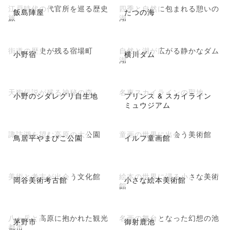
江戸時代の代官所を巡る歴史
四季と自然に包まれる憩いの
飯島陣屋
たつの海
旅
湖
街道の歴史が残る宿場町
自然と湖が広がる静かなダム
小野宿
横川ダム
湖
天狗伝説が残る神秘の森
名車スカイラインの聖地
小野のシダレグリ自生地
プリンス & スカイライン
ミュウジアム
諏訪湖を望む高原の大公園
童画の世界に出会う美術館
鳥居平やまびこ公園
イルフ童画館
美術と考古が出会う文化館
絵本の世界に浸る小さな美術
岡谷美術考古館
小さな絵本美術館
館
八ヶ岳と高原に抱かれた観光
名画の舞台となった幻想の池
茅野市
御射鹿池
都市