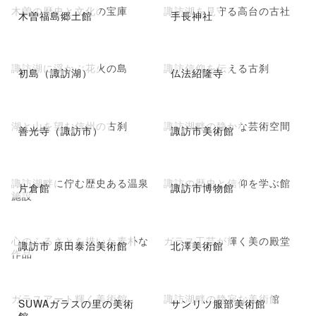
木曽の歴史と文化の宝庫
諏訪湖を見守る高台の古社
木曽福島郷土館
手長神社
諏訪湖に浮かぶ花火の島
諏訪信仰を伝える古刹
初島（諏訪湖）
仏法紹隆寺
湖と山を望む信州の古刹
諏訪湖畔の静かな芸術空間
善光寺（諏訪市）
諏訪市美術館
諏訪湖畔に佇む歴史ある温泉
諏訪の歴史と信仰を学ぶ館
片倉館
諏訪市博物館
施設
心のふるさとを描いた素朴な
ガラス工芸が輝く美の殿堂
諏訪市 原田泰治美術館
北澤美術館
作品
ガラスアート輝く美術館
諏訪湖畔の静寂な美術館
SUWAガラスの里の美術
サンリツ服部美術館
館