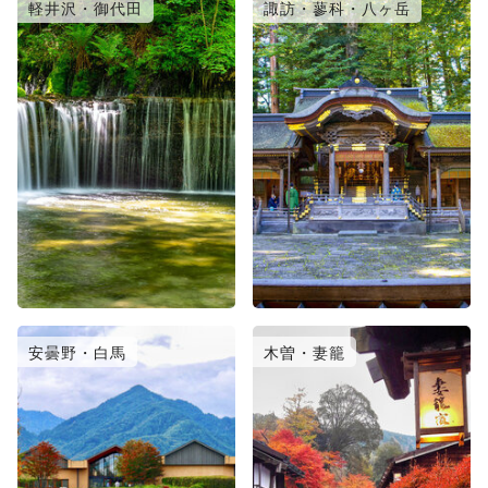
軽井沢・御代田
諏訪・蓼科・八ヶ岳
安曇野・白馬
木曽・妻籠