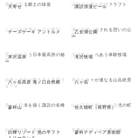
寒天で彩る郷土の味覚
温泉水が育む信州クラフト
天寄せ
諏訪浪漫ビール
とろける濃厚チーズの贅沢
湖と自然に癒される憩いの公
チーズケーキ アントルメ
乙女湖公園
園
雲上で出会う日本最高所の秘
大自然とふれあう体験牧場
本沢温泉
滝沢牧場
湯
自然と文化が響き合う高原リ
雄大な峰々が連なる山岳絶景
八ヶ岳高原 海ノ口自然郷
八ヶ岳
ゾート
美しき円錐を描く諏訪の名峰
山と渓谷に抱かれた自然の町
蓼科山
佐久穂町（長野県）
白樺湖で遊ぶ高原リゾート
世界のテディベア夢の館
白樺リゾート 池の平ファ
蓼科テディベア美術館
ミリーランド