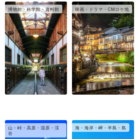
博物館・科学館・資料館
映画・ドラマ・CMロケ地
山・峠・高原・湿原・渓
海・海岸・岬・半島・島
谷