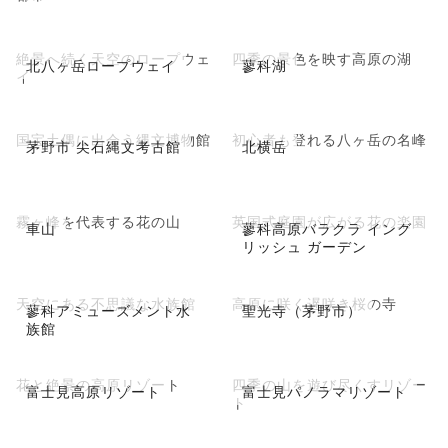
絶景へ続く天空のロープウェ
四季の景色を映す高原の湖
北八ヶ岳ロープウェイ
蓼科湖
イ
国宝土偶に出会う縄文博物館
初心者も登れる八ヶ岳の名峰
茅野市 尖石縄文考古館
北横岳
霧ヶ峰を代表する花の山
英国式庭園が広がる花の楽園
車山
蓼科高原バラクラ イング
リッシュ ガーデン
天空にある不思議な水族館
高原に咲く遅咲き桜の寺
蓼科アミューズメント水
聖光寺（茅野市）
族館
花と絶景の高原リゾート
四季の山を遊び尽くすリゾー
富士見高原リゾート
富士見パノラマリゾート
ト