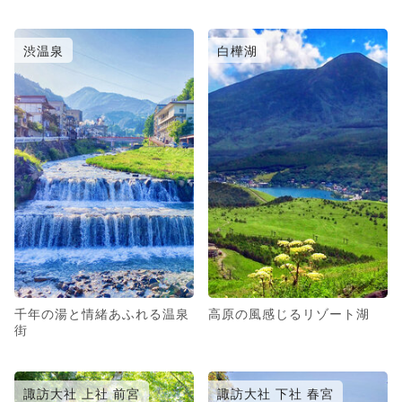
渋温泉
白樺湖
千年の湯と情緒あふれる温泉
高原の風感じるリゾート湖
街
諏訪大社 上社 前宮
諏訪大社 下社 春宮