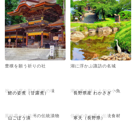
豊穣を願う祈りの社
湖に浮かぶ諏訪の名城
祝いの席を彩る伝統の味
湖の恵み味わう旬の小魚
鯉の姿煮（甘露煮）
長野県産 わかさぎ
風味豊かな信州の伝統漬物
信州の冬が育む伝統食材
山ごぼう漬
寒天（長野県）