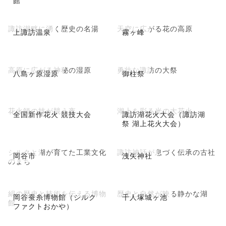
諏訪湖畔に湧く歴史の名湯
天空に広がる花の高原
上諏訪温泉
霧ヶ峰
高原に広がる神秘の湿原
勇壮な諏訪の大祭
八島ヶ原湿原
御柱祭
花火師の技が競う夜
湖上を彩る光の大花火
全国新作花火 競技大会
諏訪湖花火大会（諏訪湖
祭 湖上花火大会）
シルクと湖が育てた工業文化
諏訪神話が息づく伝承の古社
岡谷市
洩矢神社
のまち
絹の歴史と技術を伝える博物
歴史と自然が映る静かな湖
岡谷蚕糸博物館（シルク
千人塚城ヶ池
館
ファクトおかや）