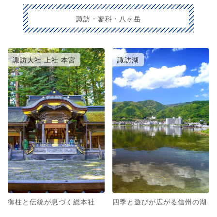
諏訪・蓼科・八ヶ岳
諏訪大社 上社 本宮
諏訪湖
御柱と伝統が息づく総本社
四季と遊びが広がる信州の湖