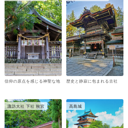
信仰の原点を感じる神聖な地
歴史と静寂に包まれる古社
諏訪大社 下社 秋宮
高島城