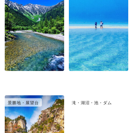
景勝地・展望台
滝・湖沼・池・ダム