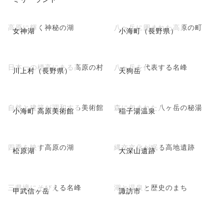
高原に輝く神秘の湖
八ヶ岳に囲まれた高原の町
女神湖
小海町（長野県）
日本一の標高にある高原の村
八ヶ岳を代表する名峰
川上村（長野県）
天狗岳
自然と建築が調和する美術館
森に包まれた八ヶ岳の秘湯
小海町 高原美術館
稲子湯温泉
四季を映す高原の湖
縄文文化が眠る高地遺跡
松原湖
大深山遺跡
三県境にそびえる名峰
湖と温泉と歴史のまち
甲武信ヶ岳
諏訪市