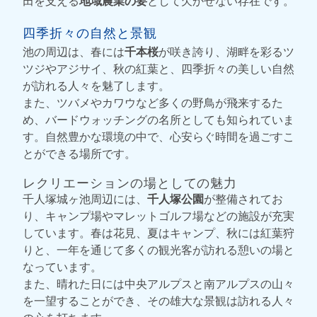
田を支える
地域農業の要
として欠かせない存在です。
四季折々の自然と景観
池の周辺は、春には
千本桜
が咲き誇り、湖畔を彩るツ
ツジやアジサイ、秋の紅葉と、四季折々の美しい自然
が訪れる人々を魅了します。
また、ツバメやカワウなど多くの野鳥が飛来するた
め、バードウォッチングの名所としても知られていま
す。自然豊かな環境の中で、心安らぐ時間を過ごすこ
とができる場所です。
レクリエーションの場としての魅力
千人塚城ヶ池周辺には、
千人塚公園
が整備されてお
り、キャンプ場やマレットゴルフ場などの施設が充実
しています。春は花見、夏はキャンプ、秋には紅葉狩
りと、一年を通じて多くの観光客が訪れる憩いの場と
なっています。
また、晴れた日には中央アルプスと南アルプスの山々
を一望することができ、その雄大な景観は訪れる人々