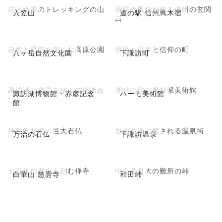
花と絶景のトレッキングの山
宿場の風情が残る信州の玄関
入笠山
道の駅 信州蔦木宿
口
自然と星空を楽しむ高原公園
宿場と温泉と信仰の町
八ヶ岳自然文化園
下諏訪町
諏訪湖と文学を結ぶ文化拠点
湖畔に佇む素朴派美術館
諏訪湖博物館・赤彦記念
ハーモ美術館
館
神秘的な姿の巨大石仏
歴史と湯に癒される温泉街
万治の石仏
下諏訪温泉
七百年の歴史を刻む禅寺
中山道最大の難所の峠
白華山 慈雲寺
和田峠