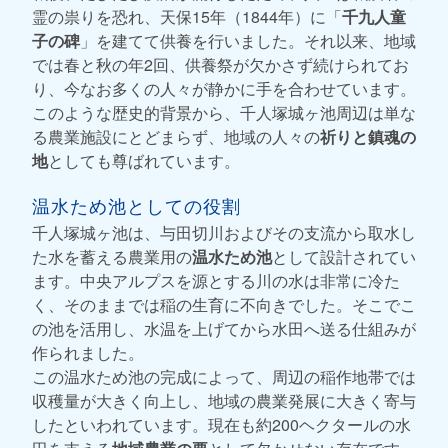
霊の祟りを恐れ、天保15年（1844年）に「
千九人童
子の碑
」を建てて供養を行いました。それ以来、地域
では春と秋の年2回、供養祭が欠かさず続けられてお
り、今なお多くの人々が静かに手を合わせています。
このような歴史的背景から、千人塚城ヶ池周辺は単な
る農業施設にとどまらず、地域の人々の
祈りと鎮魂の
地
としても尊ばれています。
温水ため池としての役割
千人塚城ヶ池は、与田切川およびその支流から取水し
た水を蓄える農業用の
温水ため池
として設計されてい
ます。中央アルプスを源とする川の水は非常に冷た
く、そのままでは稲の生育に不向きでした。そこでこ
の池を活用し、水温を上げてから水田へ送る仕組みが
作られました。
この温水ため池の完成によって、周辺の稲作地帯では
収穫量が大きく向上し、地域の農業発展に大きく寄与
したといわれています。現在も約200ヘクタールの水