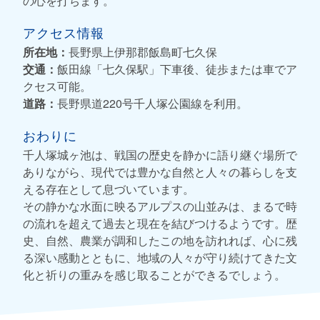
の心を打ちます。
アクセス情報
所在地：
長野県上伊那郡飯島町七久保
交通：
飯田線「七久保駅」下車後、徒歩または車でア
クセス可能。
道路：
長野県道220号千人塚公園線を利用。
おわりに
千人塚城ヶ池は、戦国の歴史を静かに語り継ぐ場所で
ありながら、現代では豊かな自然と人々の暮らしを支
える存在として息づいています。
その静かな水面に映るアルプスの山並みは、まるで時
の流れを超えて過去と現在を結びつけるようです。歴
史、自然、農業が調和したこの地を訪れれば、心に残
る深い感動とともに、地域の人々が守り続けてきた文
化と祈りの重みを感じ取ることができるでしょう。