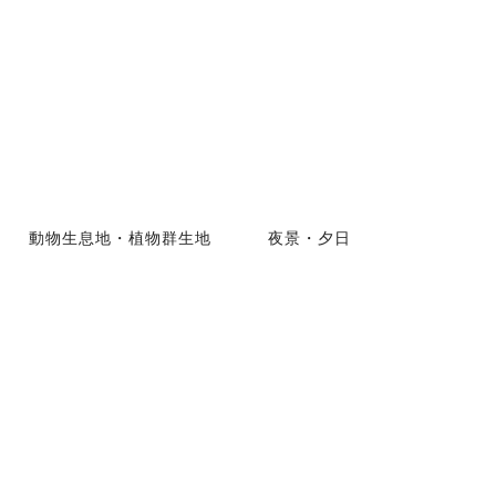
動物生息地・植物群生地
夜景・夕日