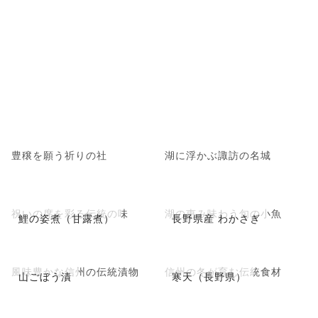
豊穣を願う祈りの社
湖に浮かぶ諏訪の名城
祝いの席を彩る伝統の味
湖の恵み味わう旬の小魚
鯉の姿煮（甘露煮）
長野県産 わかさぎ
風味豊かな信州の伝統漬物
信州の冬が育む伝統食材
山ごぼう漬
寒天（長野県）