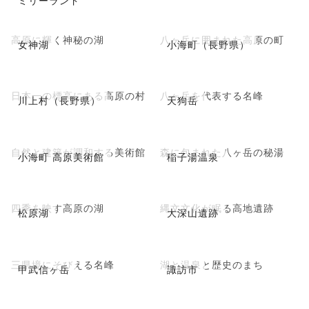
ミリーランド
高原に輝く神秘の湖
八ヶ岳に囲まれた高原の町
女神湖
小海町（長野県）
日本一の標高にある高原の村
八ヶ岳を代表する名峰
川上村（長野県）
天狗岳
自然と建築が調和する美術館
森に包まれた八ヶ岳の秘湯
小海町 高原美術館
稲子湯温泉
四季を映す高原の湖
縄文文化が眠る高地遺跡
松原湖
大深山遺跡
三県境にそびえる名峰
湖と温泉と歴史のまち
甲武信ヶ岳
諏訪市