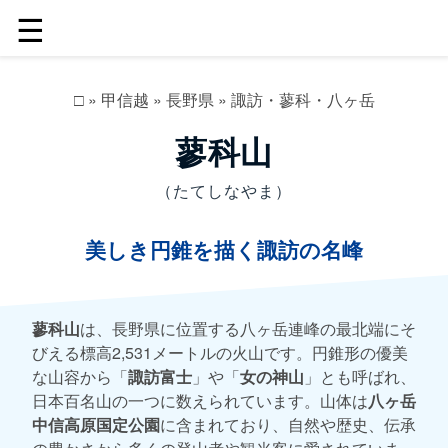
☰
□
»
甲信越
»
長野県
»
諏訪・蓼科・八ヶ岳
蓼科山
（たてしなやま）
美しき円錐を描く諏訪の名峰
蓼科山
は、長野県に位置する八ヶ岳連峰の最北端にそ
びえる標高2,531メートルの火山です。円錐形の優美
な山容から「
諏訪富士
」や「
女の神山
」とも呼ばれ、
日本百名山の一つに数えられています。山体は
八ヶ岳
中信高原国定公園
に含まれており、自然や歴史、伝承