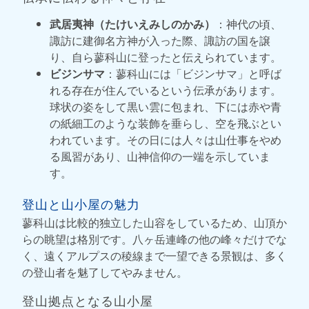
武居夷神（たけいえみしのかみ）
：神代の頃、
諏訪に建御名方神が入った際、諏訪の国を譲
り、自ら蓼科山に登ったと伝えられています。
ビジンサマ
：蓼科山には「ビジンサマ」と呼ば
れる存在が住んでいるという伝承があります。
球状の姿をして黒い雲に包まれ、下には赤や青
の紙細工のような装飾を垂らし、空を飛ぶとい
われています。その日には人々は山仕事をやめ
る風習があり、山神信仰の一端を示していま
す。
登山と山小屋の魅力
蓼科山は比較的独立した山容をしているため、山頂か
らの眺望は格別です。八ヶ岳連峰の他の峰々だけでな
く、遠くアルプスの稜線まで一望できる景観は、多く
の登山者を魅了してやみません。
登山拠点となる山小屋