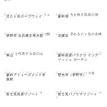
絶景へ続く天空のロープウェ
四季の景色を映す高原の湖
北八ヶ岳ロープウェイ
蓼科湖
イ
国宝土偶に出会う縄文博物館
初心者も登れる八ヶ岳の名峰
茅野市 尖石縄文考古館
北横岳
霧ヶ峰を代表する花の山
英国式庭園が広がる花の楽園
車山
蓼科高原バラクラ イング
リッシュ ガーデン
天空にある不思議な水族館
高原に咲く遅咲き桜の寺
蓼科アミューズメント水
聖光寺（茅野市）
族館
花と絶景の高原リゾート
四季の山を遊び尽くすリゾー
富士見高原リゾート
富士見パノラマリゾート
ト