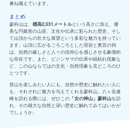
兼ね備えています。
まとめ
蓼科山は、
標高2,531メートル
という高さに加え、優
美な円錐形の山容、文化や伝承に彩られた歴史、そし
て山頂からの壮大な展望という多彩な魅力を持ってい
ます。山頂に広がるごろごろとした溶岩と奥宮の祠
は、自然の厳しさと人々の信仰心を感じさせる象徴的
な存在です。また、ビジンサマの伝承や縞枯れ現象な
ど、この山ならではの文化・自然現象も見どころのひ
とつです。
登山を楽しみたい人にも、自然や歴史に触れたい人に
も、それぞれに魅力を与えてくれる蓼科山。八ヶ岳連
峰を訪れる際には、ぜひこの
「女の神山」蓼科山
を訪
れ、その雄大な自然と深い歴史に触れてみてはいかが
でしょうか。