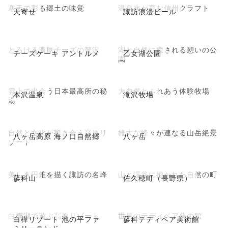
寒天で彩る郷土の味覚
温泉水が育む信州クラフト
天寄せ
諏訪浪漫ビール
とろける濃厚チーズの贅沢
湖と自然に癒される憩いの公
チーズケーキ アントルメ
乙女湖公園
園
雲上で出会う日本最高所の秘
大自然とふれあう体験牧場
本沢温泉
滝沢牧場
湯
自然と文化が響き合う高原リ
雄大な峰々が連なる山岳絶景
八ヶ岳高原 海ノ口自然郷
八ヶ岳
ゾート
美しき円錐を描く諏訪の名峰
山と渓谷に抱かれた自然の町
蓼科山
佐久穂町（長野県）
白樺湖で遊ぶ高原リゾート
世界のテディベア夢の館
白樺リゾート 池の平ファ
蓼科テディベア美術館