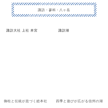
諏訪・蓼科・八ヶ岳
諏訪大社 上社 本宮
諏訪湖
御柱と伝統が息づく総本社
四季と遊びが広がる信州の湖