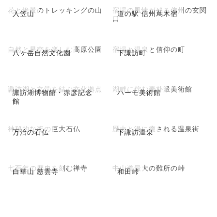
花と絶景のトレッキングの山
宿場の風情が残る信州の玄関
入笠山
道の駅 信州蔦木宿
口
自然と星空を楽しむ高原公園
宿場と温泉と信仰の町
八ヶ岳自然文化園
下諏訪町
諏訪湖と文学を結ぶ文化拠点
湖畔に佇む素朴派美術館
諏訪湖博物館・赤彦記念
ハーモ美術館
館
神秘的な姿の巨大石仏
歴史と湯に癒される温泉街
万治の石仏
下諏訪温泉
七百年の歴史を刻む禅寺
中山道最大の難所の峠
白華山 慈雲寺
和田峠