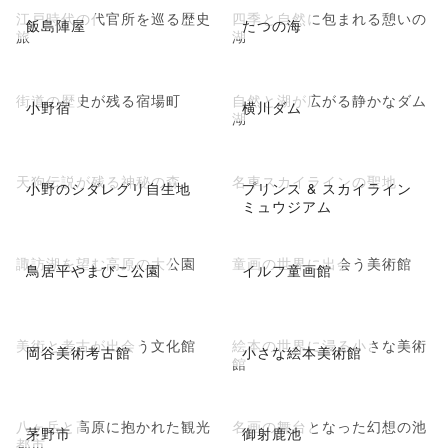
江戸時代の代官所を巡る歴史
四季と自然に包まれる憩いの
飯島陣屋
たつの海
旅
湖
街道の歴史が残る宿場町
自然と湖が広がる静かなダム
小野宿
横川ダム
湖
天狗伝説が残る神秘の森
名車スカイラインの聖地
小野のシダレグリ自生地
プリンス & スカイライン
ミュウジアム
諏訪湖を望む高原の大公園
童画の世界に出会う美術館
鳥居平やまびこ公園
イルフ童画館
美術と考古が出会う文化館
絵本の世界に浸る小さな美術
岡谷美術考古館
小さな絵本美術館
館
八ヶ岳と高原に抱かれた観光
名画の舞台となった幻想の池
茅野市
御射鹿池
都市