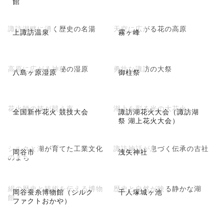
館
諏訪湖畔に湧く歴史の名湯
天空に広がる花の高原
上諏訪温泉
霧ヶ峰
高原に広がる神秘の湿原
勇壮な諏訪の大祭
八島ヶ原湿原
御柱祭
花火師の技が競う夜
湖上を彩る光の大花火
全国新作花火 競技大会
諏訪湖花火大会（諏訪湖
祭 湖上花火大会）
シルクと湖が育てた工業文化
諏訪神話が息づく伝承の古社
岡谷市
洩矢神社
のまち
絹の歴史と技術を伝える博物
歴史と自然が映る静かな湖
岡谷蚕糸博物館（シルク
千人塚城ヶ池
館
ファクトおかや）