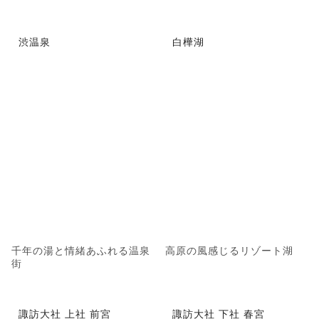
渋温泉
白樺湖
千年の湯と情緒あふれる温泉
高原の風感じるリゾート湖
街
諏訪大社 上社 前宮
諏訪大社 下社 春宮