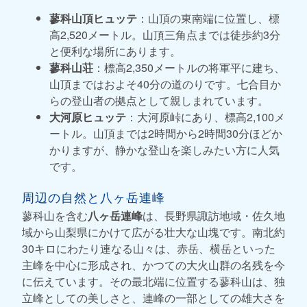
蓼科山頂ヒュッテ
：山頂の東南端に位置し、標
高2,520メートル。山頂三角点までは徒歩約3分
と便利な場所にあります。
蓼科山荘
：標高2,350メートルの将軍平に建ち、
山頂まではおよそ40分の道のりです。七合目か
らの登山者の拠点として親しまれています。
大河原ヒュッテ
：大河原峠にあり、標高2,100メ
ートル。山頂までは2時間から2時間30分ほどか
かりますが、静かな登山を楽しみたい方に人気
です。
周辺の自然と八ヶ岳連峰
蓼科山を含む
八ヶ岳連峰
は、長野県諏訪地域・佐久地
域から山梨県にかけて広がる壮大な山塊です。南北約
30キロにわたり連なる山々は、赤岳、横岳といった
主峰を中心に形成され、かつての大火山群の名残を今
に伝えています。その最北端に位置する蓼科山は、独
立峰としての美しさと、連峰の一部としての雄大さを