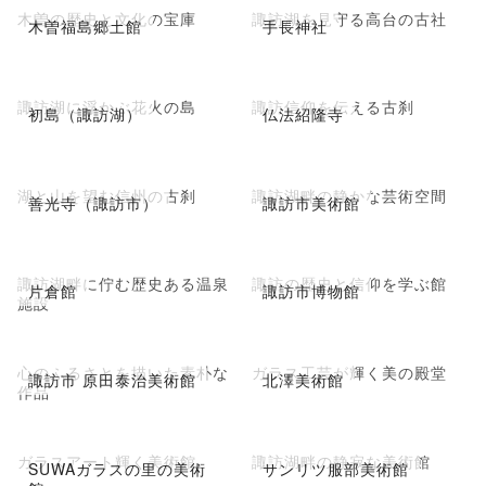
木曽の歴史と文化の宝庫
諏訪湖を見守る高台の古社
木曽福島郷土館
手長神社
諏訪湖に浮かぶ花火の島
諏訪信仰を伝える古刹
初島（諏訪湖）
仏法紹隆寺
湖と山を望む信州の古刹
諏訪湖畔の静かな芸術空間
善光寺（諏訪市）
諏訪市美術館
諏訪湖畔に佇む歴史ある温泉
諏訪の歴史と信仰を学ぶ館
片倉館
諏訪市博物館
施設
心のふるさとを描いた素朴な
ガラス工芸が輝く美の殿堂
諏訪市 原田泰治美術館
北澤美術館
作品
ガラスアート輝く美術館
諏訪湖畔の静寂な美術館
SUWAガラスの里の美術
サンリツ服部美術館