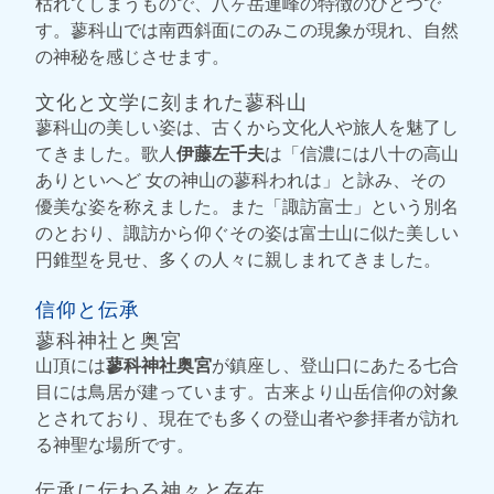
枯れてしまうもので、八ヶ岳連峰の特徴のひとつで
す。蓼科山では南西斜面にのみこの現象が現れ、自然
の神秘を感じさせます。
文化と文学に刻まれた蓼科山
蓼科山の美しい姿は、古くから文化人や旅人を魅了し
てきました。歌人
伊藤左千夫
は「信濃には八十の高山
ありといへど 女の神山の蓼科われは」と詠み、その
優美な姿を称えました。また「諏訪富士」という別名
のとおり、諏訪から仰ぐその姿は富士山に似た美しい
円錐型を見せ、多くの人々に親しまれてきました。
信仰と伝承
蓼科神社と奥宮
山頂には
蓼科神社奥宮
が鎮座し、登山口にあたる七合
目には鳥居が建っています。古来より山岳信仰の対象
とされており、現在でも多くの登山者や参拝者が訪れ
る神聖な場所です。
伝承に伝わる神々と存在