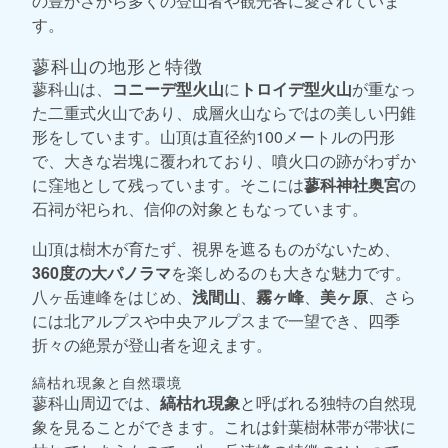
の豊かさから多くの登山者や観光客に愛されていま
す。
蓼科山の地形と特徴
蓼科山は、
コニーデ型火山
に
トロイデ型火山
が重なっ
た二重式火山であり、成層火山ならではの美しい円錐
形をしています。山頂は直径約100メートルの円形
で、大きな岩塊に覆われており、噴火口の跡がわずか
に窪地として残っています。そこには
蓼科神社奥宮
の
石祠が祀られ、信仰の対象ともなっています。
山頂は樹木が育たず、視界を遮るものがないため、
360度の大パノラマ
を楽しめるのも大きな魅力です。
八ヶ岳連峰をはじめ、
浅間山
、
霧ヶ峰
、
美ヶ原
、さら
には北アルプスや中央アルプスまで一望でき、四季
折々の絶景が登山者を迎えます。
縞枯れ現象と自然環境
蓼科山周辺では、
縞枯れ現象
と呼ばれる独特の自然現
象を見ることができます。これは針葉樹林帯が帯状に