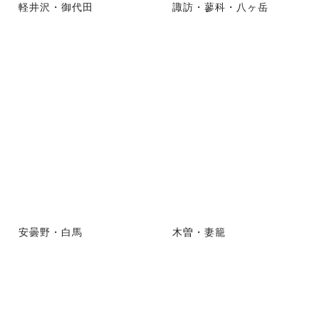
軽井沢・御代田
諏訪・蓼科・八ヶ岳
安曇野・白馬
木曽・妻籠