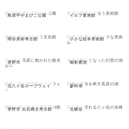
諏訪湖を望む高原の大公園
童画の世界に出会う美術館
鳥居平やまびこ公園
イルフ童画館
美術と考古が出会う文化館
絵本の世界に浸る小さな美術
岡谷美術考古館
小さな絵本美術館
館
八ヶ岳と高原に抱かれた観光
名画の舞台となった幻想の池
茅野市
御射鹿池
都市
絶景へ続く天空のロープウェ
四季の景色を映す高原の湖
北八ヶ岳ロープウェイ
蓼科湖
イ
国宝土偶に出会う縄文博物館
初心者も登れる八ヶ岳の名峰
茅野市 尖石縄文考古館
北横岳