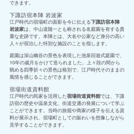
できます。
下諏訪宿本陣 岩波家
江戸時代の宿場町の面影を今に伝える
下諏訪宿本陣
岩波家
は、中山道随一とも称される名庭園を有する貴
重な史跡です。本陣とは、大名や公家など身分の高い
人々が宿泊した特別な施設のことを指します。
庭園は深山幽谷の景色を表現した池泉回遊式庭園で、
10年の歳月をかけて造られました。上々段の間から
眺める四季折々の景色は格別で、江戸時代そのままの
風情を感じることができます。
宿場街道資料館
江戸時代の民家を活用した
宿場街道資料館
では、下諏
訪宿の歴史や温泉文化、街道交通の発展について学ぶ
ことができます。当時の旅籠や商家の様子を伝える資
料が展示され、宿場町としての賑わいを想像しながら
見学することができます。