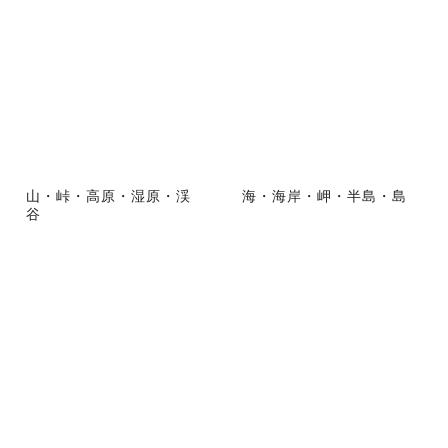
山・峠・高原・湿原・渓
海・海岸・岬・半島・島
谷