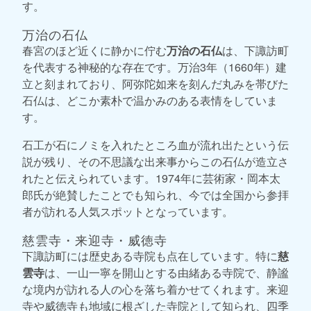
す。
万治の石仏
春宮のほど近くに静かに佇む
万治の石仏
は、下諏訪町
を代表する神秘的な存在です。万治3年（1660年）建
立と刻まれており、阿弥陀如来を刻んだ丸みを帯びた
石仏は、どこか素朴で温かみのある表情をしていま
す。
石工が石にノミを入れたところ血が流れ出たという伝
説が残り、その不思議な出来事からこの石仏が造立さ
れたと伝えられています。1974年に芸術家・岡本太
郎氏が絶賛したことでも知られ、今では全国から参拝
者が訪れる人気スポットとなっています。
慈雲寺・来迎寺・威徳寺
下諏訪町には歴史ある寺院も点在しています。特に
慈
雲寺
は、一山一寧を開山とする由緒ある寺院で、静謐
な境内が訪れる人の心を落ち着かせてくれます。来迎
寺や威徳寺も地域に根ざした寺院として知られ、四季