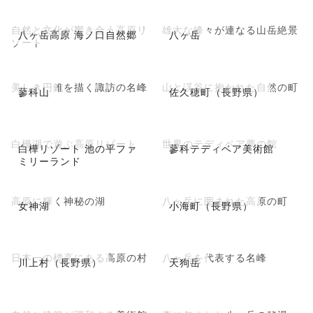
自然と文化が響き合う高原リ
雄大な峰々が連なる山岳絶景
八ヶ岳高原 海ノ口自然郷
八ヶ岳
ゾート
美しき円錐を描く諏訪の名峰
山と渓谷に抱かれた自然の町
蓼科山
佐久穂町（長野県）
白樺湖で遊ぶ高原リゾート
世界のテディベア夢の館
白樺リゾート 池の平ファ
蓼科テディベア美術館
ミリーランド
高原に輝く神秘の湖
八ヶ岳に囲まれた高原の町
女神湖
小海町（長野県）
日本一の標高にある高原の村
八ヶ岳を代表する名峰
川上村（長野県）
天狗岳