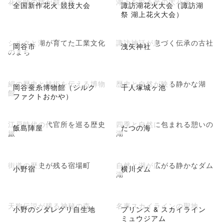
花火師の技が競う夜
湖上を彩る光の大花火
全国新作花火 競技大会
諏訪湖花火大会（諏訪湖
祭 湖上花火大会）
シルクと湖が育てた工業文化
諏訪神話が息づく伝承の古社
岡谷市
洩矢神社
のまち
絹の歴史と技術を伝える博物
歴史と自然が映る静かな湖
岡谷蚕糸博物館（シルク
千人塚城ヶ池
館
ファクトおかや）
江戸時代の代官所を巡る歴史
四季と自然に包まれる憩いの
飯島陣屋
たつの海
旅
湖
街道の歴史が残る宿場町
自然と湖が広がる静かなダム
小野宿
横川ダム
湖
天狗伝説が残る神秘の森
名車スカイラインの聖地
小野のシダレグリ自生地
プリンス & スカイライン
ミュウジアム