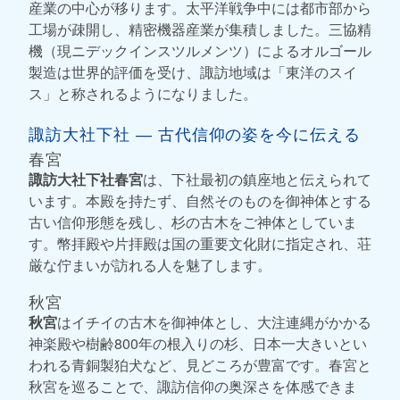
産業の中心が移ります。太平洋戦争中には都市部から
工場が疎開し、精密機器産業が集積しました。三協精
機（現ニデックインスツルメンツ）によるオルゴール
製造は世界的評価を受け、諏訪地域は「東洋のスイ
ス」と称されるようになりました。
諏訪大社下社 ― 古代信仰の姿を今に伝える
春宮
諏訪大社下社春宮
は、下社最初の鎮座地と伝えられて
います。本殿を持たず、自然そのものを御神体とする
古い信仰形態を残し、杉の古木をご神体としていま
す。幣拝殿や片拝殿は国の重要文化財に指定され、荘
厳な佇まいが訪れる人を魅了します。
秋宮
秋宮
はイチイの古木を御神体とし、大注連縄がかかる
神楽殿や樹齢800年の根入りの杉、日本一大きいとい
われる青銅製狛犬など、見どころが豊富です。春宮と
秋宮を巡ることで、諏訪信仰の奥深さを体感できま