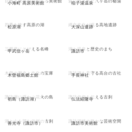
自然と建築が調和する美術館
森に包まれた八ヶ岳の秘湯
小海町 高原美術館
稲子湯温泉
四季を映す高原の湖
縄文文化が眠る高地遺跡
松原湖
大深山遺跡
三県境にそびえる名峰
湖と温泉と歴史のまち
甲武信ヶ岳
諏訪市
木曽の歴史と文化の宝庫
諏訪湖を見守る高台の古社
木曽福島郷土館
手長神社
諏訪湖に浮かぶ花火の島
諏訪信仰を伝える古刹
初島（諏訪湖）
仏法紹隆寺
湖と山を望む信州の古刹
諏訪湖畔の静かな芸術空間
善光寺（諏訪市）
諏訪市美術館