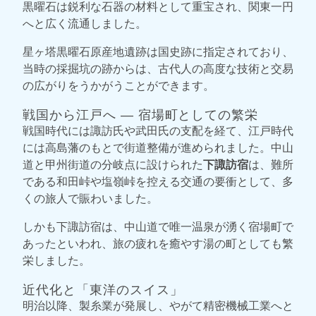
黒曜石は鋭利な石器の材料として重宝され、関東一円
へと広く流通しました。
星ヶ塔黒曜石原産地遺跡は国史跡に指定されており、
当時の採掘坑の跡からは、古代人の高度な技術と交易
の広がりをうかがうことができます。
戦国から江戸へ ― 宿場町としての繁栄
戦国時代には諏訪氏や武田氏の支配を経て、江戸時代
には高島藩のもとで街道整備が進められました。中山
道と甲州街道の分岐点に設けられた
下諏訪宿
は、難所
である和田峠や塩嶺峠を控える交通の要衝として、多
くの旅人で賑わいました。
しかも下諏訪宿は、中山道で唯一温泉が湧く宿場町で
あったといわれ、旅の疲れを癒やす湯の町としても繁
栄しました。
近代化と「東洋のスイス」
明治以降、製糸業が発展し、やがて精密機械工業へと