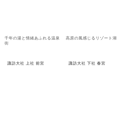
千年の湯と情緒あふれる温泉
高原の風感じるリゾート湖
街
諏訪大社 上社 前宮
諏訪大社 下社 春宮