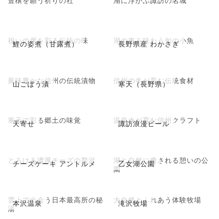
豊穣を願う祈りの社
湖に浮かぶ諏訪の名城
祝いの席を彩る伝統の味
湖の恵み味わう旬の小魚
鯉の姿煮（甘露煮）
長野県産 わかさぎ
風味豊かな信州の伝統漬物
信州の冬が育む伝統食材
山ごぼう漬
寒天（長野県）
寒天で彩る郷土の味覚
温泉水が育む信州クラフト
天寄せ
諏訪浪漫ビール
とろける濃厚チーズの贅沢
湖と自然に癒される憩いの公
チーズケーキ アントルメ
乙女湖公園
園
雲上で出会う日本最高所の秘
大自然とふれあう体験牧場
本沢温泉
滝沢牧場
湯