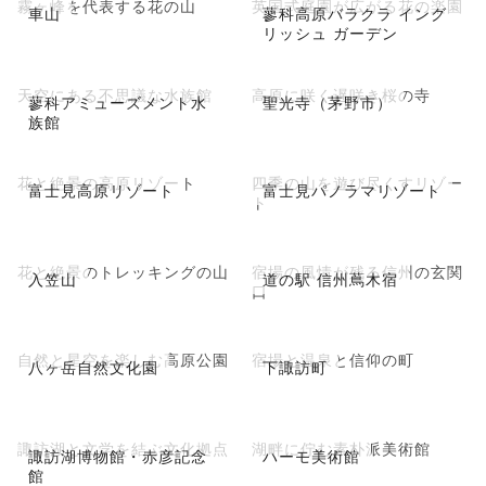
霧ヶ峰を代表する花の山
英国式庭園が広がる花の楽園
車山
蓼科高原バラクラ イング
リッシュ ガーデン
天空にある不思議な水族館
高原に咲く遅咲き桜の寺
蓼科アミューズメント水
聖光寺（茅野市）
族館
花と絶景の高原リゾート
四季の山を遊び尽くすリゾー
富士見高原リゾート
富士見パノラマリゾート
ト
花と絶景のトレッキングの山
宿場の風情が残る信州の玄関
入笠山
道の駅 信州蔦木宿
口
自然と星空を楽しむ高原公園
宿場と温泉と信仰の町
八ヶ岳自然文化園
下諏訪町
諏訪湖と文学を結ぶ文化拠点
湖畔に佇む素朴派美術館
諏訪湖博物館・赤彦記念
ハーモ美術館
館