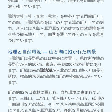
宿場町「下諏訪宿」として栄え、現在もその面影を色
濃く残しています。
諏訪大社下社（春宮・秋宮）を中心とする門前町とし
ての顔、下諏訪温泉をはじめとする湯の町としての魅
力、さらには八島ヶ原湿原などの雄大な自然環境を併
せ持つ観光地として、四季を通じて多くの人々を惹き
つけています。
地理と自然環境 ― 山と湖に抱かれた風景
下諏訪町は長野県のほぼ中央に位置し、県庁所在地の
長野市から約50km、東京から約200kmの距離にあり
ます。町域は南の
諏訪湖
から北の筑摩山地へと細長く
延び、標高約760mの高地に町の中心部が広がってい
ます。
町の約82％は森林に覆われ、自然環境に恵まれてい
ます。三峰山、二ツ山、鷲ヶ峰といった山々、砥川や
十四瀬川などの清流、そして八ヶ岳中信高原国定公園
に含まれる八島ヶ原湿原など、多彩な景観が広がりま