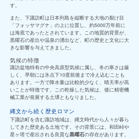
す。
また、下諏訪町は日本列島を縦断する大地の裂け目
「フォッサマグナ」の上に位置し、約5000万年前に
は海底であったとされています。この地質的背景が、
黒曜石の産出や温泉の湧出など、町の歴史と文化に大
きな影響を与えてきました。
気候の特徴
諏訪盆地特有の中央高原型気候に属し、冬の寒さは厳
しく、早朝には氷点下10度前後まで冷え込むことも
あります。一方で降水量は比較的少なく、晴天率が高
いことが特徴です。この乾燥した気候は、後に精密機
械工業が発展する土壌ともなりました。
縄文から続く歴史ロマン
下諏訪町を含む諏訪地域は、縄文時代から人々が暮ら
してきた歴史ある土地です。その背景には、和田峠や
星ヶ塔で産出される良質な
黒曜石
の存在があります。