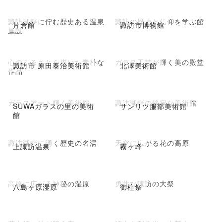
諏訪湖畔に佇む歴史ある温泉
諏訪の歴史と信仰を学ぶ館
片倉館
諏訪市博物館
施設
心のふるさとを描いた素朴な
ガラス工芸が輝く美の殿堂
諏訪市 原田泰治美術館
北澤美術館
作品
ガラスアート輝く美術館
諏訪湖畔の静寂な美術館
SUWAガラスの里の美術
サンリツ服部美術館
館
諏訪湖畔に湧く歴史の名湯
天空に広がる花の高原
上諏訪温泉
霧ヶ峰
高原に広がる神秘の湿原
勇壮な諏訪の大祭
八島ヶ原湿原
御柱祭