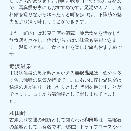
して人気があります。湖面に映る山々や夕焼けは格別
で、写真愛好家にもおすすめです。足湯やカフェ、資
料館を巡りながらゆったりと町を歩けば、下諏訪の魅
力をより深く味わうことができます。
また、町内には和菓子店や酒蔵、地元食材を活かした
飲食店も点在し、信州ならではの味覚も堪能できま
す。温泉とともに、食と文化を楽しむ旅もおすすめで
す。
毒沢温泉
下諏訪温泉の奥座敷ともいえる
毒沢温泉
は、鉄分を多
く含む独特の泉質が特徴です。山あいに佇む温泉宿は
秘湯の趣があり、ゆったりとした時間を過ごすことが
できます。古くから湯治場として親しまれてきまし
た。
和田峠
古来より交通の難所として知られた
和田峠
は、黒曜石
の産地としても有名です。現在はドライブコースやハ