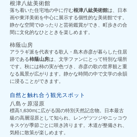
根津八紘美術館
落ち着いた住宅地の中に佇む
根津八紘美術館
は、日本
画や東洋美術を中心に展示する個性的な美術館です。
静かな空間でゆったりと芸術鑑賞ができ、町歩きの合
間に文化的なひとときを楽しめます。
柿蔭山房
アララギ派を代表する歌人・島木赤彦が暮らした住居
跡である
柿蔭山房
は、文学ファンにとって特別な場所
です。秋には柿の実が色づき、赤彦の歌の世界観と重
なる風景が広がります。静かな時間の中で文学の余韻
に浸ることができます。
自然と触れ合う観光スポット
八島ヶ原湿原
標高1,630mに広がる国の特別天然記念物。日本最古
級の高層湿原として知られ、レンゲツツジやニッコウ
キスゲが季節ごとに咲き誇ります。木道が整備され、
気軽に散策が楽しめます。