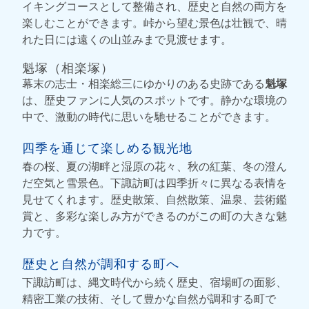
イキングコースとして整備され、歴史と自然の両方を
楽しむことができます。峠から望む景色は壮観で、晴
れた日には遠くの山並みまで見渡せます。
魁塚（相楽塚）
幕末の志士・相楽総三にゆかりのある史跡である
魁塚
は、歴史ファンに人気のスポットです。静かな環境の
中で、激動の時代に思いを馳せることができます。
四季を通じて楽しめる観光地
春の桜、夏の湖畔と湿原の花々、秋の紅葉、冬の澄ん
だ空気と雪景色。下諏訪町は四季折々に異なる表情を
見せてくれます。歴史散策、自然散策、温泉、芸術鑑
賞と、多彩な楽しみ方ができるのがこの町の大きな魅
力です。
歴史と自然が調和する町へ
下諏訪町は、縄文時代から続く歴史、宿場町の面影、
精密工業の技術、そして豊かな自然が調和する町で