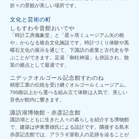
折々の景観が美しい場所です。
文化と芸術の町
しもすわ今昔館おいでや
「時計工房儀象堂」と「星ヶ塔ミュージアム矢の根
や」からなる複合文化施設です。時計づくり体験や黒
曜石文化の展示を通じて、下諏訪の産業と古代史を学
ぶことができます。足湯「御柱神湯」も併設され、散
策の拠点として最適です。
ニデックオルゴール記念館すわのね
精密工業の伝統を受け継ぐオルゴールミュージアム。
700曲以上から選べる組み立て体験は人気で、美しい
音色が館内に響きます。
諏訪湖博物館・赤彦記念館
諏訪湖とともに生きた人々の暮らしを紹介する博物館
で、建築は伊東豊雄氏による設計です。隣接する島木
赤彦記念館では、アララギ派歌人の足跡を辿ることが