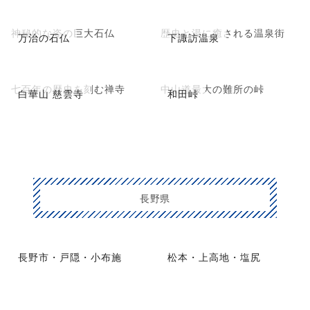
神秘的な姿の巨大石仏
歴史と湯に癒される温泉街
万治の石仏
下諏訪温泉
七百年の歴史を刻む禅寺
中山道最大の難所の峠
白華山 慈雲寺
和田峠
長野県
長野市・戸隠・小布施
松本・上高地・塩尻