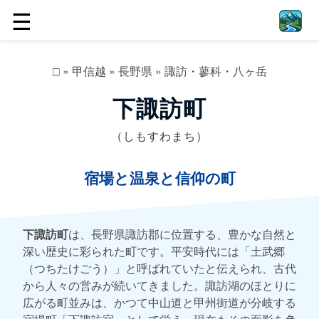
☰
□
»
甲信越
»
長野県
»
諏訪・蓼科・八ヶ岳
下諏訪町
（しもすわまち）
宿場と温泉と信仰の町
下諏訪町
は、長野県諏訪郡に位置する、豊かな自然と
深い歴史に彩られた町です。平安時代には「土武郷
（つちたけごう）」と呼ばれていたと伝えられ、古代
から人々の営みが続いてきました。諏訪湖のほとりに
広がる町並みは、かつて中山道と甲州街道が分岐する