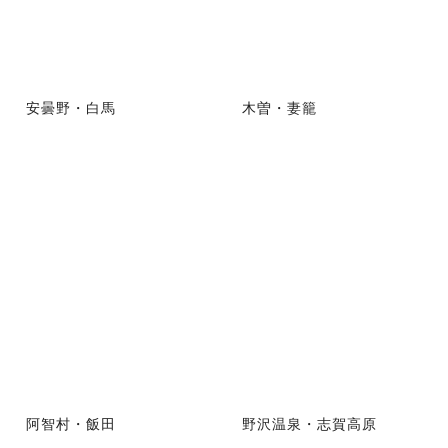
安曇野・白馬
木曽・妻籠
阿智村・飯田
野沢温泉・志賀高原