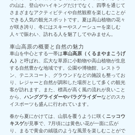
の山は、登山やハイキングだけでなく、四季を通じて
さまざまなアクティビティや自然観察を楽しむことが
できる人気の観光スポットです。夏は高山植物の花々
が咲き誇り、冬にはスキーやスノーシューを楽しむ
人々で賑わい、訪れる人を魅了してやみません。
車山高原の概要と自然の魅力
車山を中心とする一帯は
車山高原（くるまやまこうげ
ん）
と呼ばれ、広大な草原に小動物や高山植物が生息
する自然豊かな地域です。公園や博物館、レストラ
ン、テニスコート、グラウンドなどの施設も整ってお
り、レジャーと自然が調和した場所として多くの観光
客が訪れます。また、標高が高く風の流れが良いこと
から、
ハンググライダーやパラグライダー
などのスカ
イスポーツも盛んに行われています。
春から夏にかけては、山肌を覆うように咲く
ニッコウ
キスゲ
が見事で、7月頃には黄色い花が一面に広が
り、まるで黄金の絨毯のような風景を楽しむことがで