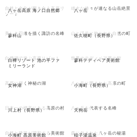
自然と文化が響き合う高原リ
雄大な峰々が連なる山岳絶景
八ヶ岳高原 海ノ口自然郷
八ヶ岳
ゾート
美しき円錐を描く諏訪の名峰
山と渓谷に抱かれた自然の町
蓼科山
佐久穂町（長野県）
白樺湖で遊ぶ高原リゾート
世界のテディベア夢の館
白樺リゾート 池の平ファ
蓼科テディベア美術館
ミリーランド
高原に輝く神秘の湖
八ヶ岳に囲まれた高原の町
女神湖
小海町（長野県）
日本一の標高にある高原の村
八ヶ岳を代表する名峰
川上村（長野県）
天狗岳
自然と建築が調和する美術館
森に包まれた八ヶ岳の秘湯
小海町 高原美術館
稲子湯温泉