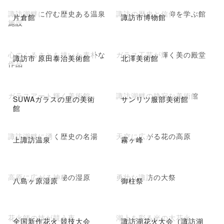
諏訪湖畔に佇む歴史ある温泉
諏訪の歴史と信仰を学ぶ館
片倉館
諏訪市博物館
施設
心のふるさとを描いた素朴な
ガラス工芸が輝く美の殿堂
諏訪市 原田泰治美術館
北澤美術館
作品
ガラスアート輝く美術館
諏訪湖畔の静寂な美術館
SUWAガラスの里の美術
サンリツ服部美術館
館
諏訪湖畔に湧く歴史の名湯
天空に広がる花の高原
上諏訪温泉
霧ヶ峰
高原に広がる神秘の湿原
勇壮な諏訪の大祭
八島ヶ原湿原
御柱祭
花火師の技が競う夜
湖上を彩る光の大花火
全国新作花火 競技大会
諏訪湖花火大会（諏訪湖