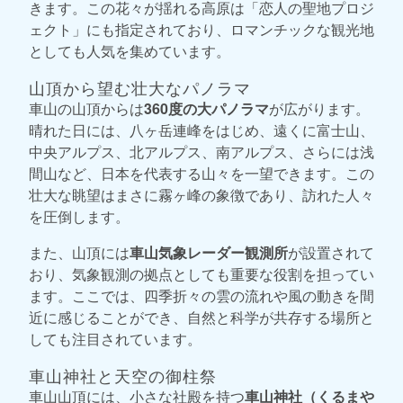
きます。この花々が揺れる高原は「恋人の聖地プロジ
ェクト」にも指定されており、ロマンチックな観光地
としても人気を集めています。
山頂から望む壮大なパノラマ
車山の山頂からは
360度の大パノラマ
が広がります。
晴れた日には、八ヶ岳連峰をはじめ、遠くに富士山、
中央アルプス、北アルプス、南アルプス、さらには浅
間山など、日本を代表する山々を一望できます。この
壮大な眺望はまさに霧ヶ峰の象徴であり、訪れた人々
を圧倒します。
また、山頂には
車山気象レーダー観測所
が設置されて
おり、気象観測の拠点としても重要な役割を担ってい
ます。ここでは、四季折々の雲の流れや風の動きを間
近に感じることができ、自然と科学が共存する場所と
しても注目されています。
車山神社と天空の御柱祭
車山山頂には、小さな社殿を持つ
車山神社（くるまや