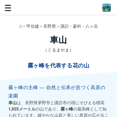
☰
□
»
甲信越
»
長野県
»
諏訪・蓼科・八ヶ岳
車山
（くるまやま）
霧ヶ峰を代表する花の山
霧ヶ峰の主峰 ― 自然と伝承が息づく高原の
楽園
車山
は、長野県茅野市と諏訪市の境にそびえる標高
1,925メートル
の山であり、
霧ヶ峰
の最高峰として知
られています。緩やかな山容と美しい草原が広がるこ