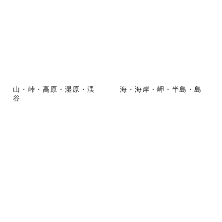
山・峠・高原・湿原・渓
海・海岸・岬・半島・島
谷