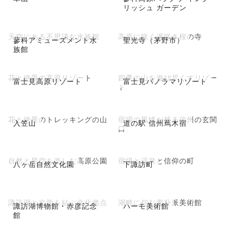
リッシュ ガーデン
天空にある不思議な水族館
高原に咲く遅咲き桜の寺
蓼科アミューズメント水
聖光寺（茅野市）
族館
花と絶景の高原リゾート
四季の山を遊び尽くすリゾー
富士見高原リゾート
富士見パノラマリゾート
ト
花と絶景のトレッキングの山
宿場の風情が残る信州の玄関
入笠山
道の駅 信州蔦木宿
口
自然と星空を楽しむ高原公園
宿場と温泉と信仰の町
八ヶ岳自然文化園
下諏訪町
諏訪湖と文学を結ぶ文化拠点
湖畔に佇む素朴派美術館
諏訪湖博物館・赤彦記念
ハーモ美術館
館