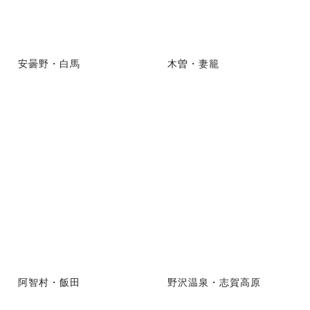
安曇野・白馬
木曽・妻籠
阿智村・飯田
野沢温泉・志賀高原