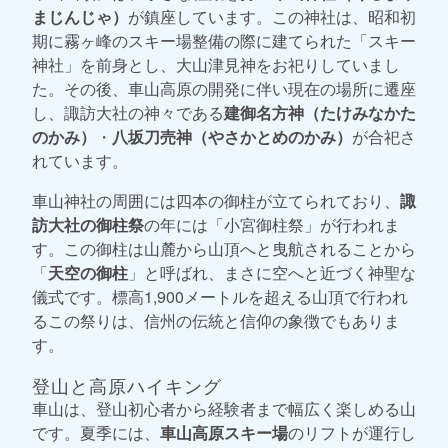
まじんじゃ）
が鎮座しています。この神社は、昭和初
期に霧ヶ峰のスキー場整備の際に建てられた「スキー
神社」を前身とし、大山津見神をお祀りしていまし
た。その後、車山高原の開発に伴い現在の場所に遷座
し、諏訪大社の神々である
建御名方神（たけみなかた
のかみ）
・
八坂刀売神（やさかとめのかみ）
が合祀さ
れています。
車山神社の周囲には四本の御柱が立てられており、
諏
訪大社の御柱祭
の年には「小宮御柱祭」が行われま
す。この御柱は山麓から山頂へと曳航されることから
「
天空の御柱
」と呼ばれ、まさに空へと近づく神聖な
儀式です。標高1,900メートルを超える山頂で行われ
るこの祭りは、信州の伝統と信仰の象徴でもありま
す。
登山と高原ハイキング
車山は、登山初心者から経験者まで幅広く楽しめる山
です。夏季には、
車山高原スキー場
のリフトが運行し