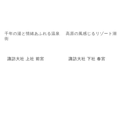
千年の湯と情緒あふれる温泉
高原の風感じるリゾート湖
街
諏訪大社 上社 前宮
諏訪大社 下社 春宮