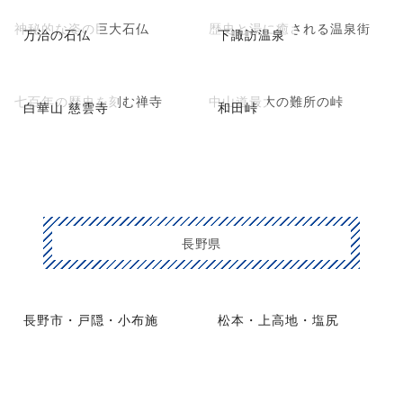
神秘的な姿の巨大石仏
歴史と湯に癒される温泉街
万治の石仏
下諏訪温泉
七百年の歴史を刻む禅寺
中山道最大の難所の峠
白華山 慈雲寺
和田峠
長野県
長野市・戸隠・小布施
松本・上高地・塩尻