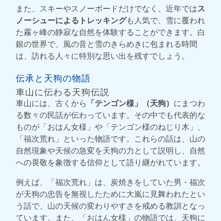
また、スキーやスノーボードだけでなく、近年では
ス
ノーシューによるトレッキング
も人気で、雪に覆われ
た霧ヶ峰の静寂な自然を体験することができます。白
銀の世界で、風の音と雪のきらめきに包まれる時間
は、訪れる人々に特別な思い出を残すでしょう。
伝承と天狗の物語
車山に伝わる天狗伝説
車山には、古くから
「テンゴン様」（天狗）
にまつわ
る数々の民話が伝わっています。その中でも代表的な
ものが「おはん女様」や「テンゴン様のねじり木」、
「福次荒れ」といった物語です。これらの話は、山の
自然現象や天候の急変を天狗の力として説明し、自然
への畏敬を象徴する信仰として語り継がれています。
例えば、「福次荒れ」は、炭焼きをしていた男・福次
が天狗の忠告を無視したために大嵐に見舞われたとい
う話で、山の天候の変わりやすさを戒める教訓となっ
ています。また、「おはん女様」の物語では、天狗に