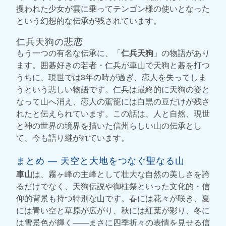
攫われた少女が雲に乗ってテンゴン様の使いとなった
という幻想的な伝承が残されています。
仁兵天狗の悲恋
もう一つの有名な伝承に、「
仁兵天狗
」の物語があり
ます。囲碁好きの若者・仁兵が車山で天狗と碁を打つ
うちに、現世では3年の時が過ぎ、恋人を失ってしま
うという悲しい物語です。仁兵は最終的に天狗の姿と
なって山へ消え、恋人の駕籠には白黒の豆だけが残さ
れたと伝えられています。この話は、人と自然、現世
と神の世界の境界を描いた信州らしい山の伝承とし
て、今も語り継がれています。
まとめ ― 天空と大地をつなぐ聖なる山
車山
は、霧ヶ峰の主峰として壮大な自然の美しさを誇
るだけでなく、天狗伝説や御柱祭といった文化的・信
仰的背景も持つ特別な山です。春には花々が咲き、夏
には青い空と草原が広がり、秋には紅葉が彩り、冬に
は雪景色が輝く――まさに四季折々の表情を見せる信