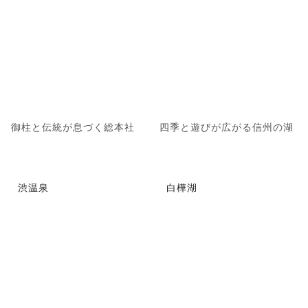
御柱と伝統が息づく総本社
四季と遊びが広がる信州の湖
渋温泉
白樺湖