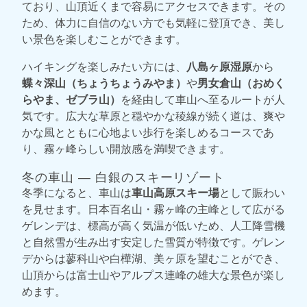
ており、山頂近くまで容易にアクセスできます。その
ため、体力に自信のない方でも気軽に登頂でき、美し
い景色を楽しむことができます。
ハイキングを楽しみたい方には、
八島ヶ原湿原
から
蝶々深山（ちょうちょうみやま）
や
男女倉山（おめく
らやま、ゼブラ山）
を経由して車山へ至るルートが人
気です。広大な草原と穏やかな稜線が続く道は、爽や
かな風とともに心地よい歩行を楽しめるコースであ
り、霧ヶ峰らしい開放感を満喫できます。
冬の車山 ― 白銀のスキーリゾート
冬季になると、車山は
車山高原スキー場
として賑わい
を見せます。日本百名山・霧ヶ峰の主峰として広がる
ゲレンデは、標高が高く気温が低いため、人工降雪機
と自然雪が生み出す安定した雪質が特徴です。ゲレン
デからは蓼科山や白樺湖、美ヶ原を望むことができ、
山頂からは富士山やアルプス連峰の雄大な景色が楽し
めます。