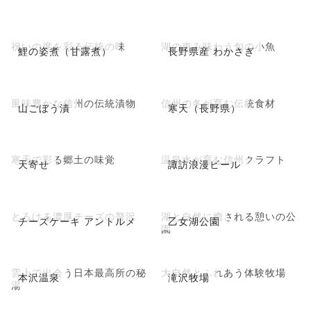
祝いの席を彩る伝統の味
湖の恵み味わう旬の小魚
鯉の姿煮（甘露煮）
長野県産 わかさぎ
風味豊かな信州の伝統漬物
信州の冬が育む伝統食材
山ごぼう漬
寒天（長野県）
寒天で彩る郷土の味覚
温泉水が育む信州クラフト
天寄せ
諏訪浪漫ビール
とろける濃厚チーズの贅沢
湖と自然に癒される憩いの公
チーズケーキ アントルメ
乙女湖公園
園
雲上で出会う日本最高所の秘
大自然とふれあう体験牧場
本沢温泉
滝沢牧場
湯