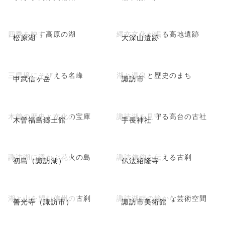
四季を映す高原の湖
縄文文化が眠る高地遺跡
松原湖
大深山遺跡
三県境にそびえる名峰
湖と温泉と歴史のまち
甲武信ヶ岳
諏訪市
木曽の歴史と文化の宝庫
諏訪湖を見守る高台の古社
木曽福島郷土館
手長神社
諏訪湖に浮かぶ花火の島
諏訪信仰を伝える古刹
初島（諏訪湖）
仏法紹隆寺
湖と山を望む信州の古刹
諏訪湖畔の静かな芸術空間
善光寺（諏訪市）
諏訪市美術館