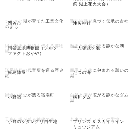
祭 湖上花火大会）
シルクと湖が育てた工業文化
諏訪神話が息づく伝承の古社
岡谷市
洩矢神社
のまち
絹の歴史と技術を伝える博物
歴史と自然が映る静かな湖
岡谷蚕糸博物館（シルク
千人塚城ヶ池
館
ファクトおかや）
江戸時代の代官所を巡る歴史
四季と自然に包まれる憩いの
飯島陣屋
たつの海
旅
湖
街道の歴史が残る宿場町
自然と湖が広がる静かなダム
小野宿
横川ダム
湖
天狗伝説が残る神秘の森
名車スカイラインの聖地
小野のシダレグリ自生地
プリンス & スカイライン
ミュウジアム