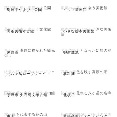
諏訪湖を望む高原の大公園
童画の世界に出会う美術館
鳥居平やまびこ公園
イルフ童画館
美術と考古が出会う文化館
絵本の世界に浸る小さな美術
岡谷美術考古館
小さな絵本美術館
館
八ヶ岳と高原に抱かれた観光
名画の舞台となった幻想の池
茅野市
御射鹿池
都市
絶景へ続く天空のロープウェ
四季の景色を映す高原の湖
北八ヶ岳ロープウェイ
蓼科湖
イ
国宝土偶に出会う縄文博物館
初心者も登れる八ヶ岳の名峰
茅野市 尖石縄文考古館
北横岳
霧ヶ峰を代表する花の山
英国式庭園が広がる花の楽園
車山
蓼科高原バラクラ イング