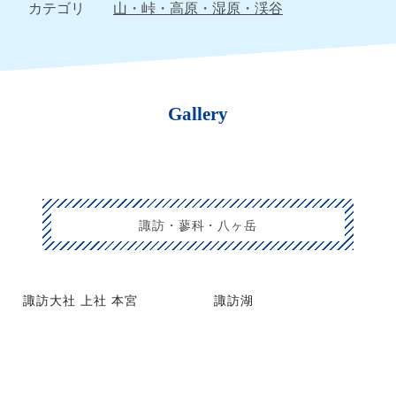
カテゴリ
山・峠・高原・湿原・渓谷
Gallery
諏訪・蓼科・八ヶ岳
諏訪大社 上社 本宮
諏訪湖