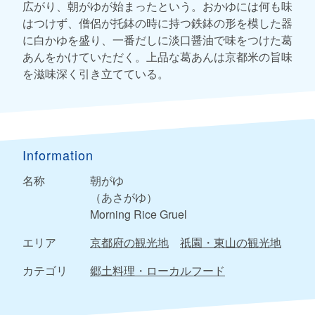
広がり、朝がゆが始まったという。おかゆには何も味
はつけず、僧侶が托鉢の時に持つ鉄鉢の形を模した器
に白かゆを盛り、一番だしに淡口醤油で味をつけた葛
あんをかけていただく。上品な葛あんは京都米の旨味
を滋味深く引き立てている。
Information
名称
朝がゆ
（あさがゆ）
Morning Rice Gruel
エリア
京都府の観光地
祇園・東山の観光地
カテゴリ
郷土料理・ローカルフード