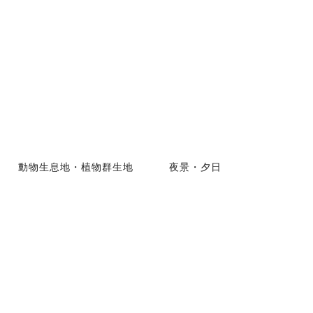
動物生息地・植物群生地
夜景・夕日