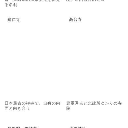
る名刹
建仁寺
高台寺
日本最古の禅寺で、自身の内
豊臣秀吉と北政所ゆかりの寺
面と向き合う
院