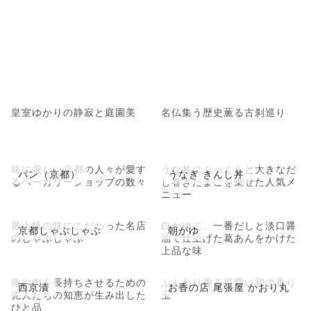
皇室ゆかりの静寂と庭園美
名仏集う歴史薫る古刹巡り
味に厳しい京都の人々が愛す
うな丼にふっくらと大きなだ
パン（京都）
うなぎ きんし丼
るベーカリーショップの数々
し巻きたまごを乗せた人気メ
ニュー
最上級の味にこだわった名店
白かゆに、一番だしと淡口醤
京都しゃぶしゃぶ
朝がゆ
のしゃぶしゃぶ
油で仕上げた葛あんをかけた
上品な味
魚や肉を長持ちさせるための
ふんわり香る可愛い和の香り
西京漬
お香の店 尾張屋 かおり丸
先人たちの知恵が生み出した
玉
ひと品