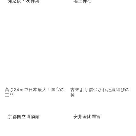
知恩院・友禅苑
地主神社
高さ24ｍで日本最大！国宝の
古来より信仰された縁結びの
三門
神
京都国立博物館
安井金比羅宮