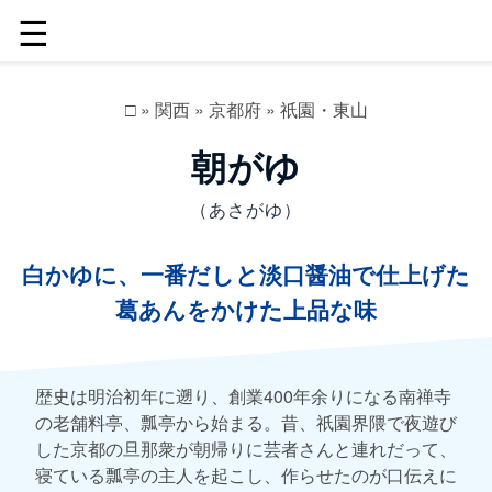
☰
□
»
関西
»
京都府
»
祇園・東山
朝がゆ
（あさがゆ）
白かゆに、一番だしと淡口醤油で仕上げた
葛あんをかけた上品な味
歴史は明治初年に遡り、創業400年余りになる南禅寺
の老舗料亭、瓢亭から始まる。昔、祇園界隈で夜遊び
した京都の旦那衆が朝帰りに芸者さんと連れだって、
寝ている瓢亭の主人を起こし、作らせたのが口伝えに