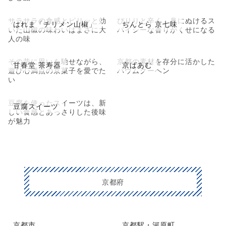
サラサラの食感とピリッと効
ぴりりと辛く、鼻にぬけるス
はれま「チリメン山椒」
ぢんとら 京七味
いた山椒の味わいはまさに大
パイシーな香りがくせになる
人の味
その昔に思いを馳せながら、
京都の素材を存分に活かした
甘春堂 茶寿器
京ばあむ
遊び心満点の京菓子を愛でた
バウムクーヘン
い
豆腐を使ったスイーツは、新
豆腐スイーツ
しい食感とあっさりした後味
が魅力
京都府
京都市
京都駅・河原町