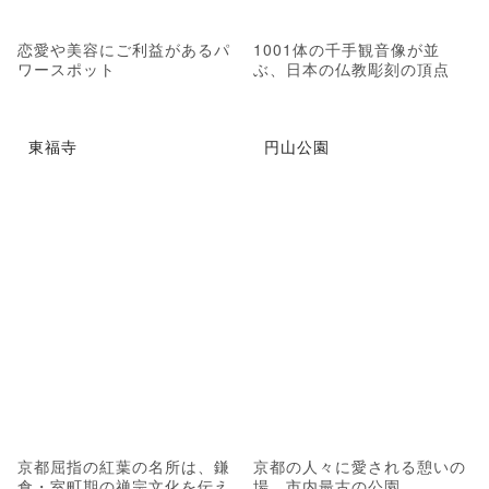
恋愛や美容にご利益があるパ
1001体の千手観音像が並
ワースポット
ぶ、日本の仏教彫刻の頂点
東福寺
円山公園
京都屈指の紅葉の名所は、鎌
京都の人々に愛される憩いの
倉・室町期の禅宗文化を伝え
場、市内最古の公園