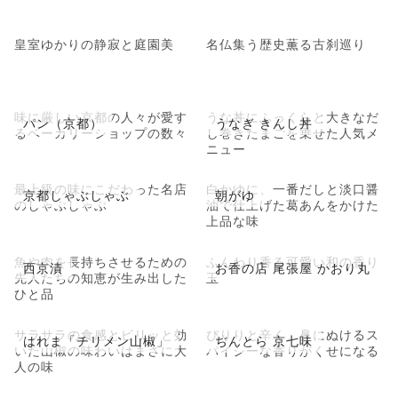
皇室ゆかりの静寂と庭園美
名仏集う歴史薫る古刹巡り
味に厳しい京都の人々が愛す
うな丼にふっくらと大きなだ
パン（京都）
うなぎ きんし丼
るベーカリーショップの数々
し巻きたまごを乗せた人気メ
ニュー
最上級の味にこだわった名店
白かゆに、一番だしと淡口醤
京都しゃぶしゃぶ
朝がゆ
のしゃぶしゃぶ
油で仕上げた葛あんをかけた
上品な味
魚や肉を長持ちさせるための
ふんわり香る可愛い和の香り
西京漬
お香の店 尾張屋 かおり丸
先人たちの知恵が生み出した
玉
ひと品
サラサラの食感とピリッと効
ぴりりと辛く、鼻にぬけるス
はれま「チリメン山椒」
ぢんとら 京七味
いた山椒の味わいはまさに大
パイシーな香りがくせになる
人の味