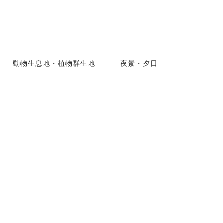
動物生息地・植物群生地
夜景・夕日