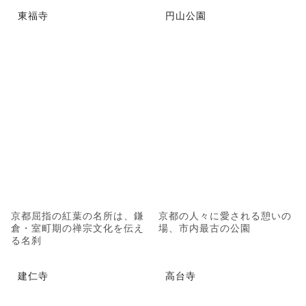
東福寺
円山公園
京都屈指の紅葉の名所は、鎌
京都の人々に愛される憩いの
倉・室町期の禅宗文化を伝え
場、市内最古の公園
る名刹
建仁寺
高台寺