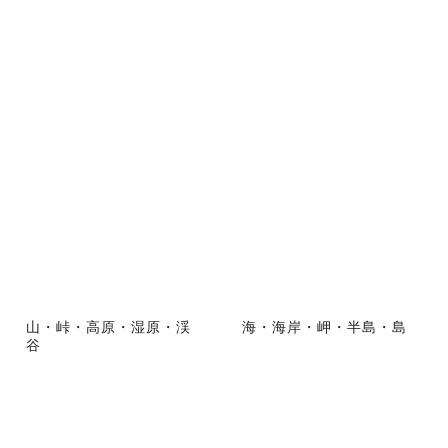
山・峠・高原・湿原・渓
海・海岸・岬・半島・島
谷