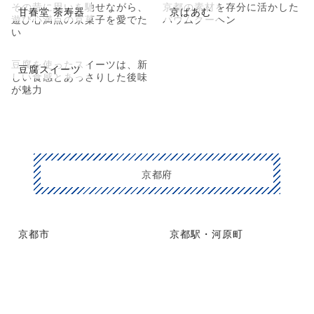
その昔に思いを馳せながら、
京都の素材を存分に活かした
甘春堂 茶寿器
京ばあむ
遊び心満点の京菓子を愛でた
バウムクーヘン
い
豆腐を使ったスイーツは、新
豆腐スイーツ
しい食感とあっさりした後味
が魅力
京都府
京都市
京都駅・河原町