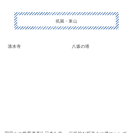
祇園・東山
清水寺
八坂の塔
国宝かつ世界遺産!! 日本を代
伝統的な町並みに建つシンボ