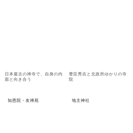
日本最古の禅寺で、自身の内
豊臣秀吉と北政所ゆかりの寺
面と向き合う
院
知恩院・友禅苑
地主神社