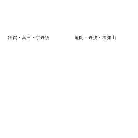
舞鶴・宮津・京丹後
亀岡・丹波・福知山