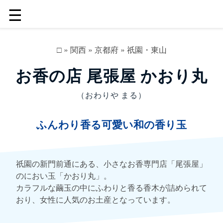
☰
□
»
関西
»
京都府
»
祇園・東山
お香の店 尾張屋 かおり丸
（おわりや まる）
ふんわり香る可愛い和の香り玉
祇園の新門前通にある、小さなお香専門店「尾張屋」
のにおい玉「かおり丸」。
カラフルな繭玉の中にふわりと香る香木が詰められて
おり、女性に人気のお土産となっています。