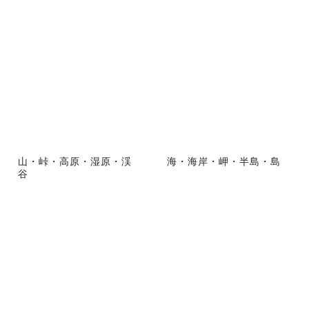
山・峠・高原・湿原・渓
海・海岸・岬・半島・島
谷