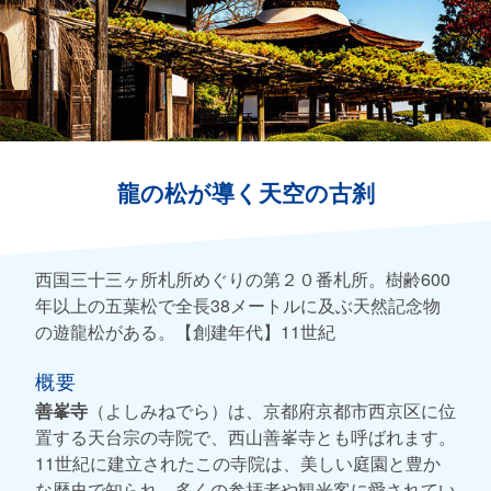
龍の松が導く天空の古刹
西国三十三ヶ所札所めぐりの第２０番札所。樹齢600
年以上の五葉松で全長38メートルに及ぶ天然記念物
の遊龍松がある。【創建年代】11世紀
概要
善峯寺
（よしみねでら）は、京都府京都市西京区に位
置する天台宗の寺院で、西山善峯寺とも呼ばれます。
11世紀に建立されたこの寺院は、美しい庭園と豊か
な歴史で知られ、多くの参拝者や観光客に愛されてい