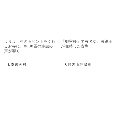
よりよく生きるヒントをくれ
「御室桜」で有名な、法親王
るお寺に、8000匹の鈴虫の
が住持した古刹
声が響く
太秦映画村
大河内山荘庭園