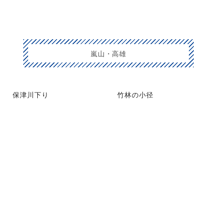
嵐山・高雄
保津川下り
竹林の小径