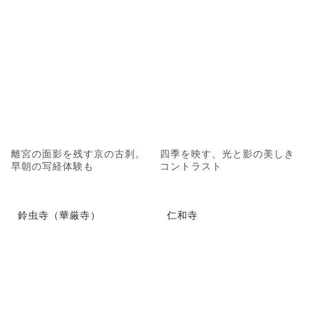
離宮の面影を残す京の古刹。
四季を映す、光と影の美しき
早朝の写経体験も
コントラスト
鈴虫寺（華厳寺）
仁和寺