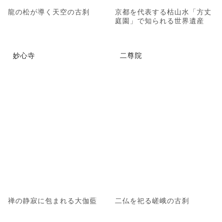
龍の松が導く天空の古刹
京都を代表する枯山水「方丈
庭園」で知られる世界遺産
妙心寺
二尊院
禅の静寂に包まれる大伽藍
二仏を祀る嵯峨の古刹