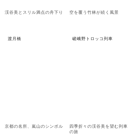
渓谷美とスリル満点の舟下り
空を覆う竹林が続く風景
渡月橋
嵯峨野トロッコ列車
京都の名所、嵐山のシンボル
四季折々の渓谷美を望む列車
の旅