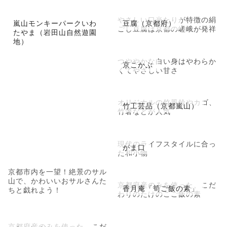
やさしい口当たりが特徴の絹
嵐山モンキーパークいわ
豆腐（京都府）
ごし豆腐は京都の嵯峨が発祥
たやま（岩田山自然遊園
地）
つややかな白い身はやわらか
京こかぶ
くてやさしい甘さ
オリジナルの竹風鈴やカゴ、
竹工芸品（京都嵐山）
竹箸などが人気
現代のライフスタイルに合っ
がま口
た和小物
京都市内を一望！絶景のサル
山で、かわいいおサルさんた
京都府産のみを使った、こだ
香月庵「筍ご飯の素」
ちと戯れよう！
わりのたけのこご飯の素
京都府産のみを使った、こだ