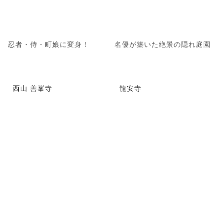
忍者・侍・町娘に変身！
名優が築いた絶景の隠れ庭園
西山 善峯寺
龍安寺