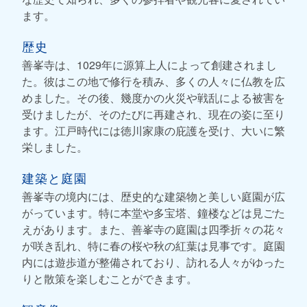
ます。
歴史
善峯寺は、1029年に源算上人によって創建されまし
た。彼はこの地で修行を積み、多くの人々に仏教を広
めました。その後、幾度かの火災や戦乱による被害を
受けましたが、そのたびに再建され、現在の姿に至り
ます。江戸時代には徳川家康の庇護を受け、大いに繁
栄しました。
建築と庭園
善峯寺の境内には、歴史的な建築物と美しい庭園が広
がっています。特に本堂や多宝塔、鐘楼などは見ごた
えがあります。また、善峯寺の庭園は四季折々の花々
が咲き乱れ、特に春の桜や秋の紅葉は見事です。庭園
内には遊歩道が整備されており、訪れる人々がゆった
りと散策を楽しむことができます。