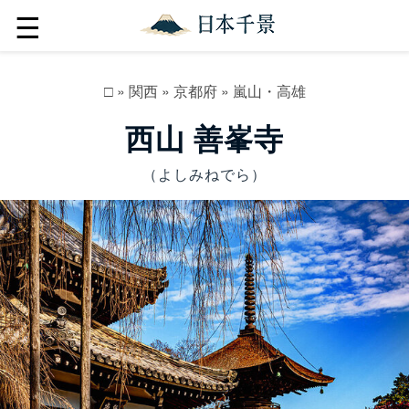
☰
□
»
関西
»
京都府
»
嵐山・高雄
西山 善峯寺
（よしみねでら）