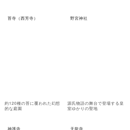
苔寺（西芳寺）
野宮神社
約120種の苔に覆われた幻想
源氏物語の舞台で登場する皇
的な庭園
室ゆかりの聖地
神護寺
天龍寺