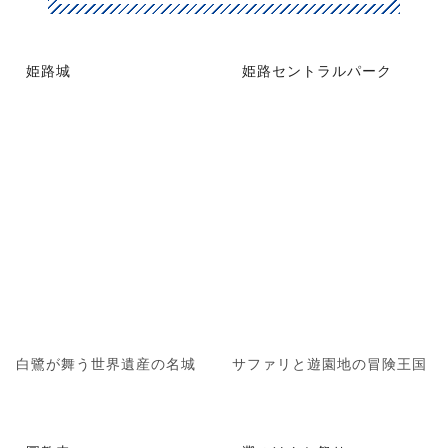
姫路城
姫路セントラルパーク
白鷺が舞う世界遺産の名城
サファリと遊園地の冒険王国