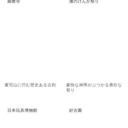
圓教寺
灘のけんか祭り
書写山に佇む歴史ある古刹
豪快な神輿がぶつかる勇壮な
祭り
日本玩具博物館
好古園