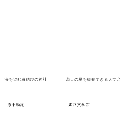
海を望む縁結びの神社
満天の星を観察できる天文台
原不動滝
姫路文学館