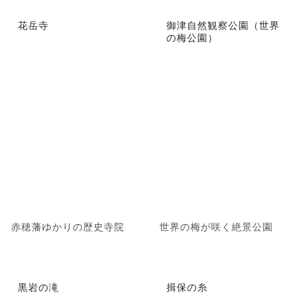
花岳寺
御津自然観察公園（世界
の梅公園）
赤穂藩ゆかりの歴史寺院
世界の梅が咲く絶景公園
黒岩の滝
揖保の糸