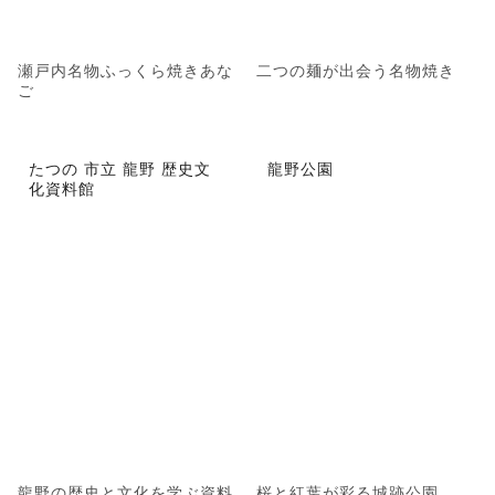
瀬戸内名物ふっくら焼きあな
二つの麺が出会う名物焼き
ご
たつの 市立 龍野 歴史文
龍野公園
化資料館
龍野の歴史と文化を学ぶ資料
桜と紅葉が彩る城跡公園