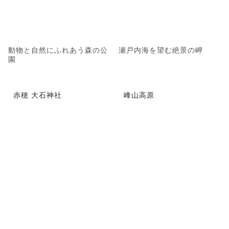
動物と自然にふれあう森の公
瀬戸内海を望む絶景の岬
園
赤穂 大石神社
峰山高原