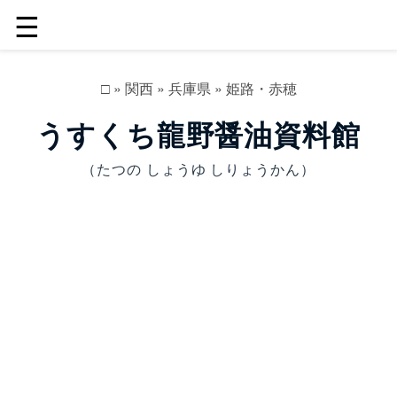
☰
□
»
関西
»
兵庫県
»
姫路・赤穂
うすくち龍野醤油資料館
（たつの しょうゆ しりょうかん）