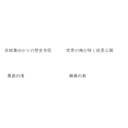
赤穂藩ゆかりの歴史寺院
世界の梅が咲く絶景公園
黒岩の滝
揖保の糸