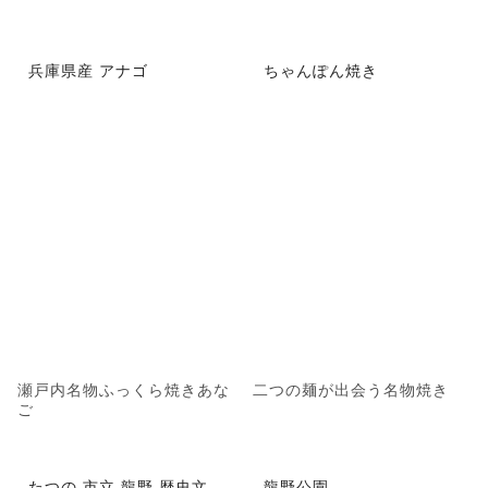
兵庫県産 アナゴ
ちゃんぽん焼き
瀬戸内名物ふっくら焼きあな
二つの麺が出会う名物焼き
ご
たつの 市立 龍野 歴史文
龍野公園