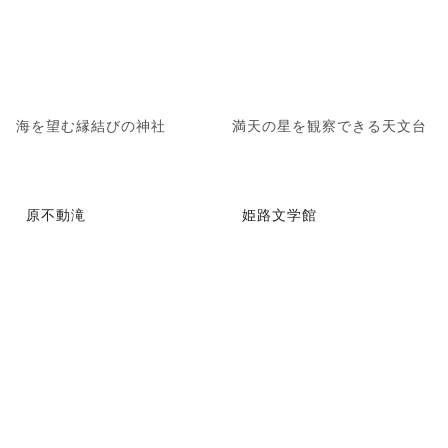
海を望む縁結びの神社
満天の星を観察できる天文台
原不動滝
姫路文学館