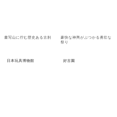
書写山に佇む歴史ある古刹
豪快な神輿がぶつかる勇壮な
祭り
日本玩具博物館
好古園