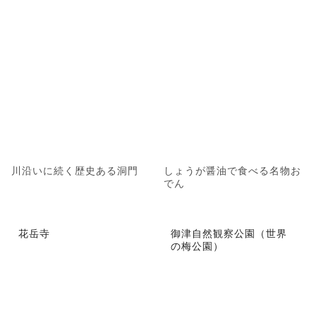
川沿いに続く歴史ある洞門
しょうが醤油で食べる名物お
でん
花岳寺
御津自然観察公園（世界
の梅公園）