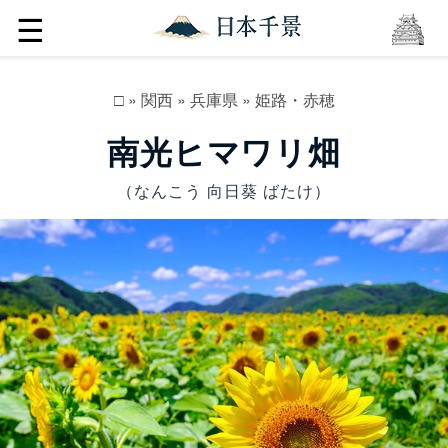
☰
□
»
関西
»
兵庫県
»
姫路・赤穂
南光ヒマワリ畑
（なんこう 向日葵 ばたけ）