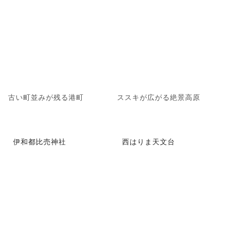
古い町並みが残る港町
ススキが広がる絶景高原
伊和都比売神社
西はりま天文台