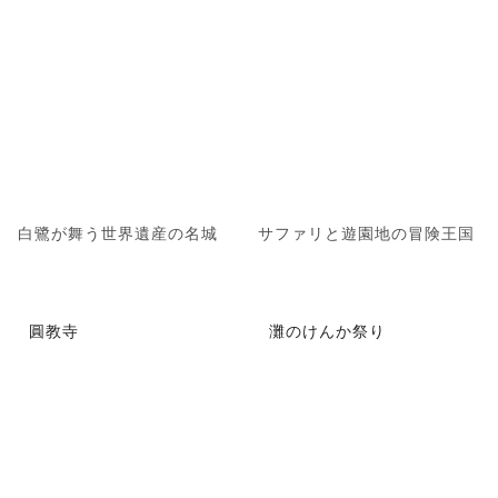
白鷺が舞う世界遺産の名城
サファリと遊園地の冒険王国
圓教寺
灘のけんか祭り