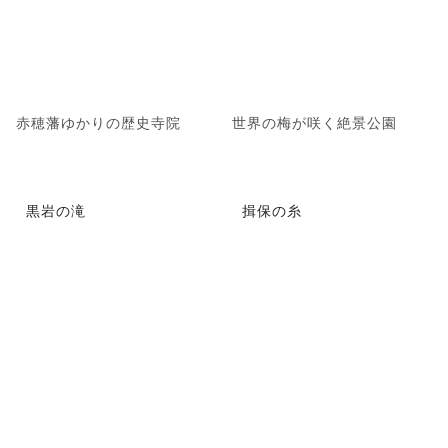
赤穂藩ゆかりの歴史寺院
世界の梅が咲く絶景公園
黒岩の滝
揖保の糸