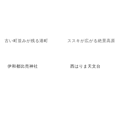
古い町並みが残る港町
ススキが広がる絶景高原
伊和都比売神社
西はりま天文台