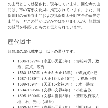
の山門として移築され、現存しています。因念寺の山
門は、市の有形文化財に指定されています。また、揖
保川町の光遍寺山門および揖保郡太子町常全の蓮光寺
山門も、どこの門かは定かではありませんが、龍野城
の城門を移築したものと伝えられています。
歴代城主
龍野城の歴代城主は、以下の通りです。
1506-1577年（永正3-天正5年）：赤松村秀、政
秀、広貞、広秀
1580-1587年（天正8-天正13年）：蜂須賀正勝
1587-1589年（天正13-天正15年）：福島正則
1589-1594年（天正15-文禄3年）：木下勝俊
1594-1595年（文禄3-文禄4年）：小出吉政
1595-1600年（文禄4-慶長5年）：豊臣政権蔵入
地、石川光元（城番）
1600-1617年（慶長5-元和3年）：池田輝政、利