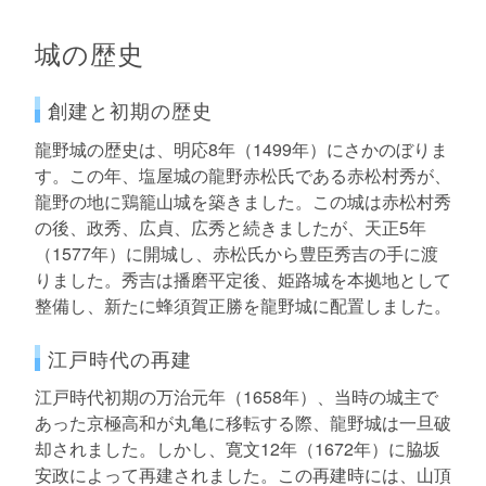
城の歴史
創建と初期の歴史
龍野城の歴史は、明応8年（1499年）にさかのぼりま
す。この年、塩屋城の龍野赤松氏である赤松村秀が、
龍野の地に鶏籠山城を築きました。この城は赤松村秀
の後、政秀、広貞、広秀と続きましたが、天正5年
（1577年）に開城し、赤松氏から豊臣秀吉の手に渡
りました。秀吉は播磨平定後、姫路城を本拠地として
整備し、新たに蜂須賀正勝を龍野城に配置しました。
江戸時代の再建
江戸時代初期の万治元年（1658年）、当時の城主で
あった京極高和が丸亀に移転する際、龍野城は一旦破
却されました。しかし、寛文12年（1672年）に脇坂
安政によって再建されました。この再建時には、山頂