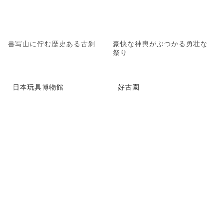
書写山に佇む歴史ある古刹
豪快な神輿がぶつかる勇壮な
祭り
日本玩具博物館
好古園