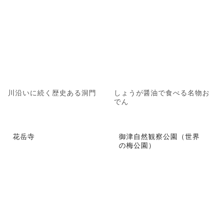
川沿いに続く歴史ある洞門
しょうが醤油で食べる名物お
でん
花岳寺
御津自然観察公園（世界
の梅公園）