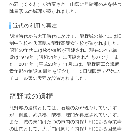
の郭（くるわ）が放棄され、山麓に居館部のみを持つ
陣屋形式の城郭が築かれました。
近代の利用と再建
明治時代から大正時代にかけて、龍野城の跡地には旧
制中学校や兵庫県立龍野高等女学校が置かれました。
昭和50年代には櫓や御殿が再建され、現在の本丸御
殿は1979年（昭和54年）に再建されたものです。ま
た、2011年（平成23年）11月には、龍野商工会議所
青年部の創設30周年を記念して、3日間限定で発泡ス
チロール製の天守が設置されました。
龍野城の遺構
龍野城の遺構としては、石垣のみが現存しています
が、御殿、武具櫓、隅櫓、埋門が再建されています。
また、城の東門はたつの市内の揖保川町にある浄栄寺
の山門として、大手門は同じく揖保川町にある因念寺