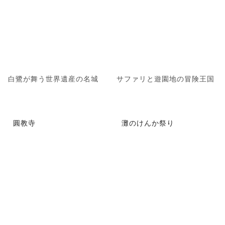
白鷺が舞う世界遺産の名城
サファリと遊園地の冒険王国
圓教寺
灘のけんか祭り