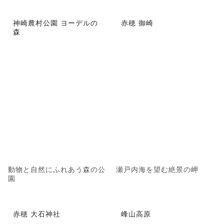
神崎農村公園 ヨーデルの
赤穂 御崎
森
動物と自然にふれあう森の公
瀬戸内海を望む絶景の岬
園
赤穂 大石神社
峰山高原