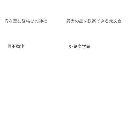
海を望む縁結びの神社
満天の星を観察できる天文台
原不動滝
姫路文学館