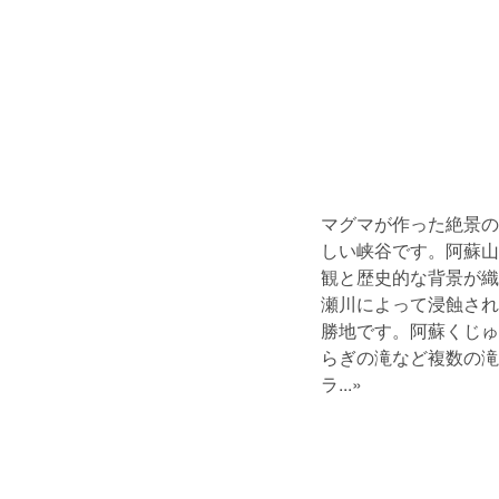
マグマが作った絶景の
しい峡谷です。阿蘇山
観と歴史的な背景が織
瀬川によって浸蝕され
勝地です。阿蘇くじゅ
らぎの滝など複数の滝
ラ
...»