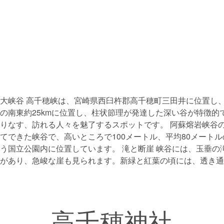
大峡谷 高千穂峡は、宮崎県西臼杵郡高千穂町三田井に位置し
の南東約25kmに位置し、柱状節理が発達した深い谷が特徴的
りなす、訪れる人々を魅了するスポットです。 阿蘇熔岩峡谷の
てできた峡谷で、高いところで100メートル、平均80メートル
う国立公園内に位置しています。 滝と断崖 峡谷には、玉垂の
があり、急峻な崖も見られます。新緑と紅葉の頃には、透き通
高千穂神社