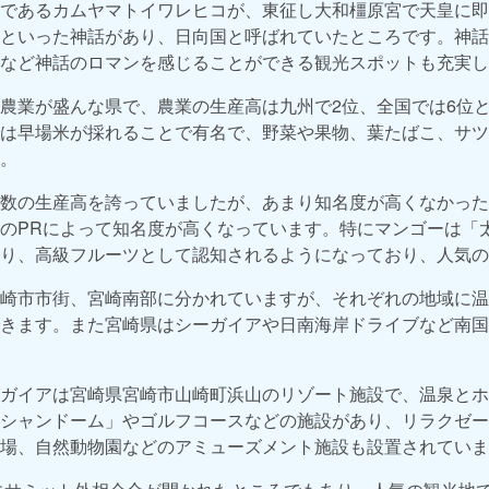
であるカムヤマトイワレヒコが、東征し大和橿原宮で天皇に即
といった神話があり、日向国と呼ばれていたところです。神話
など神話のロマンを感じることができる観光スポットも充実し
農業が盛んな県で、農業の生産高は九州で2位、全国では6位
は早場米が採れることで有名で、野菜や果物、葉たばこ、サツ
。
数の生産高を誇っていましたが、あまり知名度が高くなかった
のPRによって知名度が高くなっています。特にマンゴーは「
り、高級フルーツとして認知されるようになっており、人気の
崎市市街、宮崎南部に分かれていますが、それぞれの地域に温
きます。また宮崎県はシーガイアや日南海岸ドライブなど南国
ガイアは宮崎県宮崎市山崎町浜山のリゾート施設で、温泉とホ
シャンドーム」やゴルフコースなどの施設があり、リラクゼー
場、自然動物園などのアミューズメント施設も設置されていま