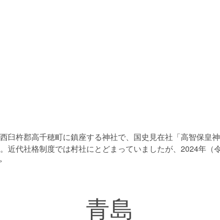
西臼杵郡高千穂町に鎮座する神社で、国史見在社「高智保皇神
。近代社格制度では村社にとどまっていましたが、2024年（
»
青島