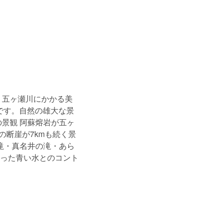
、五ヶ瀬川にかかる美
です。自然の雄大な景
景観 阿蘇熔岩が五ヶ
の断崖が7kmも続く景
滝・真名井の滝・あら
った青い水とのコント