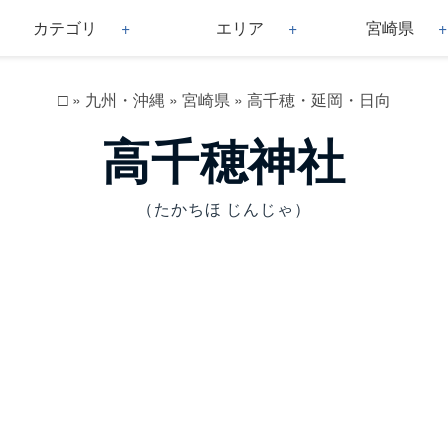
カテゴリ
エリア
宮崎県
□
»
九州・沖縄
»
宮崎県
»
高千穂・延岡・日向
高千穂神社
（たかちほ じんじゃ）