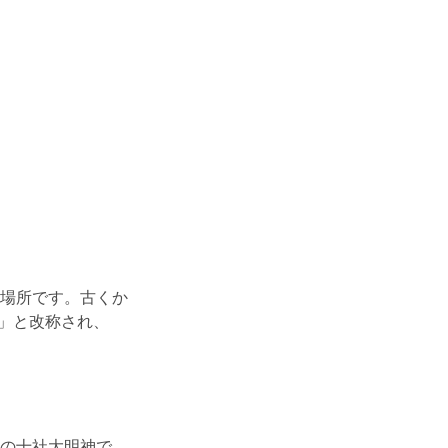
場所です。古くか
社」と改称され、
の十社大明神で