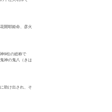
花開耶姫命、彦火
神9柱の総称で
鬼神の鬼八（きは
に助け出され、そ