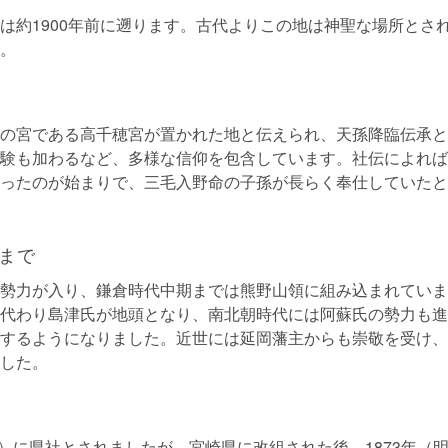
は約1900年前に遡ります。古代よりこの地は神聖な場所とさ
。
の宮である高千穂宮が置かれた地と伝えられ、天孫降臨伝承と
験も加わるなど、多様な信仰を包含しています。社伝によれば
ったのが始まりで、三毛入野命の子孫が長らく奉仕していたと
まで
勢力が入り、鎌倉時代中期までは熊野山領に組み込まれていま
代わり島津氏が地頭となり、南北朝時代には阿蘇氏の勢力も進
するようになりました。近世には延岡藩主からも崇敬を受け、
した。
4年）に県社とされましたが、宮崎県に改組された後、1873年（