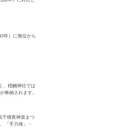
。
43年）に無位から
く、槵觸神社では
が奉納されます。
「高千穂夜神楽まつ
、「手力雄」・