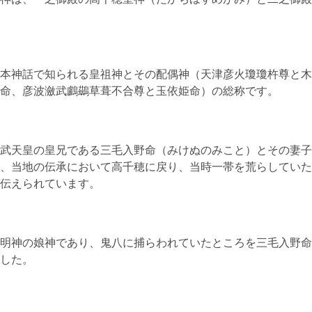
本神話で知られる皇祖神とその配偶神（天津彦火瓊瓊杵尊と木
命、彦波瀲武鸕鷀草葺不合尊と玉依姫命）の総称です。
武天皇の皇兄である三毛入野命（みけぬのみこと）とその妻子
、当地の伝承において高千穂に戻り、当時一帯を荒らしていた
伝えられています。
明神の娘神であり、鬼八に捕らわれていたところを三毛入野命
した。