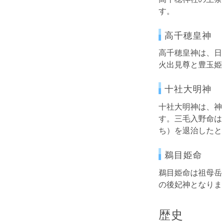
す。
高千穂皇神
高千穂皇神は、日
火出見尊と豊玉姫
十社大明神
十社大明神は、神
す。三毛入野命は
ち）を退治したと
鵜目姫命
鵜目姫命は祖母岳
の後妃神となりま
歴史