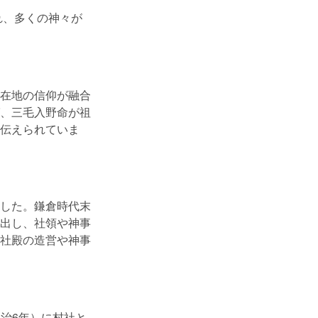
れ、多くの神々が
在地の信仰が融合
、三毛入野命が祖
伝えられていま
した。鎌倉時代末
出し、社領や神事
社殿の造営や神事
明治6年）に村社と