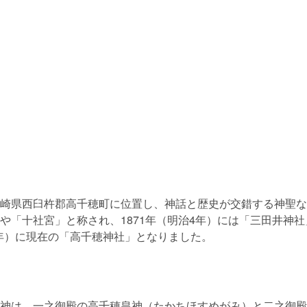
崎県西臼杵郡高千穂町に位置し、神話と歴史が交錯する神聖な
や「十社宮」と称され、1871年（明治4年）には「三田井神
28年）に現在の「高千穂神社」となりました。
神は、一之御殿の高千穂皇神（たかちほすめがみ）と二之御殿