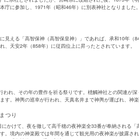
本庁に参加し、1971年（昭和46年）に別表神社となりました
に見える「高智保神（高智保皇神）」であれば、承和10年（8
れ、天安2年（858年）に従四位上に昇ったとされています。
に行われ、その年の豊作を祈る祭りです。槵觸神社との関連が深
ます。神輿の巡幸が行われ、天真名井まで神輿が運ばれ、神楽
まつり
23日にかけて、夜を徹して高千穂の夜神楽全33番が奉納される
す。境内の神楽殿では年間を通じて観光用の夜神楽が披露され