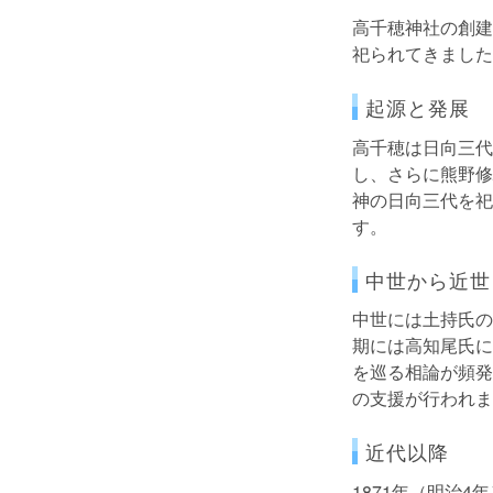
高千穂神社の創建
祀られてきました
起源と発展
高千穂は日向三代
し、さらに熊野修
神の日向三代を祀
す。
中世から近世
中世には土持氏の
期には高知尾氏に
を巡る相論が頻発
の支援が行われま
近代以降
1871年（明治