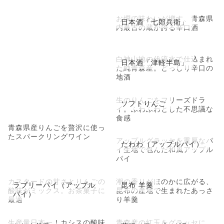
お燗で味わいが増す、青森県
日本酒「七郎兵衛」
内最古の蔵が誇る辛口酒
白神山地の伏流水で仕込まれ
日本酒「津軽半島」
た純青森産。どっしり辛口の
地酒
生のりんごをフリーズドラ
ソフトりんご
イ。ふわふわとした不思議な
食感
青森県産りんごを贅沢に使っ
たスパークリングワイン
アップルグラッセを重厚なパ
たわわ（アップルパイ）
イ生地で包んだ和風アップル
パイ
カスタードの甘さとりんごの
潮の香りがほのかに広がる、
ラブリーパイ（アップル
昆布 羊羹
酸味がミックス。お茶菓子に
昆布の産地で生まれたあっさ
パイ）
最適
り羊羹
生産量日本一！カシスの酸味
青森産の紅玉をグラッセに。