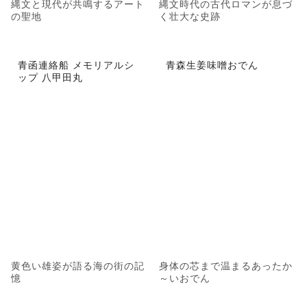
縄文と現代が共鳴するアート
縄文時代の古代ロマンが息づ
の聖地
く壮大な史跡
青函連絡船 メモリアルシ
青森生姜味噌おでん
ップ 八甲田丸
黄色い雄姿が語る海の街の記
身体の芯まで温まるあったか
憶
～いおでん