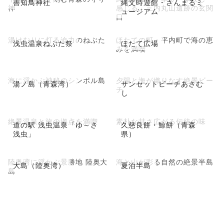
善知鳥神社
縄文時遊館・さんまるミ
神
感じる」三内丸山遺跡の玄関
ュージアム
口
湯けむりに灯る迫力のねぶた
ほたての町・平内町で海の恵
浅虫温泉ねぶた祭
ほたて広場
みを満喫
海に浮かぶ神秘のシンボル島
夕陽と海が織りなす絶景ビー
湯ノ島（青森湾）
サンセットビーチあさむ
チ
し
絶景温泉と旅の拠点を満喫
素朴な甘さ広がる伝統の味
道の駅 浅虫温泉「ゆ～さ
久慈良餅・鯨餅（青森
浅虫」
県）
陸奥湾に浮かぶ景勝地 陸奥大
海と山が彩る自然の絶景半島
大島（陸奥湾）
夏泊半島
島