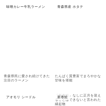
味噌カレー牛乳ラーメン
青森県産 ホタテ
青森県民に愛され続けてきた
たんぱく質豊富でまろやかな
注目のラーメン
甘味を堪能
『新巻鮭』なしに正月を迎え
アオモリ シードル
新巻鮭
ることはできないと言われた
縁起物