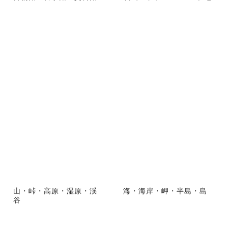
山・峠・高原・湿原・渓
海・海岸・岬・半島・島
谷