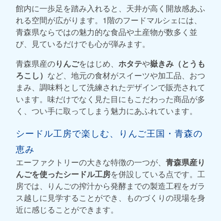
館内に一歩足を踏み入れると、天井が高く開放感あふ
れる空間が広がります。1階のフードマルシェには、
青森県ならではの魅力的な食品や土産物が数多く並
び、見ているだけでも心が弾みます。
青森県産の
りんご
をはじめ、
ホタテ
や
嶽きみ（とうも
ろこし）
など、地元の食材がスイーツや加工品、おつ
まみ、調味料として洗練されたデザインで販売されて
います。味だけでなく見た目にもこだわった商品が多
く、つい手に取ってしまう魅力にあふれています。
シードル工房で楽しむ、りんご王国・青森の
恵み
エーファクトリーの大きな特徴の一つが、
青森県産り
んごを使ったシードル工房
を併設している点です。工
房では、りんごの搾汁から発酵までの製造工程をガラ
ス越しに見学することができ、ものづくりの現場を身
近に感じることができます。