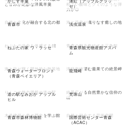
かしす羊羹
薄紅（アップルグラッ
と甘みが絶妙な洋風羊羹
程よい酸味とグミのような弾
セ）
力が◎
自然と文化が融合する北の都
海と温泉が織りなす癒しの地
青森市
浅虫温泉
ねぶたの迫力を体感する館
青森の魅力集結する三角館
ねぶたの家 ワ・ラッセ
青森県観光物産館アスパ
ム
海と街が輝く開放的な散策地
津軽海峡望む最果ての絶景岬
青森ウォーターフロント
龍飛崎
（青森ベイエリア）
りんごの魅力満載の道の駅
絶景広がる自然豊かな信仰の
道の駅なみおか アップル
梵珠山
山
ヒル
木造建築と森の歴史を学ぶ館
自然と融合する芸術空間
青森市森林博物館
国際芸術センター青森
（ACAC）