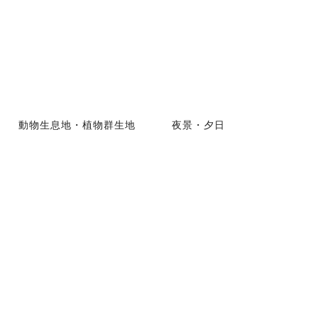
動物生息地・植物群生地
夜景・夕日