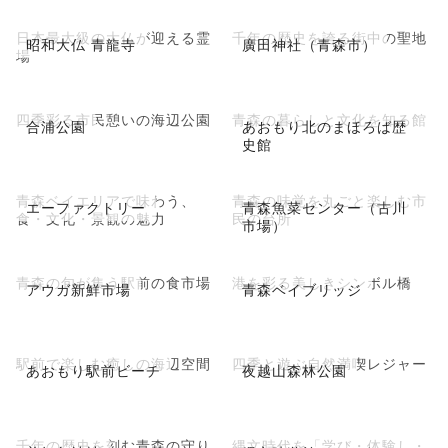
日本最大級の大仏が迎える霊
千年の歴史を誇る街中の聖地
昭和大仏 青龍寺
廣田神社（青森市）
場
四季彩る市民憩いの海辺公園
青森の暮らしと文化を知る館
合浦公園
あおもり北のまほろば歴
史館
青森ベイエリアで味わう、
青森の味覚を丸ごと楽しむ市
エーファクトリー
青森魚菜センター（古川
食・文化・景観の魅力
民の台所
市場）
青森の旬が集う駅前の食市場
港を彩る美しきシンボル橋
アウガ新鮮市場
青森ベイブリッジ
駅前で楽しむ癒しの海辺空間
四季と遊ぶ自然満喫レジャー
あおもり駅前ビーチ
夜越山森林公園
千年の歴史を刻む青森の守り
縄文時代を「学び・体験し・