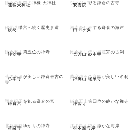
鎌倉の学問の神様 天神社
ツツジが彩る鎌倉の古寺
荏柄天神社
安養院
鶴岡八幡宮へ続く歴史参道
湘南を代表する鎌倉の海岸
段葛
由比ヶ浜
鎌倉五山第五位の禅寺
比企谷に佇む日蓮宗の古刹
浄妙寺
長興山 妙本寺
苔の石段が美しい鎌倉最古の
夢窓疎石の庭園が美しい名刹
杉本寺
錦屏山 瑞泉寺
寺
護良親王を祀る鎌倉の宮
鎌倉五山第四位の静かな禅寺
鎌倉宮
浄智寺
北条泰時ゆかりの禅寺
江の島を望む静かな海岸
常楽寺
材木座海岸