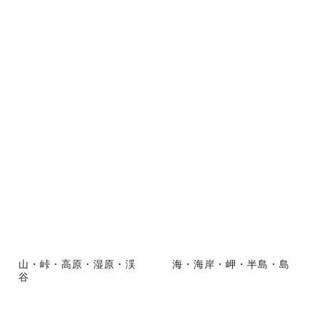
山・峠・高原・湿原・渓
海・海岸・岬・半島・島
谷