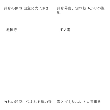
鎌倉の象徴 国宝の大仏さま
鎌倉幕府、源頼朝ゆかりの聖
地
報国寺
江ノ電
竹林の静寂に包まれる禅の寺
海と街を結ぶレトロ電車旅