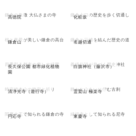
鎌倉の象徴 大仏さまの寺
鎌倉七口の歴史を歩く切通し
高徳院
化粧坂
桜と夜景が美しい鎌倉の高台
鎌倉と三浦を結んだ歴史の道
鎌倉山
名越切通
四季彩る都市の癒しの緑園
義経伝説が息づく歴史神社
長久保公園 都市緑化植物
白旗神社（藤沢市）
園
時宗総本山の静寂と祈り
静かな山あいに佇む古刹
清浄光寺（遊行寺）
霊鷲山 極楽寺
閻魔大王で知られる鎌倉の寺
縁切寺として知られる尼寺
円応寺
東慶寺