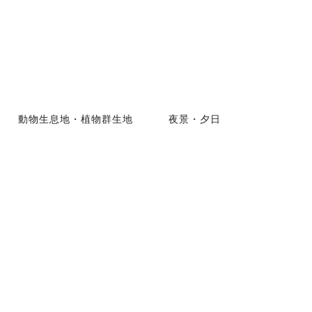
動物生息地・植物群生地
夜景・夕日