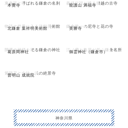
東身延と呼ばれる鎌倉の名刹
義経伝説が残る腰越の古寺
本覺寺
龍護山 満福寺
物語の世界に入る洋館美術館
鎌倉唯一の尼寺と花の寺
北鎌倉 葉祥明美術館
英勝寺
開運の神様を祀る鎌倉の神社
江ノ電と鳥居が並ぶ鎌倉名所
葛原岡神社
御霊神社（鎌倉市）
紫陽花と由比ヶ浜の絶景寺
普明山 成就院
神奈川県