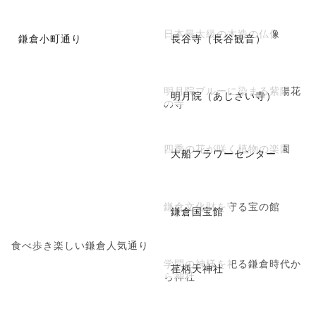
日本最大級の木造の仏像
鎌倉小町通り
長谷寺（長谷観音）
明月院ブルーに染まる紫陽花
明月院（あじさい寺）
の寺
四季の花が咲く植物の楽園
大船フラワーセンター
鎌倉文化財を守る宝の館
鎌倉国宝館
食べ歩き楽しい鎌倉人気通り
学問の神様を祀る鎌倉時代か
荏柄天神社
ら神社