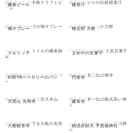
鎌倉生まれの本格クラフトビ
建長寺ゆかりの伝統精進汁
鎌倉ビール
建長汁
ール
鎌倉定番みやげの鳩サブレー
長谷名物やわらか力餅
鳩サブレー
権五郎 力餅
くるみとキャラメルの鎌倉銘
70種類以上の鎌倉人気豆菓子
クルミッ子
まめやの豆菓子
菓
天然酵母の味わい深い鎌倉パ
鎌倉五山第二位の禅寺
KIBIYAベーカリーのパン
円覚寺
ン
材木座に佇む浄土宗大本山
鎌倉五山第一位の格式高い禅
天照山 光明寺
建長寺
寺
白衣観音が見守る大船の名所
お金を洗って福を招く開運神
大船観音寺
銭洗弁財天 宇賀福神社
社