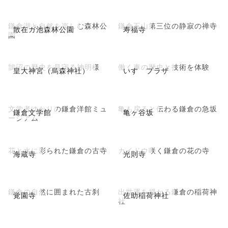
鎌倉湖と自然を楽しむ森林公
鎌倉五山第三位の静寂の禅寺
散在ガ池森林公園
寿福寺
園
鵠沼の歴史を見守る神明様
働く車の歴史と技術を体験
皇大神宮（烏森神社）
いすゞプラザ
文学者ゆかりの鎌倉洋館ミュ
亀も戻ると伝わる鎌倉の急坂
鎌倉文学館
亀ヶ谷坂
ージアム
花と水に彩られた鎌倉の古寺
カイドウ咲く鎌倉の花の寺
海蔵寺
光則寺
鎌倉の自然に囲まれた古刹
出世運を授かる鎌倉の稲荷神
覚園寺
佐助稲荷神社
社