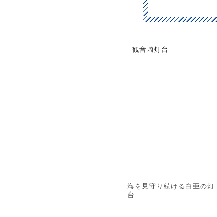
観音埼灯台
海を見守り続ける白亜の灯
台