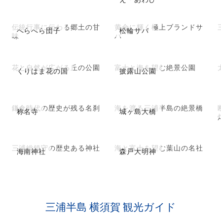
伝統行事に伝わる郷土の甘
黄金に輝く極上ブランドサ
へらへら団子
松輪サバ
味
バ
花と自然が広がる丘の公園
富士と海を望む絶景公園
くりはま花の国
披露山公園
鎌倉時代の歴史が残る名刹
海を渡る三浦半島の絶景橋
称名寺
城ヶ島大橋
三浦総鎮守の歴史ある神社
海と富士を望む葉山の名社
海南神社
森戸大明神
三浦半島 横須賀 観光ガイド