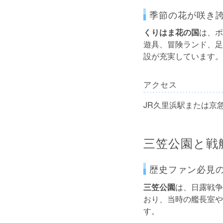
季節の花が咲き
くりはま花の国
は、ポ
遊具、冒険ランド、足
設が充実しています。
アクセス
JR久里浜駅または京
三笠公園と戦
歴史ファン必見
三笠公園
は、日露戦争
おり、当時の艦長室や
す。