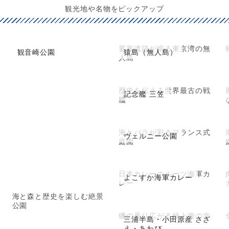
観光地や名物をピックアップ
要塞遺跡が眠る東京湾の無
観音崎公園
猿島（無人島）
人島
歴史を伝える世界最古の戦
記念艦 三笠
艦
海とバラが彩るフランス式
ヴェルニー公園
庭園
日本カレーのルーツ海軍カ
よこすか海軍カレー
レー
海と森と歴史を楽しむ絶景
公園
磯の香り広がる極上海の幸
三浦半島・小田原産 さざ
え・あわび