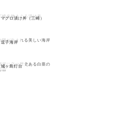
三崎名物まぐろ漬け丼
マグロ漬け丼（三崎）
太陽が生まれる美しい海岸
逗子海岸
断崖に立つ歴史ある白亜の
城ヶ島灯台
灯台