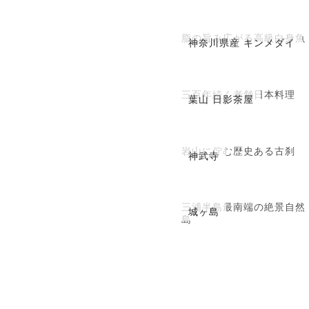
脂の旨み広がる高級白身魚
神奈川県産 キンメダイ
三百年続く老舗日本料理
葉山 日影茶屋
岩山に佇む歴史ある古刹
神武寺
三浦半島最南端の絶景自然
城ヶ島
島