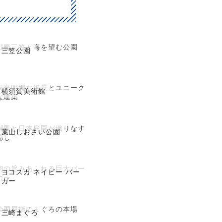
戦艦三笠と海を望む公園
三笠公園
風光明媚な絶景とユニーク
横須賀美術館
な建築
潮風と日本庭園が織りなす
葉山しおさい公園
癒し
肉の旨みあふれる巨大バー
ヨコスカ ネイビー バー
ガー
ガー
全国屈指のまぐろの本場
三崎まぐろ