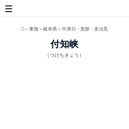
☰
□
»
東海
»
岐阜県
»
中津川・恵那・多治見
付知峡
（つけちきょう）