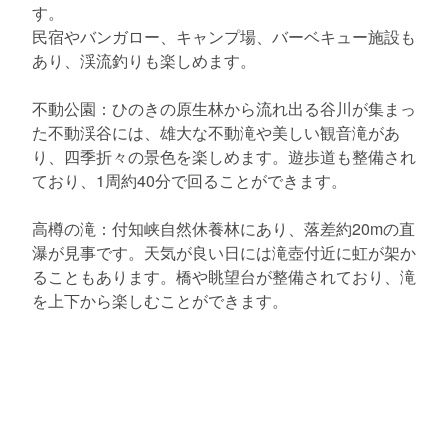
す。
民宿やバンガロー、キャンプ場、バーベキュー施設も
あり、渓流釣りも楽しめます。
不動公園：ひのきの原生林から流れ出る谷川が集まっ
た不動渓谷には、雄大な不動滝や美しい観音滝があ
り、四季折々の景色を楽しめます。遊歩道も整備され
ており、1周約40分で回ることができます。
高樽の滝：付知峡自然休養林にあり、落差約20mの直
瀑が見事です。天気が良い日には滝壺付近に虹が架か
ることもあります。橋や眺望台が整備されており、滝
を上下から楽しむことができます。