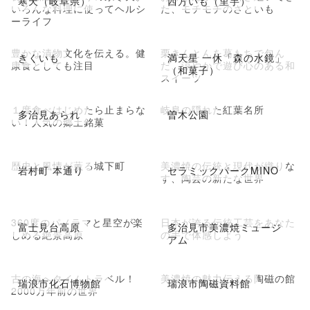
寒天（岐阜県）
西方いも（里芋）
いろんな料理に使ってヘルシ
た、モチモチのさといも
ーライフ
豊かな漬物文化を伝える。健
栗きんとんを葛もちで包ん
きくいも
満天星 一休「森の水鏡」
康食としても注目
だ、涼やかで遊び心のある和
（和菓子）
スイーツ
１度食べはじめたら止まらな
岐阜の隠れた紅葉名所
多治見あられ
曽木公園
い！人気の郷土銘菓
歴史と風情が薫る城下町
美濃焼の伝統と現代が織りな
岩村町 本通り
セラミックパークMINO
す、陶芸の新たな世界
360度のパノラマと星空が楽
日本が誇る伝統工芸をあなた
富士見台高原
多治見市美濃焼ミュージ
しめる絶景高原
の手で体感しよう
アム
古の海へタイムトラベル！
美濃焼の魅力伝える陶磁の館
瑞浪市化石博物館
瑞浪市陶磁資料館
2000万年前の世界