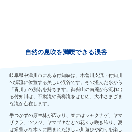
自然の息吹を満喫できる渓谷
岐阜県中津川市にある付知峡は、木曽川支流・付知川
の源流に位置する美しい渓谷です。その澄んだ水から
「青川」の別名を持ちます。御嶽山の南麓から流れ出
る付知川は、不動滝や高樽滝をはじめ、大小さまざま
な滝が点在します。
手つかずの原生林が広がり、春にはシャクナゲ、ヤマ
ザクラ、ツツジ、ヤマブキなどの花々が咲き誇り、夏
は緑豊かな木々に囲まれた涼しい川遊びや釣りを楽し