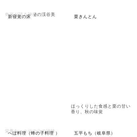
奇岩が語る神秘の渓谷美
新寝覚の床
栗きんとん
ほっくりした食感と栗の甘い
香り、秋の味覚
栄養たっぷりの山の珍味
へぼ料理（蜂の子料理 ）
五平もち（岐阜県）