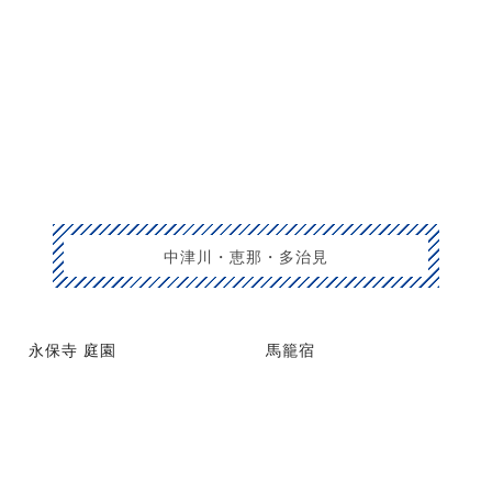
中津川・恵那・多治見
永保寺 庭園
馬籠宿