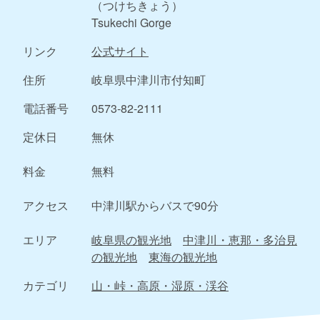
（つけちきょう）
Tsukechi Gorge
リンク
公式サイト
住所
岐阜県中津川市付知町
電話番号
0573-82-2111
定休日
無休
料金
無料
アクセス
中津川駅からバスで90分
エリア
岐阜県の観光地
中津川・恵那・多治見
の観光地
東海の観光地
カテゴリ
山・峠・高原・湿原・渓谷