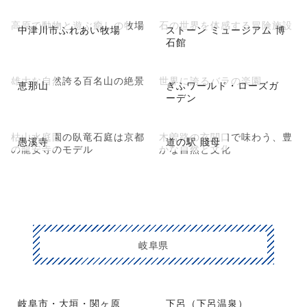
高原で動物と遊ぶ癒しの牧場
石の世界を体感する冒険施設
中津川市ふれあい牧場
ストーン ミュージアム 博
石館
雄大な自然誇る百名山の絶景
世界に誇るバラの楽園
恵那山
ぎふワールド・ローズガ
ーデン
枯山水庭園の臥竜石庭は京都
木曽路の玄関口で味わう、豊
愚溪寺
道の駅 賤母
の龍安寺のモデル
かな自然と文化
岐阜県
岐阜市・大垣・関ヶ原
下呂（下呂温泉）