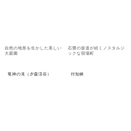
自然の地形を生かした美しい
石畳の坂道が続くノスタルジ
大庭園
ックな宿場町
竜神の滝（夕森渓谷）
付知峡