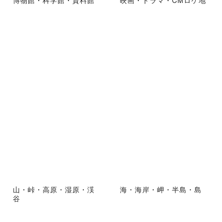
博物館・科学館・資料館
映画・ドラマ・CMロケ地
山・峠・高原・湿原・渓
海・海岸・岬・半島・島
谷