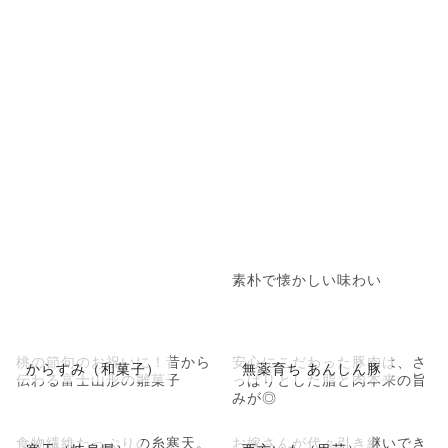
素朴で懐かしい味わい
桃の節句のお祝いに！昔から
安心にこだわった豚肉は、さ
からすみ（和菓子）
無薬育ち あんしん豚
伝わる富士山形の雛菓子
っぱりとした脂と肉本来の旨
みが◎
食物繊維たっぷりの糸寒天。
お嫁さんが代々引き継いでき