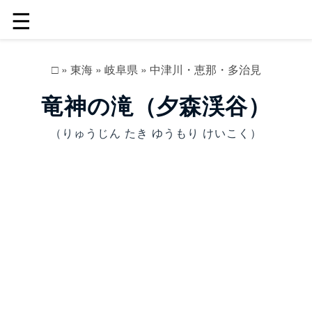
☰
□
»
東海
»
岐阜県
»
中津川・恵那・多治見
竜神の滝（夕森渓谷）
（りゅうじん たき ゆうもり けいこく）