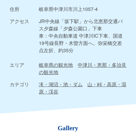
住所
岐阜県中津川市川上1057-4
アクセス
JR中央線「坂下駅」から北恵那交通バ
ス夕森線「夕森公園口」下車
車：中央自動車道 中津川IC下車、国道
19号線長野・木曽方面へ。弥栄橋交差
点左折、約35分
エリア
岐阜県の観光地
中津川・恵那・多治見
の観光地
カテゴリ
滝・湖沼・池・ダム
山・峠・高原・湿
原・渓谷
Gallery