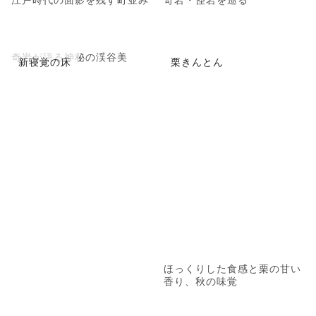
奇岩が語る神秘の渓谷美
新寝覚の床
栗きんとん
ほっくりした食感と栗の甘い
香り、秋の味覚