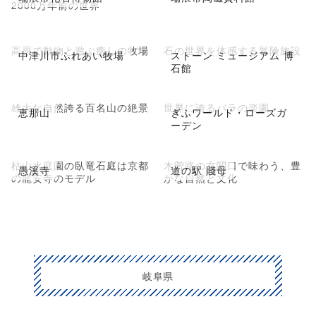
2000万年前の世界
高原で動物と遊ぶ癒しの牧場
石の世界を体感する冒険施設
中津川市ふれあい牧場
ストーン ミュージアム 博
石館
雄大な自然誇る百名山の絶景
世界に誇るバラの楽園
恵那山
ぎふワールド・ローズガ
ーデン
枯山水庭園の臥竜石庭は京都
木曽路の玄関口で味わう、豊
愚溪寺
道の駅 賤母
の龍安寺のモデル
かな自然と文化
岐阜県