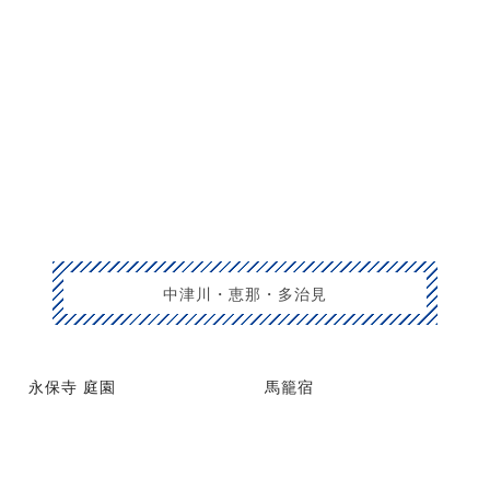
中津川・恵那・多治見
永保寺 庭園
馬籠宿