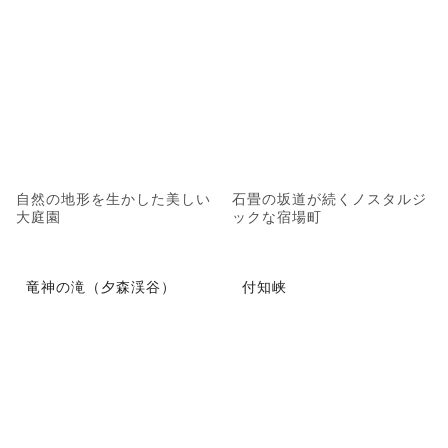
自然の地形を生かした美しい
石畳の坂道が続くノスタルジ
大庭園
ックな宿場町
竜神の滝（夕森渓谷）
付知峡