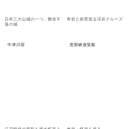
日本三大山城の一つ、難攻不
奇岩と絶景巡る渓谷クルーズ
落の城
中津川宿
恵那峡遊覧船
江戸時代の面影を残す町並み
奇岩・怪岩を巡る