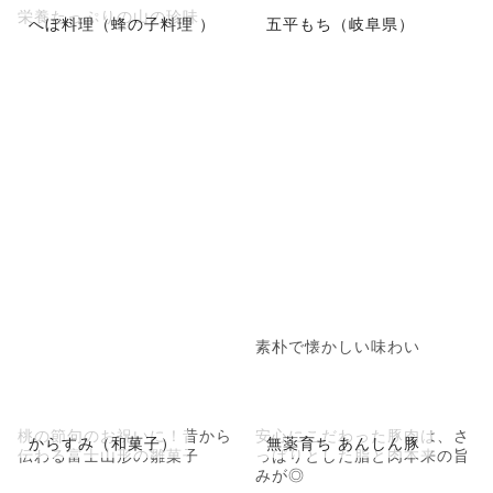
栄養たっぷりの山の珍味
へぼ料理（蜂の子料理 ）
五平もち（岐阜県）
素朴で懐かしい味わい
桃の節句のお祝いに！昔から
安心にこだわった豚肉は、さ
からすみ（和菓子）
無薬育ち あんしん豚
伝わる富士山形の雛菓子
っぱりとした脂と肉本来の旨
みが◎