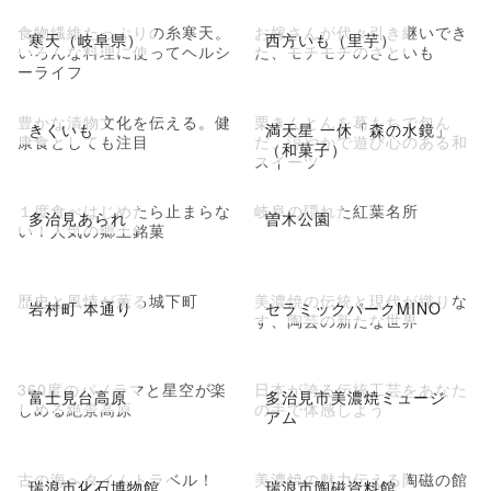
食物繊維たっぷりの糸寒天。
お嫁さんが代々引き継いでき
寒天（岐阜県）
西方いも（里芋）
いろんな料理に使ってヘルシ
た、モチモチのさといも
ーライフ
豊かな漬物文化を伝える。健
栗きんとんを葛もちで包ん
きくいも
満天星 一休「森の水鏡」
康食としても注目
だ、涼やかで遊び心のある和
（和菓子）
スイーツ
１度食べはじめたら止まらな
岐阜の隠れた紅葉名所
多治見あられ
曽木公園
い！人気の郷土銘菓
歴史と風情が薫る城下町
美濃焼の伝統と現代が織りな
岩村町 本通り
セラミックパークMINO
す、陶芸の新たな世界
360度のパノラマと星空が楽
日本が誇る伝統工芸をあなた
富士見台高原
多治見市美濃焼ミュージ
しめる絶景高原
の手で体感しよう
アム
古の海へタイムトラベル！
美濃焼の魅力伝える陶磁の館
瑞浪市化石博物館
瑞浪市陶磁資料館