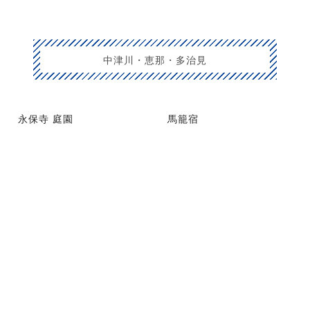
中津川・恵那・多治見
永保寺 庭園
馬籠宿