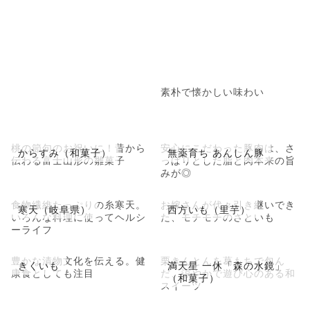
素朴で懐かしい味わい
桃の節句のお祝いに！昔から
安心にこだわった豚肉は、さ
からすみ（和菓子）
無薬育ち あんしん豚
伝わる富士山形の雛菓子
っぱりとした脂と肉本来の旨
みが◎
食物繊維たっぷりの糸寒天。
お嫁さんが代々引き継いでき
寒天（岐阜県）
西方いも（里芋）
いろんな料理に使ってヘルシ
た、モチモチのさといも
ーライフ
豊かな漬物文化を伝える。健
栗きんとんを葛もちで包ん
きくいも
満天星 一休「森の水鏡」
康食としても注目
だ、涼やかで遊び心のある和
（和菓子）
スイーツ