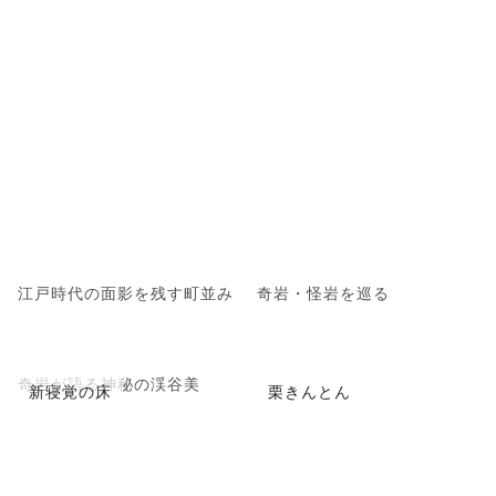
江戸時代の面影を残す町並み
奇岩・怪岩を巡る
奇岩が語る神秘の渓谷美
新寝覚の床
栗きんとん