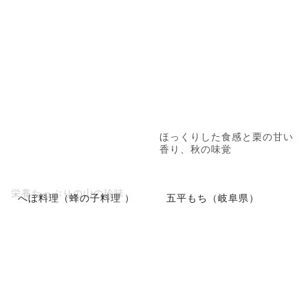
ほっくりした食感と栗の甘い
香り、秋の味覚
栄養たっぷりの山の珍味
へぼ料理（蜂の子料理 ）
五平もち（岐阜県）