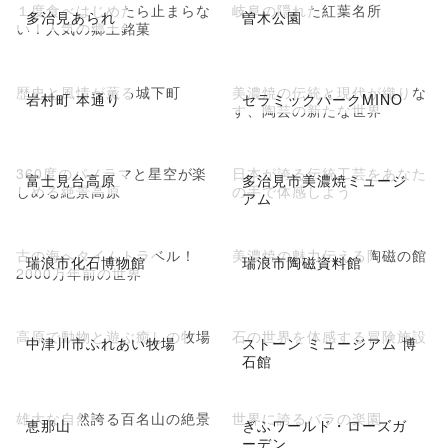
１度食べはじめたら止まらな
岐阜の隠れた紅葉名所
多治見あられ
曽木公園
い！人気の郷土銘菓
歴史と風情が薫る城下町
美濃焼の伝統と現代が織りな
岩村町 本通り
セラミックパークMINO
す、陶芸の新たな世界
360度のパノラマと星空が楽
日本が誇る伝統工芸をあなた
富士見台高原
多治見市美濃焼ミュージ
しめる絶景高原
の手で体感しよう
アム
古の海へタイムトラベル！
美濃焼の魅力伝える陶磁の館
瑞浪市化石博物館
瑞浪市陶磁資料館
2000万年前の世界
高原で動物と遊ぶ癒しの牧場
石の世界を体感する冒険施設
中津川市ふれあい牧場
ストーン ミュージアム 博
石館
雄大な自然誇る百名山の絶景
世界に誇るバラの楽園
恵那山
ぎふワールド・ローズガ
ーデン