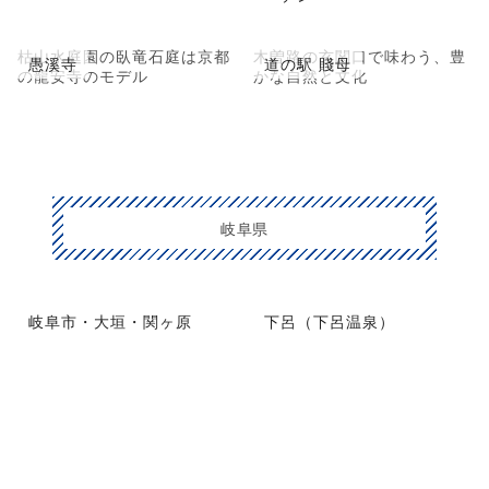
枯山水庭園の臥竜石庭は京都
木曽路の玄関口で味わう、豊
愚溪寺
道の駅 賤母
の龍安寺のモデル
かな自然と文化
岐阜県
岐阜市・大垣・関ヶ原
下呂（下呂温泉）