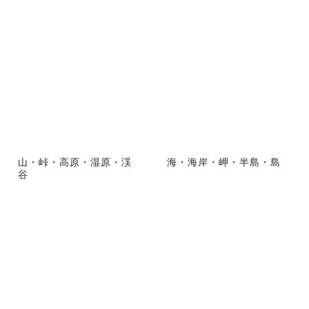
山・峠・高原・湿原・渓
海・海岸・岬・半島・島
谷