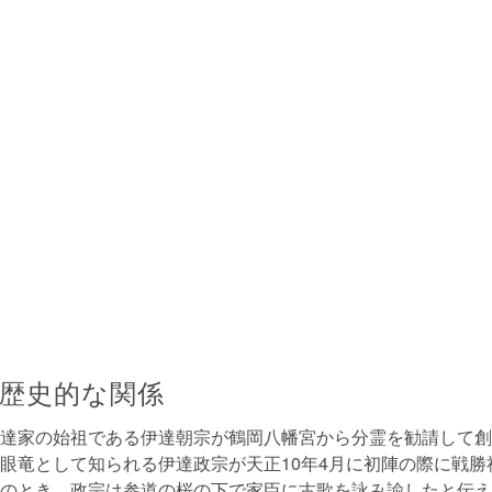
歴史的な関係
達家の始祖である伊達朝宗が鶴岡八幡宮から分霊を勧請して創
眼竜として知られる伊達政宗が天正10年4月に初陣の際に戦勝
のとき、政宗は参道の桜の下で家臣に古歌を詠み諭したと伝え