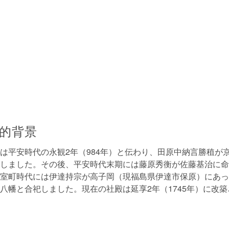
的背景
は平安時代の永観2年（984年）と伝わり、田原中納言勝稙が
しました。その後、平安時代末期には藤原秀衡が佐藤基治に命
室町時代には伊達持宗が高子岡（現福島県伊達市保原）にあっ
八幡と合祀しました。現在の社殿は延享2年（1745年）に改