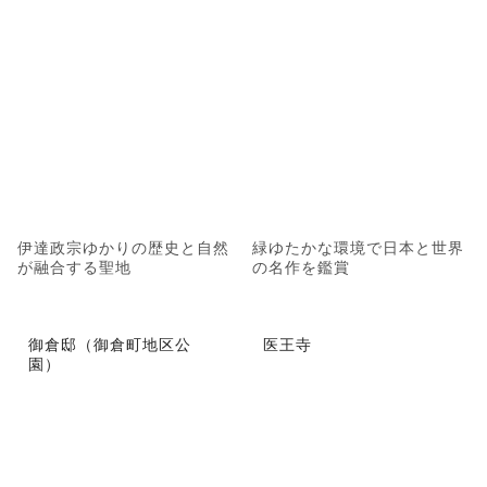
伊達政宗ゆかりの歴史と自然
緑ゆたかな環境で日本と世界
が融合する聖地
の名作を鑑賞
御倉邸（御倉町地区公
医王寺
園）