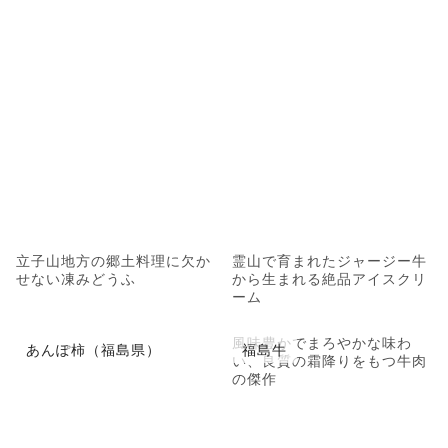
立子山地方の郷土料理に欠か
霊山で育まれたジャージー牛
せない凍みどうふ
から生まれる絶品アイスクリ
ーム
風味豊かでまろやかな味わ
あんぽ柿（福島県）
福島牛
い、良質の霜降りをもつ牛肉
の傑作