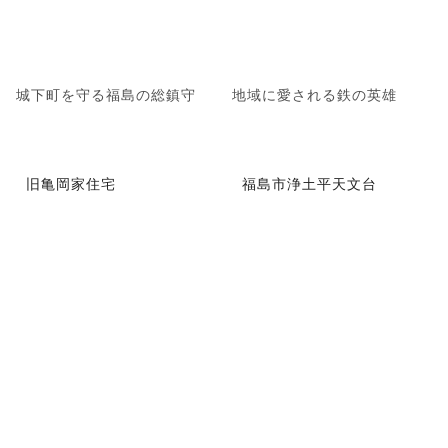
城下町を守る福島の総鎮守
地域に愛される鉄の英雄
旧亀岡家住宅
福島市浄土平天文台