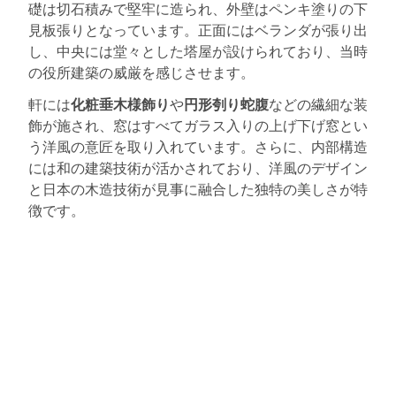
礎は切石積みで堅牢に造られ、外壁はペンキ塗りの下
見板張りとなっています。正面にはベランダが張り出
し、中央には堂々とした塔屋が設けられており、当時
の役所建築の威厳を感じさせます。
軒には
化粧垂木様飾り
や
円形刳り蛇腹
などの繊細な装
飾が施され、窓はすべてガラス入りの上げ下げ窓とい
う洋風の意匠を取り入れています。さらに、内部構造
には和の建築技術が活かされており、洋風のデザイン
と日本の木造技術が見事に融合した独特の美しさが特
徴です。