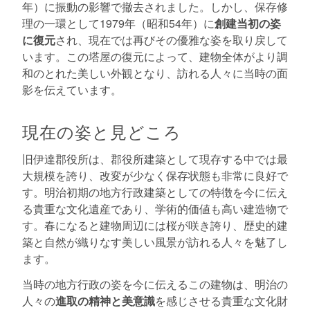
年）に振動の影響で撤去されました。しかし、保存修
理の一環として1979年（昭和54年）に
創建当初の姿
に復元
され、現在では再びその優雅な姿を取り戻して
います。この塔屋の復元によって、建物全体がより調
和のとれた美しい外観となり、訪れる人々に当時の面
影を伝えています。
現在の姿と見どころ
旧伊達郡役所は、郡役所建築として現存する中では最
大規模を誇り、改変が少なく保存状態も非常に良好で
す。明治初期の地方行政建築としての特徴を今に伝え
る貴重な文化遺産であり、学術的価値も高い建造物で
す。春になると建物周辺には桜が咲き誇り、歴史的建
築と自然が織りなす美しい風景が訪れる人々を魅了し
ます。
当時の地方行政の姿を今に伝えるこの建物は、明治の
人々の
進取の精神と美意識
を感じさせる貴重な文化財