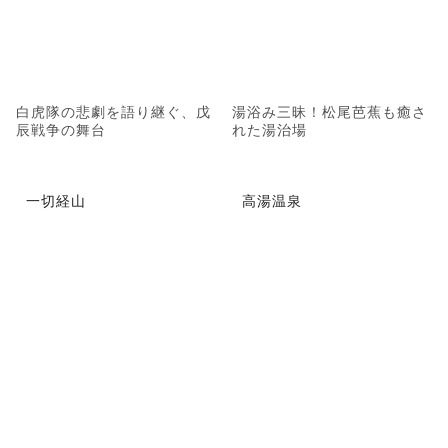
白虎隊の悲劇を語り継ぐ、戊
湯浴み三昧！松尾芭蕉も癒さ
辰戦争の舞台
れた湯治場
一切経山
高湯温泉