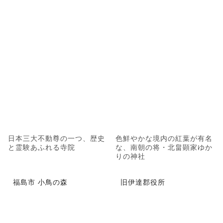
日本三大不動尊の一つ、歴史
色鮮やかな境内の紅葉が有名
と霊験あふれる寺院
な、南朝の将・北畠顕家ゆか
りの神社
福島市 小鳥の森
旧伊達郡役所