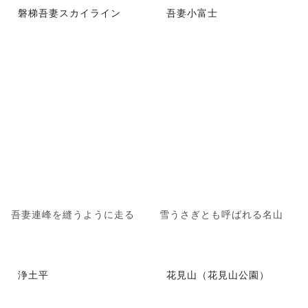
磐梯吾妻スカイライン
吾妻小富士
吾妻連峰を縫うように走る
雪うさぎとも呼ばれる名山
浄土平
花見山（花見山公園）