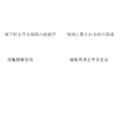
城下町を守る福島の総鎮守
地域に愛される鉄の英雄
旧亀岡家住宅
福島市浄土平天文台