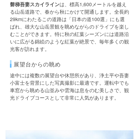
磐梯吾妻スカイライン
は、標高1,600メートルを越え
る山岳道路で、春から秋にかけて開通します。全長約
29kmにわたるこの道路は「日本の道100選」にも選
ばれ、雄大な山岳景観を眺めながらのドライブを楽し
むことができます。特に秋の紅葉シーズンには道路沿
いに広がる錦絵のような紅葉が絶景で、毎年多くの観
光客が訪れます。
展望台からの眺め
途中には複数の展望台や休憩所があり、浄土平や吾妻
小富士を背景にした写真撮影に最適です。運転中でも
車窓から眺める山並みや雲海は息をのむ美しさで、観
光ドライブコースとして非常に人気があります。