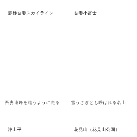
磐梯吾妻スカイライン
吾妻小富士
吾妻連峰を縫うように走る
雪うさぎとも呼ばれる名山
浄土平
花見山（花見山公園）