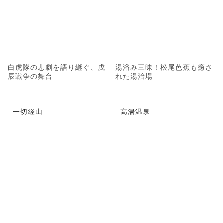
白虎隊の悲劇を語り継ぐ、戊
湯浴み三昧！松尾芭蕉も癒さ
辰戦争の舞台
れた湯治場
一切経山
高湯温泉