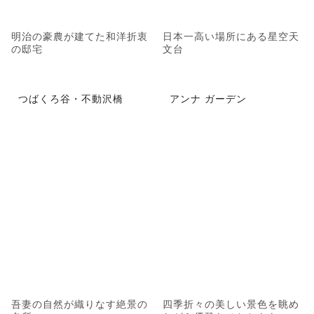
明治の豪農が建てた和洋折衷
日本一高い場所にある星空天
の邸宅
文台
つばくろ谷・不動沢橋
アンナ ガーデン
吾妻の自然が織りなす絶景の
四季折々の美しい景色を眺め