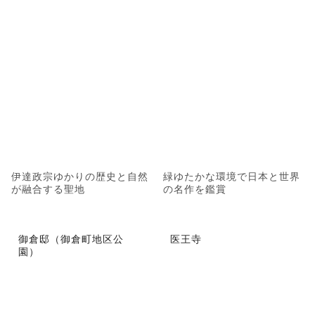
伊達政宗ゆかりの歴史と自然
緑ゆたかな環境で日本と世界
が融合する聖地
の名作を鑑賞
御倉邸（御倉町地区公
医王寺
園）