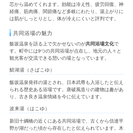
芯から温めてくれます。効能は冷え性、疲労回復、神
経痛、筋肉痛、関節痛など多岐にわたり、湯上がりに
は肌がしっとりとし、体が冷えにくいと評判です。
共同浴場の魅力
飯坂温泉を語る上で欠かせないのが
共同浴場文化
で
す。町中には9つの共同浴場が点在し、地元の人々と
観光客が交流できる憩いの場となっています。
鯖湖湯（さばこゆ）
飯坂温泉発祥の湯とされ、日本武尊も入浴したと伝え
られる歴史ある浴場です。唐破風造りの建物は趣があ
り、古き良き温泉情緒を今に伝えています。
波来湯（はこゆ）
新旧十綱橋の近くにある共同浴場で、古くから信達平
野が湖だった頃から存在したと伝えられています。木