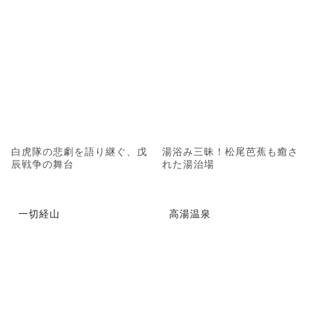
白虎隊の悲劇を語り継ぐ、戊
湯浴み三昧！松尾芭蕉も癒さ
辰戦争の舞台
れた湯治場
一切経山
高湯温泉