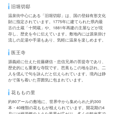
旧堀切邸
温泉街中心にある「旧堀切邸」は、国の登録有形文化
財に指定されています。1775年に建てられた県内最
古の土蔵「十間蔵」や、1881年再建の主屋などが現
存し、歴史を今に伝えています。敷地内には源泉掛け
流しの足湯や手湯もあり、気軽に温泉を楽しめます。
医王寺
源義経に仕えた佐藤継信・忠信兄弟の菩提寺であり、
歴史的にも重要な寺院です。芭蕉もこの地を訪れ、二
人を偲んで句を詠んだと伝えられています。境内は静
かで落ち着いた雰囲気に包まれています。
花ももの里
約80アールの敷地に、世界中から集められた約300
本・40種類の花ももが植えられています。開花期の4
月には桃源郷のような風景が広がり、多くの観光客で