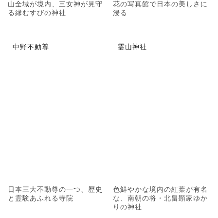
山全域が境内、三女神が見守
花の写真館で日本の美しさに
る縁むすびの神社
浸る
中野不動尊
霊山神社
日本三大不動尊の一つ、歴史
色鮮やかな境内の紅葉が有名
と霊験あふれる寺院
な、南朝の将・北畠顕家ゆか
りの神社