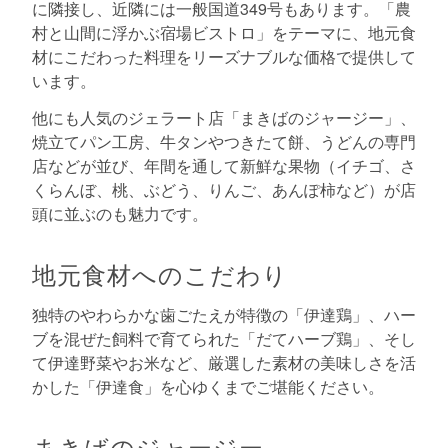
に隣接し、近隣には一般国道349号もあります。「農
村と山間に浮かぶ宿場ビストロ」をテーマに、地元食
材にこだわった料理をリーズナブルな価格で提供して
います。
他にも人気のジェラート店「まきばのジャージー」、
焼立てパン工房、牛タンやつきたて餅、うどんの専門
店などが並び、年間を通して新鮮な果物（イチゴ、さ
くらんぼ、桃、ぶどう、りんご、あんぽ柿など）が店
頭に並ぶのも魅力です。
地元食材へのこだわり
独特のやわらかな歯ごたえが特徴の「伊達鶏」、ハー
ブを混ぜた飼料で育てられた「だてハーブ鶏」、そし
て伊達野菜やお米など、厳選した素材の美味しさを活
かした「伊達食」を心ゆくまでご堪能ください。
まきばのジャージー