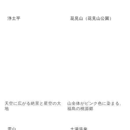
浄土平
花見山（花見山公園）
天空に広がる絶景と星空の大
山全体がピンク色に染まる、
地
福島の桃源郷
霊山
土湯温泉