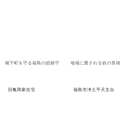
城下町を守る福島の総鎮守
地域に愛される鉄の英雄
旧亀岡家住宅
福島市浄土平天文台