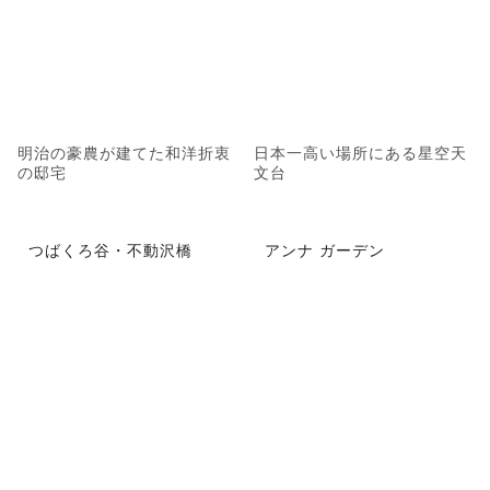
明治の豪農が建てた和洋折衷
日本一高い場所にある星空天
の邸宅
文台
つばくろ谷・不動沢橋
アンナ ガーデン