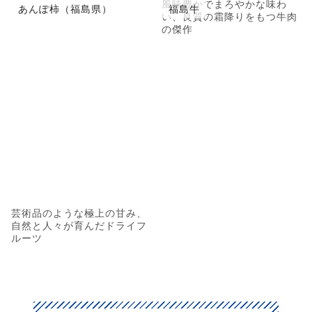
風味豊かでまろやかな味わ
あんぽ柿（福島県）
福島牛
い、良質の霜降りをもつ牛肉
の傑作
芸術品のような極上の甘み、
自然と人々が育んだドライフ
ルーツ