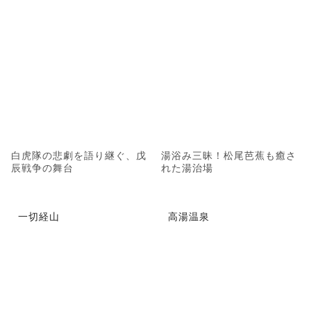
白虎隊の悲劇を語り継ぐ、戊
湯浴み三昧！松尾芭蕉も癒さ
辰戦争の舞台
れた湯治場
一切経山
高湯温泉