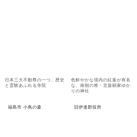
日本三大不動尊の一つ、歴史
色鮮やかな境内の紅葉が有名
と霊験あふれる寺院
な、南朝の将・北畠顕家ゆか
りの神社
福島市 小鳥の森
旧伊達郡役所