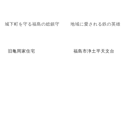
城下町を守る福島の総鎮守
地域に愛される鉄の英雄
旧亀岡家住宅
福島市浄土平天文台