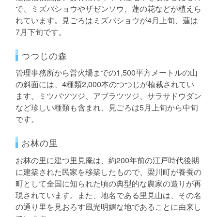
で、ミズバショウやザゼンソウ、蓮の花などが植えら
れています。見ごろはミズバショウが4月上旬、蓮は
7月下旬です。
つつじの森
管理事務所から営火場までの1,500平方メートルの山
の斜面には、4種類2,000本のつつじが植裁されてい
ます。ミツバツツジ、アブラツツジ、サラサドウダン
など珍しい種類も含まれ、見ごろは5月上旬から中旬
です。
お林の里
お林の里に建つ里見庵は、約200年前の江戸時代後期
に建築された民家を移築したもので、梁川町が養蚕の
町として全国に知られた頃の典型的な農家の造りが再
現されています。また、地名である里見山は、その名
の通り里を見おろす風光明媚な地であることに由来し