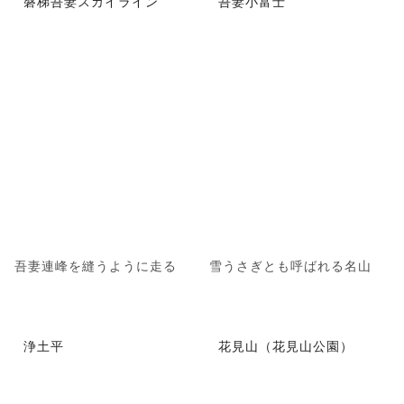
磐梯吾妻スカイライン
吾妻小富士
吾妻連峰を縫うように走る
雪うさぎとも呼ばれる名山
浄土平
花見山（花見山公園）