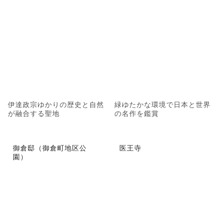
伊達政宗ゆかりの歴史と自然
緑ゆたかな環境で日本と世界
が融合する聖地
の名作を鑑賞
御倉邸（御倉町地区公
医王寺
園）