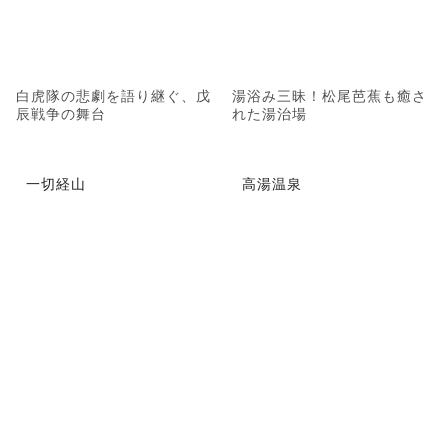
白虎隊の悲劇を語り継ぐ、戊
湯浴み三昧！松尾芭蕉も癒さ
辰戦争の舞台
れた湯治場
一切経山
高湯温泉