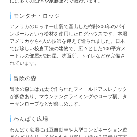
には多くの団体や家族連れで賑わいます。
モンタナ・ロッジ
アメリカのロッキー山麓で産出した樹齢300年のパイ
ンポールという松材を使用したログハウスです。本場
アメリカから4人の技師を迎えて造られました。日本
では珍しい校倉工法の建物で、広々とした100平方メ
ートルの部屋が2部屋、洗面所、トイレなどが完備さ
れています。
冒険の森
冒険の森には丸太で作られたフィールドアスレチック
が多数あり、マウンテンクライミングやロープ橋、タ
ーザンロープなどが楽しめます。
わんぱく広場
わんぱく広場には豆自動車や大型コンビネーション遊
具などがあり、子どもたちが楽しく遊べる設備が充実