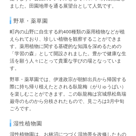
ました。田園地帯を通る展望台として人気です。
野草・薬草園
町内の山野に自生する約400種類の薬用植物などが植
えられており、珍しい植物を観察することができま
す。薬用植物に関する基礎的な知識を深めるための
「学習の森」として開設されました。豊かで健康な生
活を願う人々にとって貴重な学びの場となっていま
す。
野草・薬草園では、伊達政宗が朝鮮出兵から帰国する
際に持ち帰り植えたとされる臥龍梅（がりゅうばい）
を楽しむことができます。この臥龍梅は宮城県松島瑞
巌寺のものから分枝されたもので、見ごろは3月中旬
ごろです。
湿性植物園
湿性植物園は、お林沼につづく湿地帯を改修したもの