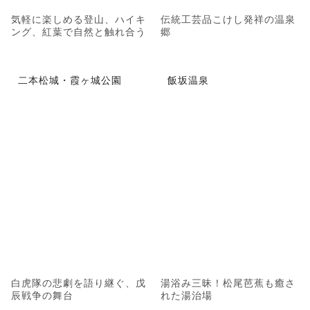
気軽に楽しめる登山、ハイキ
伝統工芸品こけし発祥の温泉
ング、紅葉で自然と触れ合う
郷
二本松城・霞ヶ城公園
飯坂温泉
白虎隊の悲劇を語り継ぐ、戊
湯浴み三昧！松尾芭蕉も癒さ
辰戦争の舞台
れた湯治場