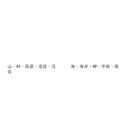
山・峠・高原・湿原・渓
海・海岸・岬・半島・島
谷