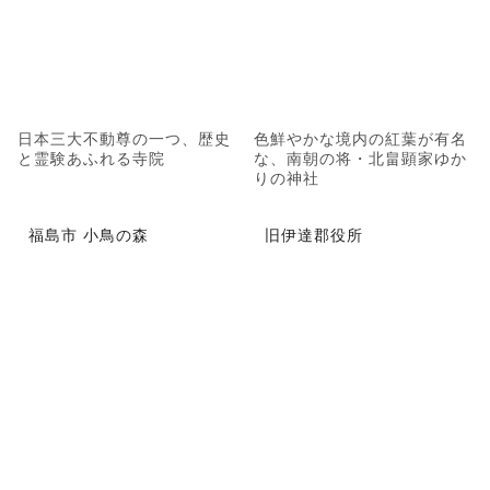
日本三大不動尊の一つ、歴史
色鮮やかな境内の紅葉が有名
と霊験あふれる寺院
な、南朝の将・北畠顕家ゆか
りの神社
福島市 小鳥の森
旧伊達郡役所