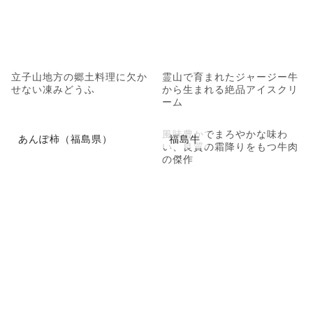
立子山地方の郷土料理に欠か
霊山で育まれたジャージー牛
せない凍みどうふ
から生まれる絶品アイスクリ
ーム
風味豊かでまろやかな味わ
あんぽ柿（福島県）
福島牛
い、良質の霜降りをもつ牛肉
の傑作