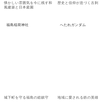
懐かしい雰囲気を今に残す和
歴史と信仰が息づく古刹
風建築と日本庭園
福島稲荷神社
へたれガンダム
城下町を守る福島の総鎮守
地域に愛される鉄の英雄