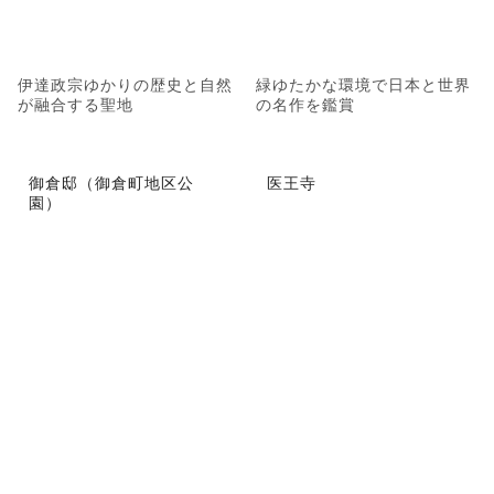
伊達政宗ゆかりの歴史と自然
緑ゆたかな環境で日本と世界
が融合する聖地
の名作を鑑賞
御倉邸（御倉町地区公
医王寺
園）