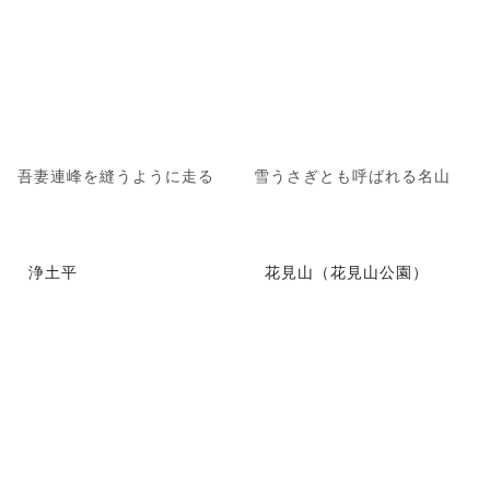
吾妻連峰を縫うように走る
雪うさぎとも呼ばれる名山
浄土平
花見山（花見山公園）