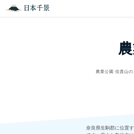
農
農業公園 信貴山の
奈良県生駒郡に位置す