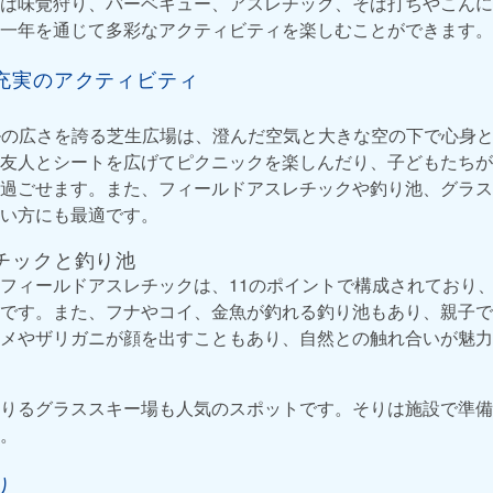
は味覚狩り、バーベキュー、アスレチック、そば打ちやこんに
一年を通じて多彩なアクティビティを楽しむことができます。
充実のアクティビティ
ートルの広さを誇る芝生広場は、澄んだ空気と大きな空の下で心身
友人とシートを広げてピクニックを楽しんだり、子どもたちが
過ごせます。また、フィールドアスレチックや釣り池、グラス
い方にも最適です。
チックと釣り池
フィールドアスレチックは、11のポイントで構成されており
です。また、フナやコイ、金魚が釣れる釣り池もあり、親子で
メやザリガニが顔を出すこともあり、自然との触れ合いが魅力
りるグラススキー場も人気のスポットです。そりは施設で準備
。
り