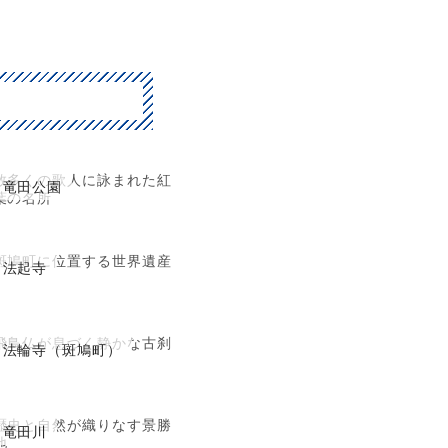
数多くの歌人に詠まれた紅
竜田公園
葉の名所
斑鳩町に位置する世界遺産
法起寺
飛鳥仏が息づく静かな古刹
法輪寺（斑鳩町）
歴史と自然が織りなす景勝
竜田川
地