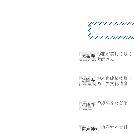
四季折々の花が美しく咲く
長岳寺
釜口のお大師さん
世界最古の木造建築物群で
法隆寺
日本最初の世界文化遺産
日本仏教の源流をたどる世
法隆寺
界遺産
学問の神が鎮座する古社
斑鳩神社