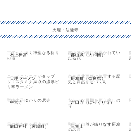
天理・法隆寺
古代から続く神聖なる祈り
郡山藩の藩庁が置かれてい
石上神宮
郡山城（大和国）
の地
た名城
ニラとニンニクがタップ
奈良県北西部に位置する歴
天理ラーメン
斑鳩町（奈良県）
リ！スタミナ満点の濃厚ピ
史と自然が息づく町
リ辛ラーメン
聖徳太子ゆかりの尼寺
安らかな最期を願う癒しの
中宮寺
吉田寺（ぽっくり寺）
寺
風の神を祀る歴史の社
和歌と自然が織りなす斑鳩
龍田神社（斑鳩町）
三室山
の名勝