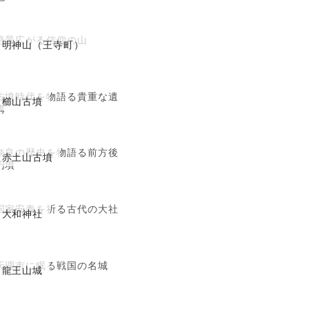
絶景広がる信仰の山
明神山（王寺町）
古墳時代を物語る貴重な遺
櫛山古墳
構
奈良の歴史を物語る前方後
赤土山古墳
円墳
国家安泰を祈る古代の大社
大和神社
天理市に眠る戦国の名城
龍王山城