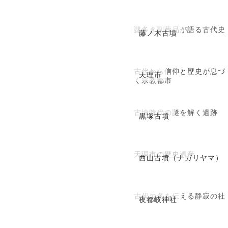
謎多き副葬品が語る古代史
藤ノ木古墳
古代から信仰と歴史が息づ
天理市
く宗教都市
古墳時代の謎を解く遺跡
黒塚古墳
天理市の歴史遺産
西山古墳（ナガリヤマ）
古代の名を伝える静寂の社
夜都岐神社