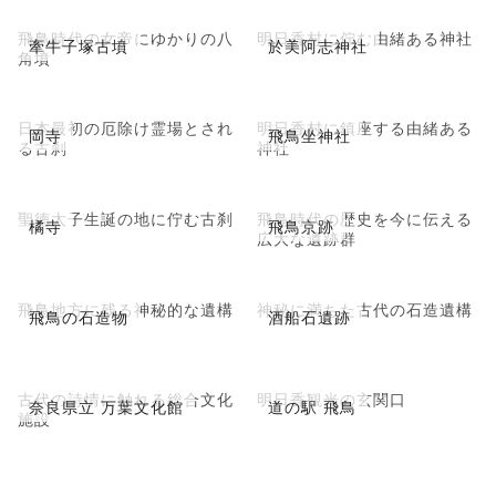
飛鳥時代の女帝にゆかりの八
明日香村に佇む由緒ある神社
牽牛子塚古墳
於美阿志神社
角墳
日本最初の厄除け霊場とされ
明日香村に鎮座する由緒ある
岡寺
飛鳥坐神社
る古刹
神社
聖徳太子生誕の地に佇む古刹
飛鳥時代の歴史を今に伝える
橘寺
飛鳥京跡
広大な遺跡群
飛鳥地方に残る神秘的な遺構
神秘に満ちた古代の石造遺構
飛鳥の石造物
酒船石遺跡
古代の詩情に触れる総合文化
明日香観光の玄関口
奈良県立 万葉文化館
道の駅 飛鳥
施設