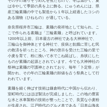
その字の通りそうめんを煮たもので、冬は温かく、夏
は冷やして季節の具を上に飾る。にゅうめんには、県
産三輪素麺の中でも製造から１年以上経過したコシの
ある涸物（ひねもの）が適している。
奈良県桜井市三輪は、素麺の発祥地として知られ、こ
こで作られる素麺は「三輪素麺」と呼ばれています。
1200年以上前、日本最古の神社である大神神社で、
三輪山を御神体とする神社で、疫病と飢餓に苦しむ民
の救済を祈ったところ、神の啓示を受けた三輪の里で
小麦を育て、粉に挽いて水でこね延ばし、糸状にした
ものが素麺の起源とされています。今でも大神神社の
祭神は素麺の守護神とされており、毎年「卜定祭」が
開かれ、その年の三輪素麺の卸値を占う祭典として行
われています。
素麺を細く伸ばす技術は鎌倉時代に中国から伝わり、
室町時代にはほぼ製法が完成しました。この地の豊富
な水と水車製粉の技術が整ったことで、良質な小麦粉
が生産され、江戸時代のグルメ本である「日本山海名