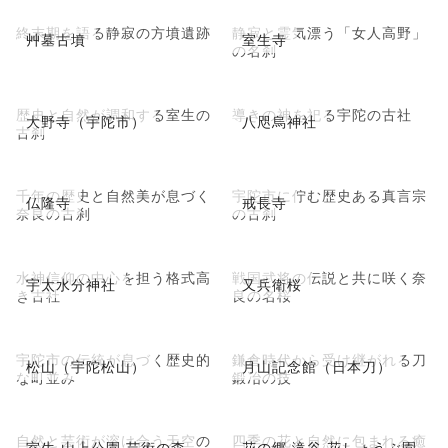
終末期を語る静寂の方墳遺跡
静寂と霊気漂う「女人高野」
艸墓古墳
室生寺
の名刹
歴史と自然が調和する室生の
導きの神を祀る宇陀の古社
大野寺（宇陀市）
八咫烏神社
古刹
千年の歴史と自然美が息づく
宇陀市に佇む歴史ある真言宗
仏隆寺
戒長寺
奈良の古刹
の古刹
水神信仰の中心を担う格式高
戦国武将の伝説と共に咲く奈
宇太水分神社
又兵衛桜
き古社
良の名桜
宇陀市の伝統が息づく歴史的
鎌倉時代から受け継がれる刀
松山（宇陀松山）
月山記念館（日本刀）
な町並み
鍛冶の技
自然と芸術が溶け合う天空の
四季の花と自然に包まれる癒
室生 山上公園 芸術の森
花の郷 滝谷 花しょうぶ園