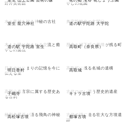
野外美術館
やしの花園
水と竜神を祀る神秘の古社
奥宇陀観光の玄関口
室生 龍穴神社
道の駅宇陀路 大宇陀
木もれ陽に包まれる交流と癒
歴史と城下町の風情が残る町
道の駅 宇陀路 室生
高取町（奈良県）
やしの拠点
日本のはじまりの記憶を今に
高取町に残る名城の遺構
明日香村
高取城
伝える里
高野山真言宗に属する歴史あ
古代ロマン漂う歴史的遺産
子嶋寺
キトラ古墳
る古刹
極彩色壁画が語る飛鳥の神秘
古代の謎に迫る壮大な方墳遺
高松塚古墳
都塚古墳
跡