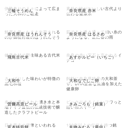
伊勢参りの人々によって広ま
素朴な味がおいしい古代より
三輪そうめん
奈良県産 赤米
った大和のご馳走
伝わる健康米
鮮度を保ったまま出荷される
茹でると透き通って細い糸の
奈良県産 ほうれんそう
奈良県産 はるさめ
のが御杖村産のほうれんそう
ようになる、正に春の雨
健康食材で野生味ある古代米
奈良の赤い宝石と言われるイ
飛鳥古代米
あすかルビー（いちご）
チゴ
さっぱりした味わいが特徴の
飼料に奈良県特産の大和茶
大和牛
大和なでしこ卵
黒毛和種
や、DHA豊富な魚油を加えた
健康卵
名水に選出された湧き水と本
ビックリするくらいフワっと
曽爾高原ビール
きみごろも（銘菓）
場ドイツ直伝の伝統技術で醸
軽い和スイーツ
造したクラフトビール
日本最古の貨幣といわれる
100年以上の伝統を持つ銘
富本銭煎餅
名物みむろ（最中）