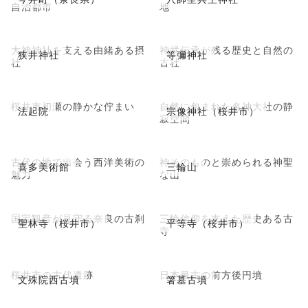
自治都市
地
大神神社を支える由緒ある摂
神武伝承が残る歴史と自然の
狭井神社
等彌神社
社
古社
桜井市初瀬の静かな佇まい
自然に包まれた名神大社の静
法起院
宗像神社（桜井市）
寂空間
古代の地で出会う西洋美術の
神そのものと崇められる神聖
喜多美術館
三輪山
魅力
な山
国宝観音が見守る奈良の古刹
三輪信仰を支えた歴史ある古
聖林寺（桜井市）
平等寺（桜井市）
寺
桜井市の古代遺跡
日本最古の前方後円墳
文殊院西古墳
箸墓古墳