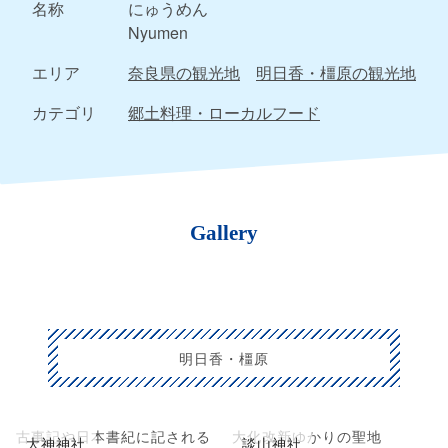
名称
にゅうめん
Nyumen
エリア
奈良県の観光地
明日香・橿原の観光地
カテゴリ
郷土料理・ローカルフード
Gallery
明日香・橿原
古事記や日本書紀に記される
大化改新ゆかりの聖地
大神神社
談山神社