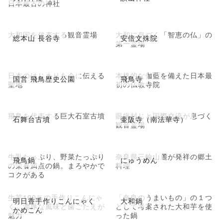
日本最古の神社
大和国を代表する観音霊場
大和に息づく「智恵の仏」の
総本山 長谷寺
安倍文殊院
第一霊場
日本のはじまりを今に伝える
本格的な伽藍を備えた日本最
国営 飛鳥歴史公園
飛鳥寺
聖地
初の仏教寺院
飛鳥を代表する巨大石室古墳
眼病封じと国際交流が息づく
石舞台古墳
壷阪寺（南法華寺）
観音霊場
牛乳たっぷり、野菜たっぷり
奈良県三輪山麓が発祥の郷土
飛鳥鍋
にゅうめん
の栄養満点の鍋。まろやかで
料理
コクがある
生芋100％の手作りこんにゃ
「奈良のうまいもの」の１つ
明日香手作りこんにゃく
大和鍋
く。濃厚な風味と歯ごたえが
として考案された大和芋を使
かめこん
魅力
った鍋