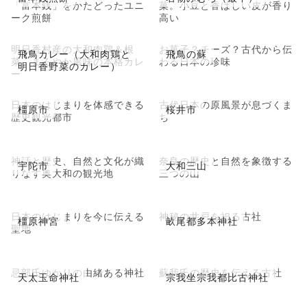
「富本銭」をかたどったユニ
菓。小豆と香ばしい皮が香り
ーク煎餅
高い
明日香村産の大和肉鶏＆根
お菓子？チーズ？古代から伝
飛鳥カレー（大和肉鶏と
飛鳥の蘇
菜、まろやか風味の本格カレ
わる日本の珍味
明日香野菜のカレー）
ー
日本のはじまりを体感できる
古代日本の原風景が息づくま
橿原市
桜井市
歴史観光都市
ち
神話と歴史、自然と文化が織
奈良の歴史と自然を象徴する
宇陀市
大和三山
りなす奥大和の観光地
三つの山
日本のはじまりを今に伝える
神秘の井戸を祀る古社
橿原神宮
畝尾都多本神社
聖地
忌部氏ゆかりの由緒ある神社
蘇我氏の歴史を伝える古社
天太玉命神社
宗我坐宗我都比古神社