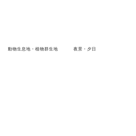
動物生息地・植物群生地
夜景・夕日