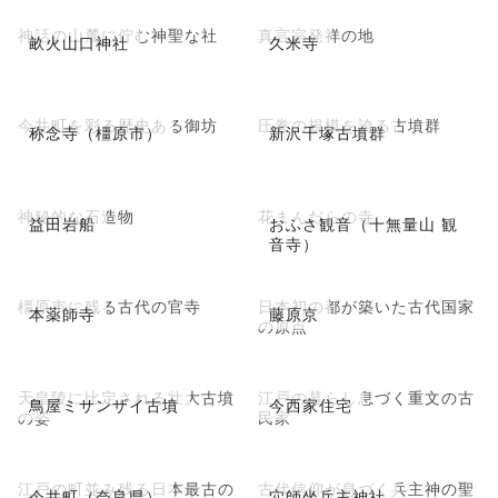
神話の山麓に佇む神聖な社
真言宗発祥の地
畝火山口神社
久米寺
今井町を彩る歴史ある御坊
圧巻の規模を誇る古墳群
称念寺（橿原市）
新沢千塚古墳群
神秘的な石造物
花まんだらの寺
益田岩船
おふさ観音（十無量山 観
音寺）
橿原市に残る古代の官寺
日本初の都が築いた古代国家
本薬師寺
藤原京
の原点
天皇陵に比定される壮大古墳
江戸の暮らし息づく重文の古
鳥屋ミサンザイ古墳
今西家住宅
の姿
民家
江戸の町並み残る日本最古の
古代信仰が息づく兵主神の聖
今井町（奈良県）
穴師坐兵主神社