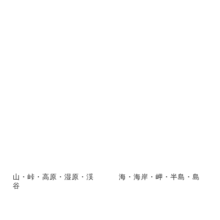
山・峠・高原・湿原・渓
海・海岸・岬・半島・島
谷