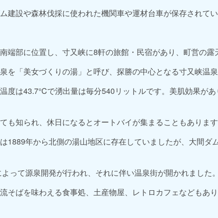
ム建設や森林伐採に使われた機関車や運材台車が保存されてい
南端部に位置し、寸又峡に8軒の旅館・民宿があり、町営の露
泉を「美女づくりの湯」と呼び、探勝の中心となる寸又峡温泉
温度は43.7°Cで湧出量は毎分540リットルです。美肌効果が
ても知られ、休日になるとオートバイが集まることもあります
は1889年から北側の湯山地区に存在していましたが、大間ダ
グによって源泉開発が行われ、それに伴い温泉街が開かれました
流そばを味わえる食事処、土産物屋、レトロカフェなどもあり