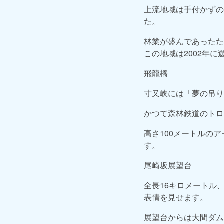
上流地域は手付かずの
た。
林業が盛んであったた
この地域は2002年
飛龍橋
寸又峡には「夢の吊り
かつて森林鉄道のトロ
高さ100メートルの
す。
尾崎坂展望台
全長16キロメートル
表情を見せます。
展望台からは大間ダム