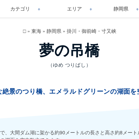
カテゴリ
エリア
静岡県
□
»
東海
»
静岡県
»
掛川・御前崎・寸又峡
夢の吊橋
（ゆめ つりばし）
な絶景のつり橋、エメラルドグリーンの湖面を
で、大間ダム湖に架かる約90メートルの長さと高さ約8メート