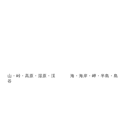
山・峠・高原・湿原・渓
海・海岸・岬・半島・島
谷