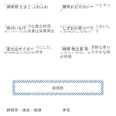
日本最古のたまご料理
トロトロ豚足がカレーとマッ
袋井宿 たまご ふわふわ
磐田おもろカレー
チ
昔ながらの素朴な郷土料理。
緑茶風味がさっぱりとおいし
掛川いも汁
しずおか茶コーラ
ネバネバの自然薯は栄養満点
い静岡のご当地コーラ
富士の名水をベースにした、
全国有数の茶所。芳醇な香り
富士山サイダー
静岡 牧之原 茶
静岡限定の清涼飲料水
と美しい緑色、まろやかな味
が特徴
静岡県
静岡市・清水・焼津
伊豆