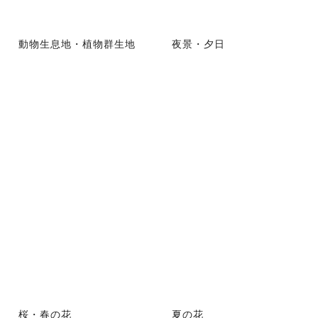
動物生息地・植物群生地
夜景・夕日
桜・春の花
夏の花