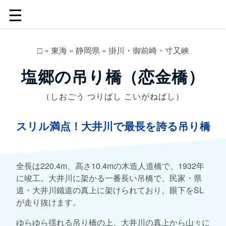
☰
□
»
東海
»
静岡県
»
掛川・御前崎・寸又峡
塩郷の吊り橋（恋金橋）
（しおごう つりばし こいがねばし）
スリル満点！大井川で最長を誇る吊り橋
全長は220.4m、高さ10.4mの木造人道橋で、1932年
に竣工。大井川に架かる一番長い吊橋で、民家・県
道・大井川鐵道の真上に架けられており、眼下をSL
が走り抜けます。
ゆらゆら揺れる吊り橋の上、大井川の真上から山々に