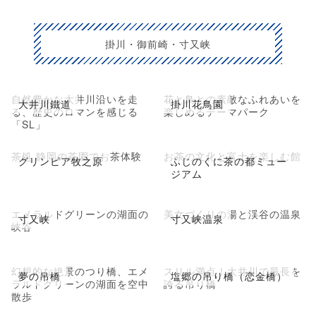
掛川・御前崎・寸又峡
自然豊かな大井川沿いを走
花と鳥との素敵なふれあいを
大井川鐵道
掛川花鳥園
る、歴史のロマンを感じる
楽しめるテーマパーク
「SL」
茶処 静岡の茶園でお茶体験
お茶の文化と富士を楽しむ館
グリンピア牧之原
ふじのくに茶の都ミュー
ジアム
エメラルドグリーンの湖面の
美女づくりの湯と渓谷の温泉
寸又峡
寸又峡温泉
峡谷
幻想的な絶景のつり橋、エメ
スリル満点！大井川で最長を
夢の吊橋
塩郷の吊り橋（恋金橋）
ラルドグリーンの湖面を空中
誇る吊り橋
散歩