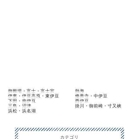
御殿場・富士・富士宮
熱海
伊東・伊豆高原・東伊豆
修善寺・中伊豆
下田・南伊豆
西伊豆
三島・沼津
掛川・御前崎・寸又峡
浜松・浜名湖
カテゴリ