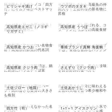
秋の味わえるタケノコ「四方
その美味しさから高級魚の仲
ピリシャキ漬け
ウツボのタタキ
竹」にキムチ味がベストマッ
間入り！土佐料理の新名物に
チ
昇格
メスが冬に持つ内子が絶品！
海のギャングと呼ばれる、コ
高知県産エガニ（ノコギ
高知県産 うつぼ
高知県の名物カニ
ラーゲンたっぷりの高級食材
リガザミ）
土佐料理に欠かせない名物食
健康で見た目もキレイなマダ
高知県産 かつお
養殖ブランド真鯛 海援鯛
材！高知県の鮮魚の代名詞
イは、食感も旨みもバツグン
土佐名物・クジラ料理は、鍋
人気の高い鯨肉。希少な珍味
高知県産 クジラ肉
さえずり（クジラ肉）
に刺身にバラエティ豊富
を自分好みの食べ方で
名前は和風だけど実はハー
赤身の旨さを存分に味わえる
土佐ジロー（地鶏）
土佐あかうし
フ！肉の旨さも黄身の大きさ
土佐の大地で育つ希少種和牛
も格別
地元でしか味わえなかった名
アイスクリームでもかき氷で
四方竹（筍）
1×1＝1 アイスクリン
たけのこ
もない、シャリシャリ食感