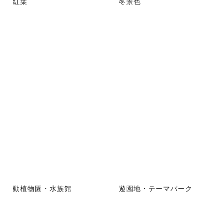
紅葉
冬景色
動植物園・水族館
遊園地・テーマパーク