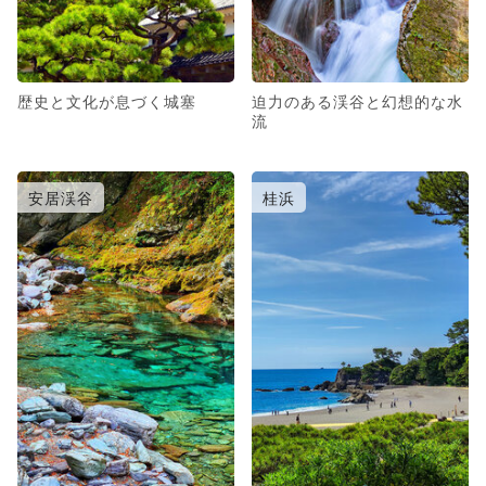
歴史と文化が息づく城塞
迫力のある渓谷と幻想的な水
流
安居渓谷
桂浜