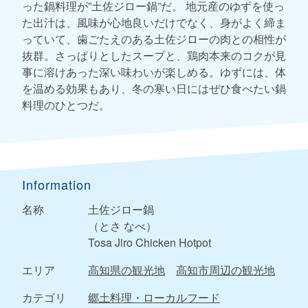
った鍋料理が”土佐ジロー鍋”だ。 地元産のゆずを使っ
た出汁は、風味が心地良いだけでなく、身がよく締ま
っていて、歯ごたえのある土佐ジローの肉との相性が
抜群。さっぱりとしたスープと、鶏肉本来のコクが見
事に溶けあった深い味わいが楽しめる。ゆずには、体
を温める効果もあり、冬の寒い日にはぜひ食べたい鍋
料理のひとつだ。
Information
名称
土佐ジロー鍋
（とさ なべ）
Tosa Jiro Chicken Hotpot
エリア
高知県の観光地
高知市周辺の観光地
カテゴリ
郷土料理・ローカルフード