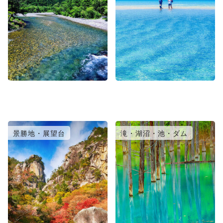
景勝地・展望台
滝・湖沼・池・ダム