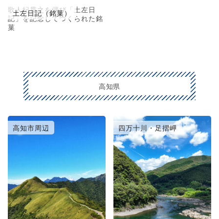
歌人紀貫之を偲び「土左日
土左日記（銘菓）
記」を記念してつくられた銘
菓
高知県
高知市周辺
四万十川・足摺岬