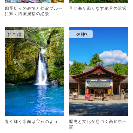
四季折々の表情と仁淀ブルー
月と海が織りなす絶景の浜辺
に輝く四国屈指の絶景
にこ淵
土佐神社
青く輝く水面は宝石のよう
歴史と文化が息づく高知県一
宮