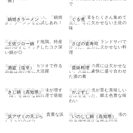
県）
で
うどんだけじゃない。「鍋焼
色々な野菜をたくさん集めて
鍋焼きラーメン
ぐる煮
き」ラーメンをお試しあれ！
煮た、冬に欠かせない土佐の
味
高知県のブランド地鶏。特産
脂のり抜群のブランドサバで
土佐ジロー鍋
さばの姿寿司
品のゆずとマッチしたコク深
作った、正月に欠かせない料
い鍋が◎
理
名は体を表す！カツオで作る
土佐の酒宴の席には欠かせな
酒盗（塩辛）
皿鉢料理
酒盗は酒の肴に大活躍
い。大皿に豪快に盛り合わせ
た酒の肴
寒い季節に脂肪と旨味が増す
名産地の自然が育む美味しい
きじ鍋（高知県）
かぶずし
「雉」を温かな鍋料理で堪能
かぶを使った、郷土色豊な味
わい
地元ならではの味！ 貴重な浜
厳寒の山間部のご馳走。精の
浜アザミの天ぷら
いのしし鍋（高知県）
アザミの天ぷら
出る滋味豊かな郷土料理