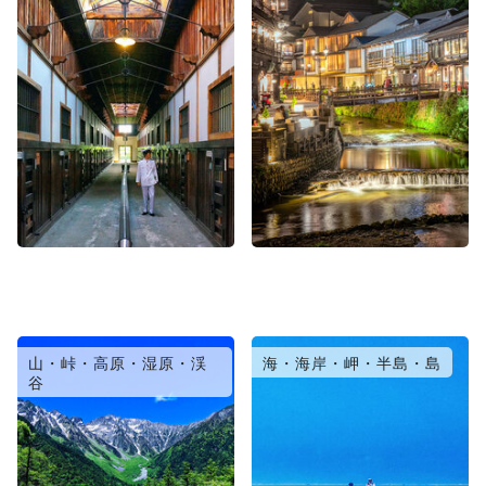
山・峠・高原・湿原・渓
海・海岸・岬・半島・島
谷