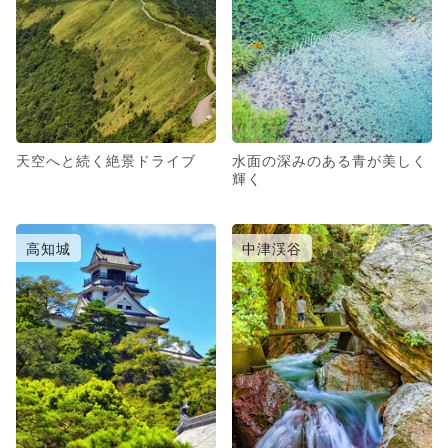
天空へと続く絶景ドライブ
水面の深みのある青が美しく
輝く
高知城
中津渓谷