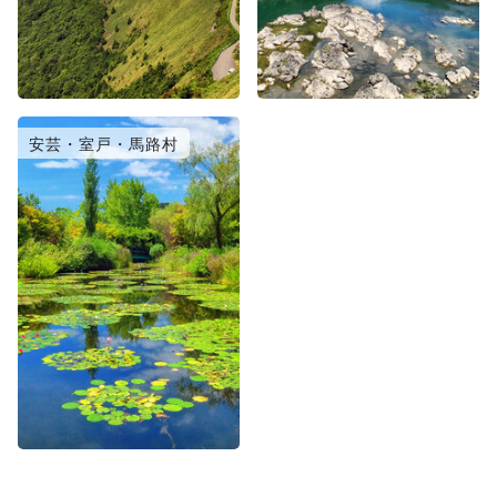
安芸・室戸・馬路村