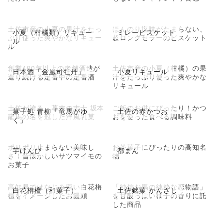
土佐市産の小夏の果汁をたっ
ほんのり塩味がたまらない、
小夏（柑橘類）リキュー
ミレービスケット
ぷり使った爽やかなリキュー
超ロングセラーのビスケット
ル
ル
創業400年以上の老舗酒造が
土佐市産の小夏（柑橘）の果
日本酒「金凰司牡丹」
小夏リキュール
造り続ける定番中の定番酒
汁をたっぷり使った爽やかな
リキュール
土佐が誇る、幕末の志士 坂本
ご飯のお供にぴったり！かつ
菓子処 青柳「竜馬がゆ
土佐の赤かつお
龍馬の名を冠した洋風乳菓
おを使った食べる調味料
く」
ポリポリ止まらない美味し
お茶菓子にぴったりの高知名
芋けんぴ
都まん
さ！昔懐かしいサツマイモの
物
お菓子
高知県ではなじみ深い白花栴
「純信お馬の純粋な恋物語」
白花栴檀（和菓子）
土佐銘菓 かんざし
檀をイメージしたお饅頭
を甘酸っぱい柚子の香りに託
した商品