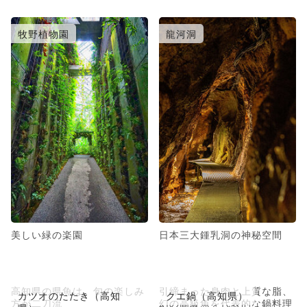
牧野植物園
龍河洞
美しい緑の楽園
日本三大鍾乳洞の神秘空間
高知県の県魚は、旬の楽しみ
引締まった身肉と上質な脂、
カツオのたたき（高知
クエ鍋（高知県）
方が二刀流
幻の高級魚を代表的な鍋料理