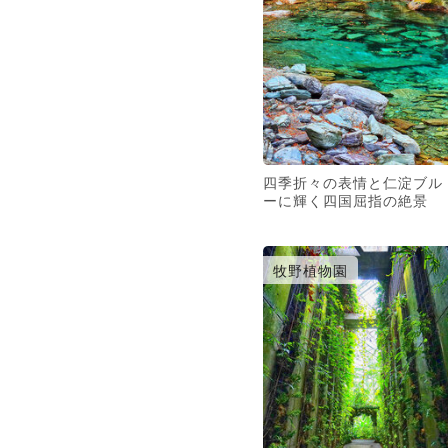
四季折々の表情と仁淀ブル
ーに輝く四国屈指の絶景
牧野植物園