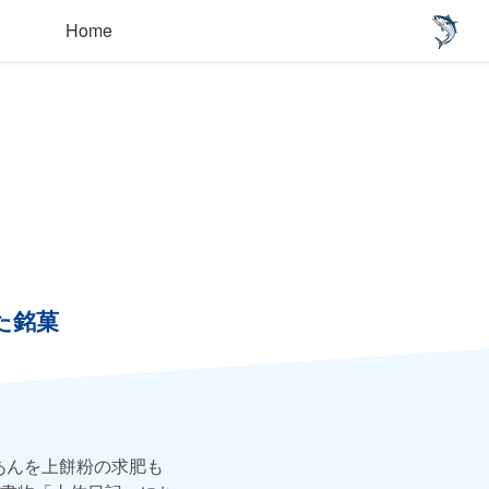
Home
た銘菓
あんを上餅粉の求肥も