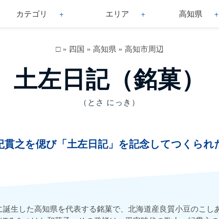
カテゴリ
エリア
高知県
□
»
四国
»
高知県
»
高知市周辺
土左日記（銘菓）
（とさ にっき）
紀貫之を偲び「土左日記」を記念してつくられ
年）に誕生した高知県を代表する銘菓で、北海道産良質小豆のこし