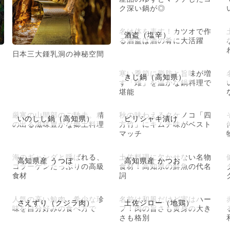
ク深い鍋が◎
名は体を表す！カツオで作
酒盗（塩辛）
る酒盗は酒の肴に大活躍
日本三大鍾乳洞の神秘空間
寒い季節に脂肪と旨味が増
きじ鍋（高知県）
す「雉」を温かな鍋料理で
堪能
厳寒の山間部のご馳走。精
秋の味わえるタケノコ「四
いのしし鍋（高知県）
ピリシャキ漬け
の出る滋味豊かな郷土料理
方竹」にキムチ味がベスト
マッチ
海のギャングと呼ばれる、
土佐料理に欠かせない名物
高知県産 うつぼ
高知県産 かつお
コラーゲンたっぷりの高級
食材！高知県の鮮魚の代名
食材
詞
人気の高い鯨肉。希少な珍
名前は和風だけど実はハー
さえずり（クジラ肉）
土佐ジロー（地鶏）
味を自分好みの食べ方で
フ！肉の旨さも黄身の大き
さも格別