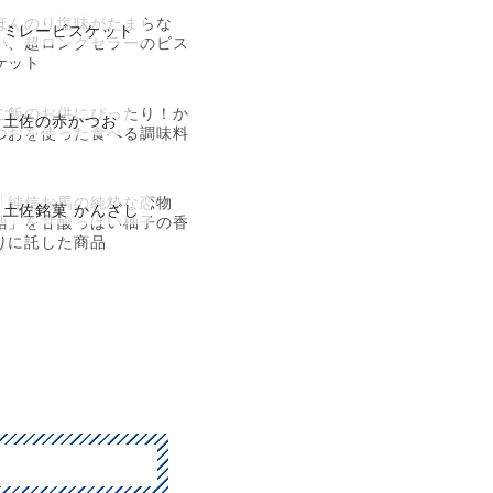
ほんのり塩味がたまらな
ミレービスケット
い、超ロングセラーのビス
ケット
ご飯のお供にぴったり！か
土佐の赤かつお
つおを使った食べる調味料
「純信お馬の純粋な恋物
土佐銘菓 かんざし
語」を甘酸っぱい柚子の香
りに託した商品