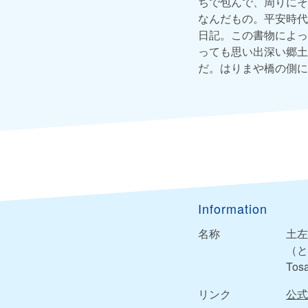
ちで包んで、周りにそ
なんだもの。平安時代
日記。この書物によっ
っても思い出深い郷土
だ。はりまや橋の側に
Information
名称
土左
（と
Tosa
リンク
公式