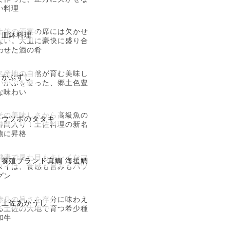
い料理
土佐の酒宴の席には欠かせ
皿鉢料理
ない。大皿に豪快に盛り合
わせた酒の肴
名産地の自然が育む美味し
かぶずし
いかぶを使った、郷土色豊
な味わい
その美味しさから高級魚の
ウツボのタタキ
仲間入り！土佐料理の新名
物に昇格
健康で見た目もキレイなマ
養殖ブランド真鯛 海援鯛
ダイは、食感も旨みもバツ
グン
赤身の旨さを存分に味わえ
土佐あかうし
る土佐の大地で育つ希少種
和牛