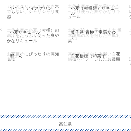
アイスクリームでもかき氷
土佐市産の小夏の果汁をた
1×1＝1 アイスクリン
小夏（柑橘類）リキュー
でもない、シャリシャリ食
っぷり使った爽やかなリキ
ル
感
ュール
が
土佐市産の小夏（柑橘）の
土佐が誇る、幕末の志士 坂
小夏リキュール
菓子処 青柳「竜馬がゆ
果汁をたっぷり使った爽や
本龍馬の名を冠した洋風乳
く」
かなリキュール
菓
お茶菓子にぴったりの高知
高知県ではなじみ深い白花
都まん
白花栴檀（和菓子）
名物
栴檀をイメージしたお饅頭
高知県