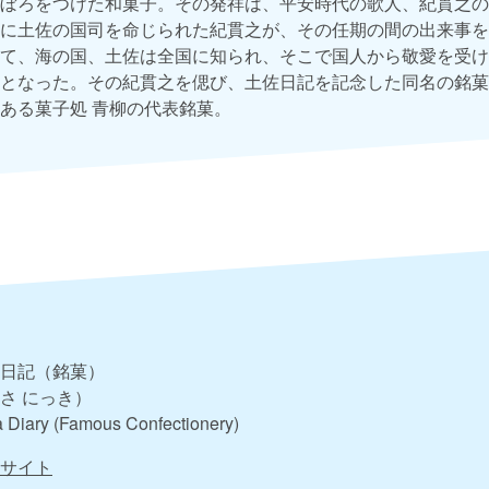
ぼろをつけた和菓子。その発祥は、平安時代の歌人、紀貫之の
に土佐の国司を命じられた紀貫之が、その任期の間の出来事を
て、海の国、土佐は全国に知られ、そこで国人から敬愛を受け
となった。その紀貫之を偲び、土佐日記を記念した同名の銘菓
ある菓子処 青柳の代表銘菓。
日記（銘菓）
さ にっき）
 Diary (Famous Confectionery)
サイト