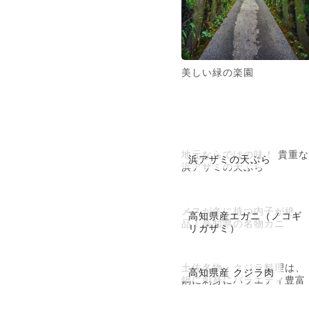
美しい緑の楽園
地元ならではの味！ 貴重な
浜アザミの天ぷら
浜アザミの天ぷら
メスが冬に持つ内子が絶
高知県産エガニ（ノコギ
品！高知県の名物カニ
リガザミ）
土佐名物・クジラ料理は、
高知県産 クジラ肉
鍋に刺身にバラエティ豊富