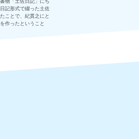
書物「土佐日記」にち
日記形式で綴った土佐
たことで、紀貫之にと
を作ったということ