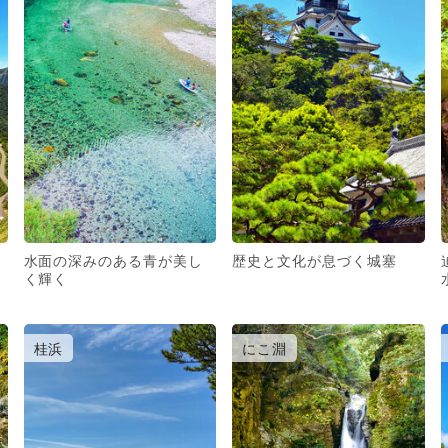
水面の深みのある青が美し
歴史と文化が息づく城塞
く輝く
桂浜
にこ淵