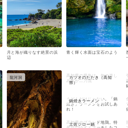
月と海が織りなす絶景の浜
青く輝く水面は宝石のよう
辺
高知県の県魚は、旬の楽し
龍河洞
カツオのたたき（高知
み方が二刀流
県）
うどんだけじゃない。「鍋
鍋焼きラーメン
焼き」ラーメンをお試しあ
れ！
高知県のブランド地鶏。特
土佐ジロー鍋
産品のゆずとマッチしたコ