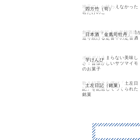
地元でしか味わえなかった
四方竹（筍）
名たけのこ
創業400年以上の老舗酒造
日本酒「金凰司牡丹」
造り続ける定番中の定番酒
ポリポリ止まらない美味し
芋けんぴ
さ！昔懐かしいサツマイモ
のお菓子
歌人紀貫之を偲び「土左日
土左日記（銘菓）
記」を記念してつくられた
銘菓