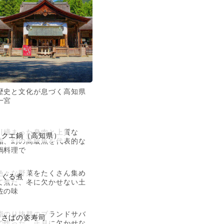
歴史と文化が息づく高知県
一宮
引締まった身肉と上質な
クエ鍋（高知県）
脂、幻の高級魚を代表的な
鍋料理で
色々な野菜をたくさん集め
ぐる煮
て煮た、冬に欠かせない土
佐の味
脂のり抜群のブランドサバ
さばの姿寿司
で作った、正月に欠かせな