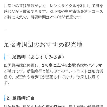
川沿いの道は景観がよく、レンタサイクルを利用して風を
感じながら散策できます。沈下橋や中村市街を巡るコース
が特に人気で、所要時間は2〜3時間程度です。
---
足摺岬周辺のおすすめ観光地
1. 足摺岬（あしずりみさき）
四国最南端に位置し、
270度に広がる太平洋の大パノラマ
が魅力です。断崖絶壁と波しぶきのコントラストは迫力満
点で、展望台や遊歩道が整備されており、散策も快適で
す。
2. 足摺岬灯台
明治時代に建設された
白亜の灯台
は、日本有数の航行標識