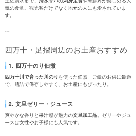
土佐清水市で、
清水サバの刺身定食
や海鮮丼が楽しめる人
気の食堂。観光客だけでなく地元の人にも愛されていま
す。
---
四万十・足摺周辺のお土産おすすめ
1. 四万十のり佃煮
四万十川で育った川のり
を使った佃煮。ご飯のお供に最適
で、瓶詰で保存しやすく、お土産にもぴったり。
2. 文旦ゼリー・ジュース
爽やかな香りと果汁感が魅力の
文旦加工品
。ゼリーやジュ
ースは女性やお子様にも人気です。