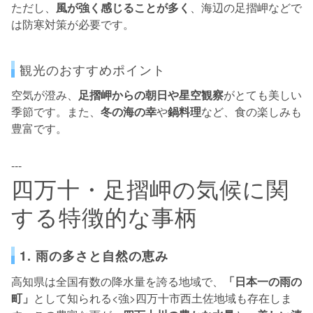
ただし、
風が強く感じることが多く
、海辺の足摺岬などで
は防寒対策が必要です。
観光のおすすめポイント
空気が澄み、
足摺岬からの朝日や星空観察
がとても美しい
季節です。また、
冬の海の幸
や
鍋料理
など、食の楽しみも
豊富です。
---
四万十・足摺岬の気候に関
する特徴的な事柄
1. 雨の多さと自然の恵み
高知県は全国有数の降水量を誇る地域で、
「日本一の雨の
町」
として知られる<強>四万十市西土佐
地域も存在しま