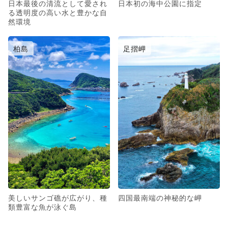
日本最後の清流として愛され
日本初の海中公園に指定
る透明度の高い水と豊かな自
然環境
柏島
足摺岬
美しいサンゴ礁が広がり、種
四国最南端の神秘的な岬
類豊富な魚が泳ぐ島