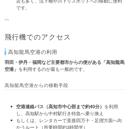
店も多く、沈下橋や川下りスポットへの移動に便利
です。
---
飛行機でのアクセス
高知龍馬空港の利用
羽田・伊丹・福岡など主要都市からの便がある「高知龍馬
空港」
を利用するのが最も一般的です。
高知龍馬空港からの移動手段
空港連絡バス（高知市中心部まで約40分）
を利用
し、高知駅から中村駅行き特急へ乗り換え
もしくは、レンタカーで直接四万十・足摺方面へ向
かうルート（所要時間約3時間半）