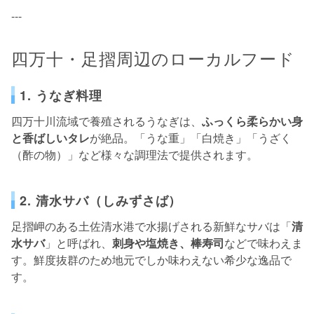
---
四万十・足摺周辺のローカルフード
1. うなぎ料理
四万十川流域で養殖されるうなぎは、
ふっくら柔らかい身
と香ばしいタレ
が絶品。「うな重」「白焼き」「うざく
（酢の物）」など様々な調理法で提供されます。
2. 清水サバ（しみずさば）
足摺岬のある土佐清水港で水揚げされる新鮮なサバは「
清
水サバ
」と呼ばれ、
刺身や塩焼き、棒寿司
などで味わえま
す。鮮度抜群のため地元でしか味わえない希少な逸品で
す。