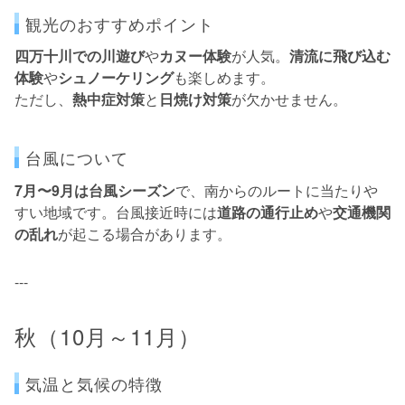
観光のおすすめポイント
四万十川での川遊び
や
カヌー体験
が人気。
清流に飛び込む
体験
や
シュノーケリング
も楽しめます。
ただし、
熱中症対策
と
日焼け対策
が欠かせません。
台風について
7月〜9月は台風シーズン
で、南からのルートに当たりや
すい地域です。台風接近時には
道路の通行止め
や
交通機関
の乱れ
が起こる場合があります。
---
秋（10月～11月）
気温と気候の特徴