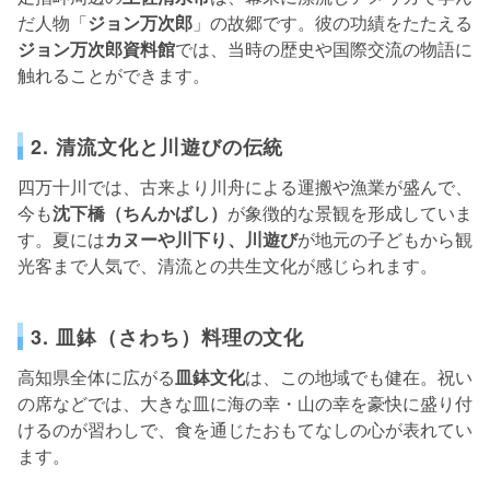
だ人物「
ジョン万次郎
」の故郷です。彼の功績をたたえる
ジョン万次郎資料館
では、当時の歴史や国際交流の物語に
触れることができます。
2. 清流文化と川遊びの伝統
四万十川では、古来より川舟による運搬や漁業が盛んで、
今も
沈下橋（ちんかばし）
が象徴的な景観を形成していま
す。夏には
カヌーや川下り、川遊び
が地元の子どもから観
光客まで人気で、清流との共生文化が感じられます。
3. 皿鉢（さわち）料理の文化
高知県全体に広がる
皿鉢文化
は、この地域でも健在。祝い
の席などでは、大きな皿に海の幸・山の幸を豪快に盛り付
けるのが習わしで、食を通じたおもてなしの心が表れてい
ます。