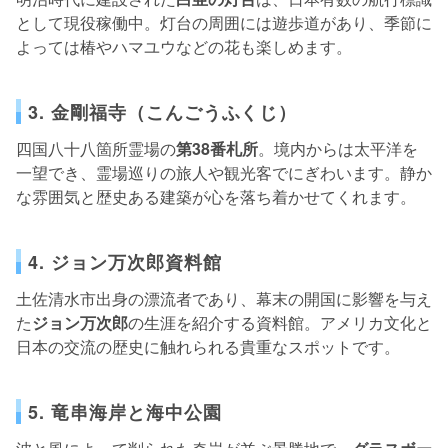
として現役稼働中。灯台の周囲には遊歩道があり、季節に
よっては椿やハマユウなどの花も楽しめます。
3. 金剛福寺（こんごうふくじ）
四国八十八箇所霊場の
第38番札所
。境内からは太平洋を
一望でき、霊場巡りの旅人や観光客でにぎわいます。静か
な雰囲気と歴史ある建築が心を落ち着かせてくれます。
4. ジョン万次郎資料館
土佐清水市出身の漂流者であり、幕末の開国に影響を与え
た
ジョン万次郎
の生涯を紹介する資料館。アメリカ文化と
日本の交流の歴史に触れられる貴重なスポットです。
5. 竜串海岸と海中公園