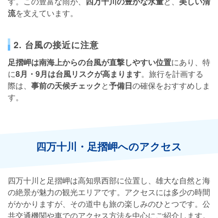
す。この豊富な雨が、
四万十川の豊かな水量
と、
美しい清
流
を支えています。
2. 台風の接近に注意
足摺岬は南海上からの台風が直撃しやすい位置
にあり、特
に
8月・9月は台風リスクが高まります
。旅行を計画する
際は、
事前の天候チェック
と
予備日
の確保をおすすめしま
す。
四万十川・足摺岬へのアクセス
四万十川と足摺岬は高知県西部に位置し、雄大な自然と海
の絶景が魅力の観光エリアです。アクセスには多少の時間
がかかりますが、その道中も旅の楽しみのひとつです。公
共交通機関や車でのアクセス方法を中心にご紹介します。