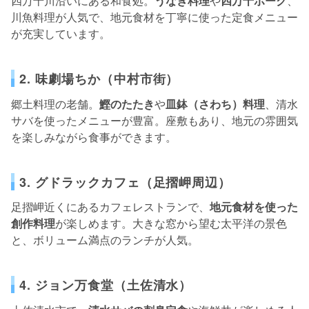
四万十川沿いにある和食処。
うなぎ料理
や
四万十ポーク
、
川魚料理が人気で、地元食材を丁寧に使った定食メニュー
が充実しています。
2. 味劇場ちか（中村市街）
郷土料理の老舗。
鰹のたたき
や
皿鉢（さわち）料理
、清水
サバを使ったメニューが豊富。座敷もあり、地元の雰囲気
を楽しみながら食事ができます。
3. グドラックカフェ（足摺岬周辺）
足摺岬近くにあるカフェレストランで、
地元食材を使った
創作料理
が楽しめます。大きな窓から望む太平洋の景色
と、ボリューム満点のランチが人気。
4. ジョン万食堂（土佐清水）