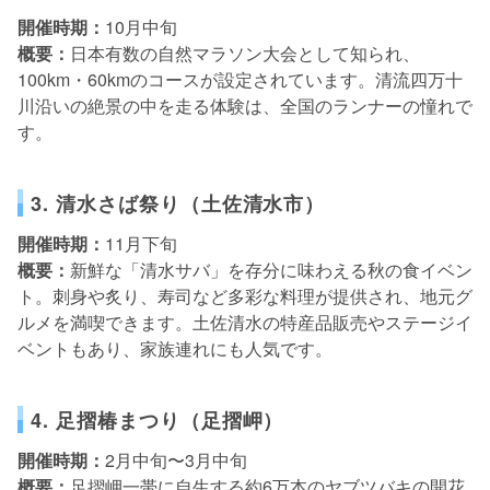
開催時期：
10月中旬
概要：
日本有数の自然マラソン大会として知られ、
100km・60kmのコースが設定されています。清流四万十
川沿いの絶景の中を走る体験は、全国のランナーの憧れで
す。
3. 清水さば祭り（土佐清水市）
開催時期：
11月下旬
概要：
新鮮な「清水サバ」を存分に味わえる秋の食イベン
ト。刺身や炙り、寿司など多彩な料理が提供され、地元グ
ルメを満喫できます。土佐清水の特産品販売やステージイ
ベントもあり、家族連れにも人気です。
4. 足摺椿まつり（足摺岬）
開催時期：
2月中旬〜3月中旬
概要：
足摺岬一帯に自生する約6万本のヤブツバキの開花