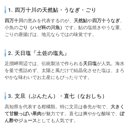
1. 四万十川の天然鮎・うなぎ・ごり
四万十川
の恵みを代表するのが、
天然鮎
や
四万十うなぎ
、
小魚の
ごり（ハゼ科の川魚）
です。鮎の塩焼きやうな重、
ごりの唐揚げは、地元ならではの味覚です。
2. 天日塩「土佐の塩丸」
足摺岬周辺では、伝統製法で作られる
天日塩
が人気。海水
を釜で煮詰めず、太陽と風だけで結晶化させた塩は、まろ
やかな味わいでお土産にもぴったりです。
3. 文旦（ぶんたん）・直七（なおしち）
高知県を代表する柑橘類。特に文旦は春先が旬で、
大きく
て甘酸っぱい果肉
が魅力です。直七は爽やかな酸味で、
ぽ
ん酢やジュース
としても人気です。