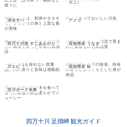
ガニ）
様々に
新鮮なものは、刺身やタタキ
釣って食べておいしい川魚
清水サバ
アメゴ
で。プリプリの身と上質な脂
が美味
磯の香り高く、四万十川の美
天然はもちろん、清流で育ま
四万十川産 すじあおのり
高知県産 うなぎ
しい環境で育った早春の風物
れた養殖ものも高品質
詩
一日に1kgも採れない貴重
郷愁を誘う古里の味覚。特有
川エビ
高知県産 鮎
品。川の香りと旨味は感動的
の香りとふっくらとした身が
絶品
豊かな自然の中で米を食べて
窪川ポーク米豚
育った自慢の豚は柔らかでジ
ューシー
四万十川 足摺岬 観光ガイド