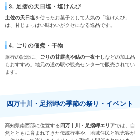
3. 足摺の天日塩・塩けんぴ
土佐の天日塩
を使ったお菓子として人気の「塩けんぴ」
は、甘じょっぱい味わいがクセになる逸品です。
4. ごりの佃煮・干物
旅行の記念に、
ごりの甘露煮や鮎の一夜干し
などの加工品
もおすすめ。地元の道の駅や観光センターで販売されてい
ます。
四万十川・足摺岬の季節の祭り・イベント
高知県南西部に位置する
四万十川・足摺岬エリア
では、自
然とともに育まれてきた伝統行事や、地域住民と観光客が