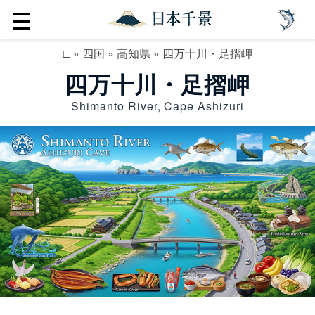
☰
□
»
四国
»
高知県
»
四万十川・足摺岬
四万十川・足摺岬
Shimanto River, Cape Ashizuri