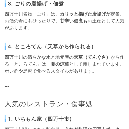
3. ごりの唐揚げ・佃煮
四万十川名物「ごり」は、
カリッと揚げた唐揚げ
が定番。
お酒の肴にもぴったりで、
甘辛い佃煮
もお土産として人気
があります。
4. ところてん（天草から作られる）
四万十川の清らかな水と地元産の
天草（てんぐさ）
から作
る「ところてん」は、
夏の涼菓
として親しまれています。
ポン酢や黒蜜で食べるスタイルがあります。
---
人気のレストラン・食事処
1. いちもん家（四万十市）