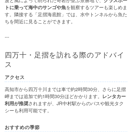
波と風によって削られた奇岩が並ぶ景勝地で、
グラスボー
トに乗って海中のサンゴや魚
を観察するツアーも楽しめま
す。隣接する「足摺海底館」では、水中トンネルから魚た
ちを間近に見ることができます。
---
四万十・足摺を訪れる際のアドバイ
ス
アクセス
高知市から四万十川までは車で約2時間30分、さらに足摺
岬までは追加で約1時間30分ほどかかります。
レンタカー
利用が推奨
されますが、JR中村駅からのバスや観光タク
シーも利用可能です。
おすすめの季節