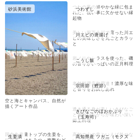
つわの葉の鮮やかな緑に包ま
砂浜美術館
つわずし
れた、祝い事に欠かせない縁
起物
美しい四万十川で育った川エ
川エビの唐揚げ
ビの美味しさを丸ごとカラッ
と
岩ノリやシラスを使った、磯
こうし飯
の香りがいっぱいの正月料理
老舗料理店御用達！濃厚な味
宗田節（鰹節）
と香りをお試しあれ
空と海とキャンバス、自然が
描くアート作品
透き通る身が美しいきびなご
きびなごのほおかぶり
と素朴なおからが味わい深い
（玉寿司）
郷土料理
国内生産量トップの生姜を、
高知の山の幸といえば外せな
生姜漬
高知県産 ツガニ（モクズ
紅生姜・はちみつ・梅酢など
い「ツガニ」の味