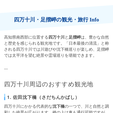
四万十川・足摺岬の観光・旅行 Info
高知県南西部に位置する
四万十川
と
足摺岬
は、豊かな自然
と歴史を感じられる観光地です。「日本最後の清流」と称
される四万十川では川遊びや沈下橋巡りが楽しめ、足摺岬
では太平洋を望む絶景や霊場巡りを堪能できます。
---
四万十川周辺のおすすめ観光地
1. 佐田沈下橋（さだちんかばし）
四万十川にかかる代表的な
沈下橋
の一つで、川と自然と調
和した絶景が広がります。橋の上は車も通行可能ですが、