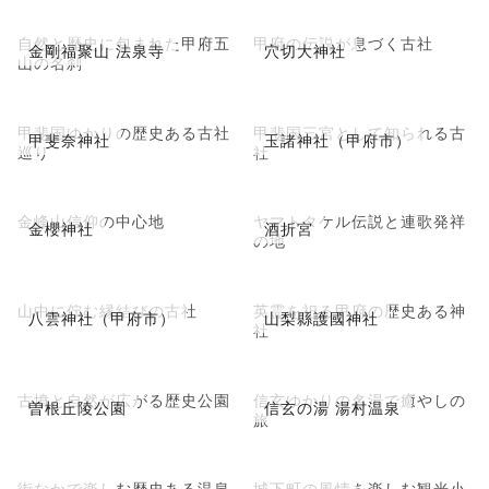
自然と歴史に包まれた甲府五
甲府の伝説が息づく古社
金剛福聚山 法泉寺
穴切大神社
山の名刹
甲斐国ゆかりの歴史ある古社
甲斐国三宮として知られる古
甲斐奈神社
玉諸神社（甲府市）
巡り
社
金峰山信仰の中心地
ヤマトタケル伝説と連歌発祥
金櫻神社
酒折宮
の地
山中に佇む縁結びの古社
英霊を祀る甲府の歴史ある神
八雲神社（甲府市）
山梨縣護國神社
社
古墳と自然が広がる歴史公園
信玄ゆかりの名湯で癒やしの
曽根丘陵公園
信玄の湯 湯村温泉
旅
街なかで楽しむ歴史ある温泉
城下町の風情を楽しむ観光小