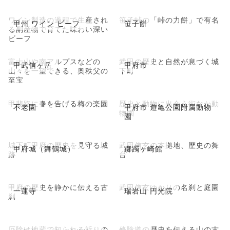
ワイン製造の過程で生産され
笹子峠の「峠の力餅」で有名
甲州 ワイン ビーフ
笹子餅
る副産物で育てた味わい深い
ビーフ
富士山や南アルプスなどの
武田の歴史と自然が息づく城
甲武信ヶ岳
甲府市
山々を一望できる、奥秩父の
下町
至宝
甲斐路に春を告げる梅の楽園
歴史と動物に出会う街なか動
不老園
甲府市 遊亀公園附属動物
物園
園
城下町甲府の歴史を見守る城
武田信玄の本拠地、歴史の舞
甲府城（舞鶴城）
躑躅ヶ崎館
跡
台
甲府の歴史を静かに伝える古
武田信玄ゆかりの名刹と庭園
一蓮寺
瑞岩山 円光院
刹
厄除け地蔵で知られる祈りの
修験道の歴史を伝える山の古