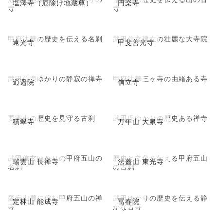
塩澤寺（厄除け地蔵尊）
円楽寺
寺
寺
甲府法華の歴史を伝える名刹
武田信玄建立の壮麗な大寺院
遠光寺
甲斐善光寺
武田信廉ゆかりの静寂の禅寺
甲府法華三ヶ寺の由緒ある寺
逍遥院
信立寺
要害山の歴史を見守る古刹
武田氏ゆかりの歴史ある禅寺
積翠寺
万年山 大泉寺
武田信玄ゆかりの甲府五山の
歴史と文化を伝える甲府五山
瑞雲山 長禅寺
法蓋山 東光寺
名刹
の古刹
愛宕山麓に佇む甲府五山の禅
武田ゆかりの歴史を伝える静
定林山 能成寺
冨春院
寺
かな古寺