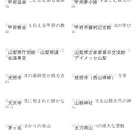
甲府温泉
甲州夢小路
地
路
明治の歴史を伝える甲府の教
藤村式建築が残る明治の学び
甲府教会
甲府市藤村記念館
会
舎
甲府城跡に建つ歴史的洋風建
山梨の産業と文化が集まる交
山梨県庁別館・山梨県議
山梨県立産業展示交流館
築
流拠点
会議事堂
アイメッセ山梨
重要文化財の薬師堂が残る古
富士を望む西山禅林の古寺
光照寺
慈照寺（西山禅林）
刹
亀沢の自然に包まれた静かな
学問の神を祀る山縣大弐の神
天沢寺
山縣神社
禅寺
社
深田久弥ゆかりの名山
標高1,295mの雄大な景観
茅ヶ岳
太刀岡山