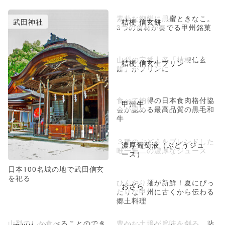
素朴な御餅に黒蜜ときなこ。
武田神社
桔梗 信玄餅
3つの食材が奏でる甲州銘菓
山梨の定番土産「桔梗信玄
桔梗 信玄生プリン
餅」がプリンに
食べて納得の日本食肉格付協
甲州牛
会が認める最高品質の黒毛和
牛
３種のぶどうをブレンドした
濃厚葡萄液（ぶどうジュ
唯一無二の濃厚なジュース
ース）
日本100名城の地で武田信玄
を祀る
ひんやり麺が新鮮！夏にぴっ
おざら
たりな甲州に古くから伝わる
郷土料理
山梨でしか食べることのでき
豊かな土壌が旨味を創る。粘