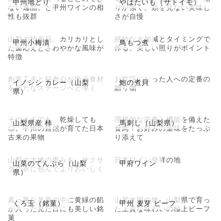
甲州地どり
やはたいも（サトイモ）
ない逸品。と甲州ワインの相
りが強く、類を見ない美味し
性も抜群
さが自慢
山梨の特産品。カリカリとし
絶妙な火加減とタイミングで
甲州小梅漬
鳥もつ煮
た歯応えとさわやかな風味が
作る、美しい照りがポイント
特徴
創意工夫と好奇心が地元食材
お世話になった人への定番の
イノシシ カレー（山梨
鮑の煮貝
を新たなステージへと導く
贈り物
県）
そのままでも、乾燥しても
理想的な栄養と機能を備えた
山梨県産 柿
馬刺し（山梨県）
◎。甲州の自然が育てた日本
食肉！お好みの薬味をたっぷ
古来の果物
り添えて
山梨の大地の恵みを、サクサ
日本ワイン発祥の地
山菜のてんぷら（山梨
甲府ワイン
クの衣に包んでよりおいしく
県）
真っ黒な羊羹の中に黄緑の餡
山紫水明の地、山梨県で育っ
くろ玉（銘菓）
甲州 麦芽 ビーフ
が入った見た目にも美しい銘
た上質な味わいの極上ビーフ
菓