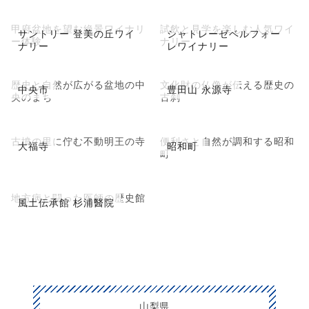
甲府盆地を望む絶景ワイナリ
試飲と見学を楽しむ人気ワイ
サントリー 登美の丘ワイ
シャトレーゼベルフォー
ー体験
ナリー
ナリー
レワイナリー
歴史と自然が広がる盆地の中
文化財の仏像が伝える歴史の
中央市
豊田山 永源寺
央のまち
古刹
古墳の里に佇む不動明王の寺
便利さと自然が調和する昭和
大福寺
昭和町
町
地方病と闘った医師の歴史館
風土伝承館 杉浦醫院
山梨県