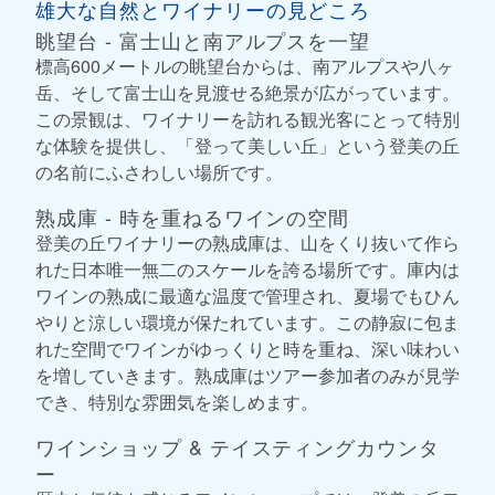
雄大な自然とワイナリーの見どころ
眺望台 - 富士山と南アルプスを一望
標高600メートルの眺望台からは、南アルプスや八ヶ
岳、そして富士山を見渡せる絶景が広がっています。
この景観は、ワイナリーを訪れる観光客にとって特別
な体験を提供し、「登って美しい丘」という登美の丘
の名前にふさわしい場所です。
熟成庫 - 時を重ねるワインの空間
登美の丘ワイナリーの熟成庫は、山をくり抜いて作ら
れた日本唯一無二のスケールを誇る場所です。庫内は
ワインの熟成に最適な温度で管理され、夏場でもひん
やりと涼しい環境が保たれています。この静寂に包ま
れた空間でワインがゆっくりと時を重ね、深い味わい
を増していきます。熟成庫はツアー参加者のみが見学
でき、特別な雰囲気を楽しめます。
ワインショップ & テイスティングカウンタ
ー