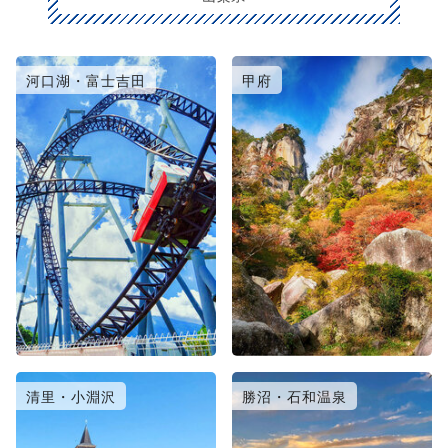
河口湖・富士吉田
甲府
清里・小淵沢
勝沼・石和温泉