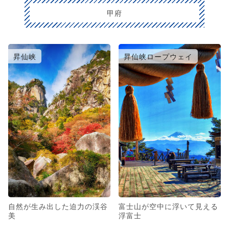
甲府
昇仙峡
昇仙峡ロープウェイ
自然が生み出した迫力の渓谷
富士山が空中に浮いて見える
美
浮富士