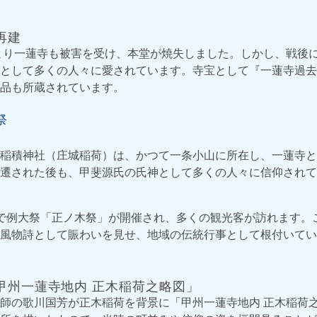
再建
により一蓮寺も被害を受け、本堂が焼失しました。しかし、戦後
として多くの人々に愛されています。寺宝として『一蓮寺過去
品も所蔵されています。
祭
稲積神社（庄城稲荷）は、かつて一条小山に所在し、一蓮寺と
遷された後も、甲斐源氏の氏神として多くの人々に信仰されて
で例大祭「正ノ木祭」が開催され、多くの観光客が訪れます。
風物詩として賑わいを見せ、地域の伝統行事として根付いてい
甲州一蓮寺地内 正木稲荷之略図」
師の歌川国芳が正木稲荷を背景に「甲州一蓮寺地内 正木稲荷