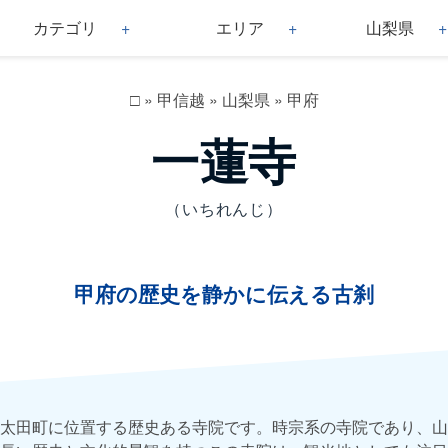
カテゴリ
エリア
山梨県
□
»
甲信越
»
山梨県
»
甲府
一蓮寺
（いちれんじ）
甲府の歴史を静かに伝える古刹
太田町に位置する歴史ある寺院です。時宗系の寺院であり、山