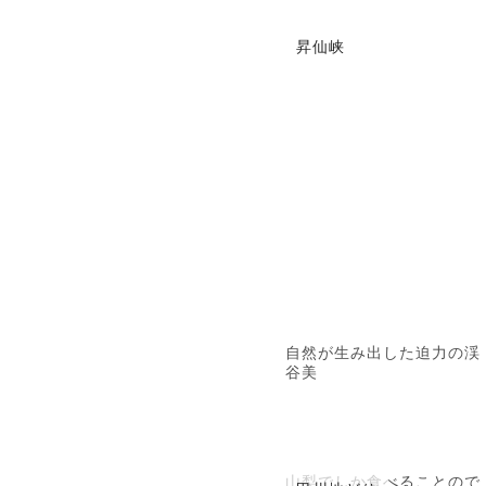
昇仙峡
自然が生み出した迫力の渓
谷美
山梨でしか食べることので