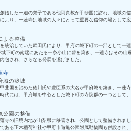
創始した一遍の弟子である他阿真教が甲斐国に訪れ、地域の信
により、一蓮寺は地域の人々にとって重要な信仰の場として広
による整備
を統治していた武田氏により、甲府の城下町の一部として一蓮
氏が城下町の南端にあたる一条小山に砦を築き、一蓮寺はその山
内包され、さらなる発展を遂げました。
蓮寺
府城の築城
甲斐国を治めた徳川氏や豊臣系の大名が甲府城を築き、一蓮寺
時代には、甲府城を中心とした城下町の寺院群の一つとして、
亀公園の整備
蓮寺の旧境内地が山梨県に移管され、公園として整備されまし
である正木稲荷神社や甲府市遊亀公園附属動物園も併設され、