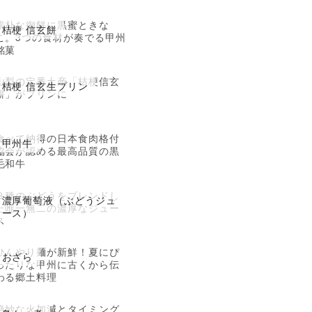
素朴な御餅に黒蜜ときな
桔梗 信玄餅
こ。3つの食材が奏でる甲州
銘菓
山梨の定番土産「桔梗信玄
桔梗 信玄生プリン
餅」がプリンに
食べて納得の日本食肉格付
甲州牛
協会が認める最高品質の黒
毛和牛
３種のぶどうをブレンドし
濃厚葡萄液（ぶどうジュ
た唯一無二の濃厚なジュー
ース）
ス
ひんやり麺が新鮮！夏にぴ
おざら
ったりな甲州に古くから伝
わる郷土料理
絶妙な火加減とタイミング