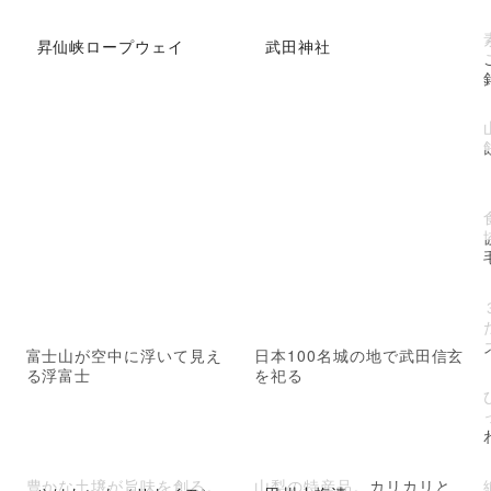
昇仙峡ロープウェイ
武田神社
富士山が空中に浮いて見え
日本100名城の地で武田信玄
る浮富士
を祀る
豊かな土壌が旨味を創る。
山梨の特産品。カリカリと