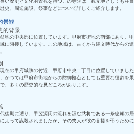
長い歴史と文化的景観を持つこの寺院は、観光地としても注目
歴史、周辺施設、祭事などについて詳しくご紹介します。
的景観
史的背景
盆地の中央部に位置しています。甲府市街地の南部にあり、甲
域に隣接しています。この地域は、古くから縄文時代からの遺
。
割
現在の甲府城跡の付近、甲府市中央二丁目に位置していました
、かつては甲府市街地からの防御拠点としても重要な役割を果
で、多くの歴史的な見どころがあります。
係
代後期に遡り、甲斐源氏の流れを汲む武将である一条忠頼の居
によって謀殺されましたが、その夫人が彼の菩提を弔うために