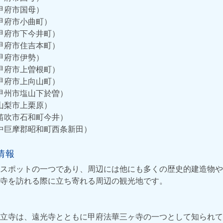
甲府市国母）
甲府市小曲町）
甲府市下今井町）
甲府市住吉本町）
甲府市伊勢）
甲府市上曽根町）
甲府市上向山町）
甲州市塩山下於曽）
山梨市上栗原）
笛吹市石和町今井）
中巨摩郡昭和町西条新田）
情報
スポットの一つであり、周辺には他にも多くの歴史的建造物や
寺を訪れる際に立ち寄れる周辺の観光地です。
立寺は、遠光寺とともに甲府法華三ヶ寺の一つとして知られて