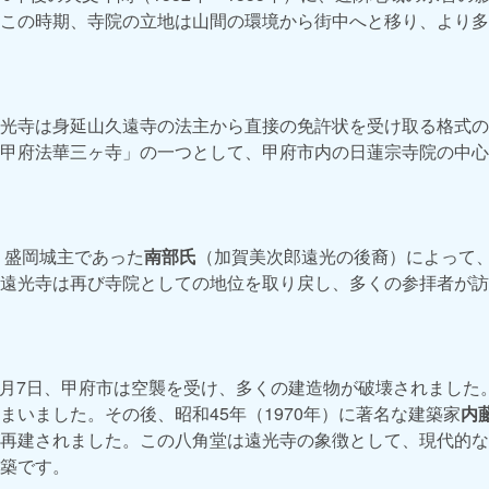
この時期、寺院の立地は山間の環境から街中へと移り、より多
光寺は身延山久遠寺の法主から直接の免許状を受け取る格式の
甲府法華三ヶ寺」の一つとして、甲府市内の日蓮宗寺院の中心
）、盛岡城主であった
南部氏
（加賀美次郎遠光の後裔）によって
遠光寺は再び寺院としての地位を取り戻し、多くの参拝者が訪
年）7月7日、甲府市は空襲を受け、多くの建造物が破壊されまし
まいました。その後、昭和45年（1970年）に著名な建築家
内
再建されました。この八角堂は遠光寺の象徴として、現代的な
築です。