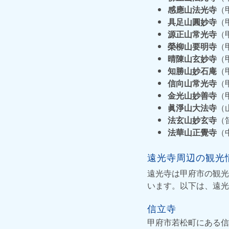
感應山法光寺
（
具足山圓妙寺
（
源正山常光寺
（
榮柳山要明寺
（
晴陳山玄妙寺
（
知勝山妙石庵
（
信向山常光寺
（
金光山妙善寺
（
眞淨山大法寺
（
法玄山妙玄寺
（
法華山正覺寺
（
遠光寺周辺の観光
遠光寺は甲府市の観光
います。以下は、遠光
信立寺
甲府市若松町にある信