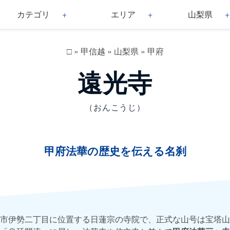
カテゴリ
エリア
山梨県
□
»
甲信越
»
山梨県
»
甲府
遠光寺
（おんこうじ）
甲府法華の歴史を伝える名刹
市伊勢二丁目に位置する日蓮宗の寺院で、正式な山号は宝塔山