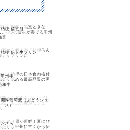
素朴な御餅に黒蜜ときな
桔梗 信玄餅
こ。3つの食材が奏でる甲州
銘菓
山梨の定番土産「桔梗信玄
桔梗 信玄生プリン
餅」がプリンに
食べて納得の日本食肉格付
甲州牛
協会が認める最高品質の黒
毛和牛
３種のぶどうをブレンドし
濃厚葡萄液（ぶどうジュ
た唯一無二の濃厚なジュー
ース）
ス
ひんやり麺が新鮮！夏にぴ
おざら
ったりな甲州に古くから伝