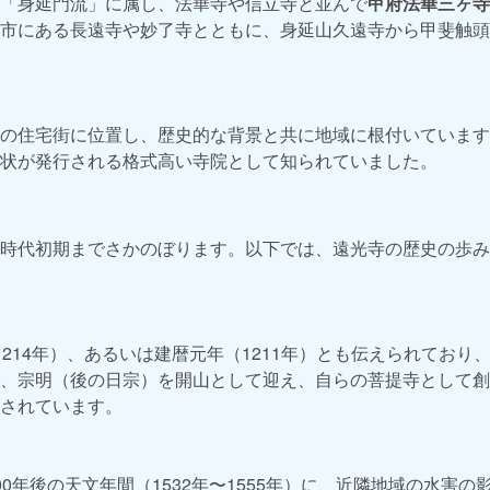
「身延門流」に属し、法華寺や信立寺と並んで
甲府法華三ヶ寺
市にある長遠寺や妙了寺とともに、身延山久遠寺から甲斐触頭
の住宅街に位置し、歴史的な背景と共に地域に根付いています
状が発行される格式高い寺院として知られていました。
時代初期までさかのぼります。以下では、遠光寺の歴史の歩み
1214年）、あるいは建暦元年（1211年）とも伝えられており
、宗明（後の日宗）を開山として迎え、自らの菩提寺として創
されています。
0年後の天文年間（1532年〜1555年）に、近隣地域の水害