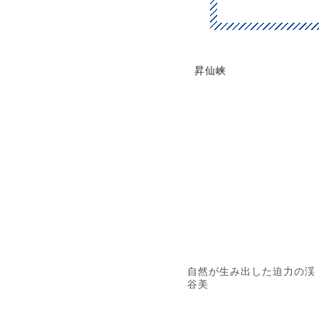
昇仙峡
自然が生み出した迫力の渓
谷美