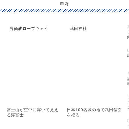
甲府
昇仙峡ロープウェイ
武田神社
富士山が空中に浮いて見え
日本100名城の地で武田信玄
る浮富士
を祀る