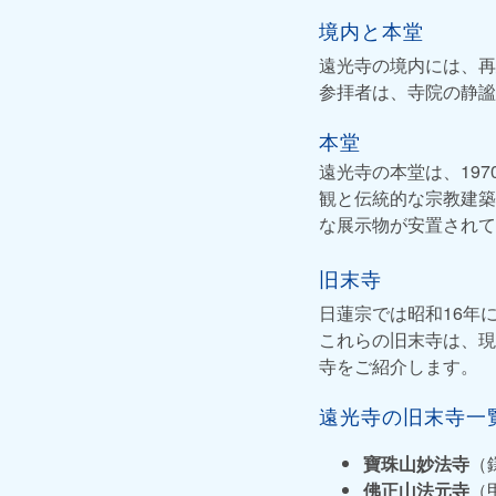
境内と本堂
遠光寺の境内には、再
参拝者は、寺院の静謐
本堂
遠光寺の本堂は、19
観と伝統的な宗教建築
な展示物が安置されて
旧末寺
日蓮宗では昭和16年
これらの旧末寺は、現
寺をご紹介します。
遠光寺の旧末寺一
寶珠山妙法寺
（
佛正山法元寺
（