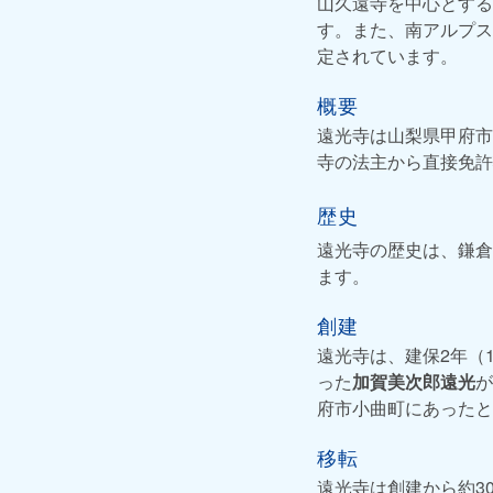
山久遠寺を中心とする
す。また、南アルプス
定されています。
概要
遠光寺は山梨県甲府市
寺の法主から直接免許
歴史
遠光寺の歴史は、鎌倉
ます。
創建
遠光寺は、建保2年（
った
加賀美次郎遠光
が
府市小曲町にあったと
移転
遠光寺は創建から約30